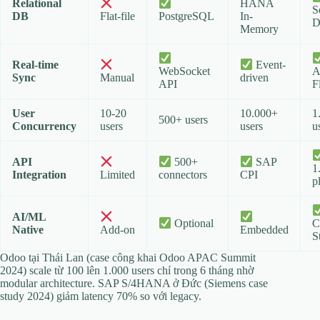
Relational
HANA
S
DB
Flat-file
PostgreSQL
In-
D
Memory
Real-time
Event-
WebSocket
A
Sync
Manual
driven
API
F
User
10-20
10.000+
1
500+ users
Concurrency
users
users
u
API
500+
SAP
1
Integration
Limited
connectors
CPI
p
AI/ML
Optional
C
Native
Add-on
Embedded
S
Odoo tại Thái Lan (case công khai Odoo APAC Summit
2024) scale từ 100 lên 1.000 users chỉ trong 6 tháng nhờ
modular architecture. SAP S/4HANA ở Đức (Siemens case
study 2024) giảm latency 70% so với legacy.