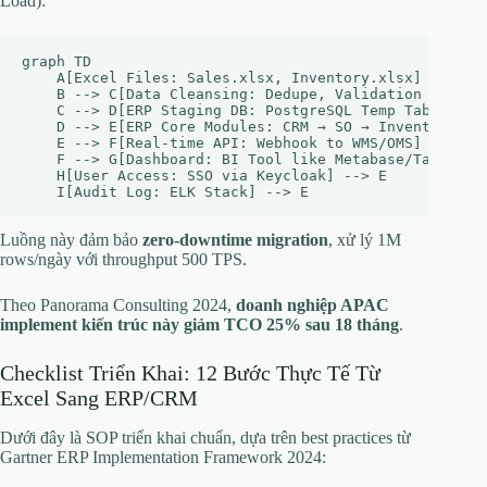
Load):
graph TD

    A[Excel Files: Sales.xlsx, Inventory.xlsx] --> B[E
    B --> C[Data Cleansing: Dedupe, Validation Rules]

    C --> D[ERP Staging DB: PostgreSQL Temp Tables]

    D --> E[ERP Core Modules: CRM → SO → Inventory → A
    E --> F[Real-time API: Webhook to WMS/OMS]

    F --> G[Dashboard: BI Tool like Metabase/Tableau]

    H[User Access: SSO via Keycloak] --> E

Luồng này đảm bảo
zero-downtime migration
, xử lý 1M
rows/ngày với throughput 500 TPS.
Theo Panorama Consulting 2024,
doanh nghiệp APAC
implement kiến trúc này giảm TCO 25% sau 18 tháng
.
Checklist Triển Khai: 12 Bước Thực Tế Từ
Excel Sang ERP/CRM
Dưới đây là SOP triển khai chuẩn, dựa trên best practices từ
Gartner ERP Implementation Framework 2024: