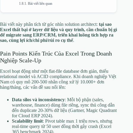
Bài viết liên quan
Bài viết này phân tích từ góc nhìn solution architect:
tại sao
Excel thất bại ở layer dữ liệu và quy trình, cần chuẩn bị gì
để migrate sang ERP/CRM, triển khai luồng tích hợp ra
sao, cùng lợi ích/chi phí/rủi ro cụ thể
.
Pain Points Kiến Trúc Của Excel Trong Doanh
Nghiệp Scale-Up
Excel hoạt động như một flat-file database đơn giản, thiếu
relational model và ACID compliance. Khi doanh nghiệp Việt
Nam có quy mô 200-500 nhân công xử lý 10.000+ đơn
hàng/tháng, các vấn đề sau nổi lên:
Data silos và inconsistency
: Mỗi bộ phận (sales,
warehouse, finance) dùng file riêng, sync thủ công dẫn
đến duplicate 20-30% dữ liệu (Gartner, Magic Quadrant
for Cloud ERP 2024).
Scalability limit
: Pivot table max 1 triệu rows, nhưng
real-time query từ 50 user đồng thời gây crash (Excel
365 benchmark 2024).