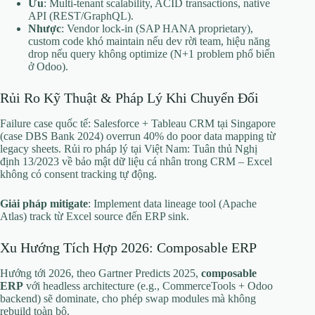
Ưu
: Multi-tenant scalability, ACID transactions, native
API (REST/GraphQL).
Nhược
: Vendor lock-in (SAP HANA proprietary),
custom code khó maintain nếu dev rời team, hiệu năng
drop nếu query không optimize (N+1 problem phổ biến
ở Odoo).
Rủi Ro Kỹ Thuật & Pháp Lý Khi Chuyển Đổi
Failure case quốc tế: Salesforce + Tableau CRM tại Singapore
(case DBS Bank 2024) overrun 40% do poor data mapping từ
legacy sheets. Rủi ro pháp lý tại Việt Nam: Tuân thủ Nghị
định 13/2023 về bảo mật dữ liệu cá nhân trong CRM – Excel
không có consent tracking tự động.
Giải pháp mitigate
: Implement data lineage tool (Apache
Atlas) track từ Excel source đến ERP sink.
Xu Hướng Tích Hợp 2026: Composable ERP
Hướng tới 2026, theo Gartner Predicts 2025,
composable
ERP
với headless architecture (e.g., CommerceTools + Odoo
backend) sẽ dominate, cho phép swap modules mà không
rebuild toàn bộ.