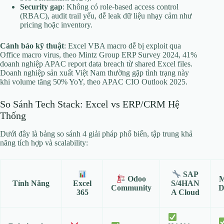
Security gap
: Không có role-based access control
(RBAC), audit trail yếu, dễ leak dữ liệu nhạy cảm như
pricing hoặc inventory.
Cảnh báo kỹ thuật
: Excel VBA macro dễ bị exploit qua
Office macro virus, theo Mintz Group ERP Survey 2024, 41%
doanh nghiệp APAC report data breach từ shared Excel files.
Doanh nghiệp sản xuất Việt Nam thường gặp tình trạng này
khi volume tăng 50% YoY, theo APAC CIO Outlook 2025.
So Sánh Tech Stack: Excel vs ERP/CRM Hệ
Thống
Dưới đây là bảng so sánh 4 giải pháp phổ biến, tập trung khả
năng tích hợp và scalability:
SAP
Odoo
M
Tính Năng
Excel
S/4HAN
Community
D
365
A Cloud