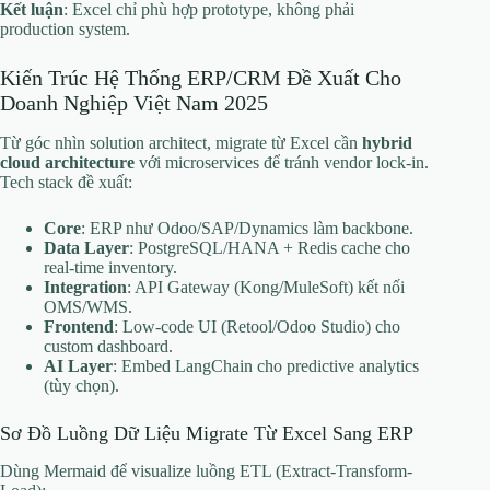
Kết luận
: Excel chỉ phù hợp prototype, không phải
production system.
Kiến Trúc Hệ Thống ERP/CRM Đề Xuất Cho
Doanh Nghiệp Việt Nam 2025
Từ góc nhìn solution architect, migrate từ Excel cần
hybrid
cloud architecture
với microservices để tránh vendor lock-in.
Tech stack đề xuất:
Core
: ERP như Odoo/SAP/Dynamics làm backbone.
Data Layer
: PostgreSQL/HANA + Redis cache cho
real-time inventory.
Integration
: API Gateway (Kong/MuleSoft) kết nối
OMS/WMS.
Frontend
: Low-code UI (Retool/Odoo Studio) cho
custom dashboard.
AI Layer
: Embed LangChain cho predictive analytics
(tùy chọn).
Sơ Đồ Luồng Dữ Liệu Migrate Từ Excel Sang ERP
Dùng Mermaid để visualize luồng ETL (Extract-Transform-