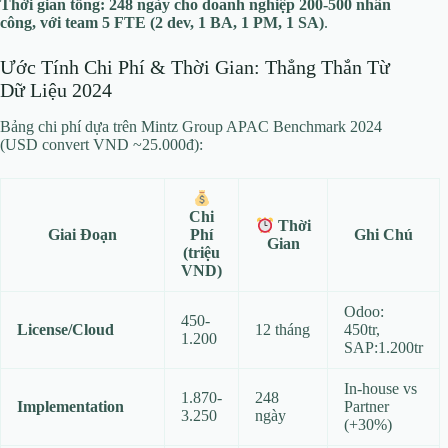
Thời gian tổng: 248 ngày cho doanh nghiệp 200-500 nhân
công, với team 5 FTE (2 dev, 1 BA, 1 PM, 1 SA)
.
Ước Tính Chi Phí & Thời Gian: Thẳng Thắn Từ
Dữ Liệu 2024
Bảng chi phí dựa trên Mintz Group APAC Benchmark 2024
(USD convert VND ~25.000đ):
Chi
Thời
Giai Đoạn
Ghi Chú
Phí
Gian
(triệu
VND)
Odoo:
450-
License/Cloud
12 tháng
450tr,
1.200
SAP:1.200tr
In-house vs
1.870-
248
Implementation
Partner
3.250
ngày
(+30%)