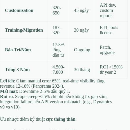
API dev,
320-
Customization
45 ngày
custom
650
reports
187-
ETL tools
Training/Migration
30 ngày
320
license
17.8%
Patch,
Bảo Trì/Năm
tổng
Ongoing
upgrade
đầu tư
4.500-
ROI >150%
Tổng 3 Năm
36 tháng
7.800
từ year 2
Lợi ích
: Giảm manual error 65%, real-time visibility tăng
revenue 12-18% (Panorama 2024).
Mất mát
: Downtime 2-5% đầu quý 1.
Rủi ro
: Scope creep +25% chi phí nếu không fix gap sớm;
integration failure nếu API version mismatch (e.g., Dynamics
v9 vs v10).
Ưu nhược điểm kỹ thuật
cực thẳng thắn
: