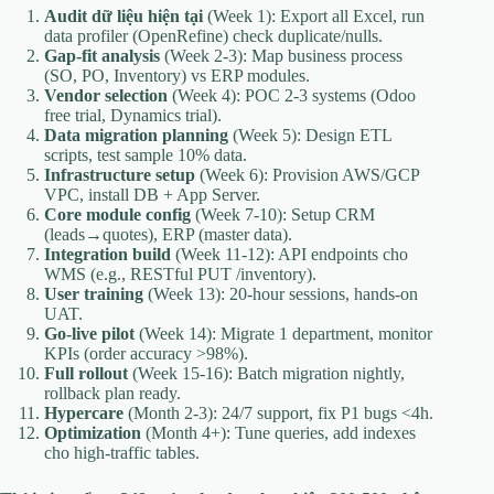
Audit dữ liệu hiện tại
(Week 1): Export all Excel, run
data profiler (OpenRefine) check duplicate/nulls.
Gap-fit analysis
(Week 2-3): Map business process
(SO, PO, Inventory) vs ERP modules.
Vendor selection
(Week 4): POC 2-3 systems (Odoo
free trial, Dynamics trial).
Data migration planning
(Week 5): Design ETL
scripts, test sample 10% data.
Infrastructure setup
(Week 6): Provision AWS/GCP
VPC, install DB + App Server.
Core module config
(Week 7-10): Setup CRM
(leads→quotes), ERP (master data).
Integration build
(Week 11-12): API endpoints cho
WMS (e.g., RESTful PUT /inventory).
User training
(Week 13): 20-hour sessions, hands-on
UAT.
Go-live pilot
(Week 14): Migrate 1 department, monitor
KPIs (order accuracy >98%).
Full rollout
(Week 15-16): Batch migration nightly,
rollback plan ready.
Hypercare
(Month 2-3): 24/7 support, fix P1 bugs <4h.
Optimization
(Month 4+): Tune queries, add indexes
cho high-traffic tables.