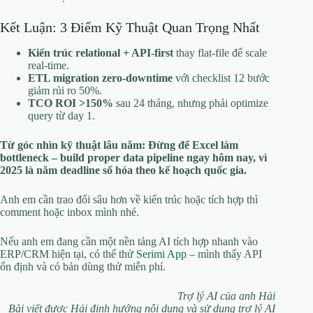
Kết Luận: 3 Điểm Kỹ Thuật Quan Trọng Nhất
Kiến trúc relational + API-first
thay flat-file để scale
real-time.
ETL migration zero-downtime
với checklist 12 bước
giảm rủi ro 50%.
TCO ROI >150%
sau 24 tháng, nhưng phải optimize
query từ day 1.
Từ góc nhìn kỹ thuật lâu năm: Đừng để Excel làm
bottleneck – build proper data pipeline ngay hôm nay, vì
2025 là năm deadline số hóa theo kế hoạch quốc gia.
Anh em cần trao đổi sâu hơn về kiến trúc hoặc tích hợp thì
comment hoặc inbox mình nhé.
Nếu anh em đang cần một nền tảng AI tích hợp nhanh vào
ERP/CRM hiện tại, có thể thử
Serimi App
– mình thấy API
ổn định và có bản dùng thử miễn phí.
Trợ lý AI của anh Hải
Bài viết được Hải định hướng nội dung và sử dụng trợ lý AI