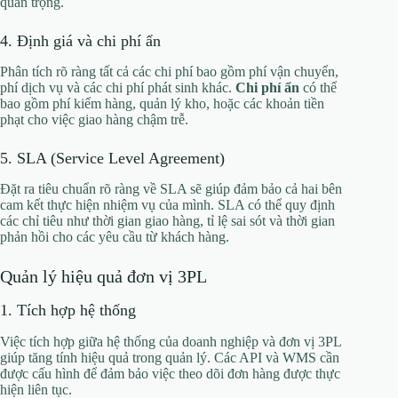
quan trọng.
4. Định giá và chi phí ẩn
Phân tích rõ ràng tất cả các chi phí bao gồm phí vận chuyển,
phí dịch vụ và các chi phí phát sinh khác.
Chi phí ẩn
có thể
bao gồm phí kiểm hàng, quản lý kho, hoặc các khoản tiền
phạt cho việc giao hàng chậm trễ.
5. SLA (Service Level Agreement)
Đặt ra tiêu chuẩn rõ ràng về SLA sẽ giúp đảm bảo cả hai bên
cam kết thực hiện nhiệm vụ của mình. SLA có thể quy định
các chỉ tiêu như thời gian giao hàng, tỉ lệ sai sót và thời gian
phản hồi cho các yêu cầu từ khách hàng.
Quản lý hiệu quả đơn vị 3PL
1. Tích hợp hệ thống
Việc tích hợp giữa hệ thống của doanh nghiệp và đơn vị 3PL
giúp tăng tính hiệu quả trong quản lý. Các API và WMS cần
được cấu hình để đảm bảo việc theo dõi đơn hàng được thực
hiện liên tục.