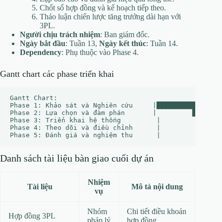
Chốt sổ hợp đồng và kế hoạch tiếp theo.
Thảo luận chiến lược tăng trưởng dài hạn với
3PL.
Người chịu trách nhiệm
: Ban giám đốc.
Ngày bắt đầu
: Tuần 13,
Ngày kết thúc
: Tuần 14.
Dependency
: Phụ thuộc vào Phase 4.
Gantt chart các phase triển khai
Gantt Chart:

Phase 1: Khảo sát và Nghiên cứu     |█████████████

Phase 2: Lựa chọn và đàm phán       |         ████████
Phase 3: Triển khai hệ thống         |                
Phase 4: Theo dõi và điều chỉnh      |                
Danh sách tài liệu bàn giao cuối dự án
Nhiệm
Tài liệu
Mô tả nội dung
vụ
Nhóm
Chi tiết điều khoản
Hợp đồng 3PL
pháp lý
hợp đồng