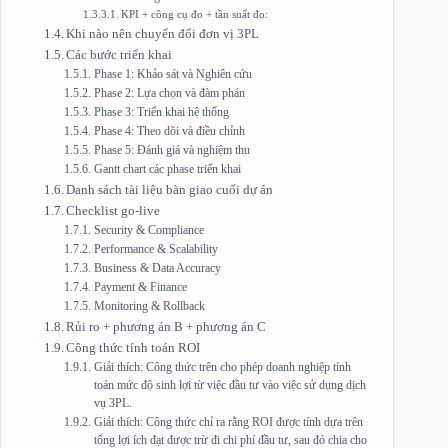
KPI + công cụ đo + tần suất đo:
Khi nào nên chuyển đổi đơn vị 3PL
Các bước triển khai
Phase 1: Khảo sát và Nghiên cứu
Phase 2: Lựa chọn và đàm phán
Phase 3: Triển khai hệ thống
Phase 4: Theo dõi và điều chỉnh
Phase 5: Đánh giá và nghiệm thu
Gantt chart các phase triển khai
Danh sách tài liệu bàn giao cuối dự án
Checklist go-live
Security & Compliance
Performance & Scalability
Business & Data Accuracy
Payment & Finance
Monitoring & Rollback
Rủi ro + phương án B + phương án C
Công thức tính toán ROI
Giải thích: Công thức trên cho phép doanh nghiệp tính
toán mức độ sinh lợi từ việc đầu tư vào việc sử dụng dịch
vụ 3PL.
Giải thích: Công thức chỉ ra rằng ROI được tính dựa trên
tổng lợi ích đạt được trừ đi chi phí đầu tư, sau đó chia cho