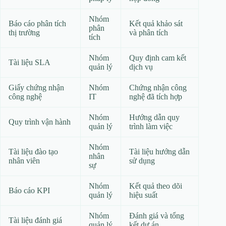
Nhóm
Báo cáo phân tích
Kết quả khảo sát
phân
thị trường
và phân tích
tích
Nhóm
Quy định cam kết
Tài liệu SLA
quản lý
dịch vụ
Giấy chứng nhận
Nhóm
Chứng nhận công
công nghệ
IT
nghệ đã tích hợp
Nhóm
Hướng dẫn quy
Quy trình vận hành
quản lý
trình làm việc
Nhóm
Tài liệu đào tạo
Tài liệu hướng dẫn
nhân
nhân viên
sử dụng
sự
Nhóm
Kết quả theo dõi
Báo cáo KPI
quản lý
hiệu suất
Nhóm
Đánh giá và tổng
Tài liệu đánh giá
quản lý
kết dự án