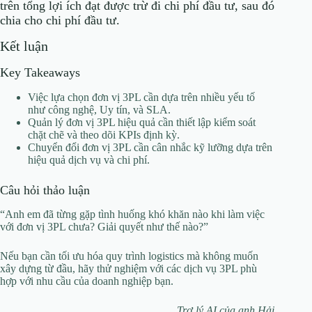
trên tổng lợi ích đạt được trừ đi chi phí đầu tư, sau đó
chia cho chi phí đầu tư.
Kết luận
Key Takeaways
Việc lựa chọn đơn vị 3PL cần dựa trên nhiều yếu tố
như công nghệ, Uy tín, và SLA.
Quản lý đơn vị 3PL hiệu quả cần thiết lập kiểm soát
chặt chẽ và theo dõi KPIs định kỳ.
Chuyển đổi đơn vị 3PL cần cân nhắc kỹ lưỡng dựa trên
hiệu quả dịch vụ và chi phí.
Câu hỏi thảo luận
“Anh em đã từng gặp tình huống khó khăn nào khi làm việc
với đơn vị 3PL chưa? Giải quyết như thế nào?”
Nếu bạn cần tối ưu hóa quy trình logistics mà không muốn
xây dựng từ đầu, hãy thử nghiệm với các dịch vụ 3PL phù
hợp với nhu cầu của doanh nghiệp bạn.
Trợ lý AI của anh Hải