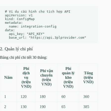
# Ví dụ cấu hình cho tích hợp API

apiVersion: v1

kind: ConfigMap

metadata:

  name: integration-config

data:

  api_key: "API_KEY"

2. Quản lý chi phí
Bảng chi phí chi tiết 30 tháng:
Phí
Phí
Phí vận
dịch
quản lý
Tổng
chuyển
Năm
vụ
kho
(triệu
(triệu
(triệu
(triệu
VND)
VND)
VND)
VND)
1
120
180
60
360
2
130
190
65
385