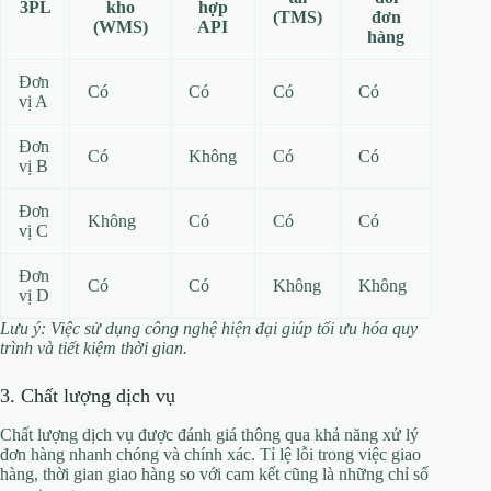
3PL
kho
hợp
(TMS)
đơn
(WMS)
API
hàng
Đơn
Có
Có
Có
Có
vị A
Đơn
Có
Không
Có
Có
vị B
Đơn
Không
Có
Có
Có
vị C
Đơn
Có
Có
Không
Không
vị D
Lưu ý: Việc sử dụng công nghệ hiện đại giúp tối ưu hóa quy
trình và tiết kiệm thời gian.
3. Chất lượng dịch vụ
Chất lượng dịch vụ được đánh giá thông qua khả năng xử lý
đơn hàng nhanh chóng và chính xác. Tỉ lệ lỗi trong việc giao
hàng, thời gian giao hàng so với cam kết cũng là những chỉ số