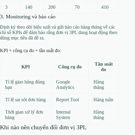
3
140
200
70
410
3. Monitoring và báo cáo
Định kỳ theo dõi hiệu suất và gửi báo cáo hàng tháng về các
chỉ số KPIs để đảm bảo rằng đơn vị 3PL đang hoạt động theo
đúng mục tiêu đã đề ra.
KPI + công cụ đo + tần suất đo:
Tần suất
KPI
Công cụ đo
đo
Tỉ lệ giao hàng đúng
Google
Hàng
hạn
Analytics
tháng
Tỉ lệ sai sót đơn hàng
Report Tool
Hàng tuần
Thời gian xử lý đơn
Internal
Hàng
hàng
System
tháng
Khi nào nên chuyển đổi đơn vị 3PL