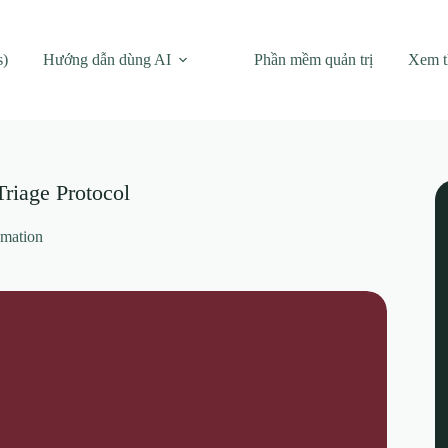
s)
Hướng dẫn dùng AI
Phần mềm quản trị
Xem 
riage Protocol
omation