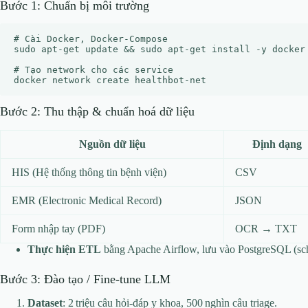
Bước 1: Chuẩn bị môi trường
# Cài Docker, Docker‑Compose

sudo apt-get update && sudo apt-get install -y docker 
# Tạo network cho các service

Bước 2: Thu thập & chuẩn hoá dữ liệu
Nguồn dữ liệu
Định dạng
HIS (Hệ thống thông tin bệnh viện)
CSV
EMR (Electronic Medical Record)
JSON
Form nhập tay (PDF)
OCR → TXT
Thực hiện ETL
bằng Apache Airflow, lưu vào PostgreSQL (s
Bước 3: Đào tạo / Fine‑tune LLM
Dataset
: 2 triệu câu hỏi‑đáp y khoa, 500 nghìn câu triage.