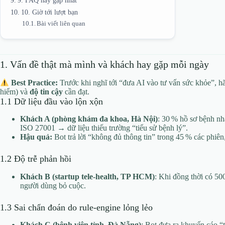
10. Giờ tới lượt bạn
Bài viết liên quan
1. Vấn đề thật mà mình và khách hay gặp mỗi ngày
Best Practice:
Trước khi nghĩ tới “đưa AI vào tư vấn sức khỏe”, h
hiểm) và
độ tin cậy
cần đạt.
1.1 Dữ liệu đầu vào lộn xộn
Khách A (phòng khám đa khoa, Hà Nội)
: 30 % hồ sơ bệnh n
ISO 27001 → dữ liệu thiếu trường “tiểu sử bệnh lý”.
Hậu quả:
Bot trả lời “không đủ thông tin” trong 45 % các phiên
1.2 Độ trễ phản hồi
Khách B (startup tele‑health, TP HCM)
: Khi đồng thời có 500
người dùng bỏ cuộc.
1.3 Sai chẩn đoán do rule‑engine lỏng lẻo
Khách C (bệnh viện tỉnh, Đà Nẵng)
: Bot đưa ra khuyến cáo “