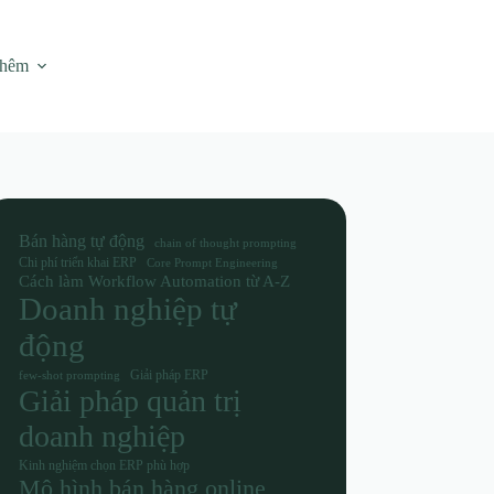
thêm
Bán hàng tự động
chain of thought prompting
Chi phí triển khai ERP
Core Prompt Engineering
Cách làm Workflow Automation từ A-Z
Doanh nghiệp tự
động
Giải pháp ERP
few-shot prompting
Giải pháp quản trị
doanh nghiệp
Kinh nghiệm chọn ERP phù hợp
Mô hình bán hàng online