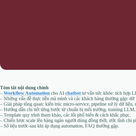
Tóm tắt nội dung chính
–
Workflow Automation
cho AI
chatbot
tư vấn sức khỏe: tích hợp L
– Những vấn đề thực tiễn mà mình và các khách hàng thường gặp: dữ li
– Giải pháp tổng quan: kiến trúc micro‑service, pipeline xử lý dữ liệu,
– Hướng dẫn chi tiết từng bước từ chuẩn bị môi trường, training LLM, x
– Template quy trình tham khảo, các lỗi phổ biến & cách khắc phục.
– Chiến lược scale lên hàng ngàn người dùng đồng thời, ước tính chi p
– Số liệu trước‑sau khi áp dụng automation, FAQ thường gặp.