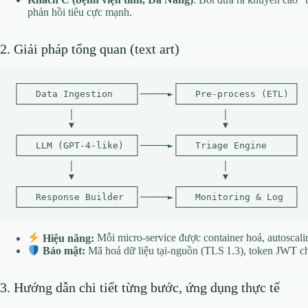
phản hồi tiêu cực mạnh.
2. Giải pháp tổng quan (text art)
┌─────────────────────┐      ┌─────────────────────┐

│   Data Ingestion    │─────►│   Pre‑process (ETL) │

└─────────────────────┘      └─────────────────────┘

          │                           │

          ▼                           ▼

┌─────────────────────┐      ┌─────────────────────┐

│   LLM (GPT‑4‑like)  │─────►│   Triage Engine     │

└─────────────────────┘      └─────────────────────┘

          │                           │

          ▼                           ▼

┌─────────────────────┐      ┌─────────────────────┐

│   Response Builder  │─────►│   Monitoring & Log  │

Hiệu năng:
Mỗi micro‑service được container hoá, autosca
Bảo mật:
Mã hoá dữ liệu tại‑nguồn (TLS 1.3), token JWT c
3. Hướng dẫn chi tiết từng bước, ứng dụng thực tế