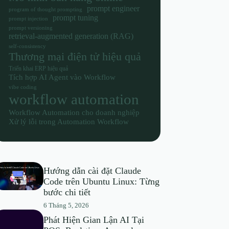
prompt engineer
program of thought prompting
prompt tuning
prompt injection
prompt versioning
retrieval-augmented generation (RAG)
self-consistency
Thương mại điện tử hiệu quả
Triển khai ERP hiệu quả
Tích hợp AI Agent vào Workflow
vibe coding
workflow automation
Workflow Automation cho doanh nghiệp
Xử lý lỗi trong Automation Workflow
Hướng dẫn cài đặt Claude
Code trên Ubuntu Linux: Từng
bước chi tiết
6 Tháng 5, 2026
Phát Hiện Gian Lận AI Tại