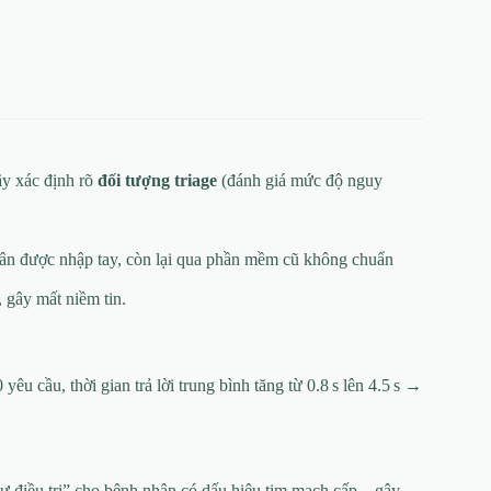
ãy xác định rõ
đối tượng triage
(đánh giá mức độ nguy
hân được nhập tay, còn lại qua phần mềm cũ không chuẩn
, gây mất niềm tin.
 yêu cầu, thời gian trả lời trung bình tăng từ 0.8 s lên 4.5 s →
tự điều trị” cho bệnh nhân có dấu hiệu tim mạch cấp – gây