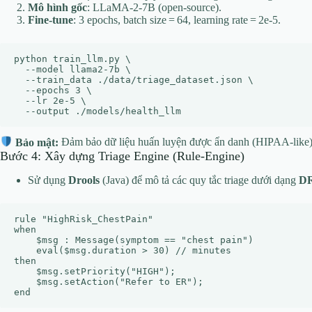
Mô hình gốc
: LLaMA‑2‑7B (open‑source).
Fine‑tune
: 3 epochs, batch size = 64, learning rate = 2e‑5.
python train_llm.py \

  --model llama2-7b \

  --train_data ./data/triage_dataset.json \

  --epochs 3 \

  --lr 2e-5 \

Bảo mật:
Đảm bảo dữ liệu huấn luyện được ẩn danh (HIPAA‑like)
Bước 4: Xây dựng Triage Engine (Rule‑Engine)
Sử dụng
Drools
(Java) để mô tả các quy tắc triage dưới dạng
D
rule "HighRisk_ChestPain"

when

    $msg : Message(symptom == "chest pain")

    eval($msg.duration > 30) // minutes

then

    $msg.setPriority("HIGH");

    $msg.setAction("Refer to ER");
