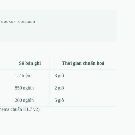
docker-compose

Số bản ghi
Thời gian chuẩn hoá
1.2 triệu
3 giờ
850 nghìn
2 giờ
200 nghìn
5 giờ
chema chuẩn HL7 v2).