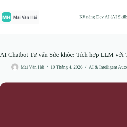
Chuyển
đến
phần
Kỹ năng Dev AI (AI Skill
nội
dung
AI Chatbot Tư vấn Sức khỏe: Tích hợp LLM với T
Mai Văn Hải
10 Tháng 4, 2026
AI & Intelligent Aut