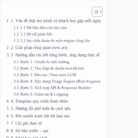
1. Vấn đề thật mà mình và khách hay gặp mỗi ngày
1.1 Dữ liệu đầu vào lộn xộn
1.2 Độ trễ phản hồi
1.3 Sai chẩn đoán do rule‑engine lỏng lẻo
2. Giải pháp tổng quan (text art)
3. Hướng dẫn chi tiết từng bước, ứng dụng thực tế
Bước 1: Chuẩn bị môi trường
Bước 2: Thu thập & chuẩn hoá dữ liệu
Bước 3: Đào tạo / Fine‑tune LLM
Bước 4: Xây dựng Triage Engine (Rule‑Engine)
Bước 5: Tích hợp API & Response Builder
Bước 6: Giám sát & Logging
4. Template quy trình tham khảo
5. Những lỗi phổ biến & cách sửa
6. Khi muốn scale lớn thì làm sao
7. Chi phí thực tế
8. Số liệu trước – sau
9. FAQ hay gặp nhất