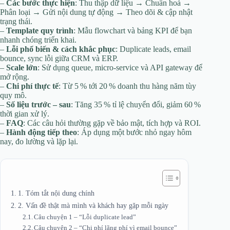
–
Các bước thực hiện
: Thu thập dữ liệu → Chuẩn hoá →
Phân loại → Gửi nội dung tự động → Theo dõi & cập nhật
trạng thái.
–
Template quy trình
: Mẫu flowchart và bảng KPI để bạn
nhanh chóng triển khai.
–
Lỗi phổ biến & cách khắc phục
: Duplicate leads, email
bounce, sync lỗi giữa CRM và ERP.
–
Scale lớn
: Sử dụng queue, micro‑service và API gateway để
mở rộng.
–
Chi phí thực tế
: Từ 5 % tới 20 % doanh thu hàng năm tùy
quy mô.
–
Số liệu trước – sau
: Tăng 35 % tỉ lệ chuyển đổi, giảm 60 %
thời gian xử lý.
–
FAQ
: Các câu hỏi thường gặp về bảo mật, tích hợp và ROI.
–
Hành động tiếp theo
: Áp dụng một bước nhỏ ngay hôm
nay, đo lường và lặp lại.
1. Tóm tắt nội dung chính
2. Vấn đề thật mà mình và khách hay gặp mỗi ngày
Câu chuyện 1 – “Lỗi duplicate lead”
Câu chuyện 2 – “Chi phí lãng phí vì email bounce”