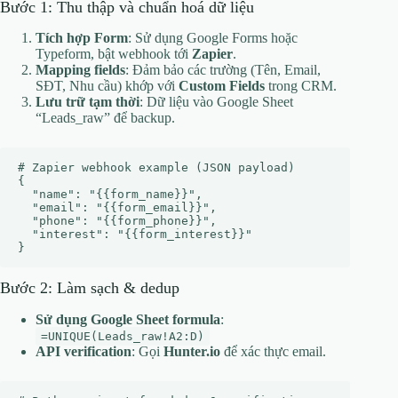
Bước 1: Thu thập và chuẩn hoá dữ liệu
Tích hợp Form
: Sử dụng Google Forms hoặc
Typeform, bật webhook tới
Zapier
.
Mapping fields
: Đảm bảo các trường (Tên, Email,
SĐT, Nhu cầu) khớp với
Custom Fields
trong CRM.
Lưu trữ tạm thời
: Dữ liệu vào Google Sheet
“Leads_raw” để backup.
# Zapier webhook example (JSON payload)

{

  "name": "{{form_name}}",

  "email": "{{form_email}}",

  "phone": "{{form_phone}}",

  "interest": "{{form_interest}}"

Bước 2: Làm sạch & dedup
Sử dụng Google Sheet formula
:
=UNIQUE(Leads_raw!A2:D)
API verification
: Gọi
Hunter.io
để xác thực email.