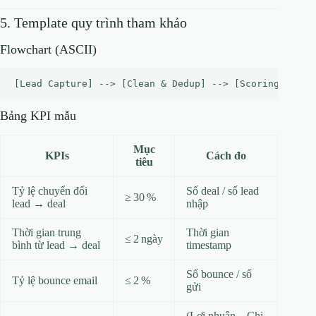
5. Template quy trình tham khảo
Flowchart (ASCII)
Bảng KPI mẫu
Mục
KPIs
Cách đo
tiêu
Tỷ lệ chuyển đổi
Số deal / số lead
≥ 30 %
lead → deal
nhập
Thời gian trung
Thời gian
≤ 2 ngày
bình từ lead → deal
timestamp
Số bounce / số
Tỷ lệ bounce email
≤ 2 %
gửi
(Lợi nhuận – Chi