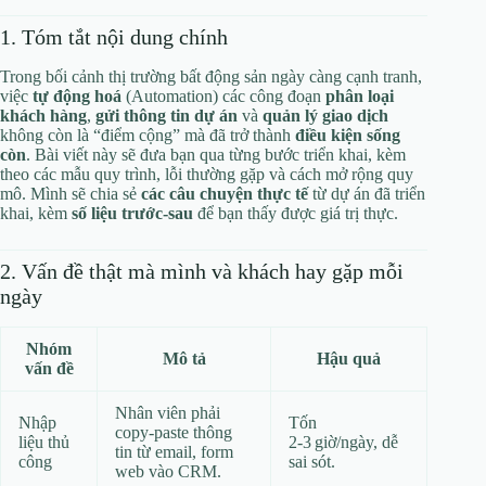
1. Tóm tắt nội dung chính
Trong bối cảnh thị trường bất động sản ngày càng cạnh tranh,
việc
tự động hoá
(Automation) các công đoạn
phân loại
khách hàng
,
gửi thông tin dự án
và
quản lý giao dịch
không còn là “điểm cộng” mà đã trở thành
điều kiện sống
còn
. Bài viết này sẽ đưa bạn qua từng bước triển khai, kèm
theo các mẫu quy trình, lỗi thường gặp và cách mở rộng quy
mô. Mình sẽ chia sẻ
các câu chuyện thực tế
từ dự án đã triển
khai, kèm
số liệu trước‑sau
để bạn thấy được giá trị thực.
2. Vấn đề thật mà mình và khách hay gặp mỗi
ngày
Nhóm
Mô tả
Hậu quả
vấn đề
Nhân viên phải
Nhập
Tốn
copy‑paste thông
liệu thủ
2‑3 giờ/ngày, dễ
tin từ email, form
công
sai sót.
web vào CRM.