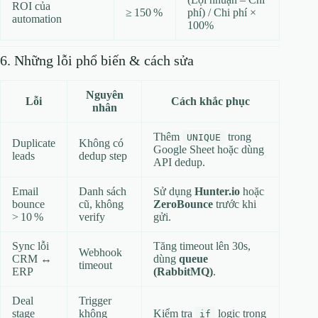
ROI của
≥ 150 %
phí) / Chi phí ×
automation
100%
6. Những lỗi phổ biến & cách sửa
Nguyên
Lỗi
Cách khắc phục
nhân
Thêm
trong
UNIQUE
Duplicate
Không có
Google Sheet hoặc dùng
leads
dedup step
API dedup.
Email
Danh sách
Sử dụng
Hunter.io
hoặc
bounce
cũ, không
ZeroBounce
trước khi
> 10 %
verify
gửi.
Sync lỗi
Tăng timeout lên 30s,
Webhook
CRM ↔
dùng
queue
timeout
ERP
(RabbitMQ)
.
Deal
Trigger
stage
không
Kiểm tra
logic trong
if