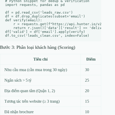
# Python snippet for dedup & verification

import requests, pandas as pd

df = pd.read_csv('leads_raw.csv')

df = df.drop_duplicates(subset='email')

def verify(email):

    r = requests.get(f"https://api.hunter.io/v2/email-
    return r.json()['data']['result'] == 'deliverable'
df['valid'] = df['email'].apply(verify)

Bước 3: Phân loại khách hàng (Scoring)
Tiêu chí
Điểm
Nhu cầu mua (cần mua trong 30 ngày)
30
Ngân sách > 5 tỷ
25
Địa điểm quan tâm (Quận 1, 2)
20
Tương tác trên website (≥ 3 trang)
15
Đã nhận brochure
10