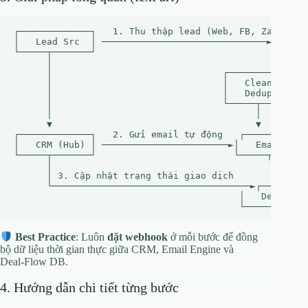
┌─────────────┐   1. Thu thập lead (Web, FB, Zalo) 

│   Lead Src  │ ──────────────────────────────►

└─────┬───────┘                                 │

      │                                        ▼

      │                               ┌───────────────
      │                               │   Clean &     
      │                               │   Dedup       
      │                               └─────┬─────────
      │                                     │

      ▼                                     ▼

┌─────────────┐   2. Gửi email tự động   ┌────────────
│   CRM (Hub) │ ───────────────────────►│   Email Engi
└─────┬───────┘                         └─────┬───────
      │                                        │

      │ 3. Cập nhật trạng thái giao dịch       ▼

      └────────────────────────────────────►┌─────────
                                         │   Deal‑Flow
Best Practice
: Luôn
đặt webhook
ở mỗi bước để đồng
bộ dữ liệu thời gian thực giữa CRM, Email Engine và
Deal‑Flow DB.
4. Hướng dẫn chi tiết từng bước