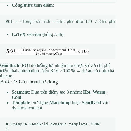
Công thức tính điểm
:
LaTeX version
(tiếng Anh):
Giải thích
: ROI đo lường lợi nhuận thu được so với chi phí
triển khai automation. Nếu ROI > 150 % → dự án có tính khả
thi cao.
Bước 4: Gửi email tự động
Segment
: Dựa trên điểm, tạo 3 nhóm:
Hot
,
Warm
,
Cold
.
Template
: Sử dụng
Mailchimp
hoặc
SendGrid
với
dynamic content.
# Example SendGrid dynamic template JSON

{
