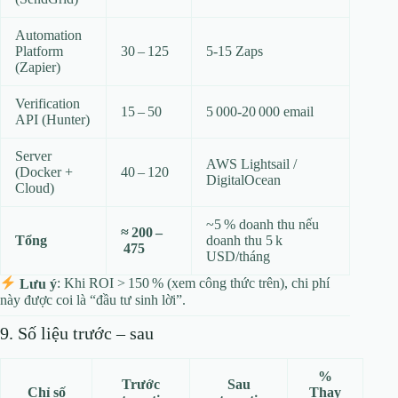
Automation
Platform
30 – 125
5‑15 Zaps
(Zapier)
Verification
15 – 50
5 000‑20 000 email
API (Hunter)
Server
AWS Lightsail /
(Docker +
40 – 120
DigitalOcean
Cloud)
~5 % doanh thu nếu
≈ 200 –
Tổng
doanh thu 5 k
475
USD/tháng
Lưu ý
: Khi ROI > 150 % (xem công thức trên), chi phí
này được coi là “đầu tư sinh lời”.
9. Số liệu trước – sau
%
Trước
Sau
Chỉ số
Thay