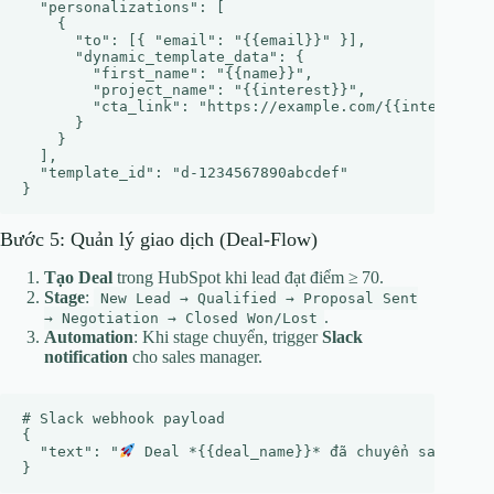
  "personalizations": [

    {

      "to": [{ "email": "{{email}}" }],

      "dynamic_template_data": {

        "first_name": "{{name}}",

        "project_name": "{{interest}}",

        "cta_link": "https://example.com/{{interest}}"
      }

    }

  ],

  "template_id": "d-1234567890abcdef"

Bước 5: Quản lý giao dịch (Deal‑Flow)
Tạo Deal
trong HubSpot khi lead đạt điểm ≥ 70.
Stage
:
New Lead → Qualified → Proposal Sent
.
→ Negotiation → Closed Won/Lost
Automation
: Khi stage chuyển, trigger
Slack
notification
cho sales manager.
# Slack webhook payload

{

  "text": "
 Deal *{{deal_name}}* đã chuyển sang *{{n