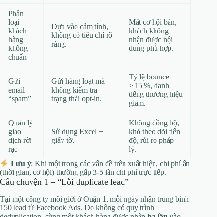
Phân
loại
Mất cơ hội bán,
Dựa vào cảm tính,
khách
khách không
không có tiêu chí rõ
hàng
nhận được nội
ràng.
không
dung phù hợp.
chuẩn
Tỷ lệ bounce
Gửi
Gửi hàng loạt mà
> 15 %, danh
email
không kiểm tra
tiếng thương hiệu
“spam”
trạng thái opt‑in.
giảm.
Quản lý
Không đồng bộ,
giao
Sử dụng Excel +
khó theo dõi tiến
dịch rời
giấy tờ.
độ, rủi ro pháp
rạc
lý.
Lưu ý
: Khi một trong các vấn đề trên xuất hiện, chi phí ẩn
(thời gian, cơ hội) thường gấp 3‑5 lần chi phí trực tiếp.
Câu chuyện 1 – “Lỗi duplicate lead”
Tại một công ty môi giới ở Quận 1, mỗi ngày nhận trung bình
150 lead từ Facebook Ads. Do không có quy trình
deduplication, cùng một khách hàng được nhập
ba lần
vào