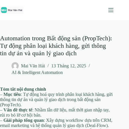
Chuyển
đến
phần
nội
dung
Automation trong Bất động sản (PropTech):
Tự động phân loại khách hàng, gửi thông
tin dự án và quản lý giao dịch
Mai Văn Hải
13 Tháng 12, 2025
AI & Intelligent Automation
Tóm tắt nội dung chính
–
Mục tiêu
: Tự động hoá quy trình phân loại khách hàng, gửi
thông tin dự án và quản lý giao dịch trong bất động sản
(PropTech).
–
Vấn đề thực tế
: Nhầm lẫn dữ liệu, mất thời gian nhập tay,
rủi ro bỏ lỡ cơ hội bán.
–
Giải pháp tổng quan
: Xây dựng workflow dựa trên CRM,
email marketing và hệ thống quản lý giao dịch (Deal‑Flow).