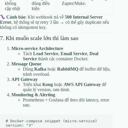
không
đúng điều
Zapier/Make.
cập nhật
kiện
Cảnh báo
: Khi webhook trả về
500 Internal Server
Error
, hệ thống sẽ tự retry 3 lần → có thể gây duplicate nếu
không có idempotent key.
7. Khi muốn scale lớn thì làm sao
Micro‑service Architecture
Tách
Lead Service
,
Email Service
,
Deal
Service
thành các container Docker.
Message Queue
Dùng
Kafka
hoặc
RabbitMQ
để buffer dữ liệu,
tránh overload.
API Gateway
Triển khai
Kong
hoặc
AWS API Gateway
để
quản lý version, rate‑limit.
Monitoring & Alerting
Prometheus + Grafana để theo dõi latency, error
rate.
# Docker‑compose snippet (micro‑service)

version: "3"
