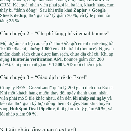
CRM. Kết quả: nhân viên phải gọi lại ba lần, khách hàng cảm
thấy bị “đánh đồng”. Sau khi triển khai
Zapier + Google
Sheets dedup
, thời gian xử lý giảm
70 %
, và tỷ lệ phản hồi
tăng
25 %
.
Câu chuyện 2 – “Chi phí lãng phí vì email bounce”
Một dự án căn hộ cao cấp ở Thủ Đức gửi email marketing tới
10 000 địa chỉ, nhưng
1 800
email bị trả lại (bounce). Nguyên
nhân: danh sách chưa được làm sạch, chứa địa chỉ cũ. Khi áp
dụng
Hunter.io verification API
, bounce giảm còn
200
(2 %). Chi phí email giảm
≈ 1 500 USD
mỗi chiến dịch.
Câu chuyện 3 – “Giao dịch trễ do Excel”
Công ty BĐS “GreenLand” quản lý 200 giao dịch qua Excel.
Khi một khách hàng muốn thay đổi ngày thanh toán, nhân
viên phải mở 5 file khác nhau, dẫn đến
lỗi nhập sai ngày
và
kéo dài thời gian ký hợp đồng thêm 3 ngày. Sau khi chuyển
sang
HubSpot Deal Pipeline
, thời gian xử lý giảm
60 %
, và
lỗi nhập giảm
90 %
.
3. Giải pháp tổng quan (text art)