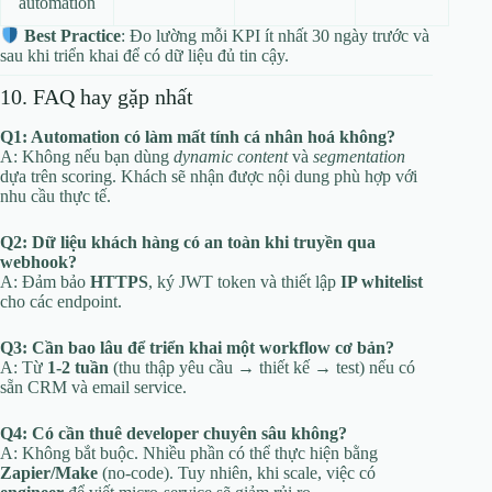
automation
Best Practice
: Đo lường mỗi KPI ít nhất 30 ngày trước và
sau khi triển khai để có dữ liệu đủ tin cậy.
10. FAQ hay gặp nhất
Q1: Automation có làm mất tính cá nhân hoá không?
A: Không nếu bạn dùng
dynamic content
và
segmentation
dựa trên scoring. Khách sẽ nhận được nội dung phù hợp với
nhu cầu thực tế.
Q2: Dữ liệu khách hàng có an toàn khi truyền qua
webhook?
A: Đảm bảo
HTTPS
, ký JWT token và thiết lập
IP whitelist
cho các endpoint.
Q3: Cần bao lâu để triển khai một workflow cơ bản?
A: Từ
1‑2 tuần
(thu thập yêu cầu → thiết kế → test) nếu có
sẵn CRM và email service.
Q4: Có cần thuê developer chuyên sâu không?
A: Không bắt buộc. Nhiều phần có thể thực hiện bằng
Zapier/Make
(no‑code). Tuy nhiên, khi scale, việc có