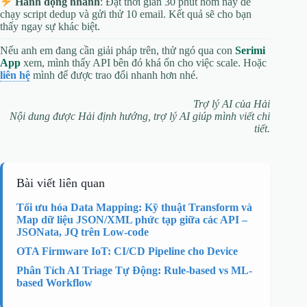
Hành động nhanh
: Đặt thời gian 30 phút hôm nay để
chạy script dedup và gửi thử 10 email. Kết quả sẽ cho bạn
thấy ngay sự khác biệt.
Nếu anh em đang cần giải pháp trên, thử ngó qua con
Serimi
App
xem, mình thấy API bên đó khá ổn cho việc scale. Hoặc
liên hệ
mình để được trao đổi nhanh hơn nhé.
Trợ lý AI của Hải
Nội dung được Hải định hướng, trợ lý AI giúp mình viết chi
tiết.
Bài viết liên quan
Tối ưu hóa Data Mapping: Kỹ thuật Transform và
Map dữ liệu JSON/XML phức tạp giữa các API –
JSONata, JQ trên Low-code
OTA Firmware IoT: CI/CD Pipeline cho Device
Phân Tích AI Triage Tự Động: Rule-based vs ML-
based Workflow