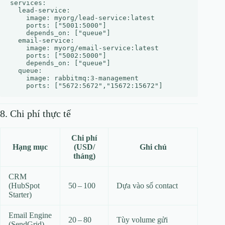
services:

  lead-service:

    image: myorg/lead-service:latest

    ports: ["5001:5000"]

    depends_on: ["queue"]

  email-service:

    image: myorg/email-service:latest

    ports: ["5002:5000"]

    depends_on: ["queue"]

  queue:

    image: rabbitmq:3-management

8. Chi phí thực tế
Chi phí
Hạng mục
(USD/
Ghi chú
tháng)
CRM
(HubSpot
50 – 100
Dựa vào số contact
Starter)
Email Engine
20 – 80
Tùy volume gửi
(SendGrid)