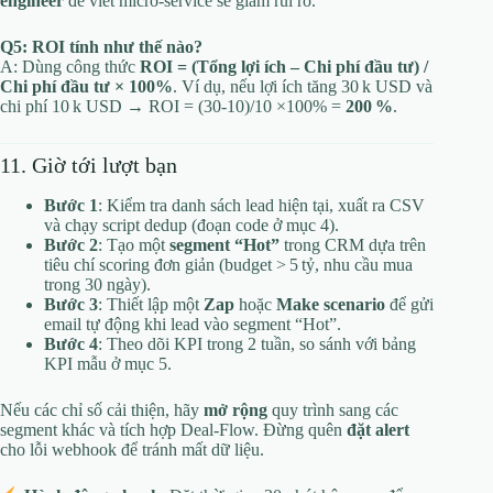
engineer
để viết micro‑service sẽ giảm rủi ro.
Q5: ROI tính như thế nào?
A: Dùng công thức
ROI = (Tổng lợi ích – Chi phí đầu tư) /
Chi phí đầu tư × 100%
. Ví dụ, nếu lợi ích tăng 30 k USD và
chi phí 10 k USD → ROI = (30‑10)/10 ×100% =
200 %
.
11. Giờ tới lượt bạn
Bước 1
: Kiểm tra danh sách lead hiện tại, xuất ra CSV
và chạy script dedup (đoạn code ở mục 4).
Bước 2
: Tạo một
segment “Hot”
trong CRM dựa trên
tiêu chí scoring đơn giản (budget > 5 tỷ, nhu cầu mua
trong 30 ngày).
Bước 3
: Thiết lập một
Zap
hoặc
Make scenario
để gửi
email tự động khi lead vào segment “Hot”.
Bước 4
: Theo dõi KPI trong 2 tuần, so sánh với bảng
KPI mẫu ở mục 5.
Nếu các chỉ số cải thiện, hãy
mở rộng
quy trình sang các
segment khác và tích hợp Deal‑Flow. Đừng quên
đặt alert
cho lỗi webhook để tránh mất dữ liệu.