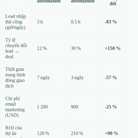
automation
automation
đổi
Lead nhập
thủ công
3 h
0.5 h
‑83 %
(giờ/ngày)
Tỷ lệ
chuyển đổi
12 %
30 %
+150 %
lead →
deal
Thời gian
trung bình
7 ngày
3 ngày
‑57 %
đóng giao
dịch
Chi phí
email
1 200
900
‑25 %
marketing
(USD)
ROI của
dự án
120 %
210 %
+90 %