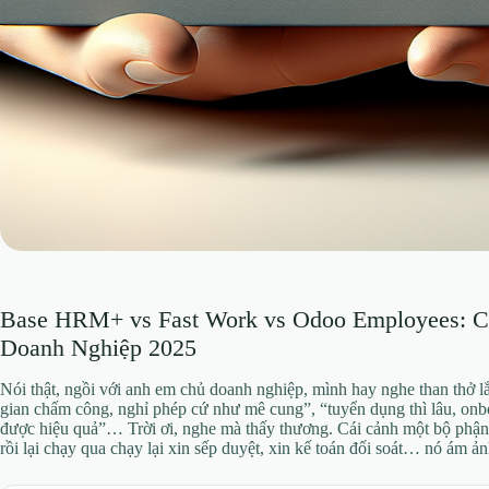
Base HRM+ vs Fast Work vs Odoo Employees: 
Doanh Nghiệp 2025
Nói thật, ngồi với anh em chủ doanh nghiệp, mình hay nghe than thở l
gian chấm công, nghỉ phép cứ như mê cung”, “tuyển dụng thì lâu, onbo
được hiệu quả”… Trời ơi, nghe mà thấy thương. Cái cảnh một bộ phận n
rồi lại chạy qua chạy lại xin sếp duyệt, xin kế toán đối soát… nó ám 