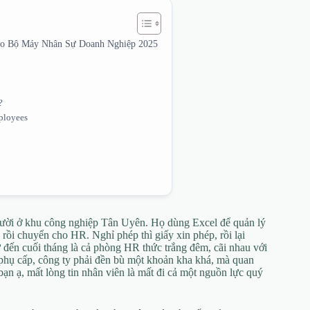
ho Bộ Máy Nhân Sự Doanh Nghiệp 2025
?
ployees
gười ở khu công nghiệp Tân Uyên. Họ dùng Excel để quản lý
 rồi chuyển cho HR. Nghỉ phép thì giấy xin phép, rồi lại
ứ đến cuối tháng là cả phòng HR thức trắng đêm, cãi nhau với
án phụ cấp, công ty phải đền bù một khoản kha khá, mà quan
bạn ạ, mất lòng tin nhân viên là mất đi cả một nguồn lực quý