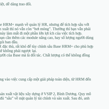
ệt, dễ dàng trao đổi.
ase HRM+ mạnh về quản lý HR, nhưng để tích hợp sâu với
n xuất thì nó vẫn còn “hơi mỏng”. Thường thì bạn vẫn phải
 này làm mất đi một phần lớn lợi ích của việc tích hợp.
bạn cần thêm các module nâng cao, hay số lượng người dùng
gói ban đầu.
 đặc thù, rất khó để tùy chỉnh sâu Base HRM+ cho phù hợp
ứ không phải ngược lại.
gười của Base mà là đối tác. Chất lượng có thể không đồng
ung vào việc cung cấp một giải pháp toàn diện, từ HRM đến
ản xuất vật liệu xây dựng ở VSIP 2, Bình Dương. Quy mô
 “sâu” về mặt quản lý tài chính và sản xuất. Sau đó, anh