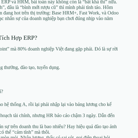
ợp ERP và HRM, bài toán này không còn là “bất khả thi” nữa.
nh”, đâu là “bình mới rượu cũ” thì mình phải tỉnh táo. Hôm
tên đang hot trên thị trường: Base HRM+, Fast Work, và Odoo
ạc nhân sự của doanh nghiệp bạn chơi đúng nhịp vào năm
 Tích Hợp ERP?
point” mà 80% doanh nghiệp Việt đang gặp phải. Đó là sự rời
g thưởng, đào tạo, tuyển dụng.
ì?
hệ thống A, rồi lại phải nhập lại vào bảng lương cho kế
ế hoạch tài chính, nhưng HR báo cáo chậm 3 ngày. Dẫn đến
n sự trên doanh thu là bao nhiêu? Hay hiệu quả đào tạo ảnh
có thể “cảm tính” mà thôi.
mòn mỏi. Nhận lương, thấy có sai sót, gọi điện thoại hỏi