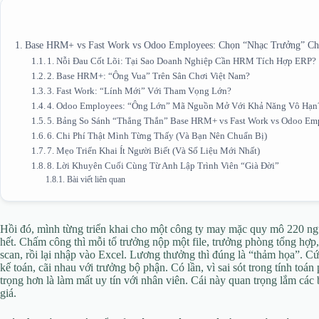
Base HRM+ vs Fast Work vs Odoo Employees: Chọn “Nhạc Trưởng” C
1. Nỗi Đau Cốt Lõi: Tại Sao Doanh Nghiệp Cần HRM Tích Hợp ERP?
2. Base HRM+: “Ông Vua” Trên Sân Chơi Việt Nam?
3. Fast Work: “Lính Mới” Với Tham Vọng Lớn?
4. Odoo Employees: “Ông Lớn” Mã Nguồn Mở Với Khả Năng Vô Hạn
5. Bảng So Sánh “Thẳng Thắn” Base HRM+ vs Fast Work vs Odoo Em
6. Chi Phí Thật Mình Từng Thấy (Và Bạn Nên Chuẩn Bị)
7. Mẹo Triển Khai Ít Người Biết (Và Số Liệu Mới Nhất)
8. Lời Khuyên Cuối Cùng Từ Anh Lập Trình Viên “Già Đời”
Bài viết liên quan
Hồi đó, mình từng triển khai cho một công ty may mặc quy mô 220 n
hết. Chấm công thì mỗi tổ trưởng nộp một file, trưởng phòng tổng hợp,
scan, rồi lại nhập vào Excel. Lương thưởng thì đúng là “thảm họa”. C
kế toán, cãi nhau với trưởng bộ phận. Có lần, vì sai sót trong tính to
trọng hơn là làm mất uy tín với nhân viên. Cái này quan trọng lắm các 
giá.