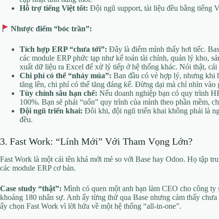
Hỗ trợ tiếng Việt tốt:
Đội ngũ support, tài liệu đều bằng tiếng Vi
Nhược điểm “bóc trần”:
Tích hợp ERP “chưa tới”:
Đây là điểm mình thấy hơi tiếc. B
các module ERP phức tạp như kế toán tài chính, quản lý kho, sả
xuất dữ liệu ra Excel để xử lý tiếp ở hệ thống khác. Nói thật, cái
Chi phí có thể “nhảy múa”:
Ban đầu có vẻ hợp lý, nhưng khi 
tăng lên, chi phí có thể tăng đáng kể. Đừng dại mà chỉ nhìn vào 
Tùy chỉnh sâu hạn chế:
Nếu doanh nghiệp bạn có quy trình HR
100%. Bạn sẽ phải “uốn” quy trình của mình theo phần mềm, ch
Đội ngũ triển khai:
Đôi khi, đội ngũ triển khai không phải là n
đều.
3. Fast Work: “Lính Mới” Với Tham Vọng Lớn?
Fast Work là một cái tên khá mới mẻ so với Base hay Odoo. Họ tập tr
các module ERP cơ bản.
Case study “thật”:
Mình có quen một anh bạn làm CEO cho công ty s
khoảng 180 nhân sự. Anh ấy từng thử qua Base nhưng cảm thấy chưa đủ
ấy chọn Fast Work vì lời hứa về một hệ thống “all-in-one”.