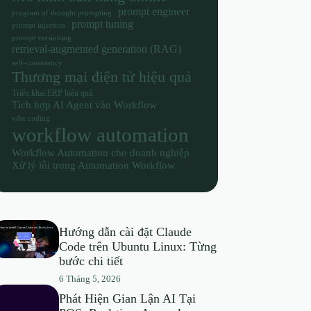
prompt engineer
program of thought prompting
prompt tuning
prompt injection
prompt versioning
retrieval-augmented generation (RAG)
self-consistency
Thương mại điện tử hiệu quả
Triển khai ERP hiệu quả
Tích hợp AI Agent vào Workflow
vibe coding
workflow automation
Workflow Automation cho doanh nghiệp
Xử lý lỗi trong Automation Workflow
Hướng dẫn cài đặt Claude
Code trên Ubuntu Linux: Từng
bước chi tiết
6 Tháng 5, 2026
Phát Hiện Gian Lận AI Tại