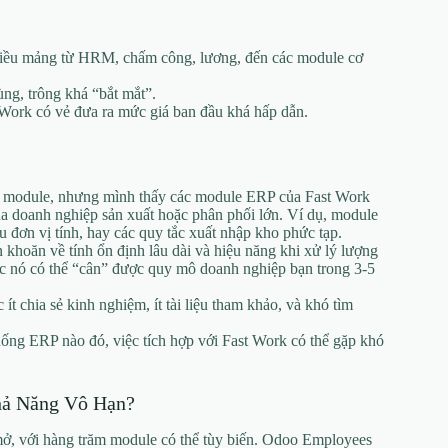
iều mảng từ HRM, chấm công, lương, đến các module cơ
ng, trông khá “bắt mắt”.
 Work có vẻ đưa ra mức giá ban đầu khá hấp dẫn.
 module, nhưng mình thấy các module ERP của Fast Work
a doanh nghiệp sản xuất hoặc phân phối lớn. Ví dụ, module
u đơn vị tính, hay các quy tắc xuất nhập kho phức tạp.
 khoăn về tính ổn định lâu dài và hiệu năng khi xử lý lượng
 nó có thể “cân” được quy mô doanh nghiệp bạn trong 3-5
ít chia sẻ kinh nghiệm, ít tài liệu tham khảo, và khó tìm
ống ERP nào đó, việc tích hợp với Fast Work có thể gặp khó
hả Năng Vô Hạn?
mở, với hàng trăm module có thể tùy biến. Odoo Employees