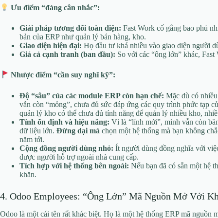
Ưu điểm “đáng cân nhắc”:
Giải pháp tương đối toàn diện:
Fast Work cố gắng bao phủ nh
bản của ERP như quản lý bán hàng, kho.
Giao diện hiện đại:
Họ đầu tư khá nhiều vào giao diện người dù
Giá cả cạnh tranh (ban đầu):
So với các “ông lớn” khác, Fast
Nhược điểm “cần suy nghĩ kỹ”:
Độ “sâu” của các module ERP còn hạn chế:
Mặc dù có nhiều
vẫn còn “mỏng”, chưa đủ sức đáp ứng các quy trình phức tạp củ
quản lý kho có thể chưa đủ tính năng để quản lý nhiều kho, nhiề
Tính ổn định và hiệu năng:
Vì là “lính mới”, mình vẫn còn băn
dữ liệu lớn.
Đừng dại mà
chọn một hệ thống mà bạn không chắc
năm tới.
Cộng đồng người dùng nhỏ:
Ít người dùng đồng nghĩa với việc 
được người hỗ trợ ngoài nhà cung cấp.
Tích hợp với hệ thống bên ngoài:
Nếu bạn đã có sẵn một hệ th
khăn.
4. Odoo Employees: “Ông Lớn” Mã Nguồn Mở Với K
Odoo là một cái tên rất khác biệt. Họ là một hệ thống ERP mã nguồn 