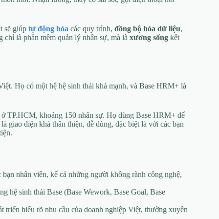
t sẽ giúp
tự động hóa
các quy trình,
đồng bộ hóa dữ liệu
,
g chỉ là phần mềm quản lý nhân sự, mà là
xương sống
kết
p Việt. Họ có một hệ hệ sinh thái khá mạnh, và Base HRM+ là
tử ở TP.HCM, khoảng 150 nhân sự. Họ dùng Base HRM+ để
à giao diện khá thân thiện, dễ dùng, đặc biệt là với các bạn
iện.
c bạn nhân viên, kể cả những người không rành công nghệ,
g hệ sinh thái Base (Base Wework, Base Goal, Base
t triển hiểu rõ nhu cầu của doanh nghiệp Việt, thường xuyên