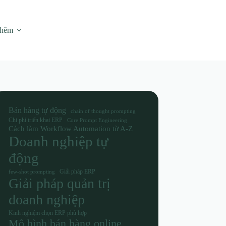
thêm
Bán hàng tự động
chain of thought prompting
Chi phí triển khai ERP
Core Prompt Engineering
Cách làm Workflow Automation từ A-Z
Doanh nghiệp tự
động
Giải pháp ERP
few-shot prompting
Giải pháp quản trị
doanh nghiệp
Kinh nghiệm chọn ERP phù hợp
Mô hình bán hàng online