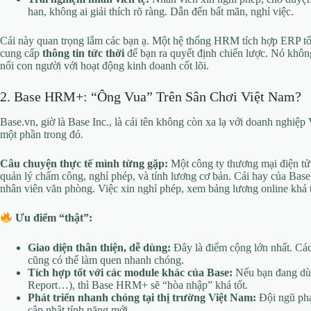
han, không ai giải thích rõ ràng. Dẫn đến bất mãn, nghỉ việc.
Cái này quan trọng lắm các bạn ạ. Một hệ thống HRM tích hợp ERP tố
cung cấp
thông tin tức thời
để bạn ra quyết định chiến lược. Nó khôn
nối con người với hoạt động kinh doanh cốt lõi.
2. Base HRM+: “Ông Vua” Trên Sân Chơi Việt Nam?
Base.vn, giờ là Base Inc., là cái tên không còn xa lạ với doanh nghiệ
một phần trong đó.
Câu chuyện thực tế mình từng gặp:
Một công ty thương mại điện 
quản lý chấm công, nghỉ phép, và tính lương cơ bản. Cái hay của Base l
nhân viên văn phòng. Việc xin nghỉ phép, xem bảng lương online khá t
Ưu điểm “thật”:
Giao diện thân thiện, dễ dùng:
Đây là điểm cộng lớn nhất. Cá
cũng có thể làm quen nhanh chóng.
Tích hợp tốt với các module khác của Base:
Nếu bạn đang dùn
Report…), thì Base HRM+ sẽ “hòa nhập” khá tốt.
Phát triển nhanh chóng tại thị trường Việt Nam:
Đội ngũ phá
cập nhật tính năng mới.