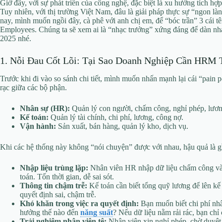
Giờ đây, với sự phát triển của công nghệ, đặc biệt là xu hướng tích h
Tuy nhiên, với thị trường Việt Nam, đâu là giải pháp thực sự “ngon là
nay, mình muốn ngồi đây, cà phê với anh chị em, để “bóc trần” 3 cái 
Employees. Chúng ta sẽ xem ai là “nhạc trưởng” xứng đáng để dàn nh
2025 nhé.
1. Nỗi Đau Cốt Lõi: Tại Sao Doanh Nghiệp Cần HRM
Trước khi đi vào so sánh chi tiết, mình muốn nhấn mạnh lại cái “pain 
rạc giữa các bộ phận.
Nhân sự (HR):
Quản lý con người, chấm công, nghỉ phép, lươn
Kế toán:
Quản lý tài chính, chi phí, lương, công nợ.
Vận hành:
Sản xuất, bán hàng, quản lý kho, dịch vụ.
Khi các hệ thống này không “nói chuyện” được với nhau, hậu quả là g
Nhập liệu trùng lặp:
Nhân viên HR nhập dữ liệu chấm công vào 
toán. Tốn thời gian, dễ sai sót.
Thông tin chậm trễ:
Kế toán cần biết tổng quỹ lương để lên k
quyết định sai, chậm trễ.
Khó khăn trong việc ra quyết định:
Bạn muốn biết chi phí nhâ
hưởng thế nào đến
năng suất
? Nếu dữ liệu nằm rải rác, bạn chỉ 
Trải nghiệm nhân viên tệ:
Nhân viên xin nghỉ phép, chờ duyệt 