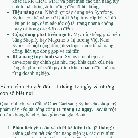
khác (ERP, CRM, PIM) và phát triển các tính năng tùy
chỉnh mà không ảnh hưởng đến lõi hệ thống.
Hiệu năng cao:
Nhờ được xây dựng trên Symfony,
Sylius có khả năng xử lý tốt lượng truy cập lớn và dữ
liệu phức tạp, đảm bảo tốc độ tải trang nhanh chóng
ngay cả trong các đợt cao điểm.
Cộng đồng phát triển mạnh:
Mặc dù không phổ biến
bằng Shopify hay Magento ở thị trường Việt Nam,
Sylius có một cộng đồng developer quốc tế rất năng
động, liên tục đóng góp và cải tiến.
Khả năng tùy chỉnh sâu:
Sylius cho phép các
developer tùy chỉnh gần như mọi khía cạnh của nền
tảng để phù hợp với quy trình kinh doanh đặc thù của
từng doanh nghiệp.
Hành trình chuyển đổi: 11 tháng 12 ngày và những
con số biết nói
Quá trình chuyển đổi từ OpenCart sang Sylius cho shop mỹ
phẩm này kéo dài tổng cộng
11 tháng 12 ngày
. Đây là một
dự án không hề nhỏ, bao gồm các giai đoạn:
Phân tích yêu cầu và thiết kế kiến trúc (2 tháng):
Đánh giá chi tiết các tính năng hiện tại, các quy trình