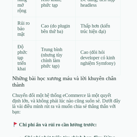
mở
phức tạp
headless
rộng
Rủi ro
Cao (do plugin
Thấp hơn (kiến
bảo
bên thứ ba)
trúc hiện đại)
mật
Độ
Trung bình
phức
Cao (đòi hỏi
(nhưng tùy
tạp
developer có kinh
chỉnh làm
triển
nghiệm Symfony)
phức tạp)
khai
Những bài học xương máu và lời khuyên chân
thành
Chuyển đổi một hệ thống eCommerce là một quyết
định lớn, và không phải lúc nào cũng suôn sẻ. Dưới đây
là vài điều mình rút ra và muốn chia sẻ thẳng thắn với
bạn:
Chi phí ẩn và rủi ro cần lường trước: