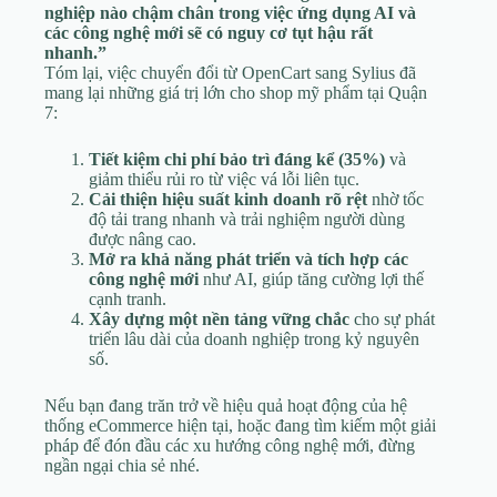
nghiệp nào chậm chân trong việc ứng dụng AI và
các công nghệ mới sẽ có nguy cơ tụt hậu rất
nhanh.”
Tóm lại, việc chuyển đổi từ OpenCart sang Sylius đã
mang lại những giá trị lớn cho shop mỹ phẩm tại Quận
7:
Tiết kiệm chi phí bảo trì đáng kể (35%)
và
giảm thiểu rủi ro từ việc vá lỗi liên tục.
Cải thiện hiệu suất kinh doanh rõ rệt
nhờ tốc
độ tải trang nhanh và trải nghiệm người dùng
được nâng cao.
Mở ra khả năng phát triển và tích hợp các
công nghệ mới
như AI, giúp tăng cường lợi thế
cạnh tranh.
Xây dựng một nền tảng vững chắc
cho sự phát
triển lâu dài của doanh nghiệp trong kỷ nguyên
số.
Nếu bạn đang trăn trở về hiệu quả hoạt động của hệ
thống eCommerce hiện tại, hoặc đang tìm kiếm một giải
pháp để đón đầu các xu hướng công nghệ mới, đừng
ngần ngại chia sẻ nhé.