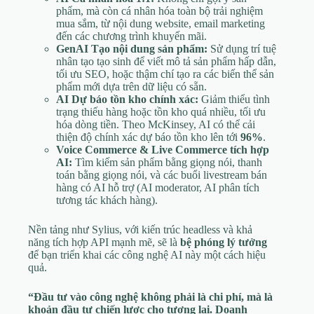
phẩm, mà còn cá nhân hóa toàn bộ trải nghiệm
mua sắm, từ nội dung website, email marketing
đến các chương trình khuyến mãi.
GenAI Tạo nội dung sản phẩm:
Sử dụng trí tuệ
nhân tạo tạo sinh để viết mô tả sản phẩm hấp dẫn,
tối ưu SEO, hoặc thậm chí tạo ra các biến thể sản
phẩm mới dựa trên dữ liệu có sẵn.
AI Dự báo tồn kho chính xác:
Giảm thiểu tình
trạng thiếu hàng hoặc tồn kho quá nhiều, tối ưu
hóa dòng tiền. Theo McKinsey, AI có thể cải
thiện độ chính xác dự báo tồn kho lên tới
96%
.
Voice Commerce & Live Commerce tích hợp
AI:
Tìm kiếm sản phẩm bằng giọng nói, thanh
toán bằng giọng nói, và các buổi livestream bán
hàng có AI hỗ trợ (AI moderator, AI phân tích
tương tác khách hàng).
Nền tảng như Sylius, với kiến trúc headless và khả
năng tích hợp API mạnh mẽ, sẽ là
bệ phóng lý tưởng
để bạn triển khai các công nghệ AI này một cách hiệu
quả.
“Đầu tư vào công nghệ không phải là chi phí, mà là
khoản đầu tư chiến lược cho tương lai. Doanh