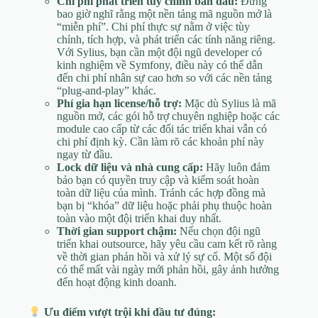
Chi phí phát triển tùy chỉnh ban đầu:
Đừng
bao giờ nghĩ rằng một nền tảng mã nguồn mở là
“miễn phí”. Chi phí thực sự nằm ở việc tùy
chỉnh, tích hợp, và phát triển các tính năng riêng.
Với Sylius, bạn cần một đội ngũ developer có
kinh nghiệm về Symfony, điều này có thể dẫn
đến chi phí nhân sự cao hơn so với các nền tảng
“plug-and-play” khác.
Phí gia hạn license/hỗ trợ:
Mặc dù Sylius là mã
nguồn mở, các gói hỗ trợ chuyên nghiệp hoặc các
module cao cấp từ các đối tác triển khai vẫn có
chi phí định kỳ. Cần làm rõ các khoản phí này
ngay từ đầu.
Lock dữ liệu và nhà cung cấp:
Hãy luôn đảm
bảo bạn có quyền truy cập và kiểm soát hoàn
toàn dữ liệu của mình. Tránh các hợp đồng mà
bạn bị “khóa” dữ liệu hoặc phải phụ thuộc hoàn
toàn vào một đội triển khai duy nhất.
Thời gian support chậm:
Nếu chọn đội ngũ
triển khai outsource, hãy yêu cầu cam kết rõ ràng
về thời gian phản hồi và xử lý sự cố. Một số đội
có thể mất vài ngày mới phản hồi, gây ảnh hưởng
đến hoạt động kinh doanh.
Ưu điểm vượt trội khi đầu tư đúng: