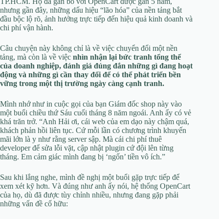
TP.HCM. Họ đã gắn bó với OpenCart được gần 5 năm,
nhưng gần đây, những dấu hiệu “lão hóa” của nền tảng bắt
đầu bộc lộ rõ, ảnh hưởng trực tiếp đến hiệu quả kinh doanh và
chi phí vận hành.
Câu chuyện này không chỉ là về việc chuyển đổi một nền
tảng, mà còn là về việc
nhìn nhận lại bức tranh tổng thể
của doanh nghiệp, đánh giá đúng đắn những gì đang hoạt
động và những gì cần thay đổi để có thể phát triển bền
vững trong một thị trường ngày càng cạnh tranh.
Mình nhớ như in cuộc gọi của bạn Giám đốc shop này vào
một buổi chiều thứ Sáu cuối tháng 8 năm ngoái. Anh ấy có vẻ
khá trăn trở. “Anh Hải ơi, cái web của em dạo này chậm quá,
khách phản hồi liên tục. Cứ mỗi lần có chương trình khuyến
mãi lớn là y như rằng server sập. Mà cái chi phí thuê
developer để sửa lỗi vặt, cập nhật plugin cứ đội lên từng
tháng. Em cảm giác mình đang bị ‘ngốn’ tiền vô ích.”
Sau khi lắng nghe, mình đề nghị một buổi gặp trực tiếp để
xem xét kỹ hơn. Và đúng như anh ấy nói, hệ thống OpenCart
của họ, dù đã được tùy chỉnh nhiều, nhưng đang gặp phải
những vấn đề cố hữu: