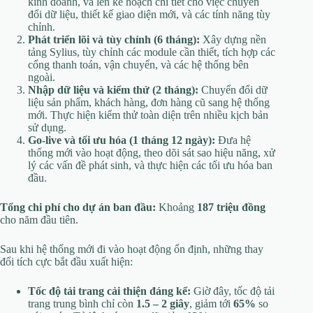
kinh doanh, và lên kế hoạch chi tiết cho việc chuyển
đổi dữ liệu, thiết kế giao diện mới, và các tính năng tùy
chỉnh.
Phát triển lõi và tùy chỉnh (6 tháng):
Xây dựng nền
tảng Sylius, tùy chỉnh các module cần thiết, tích hợp các
cổng thanh toán, vận chuyển, và các hệ thống bên
ngoài.
Nhập dữ liệu và kiểm thử (2 tháng):
Chuyển đổi dữ
liệu sản phẩm, khách hàng, đơn hàng cũ sang hệ thống
mới. Thực hiện kiểm thử toàn diện trên nhiều kịch bản
sử dụng.
Go-live và tối ưu hóa (1 tháng 12 ngày):
Đưa hệ
thống mới vào hoạt động, theo dõi sát sao hiệu năng, xử
lý các vấn đề phát sinh, và thực hiện các tối ưu hóa ban
đầu.
Tổng chi phí cho dự án ban đầu:
Khoảng
187 triệu đồng
cho năm đầu tiên.
Sau khi hệ thống mới đi vào hoạt động ổn định, những thay
đổi tích cực bắt đầu xuất hiện:
Tốc độ tải trang cải thiện đáng kể:
Giờ đây, tốc độ tải
trang trung bình chỉ còn
1.5 – 2 giây
, giảm tới
65%
so