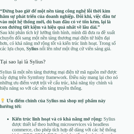
“Đừng bao giờ để một nền tảng công nghệ lỗi thời kìm
hãm sự phát triển của doanh nghiệp. Đôi khi, việc đầu tư
vào một hệ thống mới, dù ban đầu có vẻ tốn kém, lại là
con đường tiết kiệm và hiệu quả nhất về lâu dài.”
Sau khi phân tích kỹ lưỡng tình hình, mình đã đưa ra đề xuất
chuyển đổi sang một nền tảng thương mại điện tử hiện đại
hơn, có khả năng mở rộng tốt và kiến trúc linh hoạt. Trong số
các lựa chọn,
Sylius
nổi lên như một ứng cử viên sáng giá.
Tại sao lại là Sylius?
Sylius là một nền tảng thương mại điện tử mã nguồn mở được
xây dựng trên Symfony framework. Điều này mang lại cho nó
những ưu điểm vượt trội về cấu trúc, khả năng tùy chỉnh và
hiệu năng so với các nền tảng truyền thống.
Ưu điểm chính của Sylius mà shop mỹ phẩm này
hướng tới:
Kiến trúc linh hoạt và có khả năng mở rộng:
Sylius
được thiết kế theo hướng microservices và headless
commerce, cho phép tích hợp dễ dàng với các hệ thống