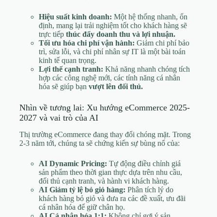
Hiệu suất kinh doanh:
Một hệ thống nhanh, ổn
định, mang lại trải nghiệm tốt cho khách hàng sẽ
trực tiếp
thúc đẩy doanh thu và lợi nhuận.
Tối ưu hóa chi phí vận hành:
Giảm chi phí bảo
trì, sửa lỗi, và chi phí nhân sự IT là một bài toán
kinh tế quan trọng.
Lợi thế cạnh tranh:
Khả năng nhanh chóng tích
hợp các công nghệ mới, các tính năng cá nhân
hóa sẽ giúp bạn
vượt lên đối thủ.
Nhìn về tương lai: Xu hướng eCommerce 2025-
2027 và vai trò của AI
Thị trường eCommerce đang thay đổi chóng mặt. Trong
2-3 năm tới, chúng ta sẽ chứng kiến sự bùng nổ của:
AI Dynamic Pricing:
Tự động điều chỉnh giá
sản phẩm theo thời gian thực dựa trên nhu cầu,
đối thủ cạnh tranh, và hành vi khách hàng.
AI Giảm tỷ lệ bỏ giỏ hàng:
Phân tích lý do
khách hàng bỏ giỏ và đưa ra các đề xuất, ưu đãi
cá nhân hóa để giữ chân họ.
AI Cá nhân hóa 1:1:
Không chỉ gợi ý sản