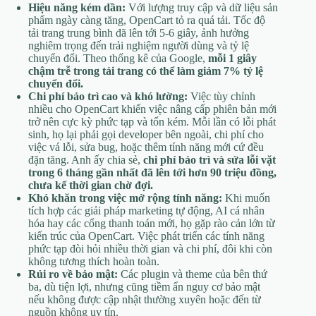
Hiệu năng kém dần:
Với lượng truy cập và dữ liệu sản
phẩm ngày càng tăng, OpenCart tỏ ra quá tải. Tốc độ
tải trang trung bình đã lên tới 5-6 giây, ảnh hưởng
nghiêm trọng đến trải nghiệm người dùng và tỷ lệ
chuyển đổi. Theo thống kê của Google,
mỗi 1 giây
chậm trễ trong tải trang có thể làm giảm 7% tỷ lệ
chuyển đổi.
Chi phí bảo trì cao và khó lường:
Việc tùy chỉnh
nhiều cho OpenCart khiến việc nâng cấp phiên bản mới
trở nên cực kỳ phức tạp và tốn kém. Mỗi lần có lỗi phát
sinh, họ lại phải gọi developer bên ngoài, chi phí cho
việc vá lỗi, sửa bug, hoặc thêm tính năng mới cứ đều
đặn tăng. Anh ấy chia sẻ,
chi phí bảo trì và sửa lỗi vặt
trong 6 tháng gần nhất đã lên tới hơn 90 triệu đồng,
chưa kể thời gian chờ đợi.
Khó khăn trong việc mở rộng tính năng:
Khi muốn
tích hợp các giải pháp marketing tự động, AI cá nhân
hóa hay các cổng thanh toán mới, họ gặp rào cản lớn từ
kiến trúc của OpenCart. Việc phát triển các tính năng
phức tạp đòi hỏi nhiều thời gian và chi phí, đôi khi còn
không tương thích hoàn toàn.
Rủi ro về bảo mật:
Các plugin và theme của bên thứ
ba, dù tiện lợi, nhưng cũng tiềm ẩn nguy cơ bảo mật
nếu không được cập nhật thường xuyên hoặc đến từ
nguồn không uy tín.