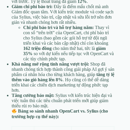
với trước. Tỷ lệ thoát trang đã giảm
12%
.
Giảm chi phí bảo trì:
Đây là điểm mấu chốt mà anh
Giám đốc quan tâm. Với kiến trúc module và code sạch
của Sylius, việc bảo trì, cập nhật và sửa lỗi trở nên đơn
giản và nhanh chóng hơn rất nhiều.
Chi phí bảo trì và hỗ trợ hàng năm:
Thay vì
con số “trên trời” của OpenCart, chi phí bảo trì
cho Sylius (bao gồm các gói hỗ trợ từ đội ngũ
triển khai và các bản cập nhật) chỉ còn khoảng
162 triệu đồng
cho năm thứ hai, tức là
giảm
35%
so với dự kiến nếu tiếp tục với OpenCart và
các tùy chỉnh phức tạp.
Khả năng mở rộng tính năng vượt trội:
Shop đã
nhanh chóng tích hợp thành công giải pháp AI gợi ý sản
phẩm cá nhân hóa cho từng khách hàng, giúp
tăng tỷ lệ
thêm vào giỏ hàng lên 8%
. Họ cũng có thể dễ dàng
triển khai các chiến dịch marketing tự động phức tạp
hơn.
Tăng cường bảo mật:
Sylius với kiến trúc hiện đại và
việc tuân thủ các tiêu chuẩn phát triển mới giúp giảm
thiểu rủi ro bảo mật.
Bảng so sánh nhanh OpenCart vs. Sylius (cho
trường hợp cụ thể này):