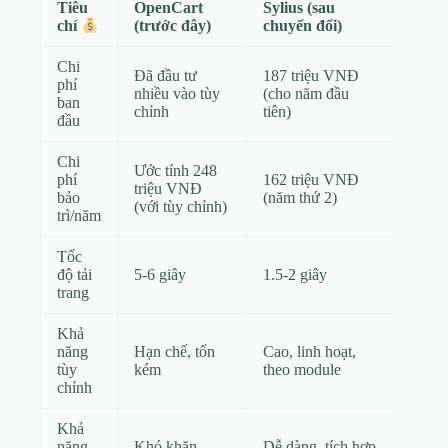
Tiêu
OpenCart
Sylius (sau
(trước đây)
chuyển đổi)
chí
Chi
Đã đầu tư
187 triệu VNĐ
phí
nhiều vào tùy
(cho năm đầu
ban
chỉnh
tiên)
đầu
Chi
Ước tính 248
phí
162 triệu VNĐ
triệu VNĐ
bảo
(năm thứ 2)
(với tùy chỉnh)
trì/năm
Tốc
độ tải
5-6 giây
1.5-2 giây
trang
Khả
năng
Hạn chế, tốn
Cao, linh hoạt,
tùy
kém
theo module
chỉnh
Khả
năng
Khó khăn,
Dễ dàng, tích hợp