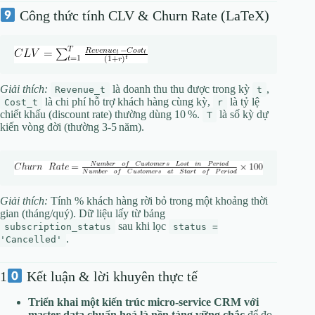
Công thức tính CLV & Churn Rate (LaTeX)
Giải thích:
là doanh thu thu được trong kỳ
,
Revenue_t
t
là chi phí hỗ trợ khách hàng cùng kỳ,
là tỷ lệ
Cost_t
r
chiết khấu (discount rate) thường dùng 10 %.
là số kỳ dự
T
kiến vòng đời (thường 3‑5 năm).
Giải thích:
Tính % khách hàng rời bỏ trong một khoảng thời
gian (tháng/quý). Dữ liệu lấy từ bảng
sau khi lọc
subscription_status
status =
.
'Cancelled'
1
Kết luận & lời khuyên thực tế
Triển khai một kiến trúc micro‑service CRM với
master data chuẩn hoá là nền tảng vững chắc
để đo