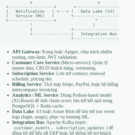
          v                           v               
+-------------------+       +-------------------+   | 
|   Notification   | <---> |   Data Lake (S3)  |   |  
|   Service (MS)   |       +-------------------+   +--
+-------------------+                ^                
          ^                         |                 
          |                +-------------------+   +--
          +----------------|   Integration Bus |---|  
API Gateway
: Kong hoặc Apigee, chịu trách nhiệm
routing, rate‑limit, JWT validation.
Customer Core Service
(Micro‑service): Quản lý
master data, CRUD khách hàng, versioning.
Subscription Service
: Lưu trữ contract, renewal
schedule, pricing tier.
Billing Service
: Tích hợp Stripe, PayPal, hoặc hệ thống
intercompany invoicing.
Analytics / ML Service
: Dùng Python‑based model
(XGBoost) để tính churn score; lưu trữ kết quả trong
PostgreSQL + Redis cache.
Data Lake
: S3 hoặc Azure Blob để lưu trữ raw event
logs (login, usage), phục vụ training ML.
Integration Bus
: Apache Kafka (topic:
,
) để
customer_events
subscription_updates
đồng bộ dữ liệu tới ERP hoặc hệ thống hỗ trợ khách