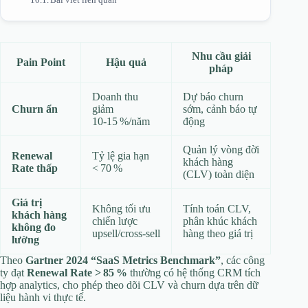
Nhu cầu giải
Pain Point
Hậu quả
pháp
Doanh thu
Dự báo churn
Churn ẩn
giảm
sớm, cảnh báo tự
10‑15 %/năm
động
Quản lý vòng đời
Renewal
Tỷ lệ gia hạn
khách hàng
Rate thấp
< 70 %
(CLV) toàn diện
Giá trị
Không tối ưu
Tính toán CLV,
khách hàng
chiến lược
phân khúc khách
không đo
upsell/cross‑sell
hàng theo giá trị
lường
Theo
Gartner 2024 “SaaS Metrics Benchmark”
, các công
ty đạt
Renewal Rate > 85 %
thường có hệ thống CRM tích
hợp analytics, cho phép theo dõi CLV và churn dựa trên dữ
liệu hành vi thực tế.