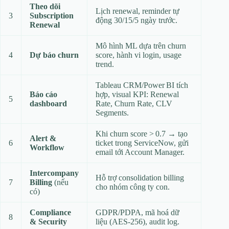
Theo dõi
Lịch renewal, reminder tự
3
Subscription
động 30/15/5 ngày trước.
Renewal
Mô hình ML dựa trên churn
4
Dự báo churn
score, hành vi login, usage
trend.
Tableau CRM/Power BI tích
Báo cáo
hợp, visual KPI: Renewal
5
dashboard
Rate, Churn Rate, CLV
Segments.
Khi churn score > 0.7 → tạo
Alert &
6
ticket trong ServiceNow, gửi
Workflow
email tới Account Manager.
Intercompany
Hỗ trợ consolidation billing
7
Billing
(nếu
cho nhóm công ty con.
có)
Compliance
GDPR/PDPA, mã hoá dữ
8
& Security
liệu (AES‑256), audit log.