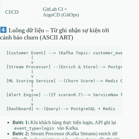
GitLab CI +
CI/CD
ArgoCD (GitOps)
Luồng dữ liệu – Từ ghi nhận sự kiện tới
cảnh báo churn (ASCII ART)
[Customer Event] --> (Kafka Topic: customer_events)

          |

          v

[Stream Processor] --(Enrich & Store)--> PostgreSQL (C
          |

          v

[ML Scoring Service] --(Churn Score)--> Redis Cache

          |

          v

[Alert Engine] --(If score>0.7)--> ServiceNow Ticket +
          |

          v

Bước 1:
Khi khách hàng thực hiện login, API ghi lại
vào Kafka.
event_type=login
Bước 2:
Stream Processor (Kafka Streams) enrich dữ