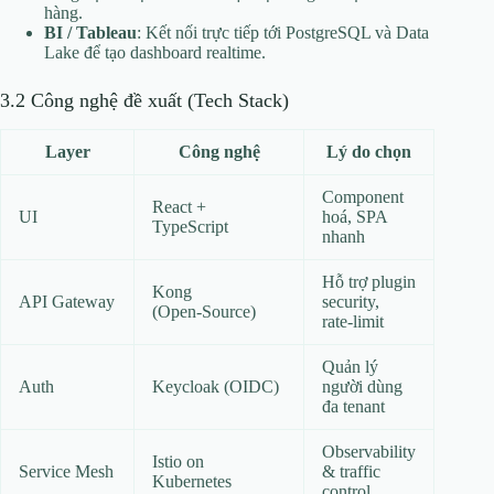
hàng.
BI / Tableau
: Kết nối trực tiếp tới PostgreSQL và Data
Lake để tạo dashboard realtime.
3.2 Công nghệ đề xuất (Tech Stack)
Layer
Công nghệ
Lý do chọn
Component
React +
UI
hoá, SPA
TypeScript
nhanh
Hỗ trợ plugin
Kong
API Gateway
security,
(Open‑Source)
rate‑limit
Quản lý
Auth
Keycloak (OIDC)
người dùng
đa tenant
Observability
Istio on
Service Mesh
& traffic
Kubernetes
control