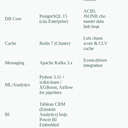
ACID,
PostgreSQL 15
JSONB cho
DB Core
(của Enterprise)
master data
linh hoạt
Lưu churn
Cache
Redis 7 (Cluster)
score & CLV
cache
Event‑driven
Messaging
Apache Kafka 3.x
integration
Python 3.11 +
scikit‑learn /
ML/Analytics
XGBoost, Airflow
for pipelines
Tableau CRM
(Einstein
BI
Analytics) hoặc
Power BI
Embedded