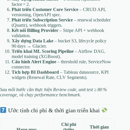
factor = 2.
Phát triển Customer Core Service
– CRUD API,
versioning, OpenAPI spec.
Phát triển Subscription Service
– renewal scheduler
(Quartz), webhook triggers.
Kết nối Billing Provider
– Stripe API + webhook
validation.
Xây dựng Data Lake
– bucket S3, lifecycle policy
90 days → Glacier.
Triển khai ML Scoring Pipeline
– Airflow DAG,
model training (XGBoost).
Cấu hình Alert Engine
– threshold rule, ServiceNow
connector.
Tích hợp BI Dashboard
– Tableau datasource, KPI
widgets (Renewal Rate, CLV Segments).
Sau mỗi bước cần thực hiện Review code, unit test ≥ 80 %
coverage, và chạy performance benchmark.
Ước tính chi phí & thời gian triển khai
Chi phí
Thời gian
Hạng mục
(triệu