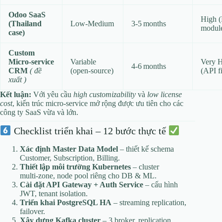
Odoo SaaS
High (
(Thailand
Low‑Medium
3‑5 months
modul
case)
Custom
Micro‑service
Variable
Very 
4‑6 months
CRM
( đề
(open‑source)
(API fi
xuất )
Kết luận:
Với yêu cầu
high customizability
và
low license
cost
, kiến trúc micro‑service mở rộng được ưu tiên cho các
công ty SaaS vừa và lớn.
Checklist triển khai – 12 bước thực tế
Xác định Master Data Model
– thiết kế schema
Customer, Subscription, Billing.
Thiết lập môi trường Kubernetes
– cluster
multi‑zone, node pool riêng cho DB & ML.
Cài đặt API Gateway + Auth Service
– cấu hình
JWT, tenant isolation.
Triển khai PostgreSQL HA
– streaming replication,
failover.
Xây dựng Kafka cluster
– 3 broker, replication