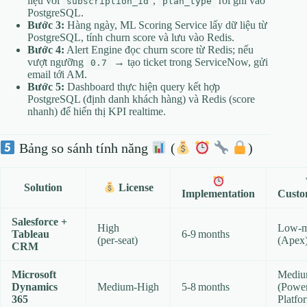
liệu với
,
rồi ghi vào
subscription_id
plan_type
PostgreSQL.
Bước 3:
Hàng ngày, ML Scoring Service lấy dữ liệu từ
PostgreSQL, tính churn score và lưu vào Redis.
Bước 4:
Alert Engine đọc churn score từ Redis; nếu
vượt ngưỡng
→ tạo ticket trong ServiceNow, gửi
0.7
email tới AM.
Bước 5:
Dashboard thực hiện query kết hợp
PostgreSQL (định danh khách hàng) và Redis (score
nhanh) để hiển thị KPI realtime.
Bảng so sánh tính năng
(
)
Solution
License
Implementation
Custo
Salesforce +
High
Low‑m
Tableau
6‑9 months
(per‑seat)
(Apex
CRM
Microsoft
Medi
Dynamics
Medium‑High
5‑8 months
(Powe
365
Platfo