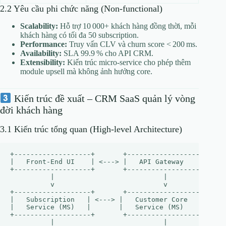
2.2 Yêu cầu phi chức năng (Non‑functional)
Scalability:
Hỗ trợ 10 000+ khách hàng đồng thời, mỗi
khách hàng có tối đa 50 subscription.
Performance:
Truy vấn CLV và churn score < 200 ms.
Availability:
SLA 99.9 % cho API CRM.
Extensibility:
Kiến trúc micro‑service cho phép thêm
module upsell mà không ảnh hưởng core.
Kiến trúc đề xuất – CRM SaaS quản lý vòng
đời khách hàng
3.1 Kiến trúc tổng quan (High‑level Architecture)
+-------------------+       +-------------------+     
|   Front‑End UI    | <---> |   API Gateway     | <---
+-------------------+       +-------------------+     
          |                           |               
          v                           v               
+-------------------+       +-------------------+     
|   Subscription   | <---> |   Customer Core   | <--->
|   Service (MS)   |       |   Service (MS)    |      
+-------------------+       +-------------------+     
          |                           |               