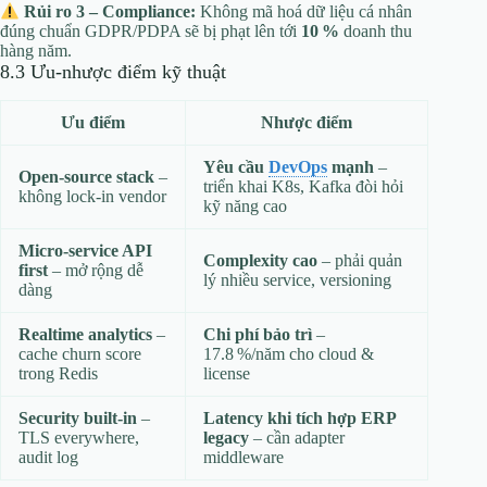
Rủi ro 3 – Compliance:
Không mã hoá dữ liệu cá nhân
đúng chuẩn GDPR/PDPA sẽ bị phạt lên tới
10 %
doanh thu
hàng năm.
8.3 Ưu‑nhược điểm kỹ thuật
Ưu điểm
Nhược điểm
Yêu cầu
DevOps
mạnh
–
Open‑source stack
–
triển khai K8s, Kafka đòi hỏi
không lock‑in vendor
kỹ năng cao
Micro‑service API
Complexity cao
– phải quản
first
– mở rộng dễ
lý nhiều service, versioning
dàng
Realtime analytics
–
Chi phí bảo trì
–
cache churn score
17.8 %/năm cho cloud &
trong Redis
license
Security built‑in
–
Latency khi tích hợp ERP
TLS everywhere,
legacy
– cần adapter
audit log
middleware