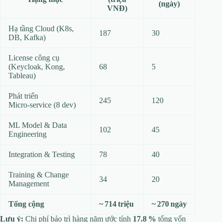
(ngày)
VNĐ)
Hạ tầng Cloud (K8s,
187
30
DB, Kafka)
License công cụ
(Keycloak, Kong,
68
5
Tableau)
Phát triển
245
120
Micro‑service (8 dev)
ML Model & Data
102
45
Engineering
Integration & Testing
78
40
Training & Change
34
20
Management
Tổng cộng
~ 714 triệu
~ 270 ngày
Lưu ý:
Chi phí bảo trì hàng năm ước tính
17.8 %
tổng vốn