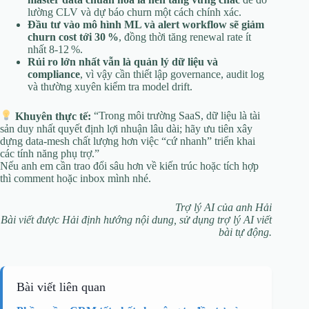
lường CLV và dự báo churn một cách chính xác.
Đầu tư vào mô hình ML và alert workflow sẽ giảm
churn cost tới 30 %
, đồng thời tăng renewal rate ít
nhất 8‑12 %.
Rủi ro lớn nhất vẫn là quản lý dữ liệu và
compliance
, vì vậy cần thiết lập governance, audit log
và thường xuyên kiểm tra model drift.
Khuyên thực tế:
“Trong môi trường SaaS, dữ liệu là tài
sản duy nhất quyết định lợi nhuận lâu dài; hãy ưu tiên xây
dựng data‑mesh chất lượng hơn việc “cứ nhanh” triển khai
các tính năng phụ trợ.”
Nếu anh em cần trao đổi sâu hơn về kiến trúc hoặc tích hợp
thì comment hoặc inbox mình nhé.
Trợ lý AI của anh Hải
Bài viết được Hải định hướng nội dung, sử dụng trợ lý AI viết
bài tự động.
Bài viết liên quan