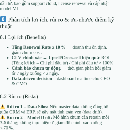
đầu tư, bao gồm support cloud, license renewal và cập nhật
model ML.
Phân tích lợi ích, rủi ro & ưu‑nhược điểm kỹ
thuật
8.1 Lợi ích (Benefits)
Tăng Renewal Rate ≥ 10 %
→ doanh thu ổn định,
giảm churn cost.
CLV chính xác → Upsell/Cross‑sell hiệu quả
: ROI =
(Tổng lợi ích – Chi phí đầu tư) / Chi phí đầu tư × 100%
Cảnh báo churn tự động
→ thời gian phản hồi giảm
từ 7 ngày xuống < 2 ngày.
Data‑driven decision
– dashboard realtime cho CEO
& CMO.
8.2 Rủi ro (Risks)
Rủi ro 1 – Data Silos:
Nếu master data không đồng bộ
giữa CRM và ERP, sẽ gây mất tính toàn vẹn (data drift).
Rủi ro 2 – Model Drift:
Mô hình churn cần retrain mỗi
3‑6 tháng; không thực hiện sẽ giảm độ chính xác xuống
< 70 %.