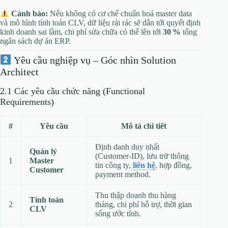
Cảnh báo:
Nếu không có cơ chế chuẩn hoá master data
và mô hình tính toán CLV, dữ liệu rải rác sẽ dẫn tới quyết định
kinh doanh sai lầm, chi phí sửa chữa có thể lên tới
30 %
tổng
ngân sách dự án ERP.
Yêu cầu nghiệp vụ – Góc nhìn Solution
Architect
2.1 Các yêu cầu chức năng (Functional
Requirements)
#
Yêu cầu
Mô tả chi tiết
Định danh duy nhất
Quản lý
(Customer‑ID), lưu trữ thông
1
Master
tin công ty,
liên hệ
, hợp đồng,
Customer
payment method.
Thu thập doanh thu hàng
Tính toán
2
tháng, chi phí hỗ trợ, thời gian
CLV
sống ước tính.