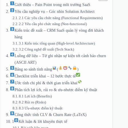
Giới thiệu – Pain Point trong môi trường SaaS
Yêu cầu nghiệp vụ – Góc nhìn Solution Architect
2.1 Các yêu cầu chức năng (Functional Requirements)
2.2 Yêu cầu phi chức năng (Non‑functional)
Kiến trúc đề xuất – CRM SaaS quản lý vòng đời khách
hàng
3.1 Kiến trúc tổng quan (High‑level Architecture)
3.2 Công nghệ đề xuất (Tech Stack)
Luồng dữ liệu – Từ ghi nhận sự kiện tới cảnh báo churn
(ASCII ART)
Bảng so sánh tính năng
(
)
Checklist triển khai – 12 bước thực tế
Ước tính chi phí & thời gian triển khai
Phân tích lợi ích, rủi ro & ưu‑nhược điểm kỹ thuật
8.1 Lợi ích (Benefits)
8.2 Rủi ro (Risks)
8.3 Ưu‑nhược điểm kỹ thuật
Công thức tính CLV & Churn Rate (LaTeX)
1
Kết luận & lời khuyên thực tế
Bài viết liên quan