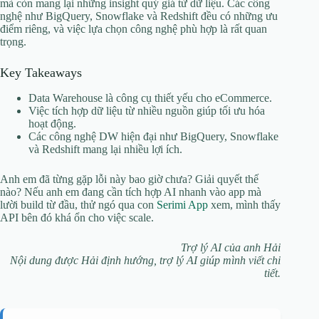
mà còn mang lại những insight quý giá từ dữ liệu. Các công
nghệ như BigQuery, Snowflake và Redshift đều có những ưu
điểm riêng, và việc lựa chọn công nghệ phù hợp là rất quan
trọng.
Key Takeaways
Data Warehouse là công cụ thiết yếu cho eCommerce.
Việc tích hợp dữ liệu từ nhiều nguồn giúp tối ưu hóa
hoạt động.
Các công nghệ DW hiện đại như BigQuery, Snowflake
và Redshift mang lại nhiều lợi ích.
Anh em đã từng gặp lỗi này bao giờ chưa? Giải quyết thế
nào? Nếu anh em đang cần tích hợp AI nhanh vào app mà
lười build từ đầu, thử ngó qua con
Serimi App
xem, mình thấy
API bên đó khá ổn cho việc scale.
Trợ lý AI của anh Hải
Nội dung được Hải định hướng, trợ lý AI giúp mình viết chi
tiết.