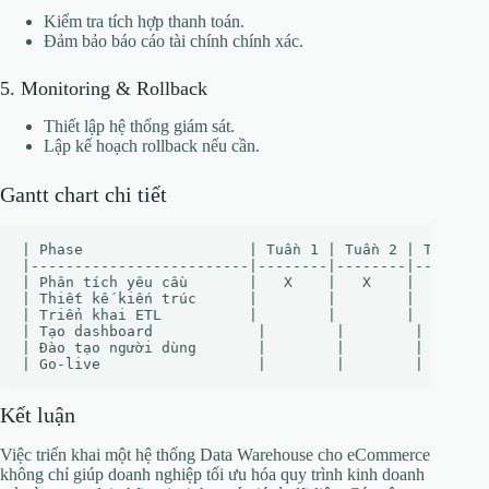
Kiểm tra tích hợp thanh toán.
Đảm bảo báo cáo tài chính chính xác.
5. Monitoring & Rollback
Thiết lập hệ thống giám sát.
Lập kế hoạch rollback nếu cần.
Gantt chart chi tiết
| Phase                   | Tuần 1 | Tuần 2 | Tuần 3 
|-------------------------|--------|--------|--------
| Phân tích yêu cầu       |   X    |   X    |        
| Thiết kế kiến trúc      |        |        |   X    
| Triển khai ETL          |        |        |        
| Tạo dashboard            |        |        |       
| Đào tạo người dùng       |        |        |       
Kết luận
Việc triển khai một hệ thống Data Warehouse cho eCommerce
không chỉ giúp doanh nghiệp tối ưu hóa quy trình kinh doanh