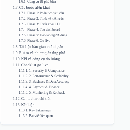
Công cụ BI phổ biến
Các bước triển khai
Phase 1: Phân tích yêu cầu
Phase 2: Thiết kế kiến trúc
Phase 3: Triển khai ETL
Phase 4: Tạo dashboard
Phase 5: Đào tạo người dùng
Phase 6: Go-live
Tài liệu bàn giao cuối dự án
Rủi ro và phương án ứng phó
KPI và công cụ đo lường
Checklist go-live
1. Security & Compliance
2. Performance & Scalability
3. Business & Data Accuracy
4. Payment & Finance
5. Monitoring & Rollback
Gantt chart chi tiết
Kết luận
Key Takeaways
Bài viết liên quan