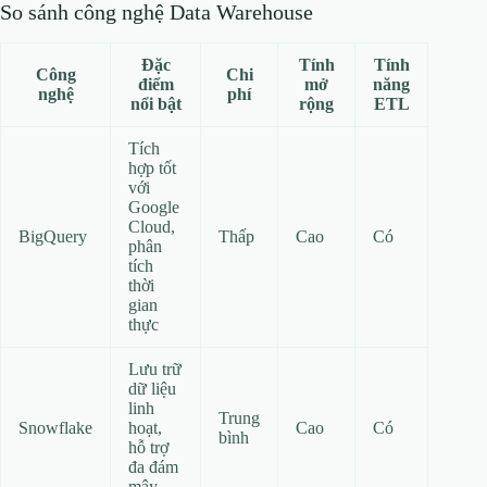
So sánh công nghệ Data Warehouse
Đặc
Tính
Tính
Công
Chi
điểm
mở
năng
nghệ
phí
nổi bật
rộng
ETL
Tích
hợp tốt
với
Google
Cloud,
BigQuery
Thấp
Cao
Có
phân
tích
thời
gian
thực
Lưu trữ
dữ liệu
linh
Trung
Snowflake
hoạt,
Cao
Có
bình
hỗ trợ
đa đám
mây