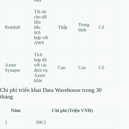
Tối ưu
cho dữ
liệu
Trung
Redshift
lớn,
Thấp
Có
bình
tích
hợp với
AWS
Tích
hợp tốt
Azure
với các
Cao
Cao
Có
Synapse
dịch vụ
Azure
khác
Chi phí triển khai Data Warehouse trong 30
tháng
Năm
Chi phí (Triệu VNĐ)
1
500.5