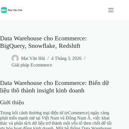
Chuyển
đến
phần
nội
dung
Data Warehouse cho Ecommerce:
BigQuery, Snowflake, Redshift
Mai Văn Hải
4 Tháng 3, 2026
Giải pháp Ecommerce
Data Warehouse cho Ecommerce: Biến dữ
liệu thô thành insight kinh doanh
Giới thiệu
Trong bối cảnh thương mại điện tử (eCommerce) ngày càng
phát triển mạnh mẽ tại Việt Nam và Đông Nam Á, việc khai
thác và phân tích dữ liệu trở thành một yếu tố then chốt để tối
ưu hóa hoạt động kinh doanh. Một hệ thống Data Warehouse