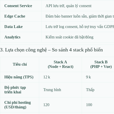
Consent Service
API lưu trữ, quản lý consent
Edge Cache
Đảm bảo banner luôn sẵn, giảm thời gian t
Data Lake
Lưu trữ log consent, hỗ trợ truy vấn GDP
Analytics
Kiểm soát cookie đã bật/đóng
3. Lựa chọn công nghệ – So sánh 4 stack phổ biến
Stack A
Stack B
Tiêu chí
(Node + React)
(PHP + Vue)
Hiệu năng (TPS)
12 k
9 k
Độ phức tạp
Trung bình
Thấp
triển khai
Chi phí hosting
120
100
(USD/tháng)