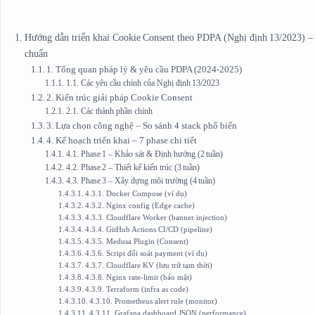
Hướng dẫn triển khai Cookie Consent theo PDPA (Nghị định 13/2023) – 
chuẩn
1. Tổng quan pháp lý & yêu cầu PDPA (2024‑2025)
1.1. Các yêu cầu chính của Nghị định 13/2023
2. Kiến trúc giải pháp Cookie Consent
2.1. Các thành phần chính
3. Lựa chọn công nghệ – So sánh 4 stack phổ biến
4. Kế hoạch triển khai – 7 phase chi tiết
4.1. Phase 1 – Khảo sát & Định hướng (2 tuần)
4.2. Phase 2 – Thiết kế kiến trúc (3 tuần)
4.3. Phase 3 – Xây dựng môi trường (4 tuần)
4.3.1. Docker Compose (ví dụ)
4.3.2. Nginx config (Edge cache)
4.3.3. Cloudflare Worker (banner injection)
4.3.4. GitHub Actions CI/CD (pipeline)
4.3.5. Medusa Plugin (Consent)
4.3.6. Script đối soát payment (ví dụ)
4.3.7. Cloudflare KV (lưu trữ tạm thời)
4.3.8. Nginx rate‑limit (bảo mật)
4.3.9. Terraform (infra as code)
4.3.10. Prometheus alert rule (monitor)
4.3.11. Grafana dashboard JSON (performance)