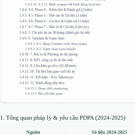
4.3.12. Bash wrapper để khởi động local dev
4.4. Phase 4 – Kiểm thử & Đánh giá (2 tuần)
4.5. Phase 5 – Đào tạo & Tài liệu (1 tuần)
4.6. Phase 6 – Go‑live & Giám sát (1 tuần)
4.7. Phase 7 – Bảo trì & Cải tiến (Liên tục)
5. Chi phí dự án 30 tháng (đánh giá chi tiết)
6. Timeline & Gantt chart
6.1. Bảng Timeline triển khai (tuần)
6.2. Gantt chart (text‑based)
7. Rủi ro & Phương án dự phòng
8. KPI, công cụ đo & tần suất
9. Checklist go‑live (42‑48 item)
10. Tài liệu bàn giao cuối dự án
11. Kết luận – Key Takeaways
12. Hành động tiếp theo
Đoạn chốt marketing
Bài viết liên quan
1. Tổng quan pháp lý & yêu cầu PDPA (2024‑2025)
Nguồn
Số liệu 2024‑2025