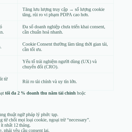
Tăng lưu lượng truy cập → số lượng cookie
tăng, rủi ro vi phạm PDPA cao hơn.
đó
Đa số doanh nghiệp chưa triển khai consent,
ân.
cần chuẩn hoá nhanh.
Cookie Consent thường làm tăng thời gian tải,
.
cần tối ưu.
Yếu tố trải nghiệm người dùng (UX) và
chuyển đổi (CRO).
át từ
Rủi ro tài chính và uy tín lớn.
hạt
tối đa 2 % doanh thu năm tài chính
hoặc
ng thuật ngữ pháp lý phức tạp.
từ chối mọi loại cookie, ngoại trừ “necessary”.
ít nhất 12 tháng.
, phải yêu cầu consent lại.