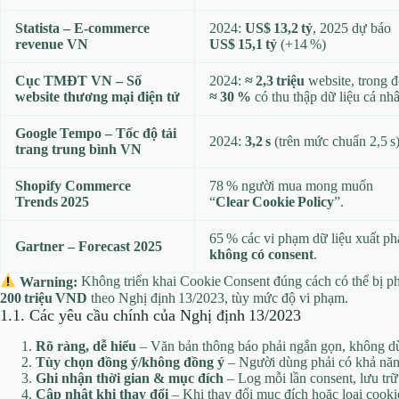
Statista – E‑commerce
2024:
US$ 13,2 tỷ
, 2025 dự báo
revenue VN
US$ 15,1 tỷ
(+14 %)
Cục TMĐT VN – Số
2024:
≈ 2,3 triệu
website, trong 
website thương mại điện tử
≈ 30 %
có thu thập dữ liệu cá nh
Google Tempo – Tốc độ tải
2024:
3,2 s
(trên mức chuẩn 2,5 s)
trang trung bình VN
Shopify Commerce
78 % người mua mong muốn
Trends 2025
“
Clear Cookie Policy
”.
65 % các vi phạm dữ liệu xuất ph
Gartner – Forecast 2025
không có consent
.
Warning:
Không triển khai Cookie Consent đúng cách có thể bị p
200 triệu VND
theo Nghị định 13/2023, tùy mức độ vi phạm.
1.1. Các yêu cầu chính của Nghị định 13/2023
Rõ ràng, dễ hiểu
– Văn bản thông báo phải ngắn gọn, không dù
Tùy chọn đồng ý/không đồng ý
– Người dùng phải có khả năng 
Ghi nhận thời gian & mục đích
– Log mỗi lần consent, lưu trữ 
Cập nhật khi thay đổi
– Khi thay đổi mục đích hoặc loại cookie