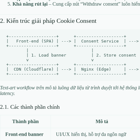
Khả năng rút lại
– Cung cấp nút “Withdraw consent” luôn hiển 
2. Kiến trúc giải pháp Cookie Consent
+-------------------+      +-------------------+      
|   Front‑end (SPA) | ---> |  Consent Service  | ---> 
+-------------------+      +-------------------+      
        |                         |                   
        | 1. Load banner          | 2. Store consent  
        v                         v                   
+-------------------+      +-------------------+      
|  CDN (Cloudflare) | ---> |  Nginx (Edge)     | ---> 
Text‑art workflow trên mô tả luồng dữ liệu từ trình duyệt tới hệ thốn
latency.
2.1. Các thành phần chính
Thành phần
Mô tả
Front‑end banner
UI/UX hiển thị, hỗ trợ đa ngôn ngữ