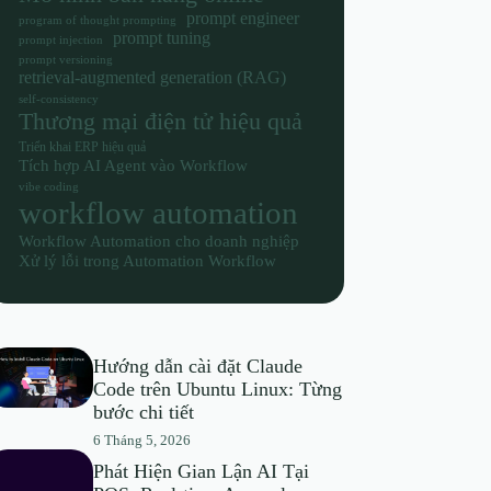
prompt engineer
program of thought prompting
prompt tuning
prompt injection
prompt versioning
retrieval-augmented generation (RAG)
self-consistency
Thương mại điện tử hiệu quả
Triển khai ERP hiệu quả
Tích hợp AI Agent vào Workflow
vibe coding
workflow automation
Workflow Automation cho doanh nghiệp
Xử lý lỗi trong Automation Workflow
Hướng dẫn cài đặt Claude
Code trên Ubuntu Linux: Từng
bước chi tiết
6 Tháng 5, 2026
Phát Hiện Gian Lận AI Tại