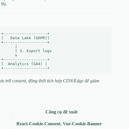
thị.
+-------------------+

|   Data Lake (GDPR)|

+-------------------+

      |

      | 3. Export logs

      v

+-------------------+

|  Analytics (GA4) |

g lưu trữ consent, đồng thời tích hợp CDN/Edge để giảm
Công cụ đề xuất
React‑Cookie‑Consent
,
Vue‑Cookie‑Banner