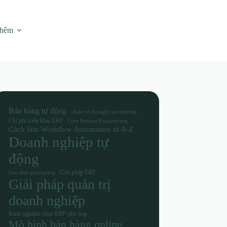
thêm
Bán hàng tự động
chain of thought prompting
Chi phí triển khai ERP
Core Prompt Engineering
Cách làm Workflow Automation từ A-Z
Doanh nghiệp tự
động
Giải pháp ERP
few-shot prompting
Giải pháp quản trị
doanh nghiệp
Kinh nghiệm chọn ERP phù hợp
Mô hình bán hàng online