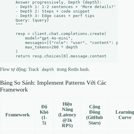
    Answer progressively. Depth {depth}:

    - Depth 1: 1-2 sentences + 'More details?' 

    - Depth 2: Steps + code snippet

    - Depth 3: Edge cases + perf tips

    Query: {query}

    """

    resp = client.chat.completions.create(

        model="gpt-4o-mini",

        messages=[{"role": "user", "content": prompt}]
        max_tokens=200 * depth

    )

Flow tự động: Track
trong Redis hash.
depth
Bảng So Sánh: Implement Patterns Với Các
Framework
Hiệu
Độ
Cộng
Năng
Khó
Đồng
Learnin
Framework
(Latency
(1-
(GitHub
Curve
@1k
5)
Stars)
RPS)