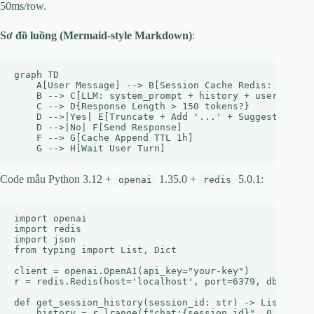
50ms/row.
Sơ đồ luồng (Mermaid-style Markdown)
:
graph TD

    A[User Message] --> B[Session Cache Redis: Get His
    B --> C[LLM: system_prompt + history + user_msg]

    C --> D{Response Length > 150 tokens?}

    D -->|Yes| E[Truncate + Add '...' + Suggest Next]

    D -->|No| F[Send Response]

    F --> G[Cache Append TTL 1h]

Code mẫu Python 3.12 +
1.35.0 +
5.0.1:
openai
redis
import openai

import redis

import json

from typing import List, Dict

client = openai.OpenAI(api_key="your-key")

r = redis.Redis(host='localhost', port=6379, db=0, dec
def get_session_history(session_id: str) -> List[Dict]
    history = r.lrange(f"chat:{session_id}", 0, 9)  # 