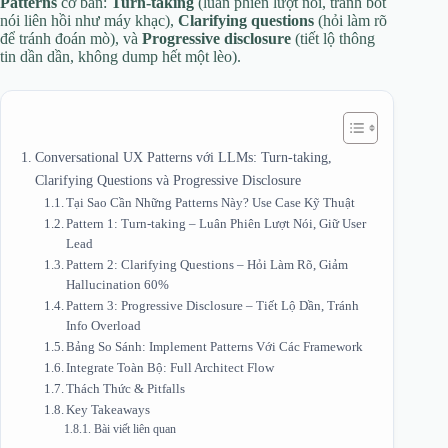
Patterns
cơ bản:
Turn-taking
(luân phiên lượt nói, tránh bot
nói liên hồi như máy khạc),
Clarifying questions
(hỏi làm rõ
để tránh đoán mò), và
Progressive disclosure
(tiết lộ thông
tin dần dần, không dump hết một lèo).
Conversational UX Patterns với LLMs: Turn-taking,
Clarifying Questions và Progressive Disclosure
Tại Sao Cần Những Patterns Này? Use Case Kỹ Thuật
Pattern 1: Turn-taking – Luân Phiên Lượt Nói, Giữ User
Lead
Pattern 2: Clarifying Questions – Hỏi Làm Rõ, Giảm
Hallucination 60%
Pattern 3: Progressive Disclosure – Tiết Lộ Dần, Tránh
Info Overload
Bảng So Sánh: Implement Patterns Với Các Framework
Integrate Toàn Bộ: Full Architect Flow
Thách Thức & Pitfalls
Key Takeaways
Bài viết liên quan