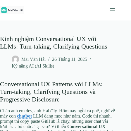
Chuyển
đến
phần
nội
dung
Kinh nghiệm Conversational UX với
LLMs: Turn-taking, Clarifying Questions
Mai Văn Hải
26 Tháng 11, 2025
Kỹ năng AI (AI Skills)
Conversational UX Patterns với LLMs:
Turn-taking, Clarifying Questions và
Progressive Disclosure
Chào anh em dev, anh Hải đây. Hôm nay ngồi cà phê, nghĩ về
mấy con
chatbot
LLM đang mọc như nấm. Code thì nhanh,
prompt thì copy-paste GitHub là chạy, nhưng user chat vài
lượt là… bỏ cuộc. Tại sao? Vì thiếu
Conversational UX