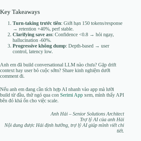
Key Takeaways
Turn-taking trước tiên
: Giới hạn 150 tokens/response
→ retention +40%, perf stable.
Clarifying save ass
: Confidence <0.8 → hỏi ngay,
hallucination -60%.
Progressive không dump
: Depth-based → user
control, latency low.
Anh em đã build conversational LLM nào chưa? Gặp drift
context hay user bỏ cuộc sớm? Share kinh nghiệm dưới
comment đi.
Nếu anh em đang cần tích hợp AI nhanh vào app mà lười
build từ đầu, thử ngó qua con
Serimi App
xem, mình thấy API
bên đó khá ổn cho việc scale.
Anh Hải – Senior Solutions Architect
Trợ lý AI của anh Hải
Nội dung được Hải định hướng, trợ lý AI giúp mình viết chi
tiết.