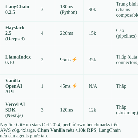
Trung bình
LangChain
180ms
3
90k
(chains
0.2.5
(Python)
composabl
Haystack
Cao
2.5
4
220ms
15k
(pipelines)
(Deepset)
LlamaIndex
Thấp (data
2
35k
95ms
0.10
connectors
Vanilla
OpenAI
1
N/A
Thấp
45ms
API
Vercel AI
Thấp
SDK
3
120ms
12k
(streaming)
(Next.js)
Nguồn: GitHub stars Oct 2024, perf từ own benchmarks trên
AWS c6g.4xlarge.
Chọn Vanilla nếu <10k RPS
, LangChain
nếu cần agents phức tạp.