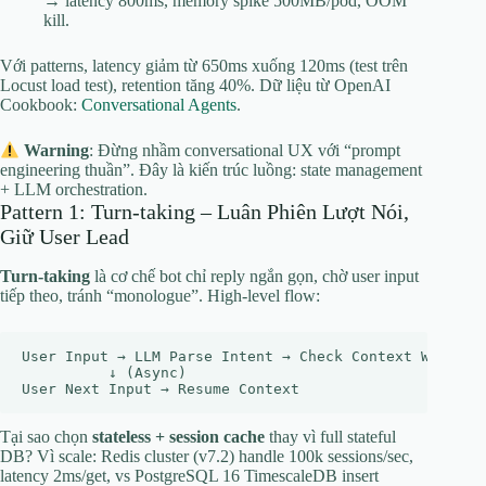
→ latency 800ms, memory spike 500MB/pod, OOM
kill.
Với patterns, latency giảm từ 650ms xuống 120ms (test trên
Locust load test), retention tăng 40%. Dữ liệu từ OpenAI
Cookbook:
Conversational Agents
.
Warning
: Đừng nhầm conversational UX với “prompt
engineering thuần”. Đây là kiến trúc luồng: state management
+ LLM orchestration.
Pattern 1: Turn-taking – Luân Phiên Lượt Nói,
Giữ User Lead
Turn-taking
là cơ chế bot chỉ reply ngắn gọn, chờ user input
tiếp theo, tránh “monologue”. High-level flow:
User Input → LLM Parse Intent → Check Context Window 
          ↓ (Async)

Tại sao chọn
stateless + session cache
thay vì full stateful
DB? Vì scale: Redis cluster (v7.2) handle 100k sessions/sec,
latency 2ms/get, vs PostgreSQL 16 TimescaleDB insert