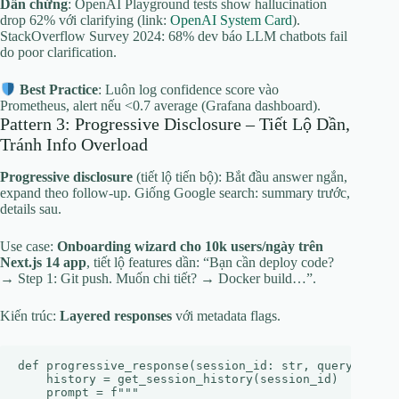
Dẫn chứng
: OpenAI Playground tests show hallucination
drop 62% với clarifying (link:
OpenAI System Card
).
StackOverflow Survey 2024: 68% dev báo LLM chatbots fail
do poor clarification.
Best Practice
: Luôn log confidence score vào
Prometheus, alert nếu <0.7 average (Grafana dashboard).
Pattern 3: Progressive Disclosure – Tiết Lộ Dần,
Tránh Info Overload
Progressive disclosure
(tiết lộ tiến bộ): Bắt đầu answer ngắn,
expand theo follow-up. Giống Google search: summary trước,
details sau.
Use case:
Onboarding wizard cho 10k users/ngày trên
Next.js 14 app
, tiết lộ features dần: “Bạn cần deploy code?
→ Step 1: Git push. Muốn chi tiết? → Docker build…”.
Kiến trúc:
Layered responses
với metadata flags.
def progressive_response(session_id: str, query: str, 
    history = get_session_history(session_id)

    prompt = f"""
