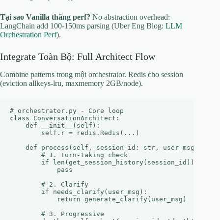
Tại sao Vanilla thắng perf?
No abstraction overhead:
LangChain add 100-150ms parsing (Uber Eng Blog:
LLM
Orchestration Perf
).
Integrate Toàn Bộ: Full Architect Flow
Combine patterns trong một orchestrator. Redis cho session
(eviction allkeys-lru, maxmemory 2GB/node).
# orchestrator.py - Core loop

class ConversationArchitect:

    def __init__(self):

        self.r = redis.Redis(...)

    def process(self, session_id: str, user_msg: str) 
        # 1. Turn-taking check

        if len(get_session_history(session_id)) % 2 ==
            pass

        # 2. Clarify

        if needs_clarify(user_msg):

            return generate_clarify(user_msg)

        # 3. Progressive
