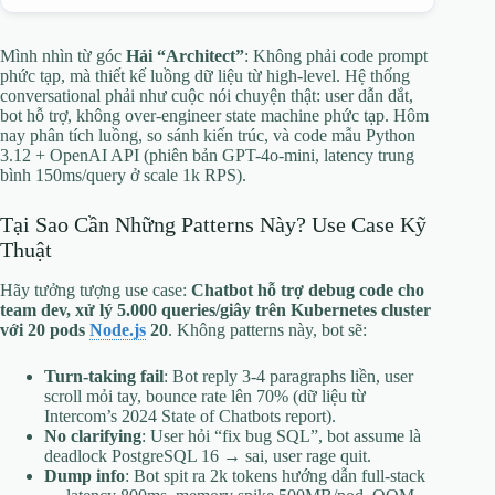
Mình nhìn từ góc
Hải “Architect”
: Không phải code prompt
phức tạp, mà thiết kế luồng dữ liệu từ high-level. Hệ thống
conversational phải như cuộc nói chuyện thật: user dẫn dắt,
bot hỗ trợ, không over-engineer state machine phức tạp. Hôm
nay phân tích luồng, so sánh kiến trúc, và code mẫu Python
3.12 + OpenAI API (phiên bản GPT-4o-mini, latency trung
bình 150ms/query ở scale 1k RPS).
Tại Sao Cần Những Patterns Này? Use Case Kỹ
Thuật
Hãy tưởng tượng use case:
Chatbot hỗ trợ debug code cho
team dev, xử lý 5.000 queries/giây trên Kubernetes cluster
với 20 pods
Node.js
20
. Không patterns này, bot sẽ:
Turn-taking fail
: Bot reply 3-4 paragraphs liền, user
scroll mỏi tay, bounce rate lên 70% (dữ liệu từ
Intercom’s 2024 State of Chatbots report).
No clarifying
: User hỏi “fix bug SQL”, bot assume là
deadlock PostgreSQL 16 → sai, user rage quit.
Dump info
: Bot spit ra 2k tokens hướng dẫn full-stack