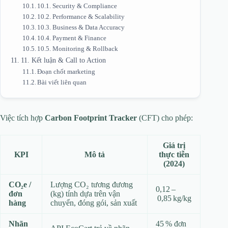
10.1. Security & Compliance
10.2. Performance & Scalability
10.3. Business & Data Accuracy
10.4. Payment & Finance
10.5. Monitoring & Rollback
11. Kết luận & Call to Action
Đoạn chốt marketing
Bài viết liên quan
Việc tích hợp
Carbon Footprint Tracker
(CFT) cho phép:
Giá trị
KPI
Mô tả
thực tiễn
(2024)
CO₂e /
Lượng CO₂ tương đương
0,12 –
đơn
(kg) tính dựa trên vận
0,85 kg/kg
hàng
chuyển, đóng gói, sản xuất
Nhãn
45 % đơn