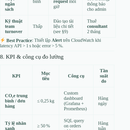
bình
request
mỗi
ngân
thông báo
giờ
sách
cho admin
Kỹ thuật
Đào tạo tài
Thuê
team
Thấp
liệu chi tiết
consultant
turnover
(see §9)
2 tháng
Best Practice
: Thiết lập
Alert
trên CloudWatch khi
latency API > 1 s hoặc error > 5 %.
8. KPI & công cụ đo lường
Tần
Mục
KPI
Công cụ
suất
tiêu
đo
Custom
CO₂e trung
dashboard
Hàng
bình / đơn
≤ 0,25 kg
(Grafana +
ngày
hàng
Prometheus)
SQL query
Tỷ lệ nhãn
Hàng
≥ 50 %
on orders
xanh
tuần