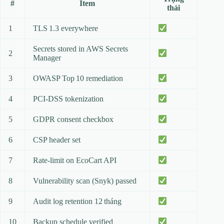
#
Item
thái
1
TLS 1.3 everywhere
Secrets stored in AWS Secrets
2
Manager
3
OWASP Top 10 remediation
4
PCI‑DSS tokenization
5
GDPR consent checkbox
6
CSP header set
7
Rate‑limit on EcoCart API
8
Vulnerability scan (Snyk) passed
9
Audit log retention 12 tháng
10
Backup schedule verified