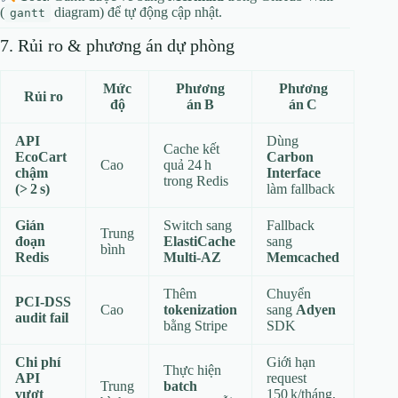
(
diagram) để tự động cập nhật.
gantt
7. Rủi ro & phương án dự phòng
Mức
Phương
Phương
Rủi ro
độ
án B
án C
API
Dùng
Cache kết
EcoCart
Carbon
Cao
quả 24 h
chậm
Interface
trong Redis
(> 2 s)
làm fallback
Gián
Switch sang
Fallback
Trung
đoạn
ElastiCache
sang
bình
Redis
Multi‑AZ
Memcached
Thêm
Chuyển
PCI‑DSS
Cao
tokenization
sang
Adyen
audit fail
bằng Stripe
SDK
Chi phí
Giới hạn
Thực hiện
API
request
Trung
batch
vượt
150 k/tháng,