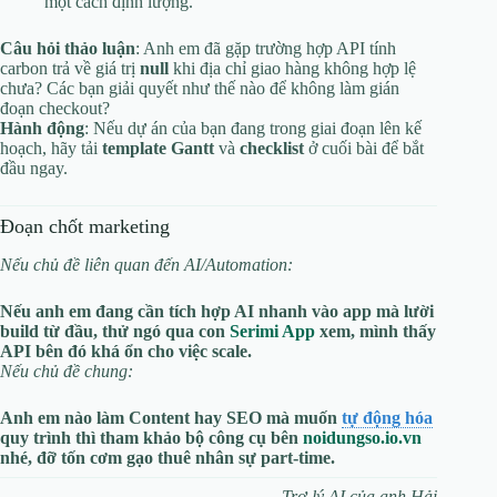
một cách định lượng.
Câu hỏi thảo luận
: Anh em đã gặp trường hợp API tính
carbon trả về giá trị
null
khi địa chỉ giao hàng không hợp lệ
chưa? Các bạn giải quyết như thế nào để không làm gián
đoạn checkout?
Hành động
: Nếu dự án của bạn đang trong giai đoạn lên kế
hoạch, hãy tải
template Gantt
và
checklist
ở cuối bài để bắt
đầu ngay.
Đoạn chốt marketing
Nếu chủ đề liên quan đến AI/Automation:
Nếu anh em đang cần tích hợp AI nhanh vào app mà lười
build từ đầu, thử ngó qua con
Serimi App
xem, mình thấy
API bên đó khá ổn cho việc scale.
Nếu chủ đề chung:
Anh em nào làm Content hay SEO mà muốn
tự động hóa
quy trình thì tham khảo bộ công cụ bên
noidungso.io.vn
nhé, đỡ tốn cơm gạo thuê nhân sự part‑time.
Trợ lý AI của anh Hải