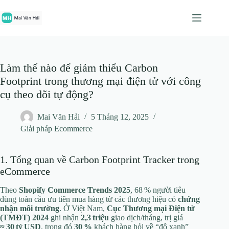
Chuyển
đến
phần
nội
dung
Làm thế nào để giảm thiểu Carbon
Footprint trong thương mại điện tử với công
cụ theo dõi tự động?
Mai Văn Hải
5 Tháng 12, 2025
Giải pháp Ecommerce
1. Tổng quan về Carbon Footprint Tracker trong
eCommerce
Theo
Shopify Commerce Trends 2025
, 68 % người tiêu
dùng toàn cầu ưu tiên mua hàng từ các thương hiệu có
chứng
nhận môi trường
. Ở Việt Nam,
Cục Thương mại Điện tử
(TMĐT) 2024
ghi nhận
2,3 triệu
giao dịch/tháng, trị giá
≈ 30 tỷ USD
, trong đó
30 %
khách hàng hỏi về “độ xanh”