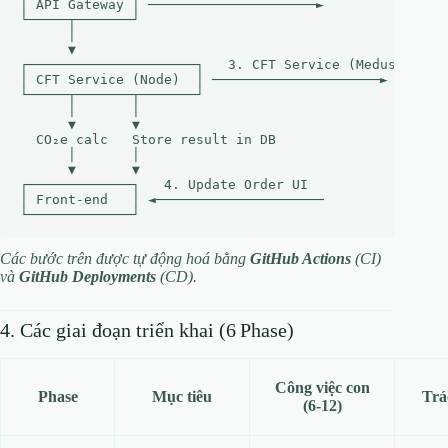
│ API Gateway │ ─────────────────────►

└─────┬───────┘

      │

      ▼

┌─────────────────────┐   3. CFT Service (Medusa plugi
│ CFT Service (Node)  │ ─────────────────────►

└─────┬───────┬───────┘

      │       │

      ▼       ▼

  CO₂e calc   Store result in DB

      │       │

      ▼       ▼

┌─────────────┐   4. Update Order UI

│ Front‑end   │ ◄─────────────────────

Các bước trên được tự động hoá bằng
GitHub Actions
(CI)
và
GitHub Deployments
(CD).
4. Các giai đoạn triển khai (6 Phase)
Công việc con
Phase
Mục tiêu
Trá
(6‑12)