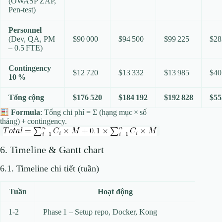
(OWASP ZAP,
Pen‑test)
Personnel
(Dev, QA, PM
$90 000
$94 500
$99 225
$28
– 0.5 FTE)
Contingency
$12 720
$13 332
$13 985
$40
10 %
Tổng cộng
$176 520
$184 192
$192 828
$55
Formula
: Tổng chi phí = Σ (hạng mục × số
tháng) + contingency.
6. Timeline & Gantt chart
6.1. Timeline chi tiết (tuần)
Tuần
Hoạt động
1‑2
Phase 1 – Setup repo, Docker, Kong