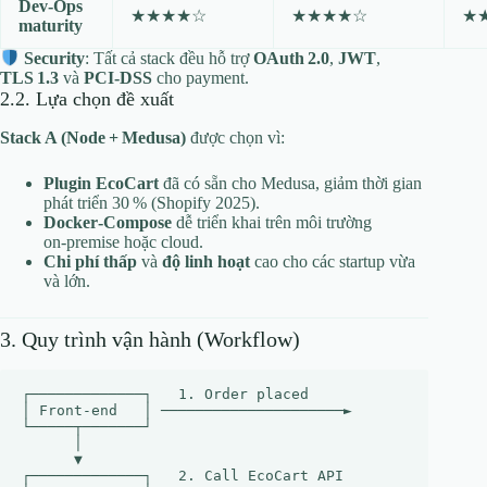
Dev‑Ops
★★★★☆
★★★★☆
★
maturity
Security
: Tất cả stack đều hỗ trợ
OAuth 2.0
,
JWT
,
TLS 1.3
và
PCI‑DSS
cho payment.
2.2. Lựa chọn đề xuất
Stack A (Node + Medusa)
được chọn vì:
Plugin EcoCart
đã có sẵn cho Medusa, giảm thời gian
phát triển 30 % (Shopify 2025).
Docker‑Compose
dễ triển khai trên môi trường
on‑premise hoặc cloud.
Chi phí thấp
và
độ linh hoạt
cao cho các startup vừa
và lớn.
3. Quy trình vận hành (Workflow)
┌─────────────┐   1. Order placed

│ Front‑end   │ ─────────────────────►

└─────┬───────┘

      │

      ▼

┌─────────────┐   2. Call EcoCart API
