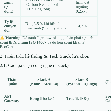
API EcoCart trả về nhãn
xanh
hàng đạt
“Carbon Neutral” khi
tự
ngưỡng
CO₂e ≤ ngưỡng
động
0,25 kg
Tỷ lệ
Tăng 3‑5 % khi hiển thị
chuyển
+4,2 %
nhãn xanh (Shopify 2025)
đổi
Warning
: Để tránh “green‑washing”, nhãn phải dựa trên
công thức chuẩn ISO 14067
và dữ liệu
công khai
từ
EcoCart.
2. Kiến trúc hệ thống & Tech Stack lựa chọn
2.1. Các lựa chọn công nghệ (4 stack)
Thành
Stack A
Stack B
(Ja
phần
(Node + Medusa)
(Python + Django)
API
Spr
Kong
(Docker)
Traefik
(K8s)
Gateway
Ga
CFT
Medusa plugin
Django app
Spr