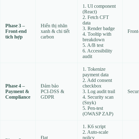
1. UI component
(React)
2. Fetch CFT
data
Phase 3 –
Hiển thị nhãn
3. Render badge
Front‑end
xanh & chi tiết
Front
4. Tooltip with
tích hợp
carbon
breakdown
5. A/B test
6. Accessibility
audit
1. Tokenize
payment data
2. Add consent
Phase 4 –
Đảm bảo
checkbox
Payment &
PCI‑DSS &
3. Log audit trail
Secur
Compliance
GDPR
4. Security scan
(Snyk)
5. Pen‑test
(OWASP ZAP)
1. K6 script
2. Auto‑scale
Đạt
policy