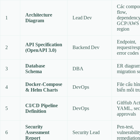
Các compon
flow,
Architecture
1
Lead Dev
dependency
Diagram
GCP/AWS
region
Endpoint,
API Specification
2
Backend Dev
request/res
(OpenAPI 3.0)
error codes
Database
ER diagram
3
DBA
Schema
migration sc
Docker‑Compose
File cấu hìn
4
DevOps
& Helm Charts
biến môi t
GitHub Act
CI/CD Pipeline
5
DevOps
YAML, secr
Definition
approvals
Security
Pen‑test,
6
Assessment
Security Lead
vulnerability
Report
remediation