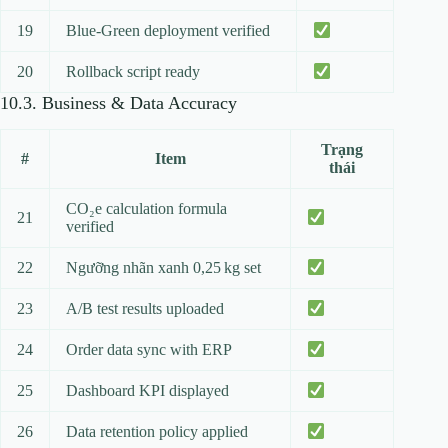
19
Blue‑Green deployment verified
20
Rollback script ready
10.3. Business & Data Accuracy
Trạng
#
Item
thái
CO₂e calculation formula
21
verified
22
Ngưỡng nhãn xanh 0,25 kg set
23
A/B test results uploaded
24
Order data sync with ERP
25
Dashboard KPI displayed
26
Data retention policy applied