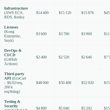
Infrastructure
(AWS ECS,
$14 400
$15 120
$15 876
$45
RDS, Redis)
Licenses
(Kong
$3 600
$3 780
$3 969
$11
Enterprise,
Snyk)
DevOps &
CI/CD
$2 400
$2 520
$2 646
$7 
(GitHub
Actions)
Third‑party
API
(EcoCart
– $0,02/req,
$48 000
$50 400
$52 920
$15
200 k
req/tháng)
Testing &
Security
$4 800
$5 040
$5 292
$15