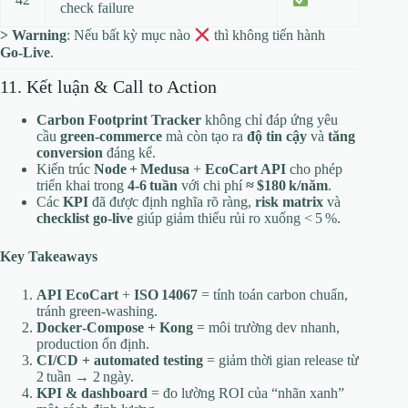
check failure
> Warning
: Nếu bất kỳ mục nào
thì không tiến hành
Go‑Live
.
11. Kết luận & Call to Action
Carbon Footprint Tracker
không chỉ đáp ứng yêu
cầu
green‑commerce
mà còn tạo ra
độ tin cậy
và
tăng
conversion
đáng kể.
Kiến trúc
Node + Medusa
+
EcoCart API
cho phép
triển khai trong
4‑6 tuần
với chi phí
≈ $180 k/năm
.
Các
KPI
đã được định nghĩa rõ ràng,
risk matrix
và
checklist go‑live
giúp giảm thiểu rủi ro xuống < 5 %.
Key Takeaways
API EcoCart
+
ISO 14067
= tính toán carbon chuẩn,
tránh green‑washing.
Docker‑Compose + Kong
= môi trường dev nhanh,
production ổn định.
CI/CD + automated testing
= giảm thời gian release từ
2 tuần → 2 ngày.
KPI & dashboard
= đo lường ROI của “nhãn xanh”