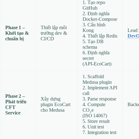
1. Tạo repo
GitHub
2. Định nghĩa
Docker‑Compose
3. Cấu hình
Phase 1 –
Thiết lập môi
Kong
Lead 
Khởi tạo &
trường dev &
4. Thiết lập Redis
DevO
chuẩn bị
CI/CD
5. Tạo DB
schema
6. Định nghĩa
secret
(API‑EcoCart)
1. Scaffold
Medusa plugin
2. Implement API
call
Phase 2 –
Xây dựng
3. Parse response
Phát triển
plugin EcoCart
4. Compute
Back
CFT
cho Medusa
CO₂e
Service
(ISO 14067)
5. Store result
6. Unit test
7. Integration test