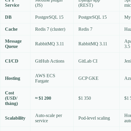
Service
(JS)
(REST)
mic
DB
PostgreSQL 15
PostgreSQL 15
My
Cache
Redis 7 (cluster)
Redis 7
Haz
Message
Apa
RabbitMQ 3.11
RabbitMQ 3.11
Queue
3.5
CI/CD
GitHub Actions
GitLab CI
Jen
AWS ECS
Hosting
GCP GKE
Az
Fargate
Cost
(USD/
≈ $1 200
$1 350
$1 
tháng)
Auto‑scale per
Hor
Scalability
Pod‑level scaling
service
aut