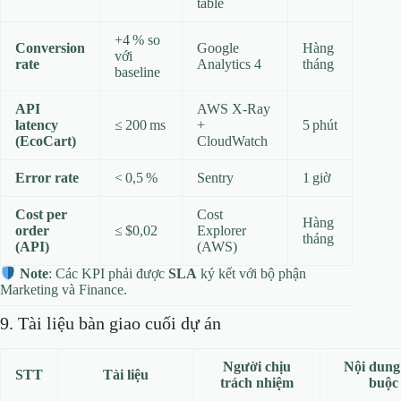
table
+4 % so
Conversion
Google
Hàng
với
rate
Analytics 4
tháng
baseline
API
AWS X‑Ray
latency
≤ 200 ms
+
5 phút
(EcoCart)
CloudWatch
Error rate
< 0,5 %
Sentry
1 giờ
Cost per
Cost
Hàng
order
≤ $0,02
Explorer
tháng
(API)
(AWS)
Note
: Các KPI phải được
SLA
ký kết với bộ phận
Marketing và Finance.
9. Tài liệu bàn giao cuối dự án
Người chịu
Nội dung
STT
Tài liệu
trách nhiệm
buộc