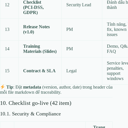
Checklist
Đánh dấu 
12
Security Lead
(PCI‑DSS,
thành
GDPR)
Tính năng,
Release Notes
13
PM
fix, known
(v1.0)
issues
Training
Demo, Q&
14
PM
Materials (Slides)
FAQ
Service leve
penalties,
15
Contract & SLA
Legal
support
windows
Tip
: Đặt
metadata
(version, author, date) trong header của
mỗi file markdown để traceability.
10. Checklist go‑live (42 item)
10.1. Security & Compliance
Trạng