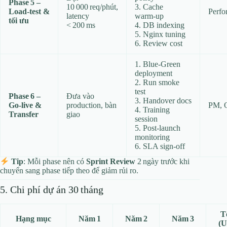
Phase 5 –
10 000 req/phút,
3. Cache
Load‑test &
Perfo
latency
warm‑up
tối ưu
< 200 ms
4. DB indexing
5. Nginx tuning
6. Review cost
1. Blue‑Green
deployment
2. Run smoke
test
Phase 6 –
Đưa vào
3. Handover docs
Go‑live &
production, bàn
PM, 
4. Training
Transfer
giao
session
5. Post‑launch
monitoring
6. SLA sign‑off
Tip
: Mỗi phase nên có
Sprint Review
2 ngày trước khi
chuyển sang phase tiếp theo để giảm rủi ro.
5. Chi phí dự án 30 tháng
T
Hạng mục
Năm 1
Năm 2
Năm 3
(