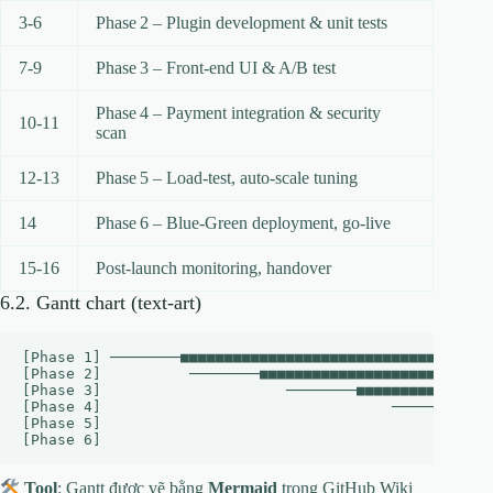
3‑6
Phase 2 – Plugin development & unit tests
7‑9
Phase 3 – Front‑end UI & A/B test
Phase 4 – Payment integration & security
10‑11
scan
12‑13
Phase 5 – Load‑test, auto‑scale tuning
14
Phase 6 – Blue‑Green deployment, go‑live
15‑16
Post‑launch monitoring, handover
6.2. Gantt chart (text‑art)
[Phase 1] ────────■■■■■■■■■■■■■■■■■■■■■■■■■■■■■■■■■■■■
[Phase 2]          ────────■■■■■■■■■■■■■■■■■■■■■■■■■■■
[Phase 3]                     ────────■■■■■■■■■■■■■■■■
[Phase 4]                                 ────────■■■■
[Phase 5]                                         ────
Tool
: Gantt được vẽ bằng
Mermaid
trong GitHub Wiki