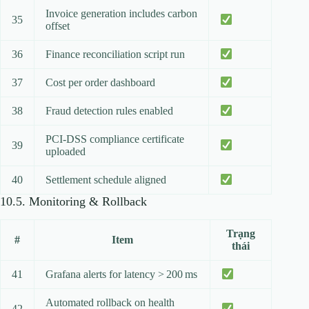
Invoice generation includes carbon
35
offset
36
Finance reconciliation script run
37
Cost per order dashboard
38
Fraud detection rules enabled
PCI‑DSS compliance certificate
39
uploaded
40
Settlement schedule aligned
10.5. Monitoring & Rollback
Trạng
#
Item
thái
41
Grafana alerts for latency > 200 ms
Automated rollback on health
42