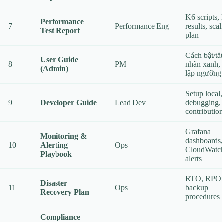
K6 scripts,
Performance
7
Performance Eng
results, sca
Test Report
plan
Cách bật/tắ
User Guide
8
PM
nhãn xanh, 
(Admin)
lập ngưỡng
Setup local,
9
Developer Guide
Lead Dev
debugging,
contributio
Grafana
Monitoring &
dashboards
10
Alerting
Ops
CloudWatc
Playbook
alerts
RTO, RPO
Disaster
11
Ops
backup
Recovery Plan
procedures
Compliance