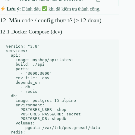
Lưu ý:
Đánh dấu
khi đã kiểm tra thành công.
12. Mẫu code / config thực tế (≥ 12 đoạn)
12.1 Docker Compose (dev)
version: "3.8"

services:

  api:

    image: myshop/api:latest

    build: ./api

    ports:

      - "3000:3000"

    env_file: .env

    depends_on:

      - db

      - redis

  db:

    image: postgres:15-alpine

    environment:

      POSTGRES_USER: shop

      POSTGRES_PASSWORD: secret

      POSTGRES_DB: shopdb

    volumes:

      - pgdata:/var/lib/postgresql/data

  redis:
