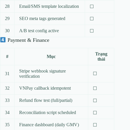
28
Email/SMS template localization
☐
29
SEO meta tags generated
☐
30
A/B test config active
☐
Payment & Finance
Trạng
#
Mục
thái
Stripe webhook signature
31
☐
verification
32
VNPay callback idempotent
☐
33
Refund flow test (full/partial)
☐
34
Reconciliation script scheduled
☐
35
Finance dashboard (daily GMV)
☐