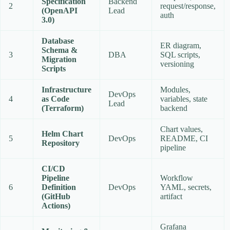
Specification
Backend
2
request/response,
(OpenAPI
Lead
auth
3.0)
Database
ER diagram,
Schema &
3
DBA
SQL scripts,
Migration
versioning
Scripts
Infrastructure
Modules,
DevOps
4
as Code
variables, state
Lead
(Terraform)
backend
Chart values,
Helm Chart
5
DevOps
README, CI
Repository
pipeline
CI/CD
Pipeline
Workflow
6
Definition
DevOps
YAML, secrets,
(GitHub
artifact
Actions)
Grafana