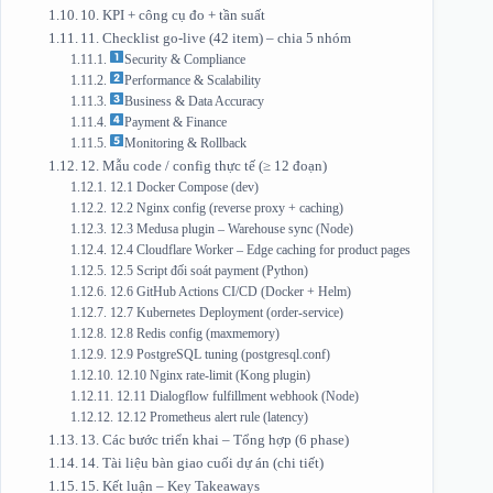
10. KPI + công cụ đo + tần suất
11. Checklist go‑live (42 item) – chia 5 nhóm
Security & Compliance
Performance & Scalability
Business & Data Accuracy
Payment & Finance
Monitoring & Rollback
12. Mẫu code / config thực tế (≥ 12 đoạn)
12.1 Docker Compose (dev)
12.2 Nginx config (reverse proxy + caching)
12.3 Medusa plugin – Warehouse sync (Node)
12.4 Cloudflare Worker – Edge caching for product pages
12.5 Script đối soát payment (Python)
12.6 GitHub Actions CI/CD (Docker + Helm)
12.7 Kubernetes Deployment (order‑service)
12.8 Redis config (maxmemory)
12.9 PostgreSQL tuning (postgresql.conf)
12.10 Nginx rate‑limit (Kong plugin)
12.11 Dialogflow fulfillment webhook (Node)
12.12 Prometheus alert rule (latency)
13. Các bước triển khai – Tổng hợp (6 phase)
14. Tài liệu bàn giao cuối dự án (chi tiết)
15. Kết luận – Key Takeaways