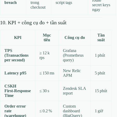
rotate
breach
trong
script tags
secret keys
checkout
ngay
10. KPI + công cụ đo + tần suất
Mục
Tần
KPI
Công cụ đo
tiêu
suất
TPS
Grafana
≥ 12 k
(Transactions
(Prometheus
1 phút
rps
per second)
query)
New Relic
Latency p95
≤ 150 ms
5 phút
APM
CSKH
Zendesk SLA
First‑Response
≤ 30 s
15 phút
report
Time
Order error
Custom
rate
≤ 0.2 %
dashboard
1 giờ
(warehouse)
(BigQuery)