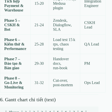
Tích hợp
Integration
15‑20
Medusa
Payment &
Engineer
plugin
Warehouse
Phase 5 –
Zendesk,
CSKH
CSKH &
21‑24
Dialogflow,
Lead
Bot
SLA
Phase 6 –
Load test 15 k
Kiểm thử &
25‑28
rps, chaos
QA Lead
Performance
testing
Phase 7 –
Handover
Đào tạo &
29‑30
docs,
PM
Bàn giao
run‑book
Phase 8 –
Cut‑over,
Go‑Live &
31‑32
Ops Lead
post‑mortem
Monitoring
6. Gantt chart chi tiết (text)