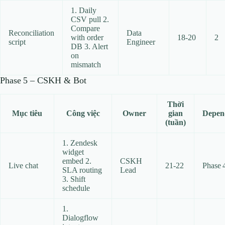
1. Daily
CSV pull 2.
Compare
Reconciliation
Data
with order
18‑20
2
script
Engineer
DB 3. Alert
on
mismatch
Phase 5 – CSKH & Bot
Thời
Mục tiêu
Công việc
Owner
gian
Depen
(tuần)
1. Zendesk
widget
embed 2.
CSKH
Live chat
21‑22
Phase 
SLA routing
Lead
3. Shift
schedule
1.
Dialogflow