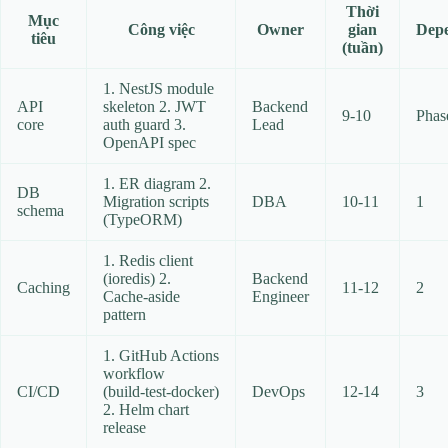
Thời
Mục
Công việc
Owner
gian
Dep
tiêu
(tuần)
1. NestJS module
API
skeleton 2. JWT
Backend
9‑10
Phas
core
auth guard 3.
Lead
OpenAPI spec
1. ER diagram 2.
DB
Migration scripts
DBA
10‑11
1
schema
(TypeORM)
1. Redis client
(ioredis) 2.
Backend
Caching
11‑12
2
Cache‑aside
Engineer
pattern
1. GitHub Actions
workflow
CI/CD
(build‑test‑docker)
DevOps
12‑14
3
2. Helm chart
release