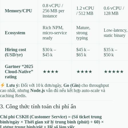
0.8 vCPU /
1.2 vCPU
0.6 vCPU /
Memory/CPU
256 MB per
/ 512 MB
128 MB
instance
Rich NPM,
Mature,
Low‑latency,
Ecosystem
micro‑service
strong
static binary
ready
typing
Hiring cost
$30 k –
$45 k –
$35 k –
(USD/yr)
$45 k
$65 k
$50 k
Gartner “2025
Cloud‑Native”
★★★★
★★★★
★★★★★
rating
Lưu ý:
Đối với 10 k đơn/ngày,
Go (Gin)
cho throughput
cao nhất, nhưng
Node.js
vẫn đủ nếu kết hợp auto‑scale và
caching Redis.
3. Công thức tính toán chi phí ẩn
Chi phí CSKH (Customer Service) = (Số ticket trung
bình/ngày × Thời gian xử lý trung bình (phút) ÷ 60) ×
Lương trung bình/giờ × Hệ số làm việc