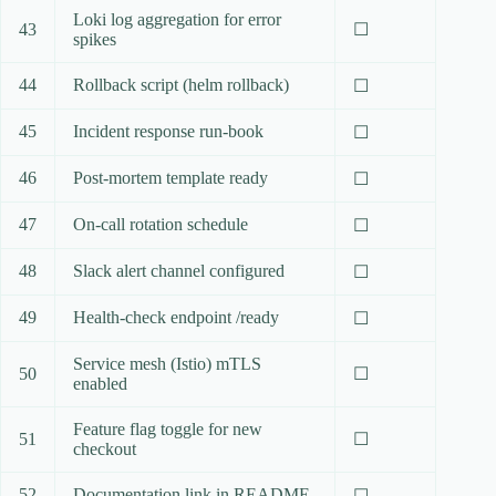
Loki log aggregation for error
43
☐
spikes
44
Rollback script (helm rollback)
☐
45
Incident response run‑book
☐
46
Post‑mortem template ready
☐
47
On‑call rotation schedule
☐
48
Slack alert channel configured
☐
49
Health‑check endpoint /ready
☐
Service mesh (Istio) mTLS
50
☐
enabled
Feature flag toggle for new
51
☐
checkout
52
Documentation link in README
☐