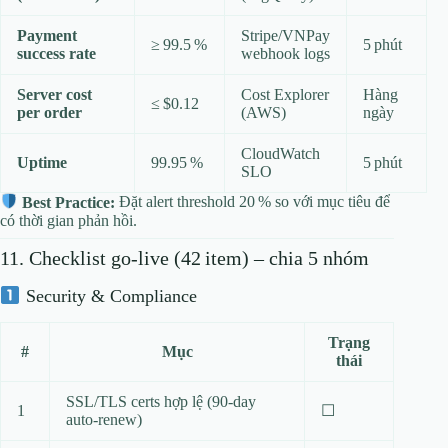
Payment
Stripe/VNPay
≥ 99.5 %
5 phút
success rate
webhook logs
Server cost
Cost Explorer
Hàng
≤ $0.12
per order
(AWS)
ngày
CloudWatch
Uptime
99.95 %
5 phút
SLO
Best Practice:
Đặt alert threshold 20 % so với mục tiêu để
có thời gian phản hồi.
11. Checklist go‑live (42 item) – chia 5 nhóm
Security & Compliance
Trạng
#
Mục
thái
SSL/TLS certs hợp lệ (90‑day
1
☐
auto‑renew)