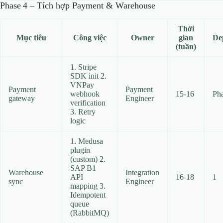
Phase 4 – Tích hợp Payment & Warehouse
Thời
Mục tiêu
Công việc
Owner
gian
De
(tuần)
1. Stripe
SDK init 2.
VNPay
Payment
Payment
webhook
15‑16
Pha
gateway
Engineer
verification
3. Retry
logic
1. Medusa
plugin
(custom) 2.
SAP B1
Warehouse
Integration
API
16‑18
1
sync
Engineer
mapping 3.
Idempotent
queue
(RabbitMQ)