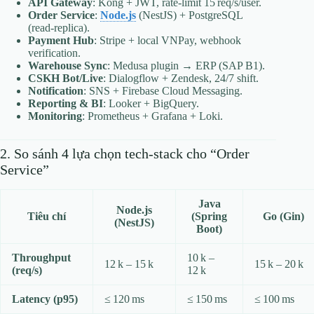
API Gateway
: Kong + JWT, rate‑limit 15 req/s/user.
Order Service
:
Node.js
(NestJS) + PostgreSQL
(read‑replica).
Payment Hub
: Stripe + local VNPay, webhook
verification.
Warehouse Sync
: Medusa plugin → ERP (SAP B1).
CSKH Bot/Live
: Dialogflow + Zendesk, 24/7 shift.
Notification
: SNS + Firebase Cloud Messaging.
Reporting & BI
: Looker + BigQuery.
Monitoring
: Prometheus + Grafana + Loki.
2. So sánh 4 lựa chọn tech‑stack cho “Order
Service”
Java
Node.js
Tiêu chí
(Spring
Go (Gin)
(NestJS)
Boot)
Throughput
10 k –
12 k – 15 k
15 k – 20 k
(req/s)
12 k
Latency (p95)
≤ 120 ms
≤ 150 ms
≤ 100 ms