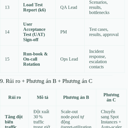
Scenarios,
Load Test
13
QA Lead
results,
Report (k6)
bottlenecks
User
Acceptance
Test cases,
14
PM
Test (UAT)
results, approval
Sign‑off
Incident
Run‑book &
response,
15
On‑call
Ops Lead
escalation
Rotation
contacts
9. Rủi ro + Phương án B + Phương án C
Phương
Rủi ro
Mô tả
Phương án B
án C
Đột xuất
Scale‑out
Chuyển
Tăng đột
30 %
node‑pool tự
sang Spot
biến
traffic
động
Instances +
traffic
trong giờ
(target‑utilization
Auto‑scaler