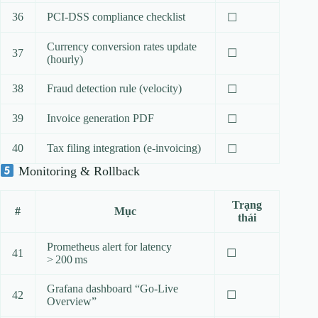
36
PCI‑DSS compliance checklist
☐
Currency conversion rates update
37
☐
(hourly)
38
Fraud detection rule (velocity)
☐
39
Invoice generation PDF
☐
40
Tax filing integration (e‑invoicing)
☐
Monitoring & Rollback
Trạng
#
Mục
thái
Prometheus alert for latency
41
☐
> 200 ms
Grafana dashboard “Go‑Live
42
☐
Overview”