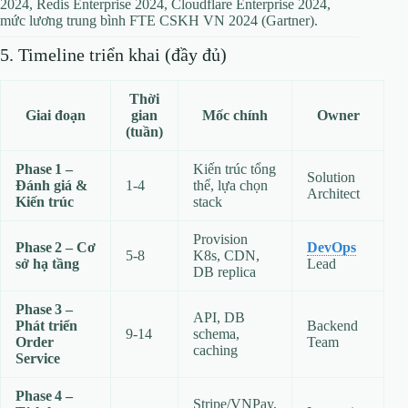
2024, Redis Enterprise 2024, Cloudflare Enterprise 2024,
mức lương trung bình FTE CSKH VN 2024 (Gartner).
5. Timeline triển khai (đầy đủ)
Thời
Giai đoạn
gian
Mốc chính
Owner
(tuần)
Phase 1 –
Kiến trúc tổng
Solution
Đánh giá &
1‑4
thể, lựa chọn
Architect
Kiến trúc
stack
Provision
Phase 2 – Cơ
DevOps
5‑8
K8s, CDN,
sở hạ tầng
Lead
DB replica
Phase 3 –
API, DB
Phát triển
Backend
9‑14
schema,
Order
Team
caching
Service
Phase 4 –
Stripe/VNPay,