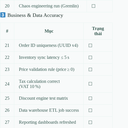
20
Chaos engineering run (Gremlin)
☐
Business & Data Accuracy
Trạng
#
Mục
thái
21
Order ID uniqueness (UUID v4)
☐
22
Inventory sync latency ≤ 5 s
☐
23
Price validation rule (price ≥ 0)
☐
Tax calculation correct
24
☐
(VAT 10 %)
25
Discount engine test matrix
☐
26
Data warehouse ETL job success
☐
27
Reporting dashboards refreshed
☐