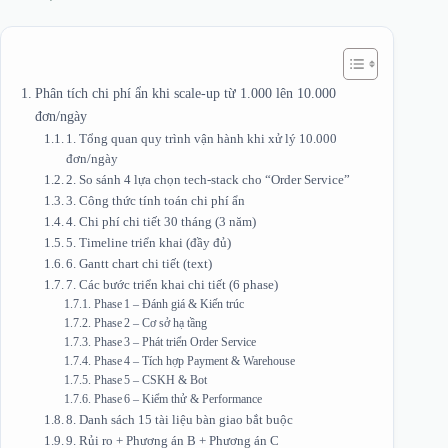
Phân tích chi phí ẩn khi scale‑up từ 1.000 lên 10.000
đơn/ngày
1. Tổng quan quy trình vận hành khi xử lý 10.000
đơn/ngày
2. So sánh 4 lựa chọn tech‑stack cho “Order Service”
3. Công thức tính toán chi phí ẩn
4. Chi phí chi tiết 30 tháng (3 năm)
5. Timeline triển khai (đầy đủ)
6. Gantt chart chi tiết (text)
7. Các bước triển khai chi tiết (6 phase)
Phase 1 – Đánh giá & Kiến trúc
Phase 2 – Cơ sở hạ tầng
Phase 3 – Phát triển Order Service
Phase 4 – Tích hợp Payment & Warehouse
Phase 5 – CSKH & Bot
Phase 6 – Kiểm thử & Performance
8. Danh sách 15 tài liệu bàn giao bắt buộc
9. Rủi ro + Phương án B + Phương án C