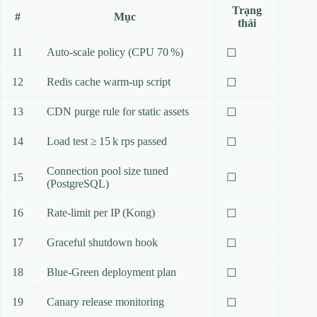
Trạng
#
Mục
thái
11
Auto‑scale policy (CPU 70 %)
☐
12
Redis cache warm‑up script
☐
13
CDN purge rule for static assets
☐
14
Load test ≥ 15 k rps passed
☐
Connection pool size tuned
15
☐
(PostgreSQL)
16
Rate‑limit per IP (Kong)
☐
17
Graceful shutdown hook
☐
18
Blue‑Green deployment plan
☐
19
Canary release monitoring
☐