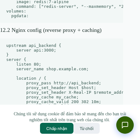
    image: redis:7-alpine

    command: ["redis-server", "--maxmemory", "256mb", 
volumes:

12.2 Nginx config (reverse proxy + caching)
upstream api_backend {

    server api:3000;

}

server {

    listen 80;

    server_name shop.example.com;

    location / {

        proxy_pass http://api_backend;

        proxy_set_header Host $host;

        proxy_set_header X-Real-IP $remote_addr;

        proxy_cache my_cache;

        proxy_cache_valid 200 302 10m;

        proxy_cache_valid 404 1m;

    }

Chúng tôi sử dụng cookie để đảm bảo sẽ mang đến cho bạn trải
nghiệm tốt nhất trên trang web của chúng tôi.
    # Static assets CDN

    location /static/ {

Chấp nhận
Từ chối
        alias /var/www/static/;

        expires 30d;

        add_header Cache-Control "public";
