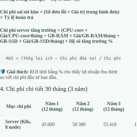
Chi phí sai sót kho = (Số đơn lỗi × Giá trị trung bình đơn)
× Tỷ lệ hoàn trả
Chi phí server tăng trưởng = (CPU‑core ×
Giá/CPU‑core/tháng + GB‑RAM × Giá/GB‑RAM/tháng +
GB‑SSD × Giá/GB‑SSD/tháng) × Hệ số tăng trưởng %
Giải thích:
ROI tính bằng % cho thấy lợi nhuận thu được
so với chi phí đầu tư ban đầu.
4. Chi phí chi tiết 30 tháng (3 năm)
Năm 1
Năm 2
Năm 3
Mục chi phí
(12 tháng)
(12 tháng)
(12 tháng)
Server (K8s,
45 800
50 380
55 418
1
8 node)