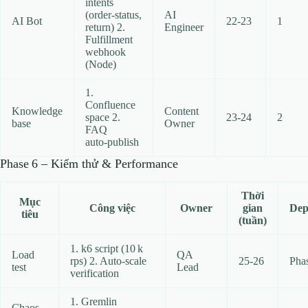
intents
(order‑status,
AI
AI Bot
22‑23
1
return) 2.
Engineer
Fulfillment
webhook
(Node)
1.
Confluence
Knowledge
Content
space 2.
23‑24
2
base
Owner
FAQ
auto‑publish
Phase 6 – Kiểm thử & Performance
Thời
Mục
Công việc
Owner
gian
Dep
tiêu
(tuần)
1. k6 script (10 k
Load
QA
rps) 2. Auto‑scale
25‑26
Pha
test
Lead
verification
1. Gremlin
Chaos