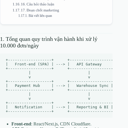
16. Câu hỏi thảo luận
17. Đoạn chốt marketing
Bài viết liên quan
1. Tổng quan quy trình vận hành khi xử lý
10.000 đơn/ngày
+-------------------+      +-------------------+      
|   Front‑end (SPA) | ---> |   API Gateway     | ---> 
+-------------------+      +-------------------+      
          |                         |                 
          v                         v                 
+-------------------+      +-------------------+      
|   Payment Hub     | ---> |   Warehouse Sync | ---> |
+-------------------+      +-------------------+      
          |                         |                 
          v                         v                 
+-------------------+      +-------------------+      
|   Notification    | ---> |   Reporting & BI | ---> |
Front‑end
: React/Next.js, CDN Cloudflare.