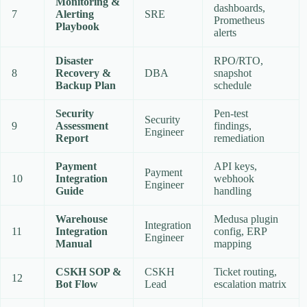
Monitoring &
dashboards,
7
Alerting
SRE
Prometheus
Playbook
alerts
Disaster
RPO/RTO,
8
Recovery &
DBA
snapshot
Backup Plan
schedule
Security
Pen‑test
Security
9
Assessment
findings,
Engineer
Report
remediation
Payment
API keys,
Payment
10
Integration
webhook
Engineer
Guide
handling
Warehouse
Medusa plugin
Integration
11
Integration
config, ERP
Engineer
Manual
mapping
CSKH SOP &
CSKH
Ticket routing,
12
Bot Flow
Lead
escalation matrix