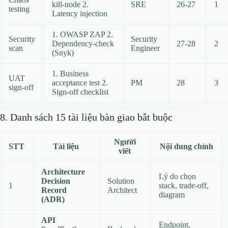
kill‑node 2.
SRE
26‑27
1
testing
Latency injection
1. OWASP ZAP 2.
Security
Security
Dependency‑check
27‑28
2
scan
Engineer
(Snyk)
1. Business
UAT
acceptance test 2.
PM
28
3
sign‑off
Sign‑off checklist
8. Danh sách 15 tài liệu bàn giao bắt buộc
Người
STT
Tài liệu
Nội dung chính
viết
Architecture
Lý do chọn
Decision
Solution
1
stack, trade‑off,
Record
Architect
diagram
(ADR)
API
Endpoint,