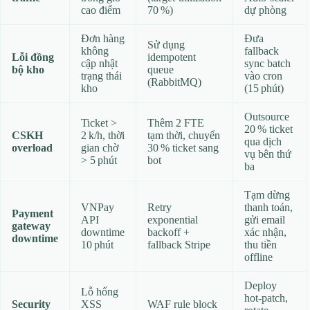
cao điểm
70 %)
dự phòng
Đơn hàng
Đưa
Sử dụng
không
fallback
Lỗi đồng
idempotent
cập nhật
sync batch
bộ kho
queue
trạng thái
vào cron
(RabbitMQ)
kho
(15 phút)
Outsource
Ticket >
Thêm 2 FTE
20 % ticket
CSKH
2 k/h, thời
tạm thời, chuyển
qua dịch
overload
gian chờ
30 % ticket sang
vụ bên thứ
> 5 phút
bot
ba
Tạm dừng
VNPay
Retry
thanh toán,
Payment
API
exponential
gửi email
gateway
downtime
backoff +
xác nhận,
downtime
10 phút
fallback Stripe
thu tiền
offline
Deploy
Lỗ hổng
hot‑patch,
Security
XSS
WAF rule block