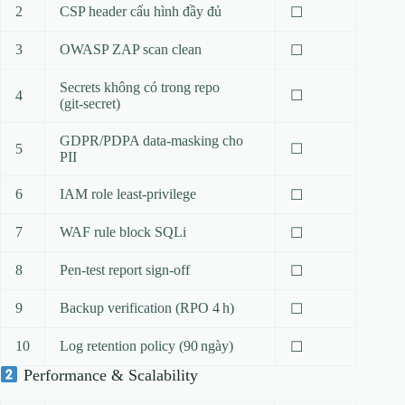
2
CSP header cấu hình đầy đủ
☐
3
OWASP ZAP scan clean
☐
Secrets không có trong repo
4
☐
(git‑secret)
GDPR/PDPA data‑masking cho
5
☐
PII
6
IAM role least‑privilege
☐
7
WAF rule block SQLi
☐
8
Pen‑test report sign‑off
☐
9
Backup verification (RPO 4 h)
☐
10
Log retention policy (90 ngày)
☐
Performance & Scalability