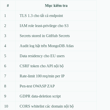
#
Mục kiểm tra
1
TLS 1.3 cho tất cả endpoint
2
IAM role least‑privilege cho S3
3
Secrets stored in GitHub Secrets
4
Audit log bật trên MongoDB Atlas
5
Data residency cho EU users
6
CSRF token cho API nội bộ
7
Rate‑limit 100 req/min per IP
8
Pen‑test OWASP ZAP
9
GDPR data‑deletion script
10
CORS whitelist các domain nội bộ