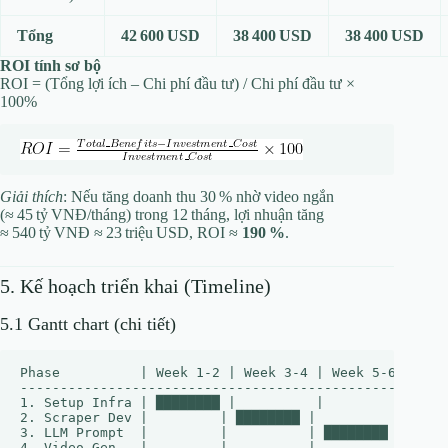
Tổng
42 600 USD
38 400 USD
38 400 USD
ROI tính sơ bộ
ROI = (Tổng lợi ích – Chi phí đầu tư) / Chi phí đầu tư ×
100%
Giải thích
: Nếu tăng doanh thu 30 % nhờ video ngắn
(≈ 45 tỷ VNĐ/tháng) trong 12 tháng, lợi nhuận tăng
≈ 540 tỷ VNĐ ≈ 23 triệu USD, ROI ≈
190 %
.
5. Kế hoạch triển khai (Timeline)
5.1 Gantt chart (chi tiết)
Phase          | Week 1-2 | Week 3-4 | Week 5-6 | Week
------------------------------------------------------
1. Setup Infra | ████████ |          |          |     
2. Scraper Dev |         | ████████ |          |      
3. LLM Prompt  |         |          | ████████ |      
4. Video Gen.  |         |          |          | █████