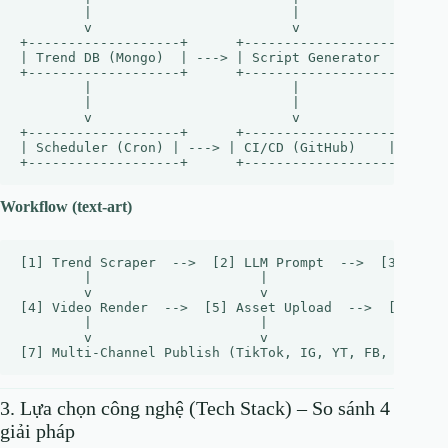
        |                         |                   
        v                         v                   
+-------------------+      +-------------------+      
| Trend DB (Mongo)  | ---> | Script Generator  | ---> 
+-------------------+      +-------------------+      
        |                         |                   
        |                         |                   
        v                         v                   
+-------------------+      +-------------------+      
| Scheduler (Cron) | ---> | CI/CD (GitHub)    | ---> |
Workflow (text‑art)
[1] Trend Scraper  -->  [2] LLM Prompt  -->  [3] Scrip
        |                     |                     |

        v                     v                     v

[4] Video Render  -->  [5] Asset Upload  -->  [6] Sche
        |                     |                     |

        v                     v                     v

3. Lựa chọn công nghệ (Tech Stack) – So sánh 4
giải pháp