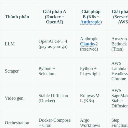
Giải pháp A
Giải pháp
Giải ph
Thành phần
(Docker +
B
(K8s +
(Server
OpenAI)
Anthropic
)
AWS
Anthropic
Amazon
OpenAI GPT‑4
LLM
Claude
‑2
Bedrock
(pay‑as‑you‑go)
(reserved)
(Titan)
AWS
Python +
Python +
Lambda 
Scraper
Selenium
Playwright
Headless
Chrome
AWS
Stable Diffusion
RunwayM
SageMak
Video gen.
(Docker)
L (K8s)
Stable
Diffusio
Docker‑Compose
Argo
Step
Orchestration
+ Cron
Workflows
Function