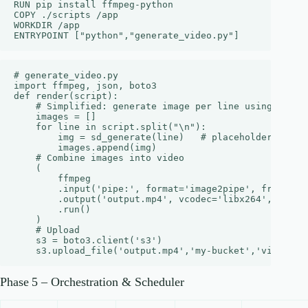
RUN pip install ffmpeg-python

COPY ./scripts /app

WORKDIR /app

# generate_video.py

import ffmpeg, json, boto3

def render(script):

    # Simplified: generate image per line using Stable
    images = []

    for line in script.split("\n"):

        img = sd_generate(line)   # placeholder

        images.append(img)

    # Combine images into video

    (

        ffmpeg

        .input('pipe:', format='image2pipe', framerate
        .output('output.mp4', vcodec='libx264', r=30)

        .run()

    )

    # Upload

    s3 = boto3.client('s3')

Phase 5 – Orchestration & Scheduler