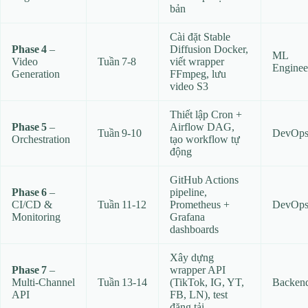
bản
Cài đặt Stable
Phase 4
–
Diffusion Docker,
ML
Video
Tuần 7‑8
viết wrapper
Enginee
Generation
FFmpeg, lưu
video S3
Thiết lập Cron +
Phase 5
–
Airflow DAG,
Tuần 9‑10
DevOp
Orchestration
tạo workflow tự
động
GitHub Actions
Phase 6
–
pipeline,
CI/CD &
Tuần 11‑12
Prometheus +
DevOp
Monitoring
Grafana
dashboards
Xây dựng
Phase 7
–
wrapper API
Multi‑Channel
Tuần 13‑14
(TikTok, IG, YT,
Backen
API
FB, LN), test
đăng tải