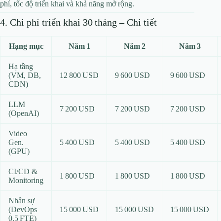
phí, tốc độ triển khai và khả năng mở rộng.
4. Chi phí triển khai 30 tháng – Chi tiết
Hạng mục
Năm 1
Năm 2
Năm 3
Hạ tầng
(VM, DB,
12 800 USD
9 600 USD
9 600 USD
CDN)
LLM
7 200 USD
7 200 USD
7 200 USD
(OpenAI)
Video
Gen.
5 400 USD
5 400 USD
5 400 USD
(GPU)
CI/CD &
1 800 USD
1 800 USD
1 800 USD
Monitoring
Nhân sự
(DevOps
15 000 USD
15 000 USD
15 000 USD
0.5 FTE)