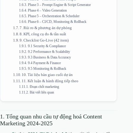
Phase 3 – Prompt Engine & Script Generator
Phase 4 – Video Generation
Phase 5 – Orchestration & Scheduler
Phase 6 – CI/CD, Monitoring & Rollback
7. Rủi ro & phương án dự phòng
8. KPI, công cụ đo & tần suất
9. Checklist Go‑Live (42 item)
9.1 Security & Compliance
9.2 Performance & Scalability
9.3 Business & Data Accuracy
9.4 Payment & Finance
9.5 Monitoring & Rollback
10. Tài liệu bàn giao cuối dự án
11. Kết luận & hành động tiếp theo
Đoạn chốt marketing
Bài viết liên quan
1. Tổng quan nhu cầu tự động hoá Content
Marketing 2024‑2025