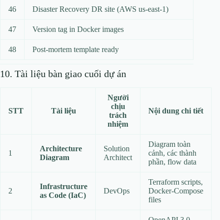
46
Disaster Recovery DR site (AWS us‑east‑1)
47
Version tag in Docker images
48
Post‑mortem template ready
10. Tài liệu bàn giao cuối dự án
Người
chịu
STT
Tài liệu
Nội dung chi tiết
trách
nhiệm
Diagram toàn
Architecture
Solution
1
cảnh, các thành
Diagram
Architect
phần, flow data
Terraform scripts,
Infrastructure
2
DevOps
Docker‑Compose
as Code (IaC)
files
OpenAPI 3.0