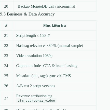
20
Backup MongoDB daily incremental
9.3 Business & Data Accuracy
#
Mục kiểm tra
21
Script length ≤ 150 từ
22
Hashtag relevance ≥ 80 % (manual sample)
23
Video resolution 1080p
24
Caption includes CTA & brand hashtag
25
Metadata (title, tags) sync với CMS
26
A/B test 2 script versions
Revenue attribution tag
27
utm_source=ai_video