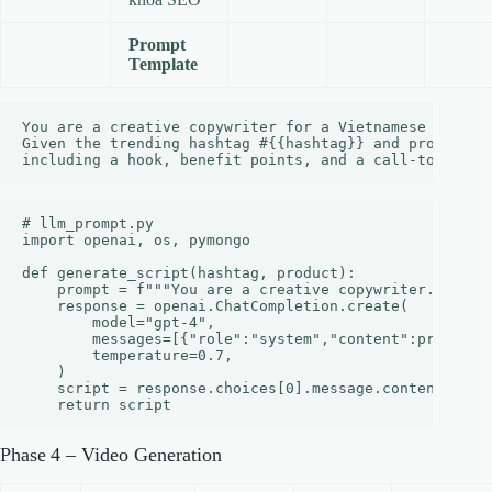
Prompt
Template
You are a creative copywriter for a Vietnamese e‑comme
Given the trending hashtag #{{hashtag}} and product {
# llm_prompt.py

import openai, os, pymongo

def generate_script(hashtag, product):

    prompt = f"""You are a creative copywriter..."""

    response = openai.ChatCompletion.create(

        model="gpt-4",

        messages=[{"role":"system","content":prompt}],
        temperature=0.7,

    )

    script = response.choices[0].message.content

Phase 4 – Video Generation