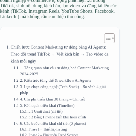
doanh nghiệp e‑commerce tự động phát hiện xu hướng
TikTok, sinh nội dung kịch bản, tạo video và đăng tải lên các
kênh (TikTok, Instagram Reels, YouTube Shorts, Facebook,
LinkedIn) mà không cần can thiệp thủ công.
Chiến lược Content Marketing tự động bằng AI Agents:
Theo dõi trend TikTok → Viết kịch bản → Tạo video đa
kênh mỗi ngày
1. Tổng quan nhu cầu tự động hoá Content Marketing
2024‑2025
2. Kiến trúc tổng thể & workflow AI Agents
3. Lựa chọn công nghệ (Tech Stack) – So sánh 4 giải
pháp
4. Chi phí triển khai 30 tháng – Chi tiết
5. Kế hoạch triển khai (Timeline)
5.1 Gantt chart (chi tiết)
5.2 Bảng Timeline triển khai hoàn chỉnh
6. Các bước triển khai chi tiết (6 phases)
Phase 1 – Thiết lập hạ tầng
Phase 2 – Phát triển Trend Scraper