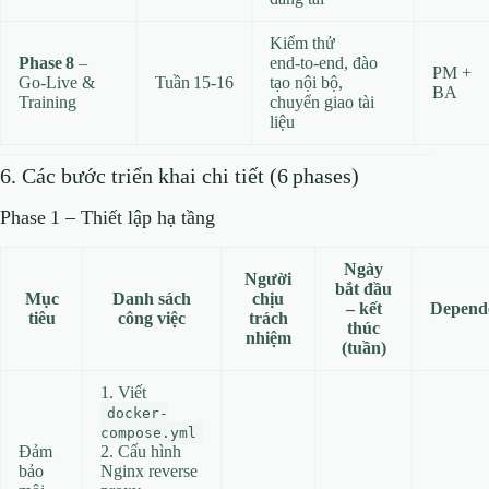
Kiểm thử
Phase 8
–
end‑to‑end, đào
PM +
Go‑Live &
Tuần 15‑16
tạo nội bộ,
BA
Training
chuyển giao tài
liệu
6. Các bước triển khai chi tiết (6 phases)
Phase 1 – Thiết lập hạ tầng
Ngày
Người
bắt đầu
Mục
Danh sách
chịu
– kết
Depend
tiêu
công việc
trách
thúc
nhiệm
(tuần)
1. Viết
docker-
compose.yml
Đảm
2. Cấu hình
bảo
Nginx reverse