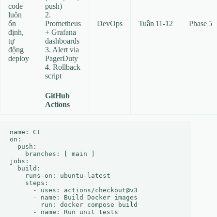
code
push)
luôn
2.
ổn
Prometheus
DevOps
Tuần 11‑12
Phase 5
định,
+ Grafana
tự
dashboards
động
3. Alert via
deploy
PagerDuty
4. Rollback
script
GitHub
Actions
name: CI

on:

  push:

    branches: [ main ]

jobs:

  build:

    runs-on: ubuntu-latest

    steps:

      - uses: actions/checkout@v3

      - name: Build Docker images

        run: docker compose build

      - name: Run unit tests
