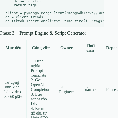
    driver.quit()

    return tags

client = pymongo.MongoClient("mongodb+srv://<user>:<pw
db = client.trends

Phase 3 – Prompt Engine & Script Generator
Thời
Mục tiêu
Công việc
Owner
Depen
gian
1. Định
nghĩa
Prompt
Template
2. Gọi
Tự động
OpenAI
sinh kịch
AI
Completion
Tuần 5‑6
Phase 
bản video
Engineer
3. Lưu
30‑60 giây
script vào
DB
4. Kiểm tra
độ dài, từ
khóa SEO