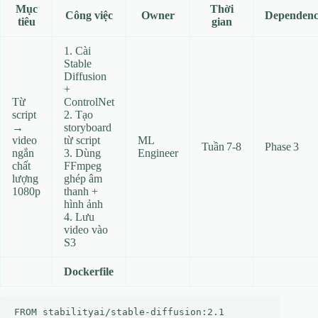
Mục
Thời
Công việc
Owner
Dependen
tiêu
gian
1. Cài
Stable
Diffusion
+
Từ
ControlNet
script
2. Tạo
→
storyboard
video
từ script
ML
Tuần 7‑8
Phase 3
ngắn
3. Dùng
Engineer
chất
FFmpeg
lượng
ghép âm
1080p
thanh +
hình ảnh
4. Lưu
video vào
S3
Dockerfile
FROM stabilityai/stable-diffusion:2.1
