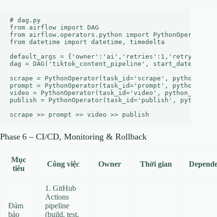
# dag.py

from airflow import DAG

from airflow.operators.python import PythonOperator

from datetime import datetime, timedelta

default_args = {'owner':'ai','retries':1,'retry_delay'
dag = DAG('tiktok_content_pipeline', start_date=datet
scrape = PythonOperator(task_id='scrape', python_calla
prompt = PythonOperator(task_id='prompt', python_calla
video = PythonOperator(task_id='video', python_callabl
publish = PythonOperator(task_id='publish', python_cal
Phase 6 – CI/CD, Monitoring & Rollback
Mục
Công việc
Owner
Thời gian
Depend
tiêu
1. GitHub
Actions
Đảm
pipeline
bảo
(build, test,