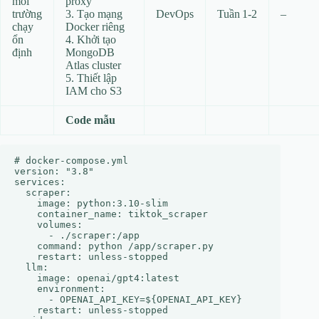
môi
proxy
trường
3. Tạo mạng
DevOps
Tuần 1‑2
–
chạy
Docker riêng
ổn
4. Khởi tạo
định
MongoDB
Atlas cluster
5. Thiết lập
IAM cho S3
Code mẫu
# docker-compose.yml

version: "3.8"

services:

  scraper:

    image: python:3.10-slim

    container_name: tiktok_scraper

    volumes:

      - ./scraper:/app

    command: python /app/scraper.py

    restart: unless-stopped

  llm:

    image: openai/gpt4:latest

    environment:

      - OPENAI_API_KEY=${OPENAI_API_KEY}

    restart: unless-stopped
