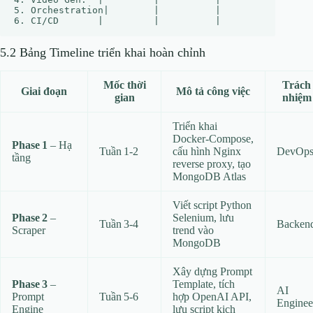
5. Orchestration|        |          |          |      
5.2 Bảng Timeline triển khai hoàn chỉnh
Mốc thời
Trách
Giai đoạn
Mô tả công việc
gian
nhiệm
Triển khai
Docker‑Compose,
Phase 1
– Hạ
Tuần 1‑2
cấu hình Nginx
DevOp
tầng
reverse proxy, tạo
MongoDB Atlas
Viết script Python
Phase 2
–
Selenium, lưu
Tuần 3‑4
Backen
Scraper
trend vào
MongoDB
Xây dựng Prompt
Phase 3
–
Template, tích
AI
Prompt
Tuần 5‑6
hợp OpenAI API,
Enginee
Engine
lưu script kịch