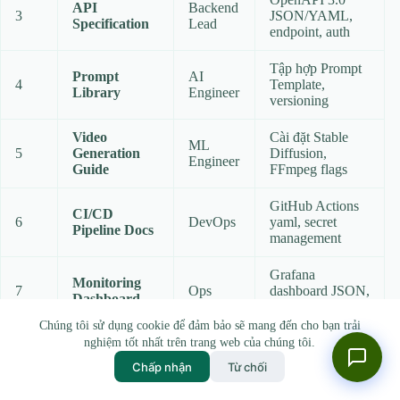
API
Backend
3
JSON/YAML,
Specification
Lead
endpoint, auth
Tập hợp Prompt
Prompt
AI
4
Template,
Library
Engineer
versioning
Video
Cài đặt Stable
ML
5
Generation
Diffusion,
Engineer
Guide
FFmpeg flags
GitHub Actions
CI/CD
6
DevOps
yaml, secret
Pipeline Docs
management
Grafana
Monitoring
7
Ops
dashboard JSON,
Dashboard
alert rules
Chúng tôi sử dụng cookie để đảm bảo sẽ mang đến cho bạn trải
Step‑by‑step
nghiệm tốt nhất trên trang web của chúng tôi.
8
Rollback SOP
Ops
script, recovery
Chấp nhận
Từ chối
time objective