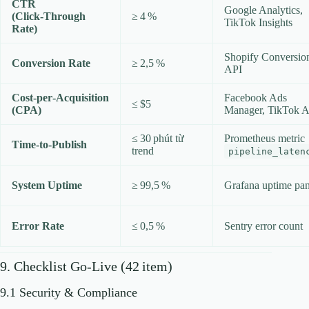
CTR
Google Analytics,
(Click‑Through
≥ 4 %
TikTok Insights
Rate)
Shopify Conversio
Conversion Rate
≥ 2,5 %
API
Cost‑per‑Acquisition
Facebook Ads
≤ $5
(CPA)
Manager, TikTok 
≤ 30 phút từ
Prometheus metric
Time‑to‑Publish
trend
pipeline_laten
System Uptime
≥ 99,5 %
Grafana uptime pan
Error Rate
≤ 0,5 %
Sentry error count
9. Checklist Go‑Live (42 item)
9.1 Security & Compliance