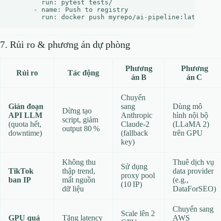
        run: pytest tests/

      - name: Push to registry

7. Rủi ro & phương án dự phòng
Phương
Phương
Rủi ro
Tác động
án B
án C
Chuyển
Gián đoạn
sang
Dùng mô
Dừng tạo
API LLM
Anthropic
hình nội bộ
script, giảm
(quota hết,
Claude‑2
(LLaMA 2)
output 80 %
downtime)
(fallback
trên GPU
key)
Không thu
Thuê dịch vụ
Sử dụng
TikTok
thập trend,
data provider
proxy pool
ban IP
mất nguồn
(e.g.,
(10 IP)
dữ liệu
DataForSEO)
Chuyển sang
Scale lên 2
GPU quá
Tăng latency
AWS