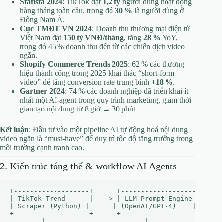
Statista 2024
: TikTok đạt
1,2 tỷ
người dùng hoạt động
hàng tháng toàn cầu, trong đó
30 %
là người dùng ở
Đông Nam Á.
Cục TMĐT VN 2024
: Doanh thu thương mại điện tử
Việt Nam đạt
150 tỷ VNĐ/tháng
, tăng
28 %
YoY,
trong đó 45 % doanh thu đến từ các chiến dịch video
ngắn.
Shopify Commerce Trends 2025
: 62 % các thương
hiệu thành công trong 2025 khai thác “short‑form
video” để tăng conversion rate trung bình
+18 %
.
Gartner 2024
: 74 % các doanh nghiệp đã triển khai ít
nhất một AI‑agent trong quy trình marketing, giảm thời
gian tạo nội dung từ 8 giờ → 30 phút.
Kết luận
: Đầu tư vào một pipeline AI tự động hoá nội dung
video ngắn là “must‑have” để duy trì tốc độ tăng trưởng trong
môi trường cạnh tranh cao.
2. Kiến trúc tổng thể & workflow AI Agents
+-------------------+      +-------------------+      
| TikTok Trend      | ---> | LLM Prompt Engine | ---> 
| Scraper (Python) |      | (OpenAI/GPT‑4)    |      |
+-------------------+      +-------------------+      
        |                         |                   