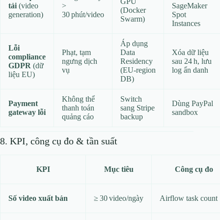
GPU
tải
(video
>
SageMaker
(Docker
generation)
30 phút/video
Spot
Swarm)
Instances
Áp dụng
Lỗi
Phạt, tạm
Data
Xóa dữ liệu
compliance
ngưng dịch
Residency
sau 24 h, lưu
GDPR
(dữ
vụ
(EU‑region
log ẩn danh
liệu EU)
DB)
Không thể
Switch
Payment
Dùng PayPal
thanh toán
sang Stripe
gateway lỗi
sandbox
quảng cáo
backup
8. KPI, công cụ đo & tần suất
KPI
Mục tiêu
Công cụ đo
Số video xuất bản
≥ 30 video/ngày
Airflow task count