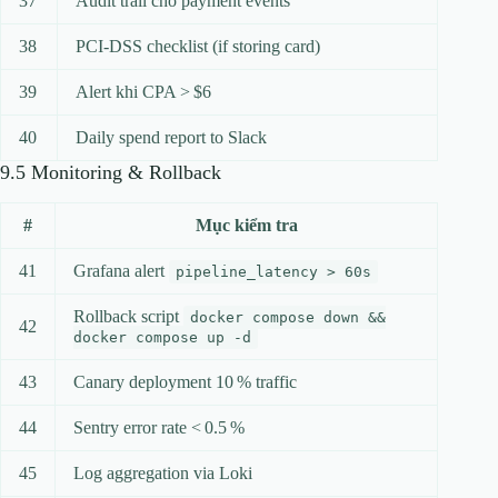
37
Audit trail cho payment events
38
PCI‑DSS checklist (if storing card)
39
Alert khi CPA > $6
40
Daily spend report to Slack
9.5 Monitoring & Rollback
#
Mục kiểm tra
41
Grafana alert
pipeline_latency > 60s
Rollback script
docker compose down &&
42
docker compose up -d
43
Canary deployment 10 % traffic
44
Sentry error rate < 0.5 %
45
Log aggregation via Loki