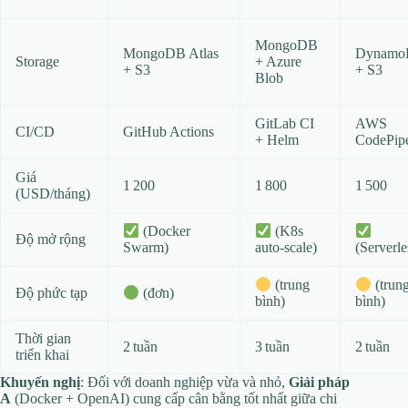
MongoDB
MongoDB Atlas
Dynam
Storage
+ Azure
+ S3
+ S3
Blob
GitLab CI
AWS
CI/CD
GitHub Actions
+ Helm
CodePipe
Giá
1 200
1 800
1 500
(USD/tháng)
(Docker
(K8s
Độ mở rộng
Swarm)
auto‑scale)
(Serverle
(trung
(trun
Độ phức tạp
(đơn)
bình)
bình)
Thời gian
2 tuần
3 tuần
2 tuần
triển khai
Khuyến nghị
: Đối với doanh nghiệp vừa và nhỏ,
Giải pháp
A
(Docker + OpenAI) cung cấp cân bằng tốt nhất giữa chi