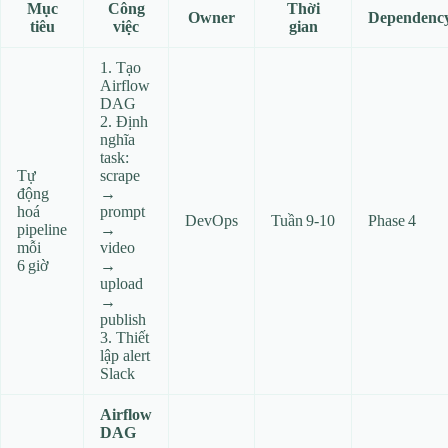
Mục
Công
Thời
Owner
Dependenc
tiêu
việc
gian
1. Tạo
Airflow
DAG
2. Định
nghĩa
task:
Tự
scrape
động
→
hoá
prompt
DevOps
Tuần 9‑10
Phase 4
pipeline
→
mỗi
video
6 giờ
→
upload
→
publish
3. Thiết
lập alert
Slack
Airflow
DAG