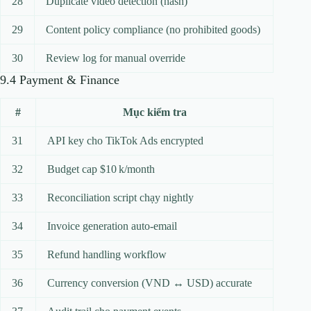
28
Duplicate video detection (hash)
29
Content policy compliance (no prohibited goods)
30
Review log for manual override
9.4 Payment & Finance
#
Mục kiểm tra
31
API key cho TikTok Ads encrypted
32
Budget cap $10 k/month
33
Reconciliation script chạy nightly
34
Invoice generation auto‑email
35
Refund handling workflow
36
Currency conversion (VND ↔ USD) accurate