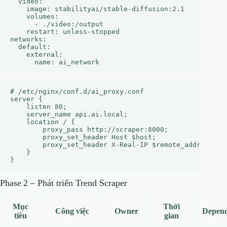
  video:

    image: stabilityai/stable-diffusion:2.1

    volumes:

      - ./video:/output

    restart: unless-stopped

networks:

  default:

    external:

# /etc/nginx/conf.d/ai_proxy.conf

server {

    listen 80;

    server_name api.ai.local;

    location / {

        proxy_pass http://scraper:8000;

        proxy_set_header Host $host;

        proxy_set_header X-Real-IP $remote_addr;

    }

Phase 2 – Phát triển Trend Scraper
Mục
Thời
Công việc
Owner
Depen
tiêu
gian