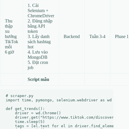
1. Cài
Selenium +
ChromeDriver
Thu
2. Đăng nhập
thập
bằng API
xu
token
hướng
3. Lấy danh
Backend
Tuần 3‑4
Phase 1
TikTok
sách hashtag
mỗi
hot
6 giờ
4. Lưu vào
MongoDB
5. Đặt cron
job
Script mẫu
# scraper.py

import time, pymongo, selenium.webdriver as wd

def get_trends():

    driver = wd.Chrome()

    driver.get("https://www.tiktok.com/discover")

    time.sleep(5)

    tags = [el.text for el in driver.find_elements_by_