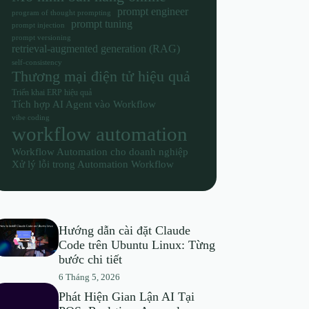
prompt engineer
program of thought prompting
prompt tuning
prompt injection
prompt versioning
retrieval-augmented generation (RAG)
self-consistency
Thương mại điện tử hiệu quả
Triển khai ERP hiệu quả
Tích hợp AI Agent vào Workflow
vibe coding
workflow automation
Workflow Automation cho doanh nghiệp
Xử lý lỗi trong Automation Workflow
Hướng dẫn cài đặt Claude
Code trên Ubuntu Linux: Từng
bước chi tiết
6 Tháng 5, 2026
Phát Hiện Gian Lận AI Tại