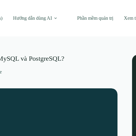
s)
Hướng dẫn dùng AI
Phần mềm quản trị
Xem 
g MySQL và PostgreSQL?
e