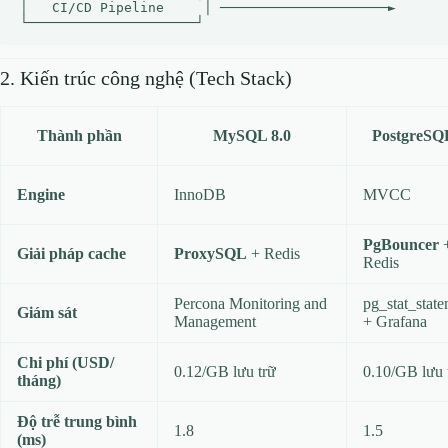
│   CI/CD Pipeline     │ ─────────────────────►

2. Kiến trúc công nghệ (Tech Stack)
Thành phần
MySQL 8.0
PostgreSQ
Engine
InnoDB
MVCC
PgBouncer
Giải pháp cache
ProxySQL
+ Redis
Redis
Percona Monitoring and
pg_stat_stat
Giám sát
Management
+ Grafana
Chi phí (USD/
0.12/GB lưu trữ
0.10/GB lưu 
tháng)
Độ trễ trung bình
1.8
1.5
(ms)