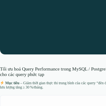
Tối ưu hoá Query Performance trong MySQL / PostgreS
cho các query phức tạp
Mục tiêu
– Giảm thời gian thực thi trung bình của các query “đèn 
lưu lượng tăng ≥ 30 %/tháng.