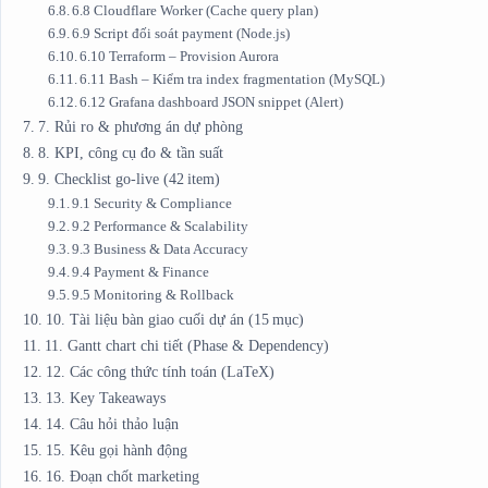
6.8 Cloudflare Worker (Cache query plan)
6.9 Script đối soát payment (Node.js)
6.10 Terraform – Provision Aurora
6.11 Bash – Kiểm tra index fragmentation (MySQL)
6.12 Grafana dashboard JSON snippet (Alert)
7. Rủi ro & phương án dự phòng
8. KPI, công cụ đo & tần suất
9. Checklist go‑live (42 item)
9.1 Security & Compliance
9.2 Performance & Scalability
9.3 Business & Data Accuracy
9.4 Payment & Finance
9.5 Monitoring & Rollback
10. Tài liệu bàn giao cuối dự án (15 mục)
11. Gantt chart chi tiết (Phase & Dependency)
12. Các công thức tính toán (LaTeX)
13. Key Takeaways
14. Câu hỏi thảo luận
15. Kêu gọi hành động
16. Đoạn chốt marketing