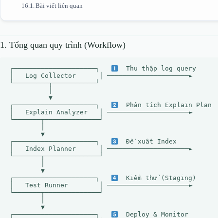
Bài viết liên quan
1. Tổng quan quy trình (Workflow)
┌─────────────────────┐   
  Thu thập log query

│   Log Collector      │ ─────────────────────►

└─────────┬───────────┘

          │

          ▼

┌─────────────────────┐   
  Phân tích Explain Plan

│   Explain Analyzer   │ ─────────────────────►

└───────┬──────────────┘

        │

        ▼

┌─────────────────────┐   
  Đề xuất Index

│   Index Planner      │ ─────────────────────►

└───────┬──────────────┘

        │

        ▼

┌─────────────────────┐   
  Kiểm thử (Staging)

│   Test Runner        │ ─────────────────────►

└───────┬──────────────┘

        │

        ▼

┌─────────────────────┐   
  Deploy & Monitor
