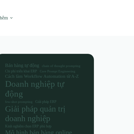
thêm
Bán hàng tự động
chain of thought prompting
Chi phí triển khai ERP
Core Prompt Engineering
Cách làm Workflow Automation từ A-Z
Doanh nghiệp tự
động
Giải pháp ERP
few-shot prompting
Giải pháp quản trị
doanh nghiệp
Kinh nghiệm chọn ERP phù hợp
Mô hình bán hàng online