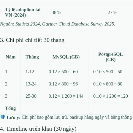
Tỷ lệ adoption tại
38 %
27 %
VN (2024)
Nguồn: Statista 2024, Gartner Cloud Database Survey 2025.
3. Chi phí chi tiết 30 tháng
PostgreSQL
Năm
Tháng
MySQL (GB)
(GB)
1
1‑12
0.12 × 500 = 60
0.10 × 500 = 50
2
13‑24
0.12 × 800 = 96
0.10 × 800 = 80
3
25‑30
0.12 × 1 200 = 144
0.10 × 1 200 = 120
Tổng
–
–
–
Lưu ý:
Chi phí bao gồm lưu trữ, backup hàng ngày và băng thông 
4. Timeline triển khai (30 ngày)