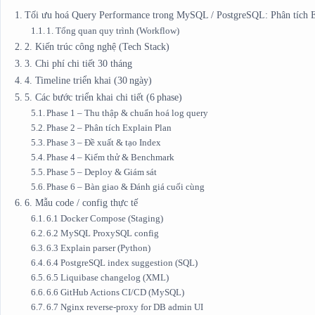
Tối ưu hoá Query Performance trong MySQL / PostgreSQL: Phân tích Ex
1. Tổng quan quy trình (Workflow)
2. Kiến trúc công nghệ (Tech Stack)
3. Chi phí chi tiết 30 tháng
4. Timeline triển khai (30 ngày)
5. Các bước triển khai chi tiết (6 phase)
Phase 1 – Thu thập & chuẩn hoá log query
Phase 2 – Phân tích Explain Plan
Phase 3 – Đề xuất & tạo Index
Phase 4 – Kiểm thử & Benchmark
Phase 5 – Deploy & Giám sát
Phase 6 – Bàn giao & Đánh giá cuối cùng
6. Mẫu code / config thực tế
6.1 Docker Compose (Staging)
6.2 MySQL ProxySQL config
6.3 Explain parser (Python)
6.4 PostgreSQL index suggestion (SQL)
6.5 Liquibase changelog (XML)
6.6 GitHub Actions CI/CD (MySQL)
6.7 Nginx reverse‑proxy for DB admin UI