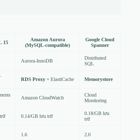
Amazon Aurora
Google Cloud
L 15
(MySQL‑compatible)
Spanner
Distributed
Aurora‑InnoDB
SQL
+
RDS Proxy
+ ElastiCache
Memorystore
ements
Cloud
Amazon CloudWatch
Monitoring
0.18/GB lưu
trữ
0.14/GB lưu trữ
trữ
1.6
2.0