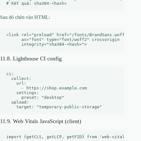
Sau đó chèn vào HTML:
<link rel="preload" href="/fonts/BrandSans.woff2"

      as="font" type="font/woff2" crossorigin

11.8. Lighthouse CI config
ci:

  collect:

    url:

      - https://shop.example.com

    settings:

      preset: "desktop"

  upload:

11.9. Web Vitals JavaScript (client)
import {getCLS, getLCP, getFID} from 'web-vitals';
