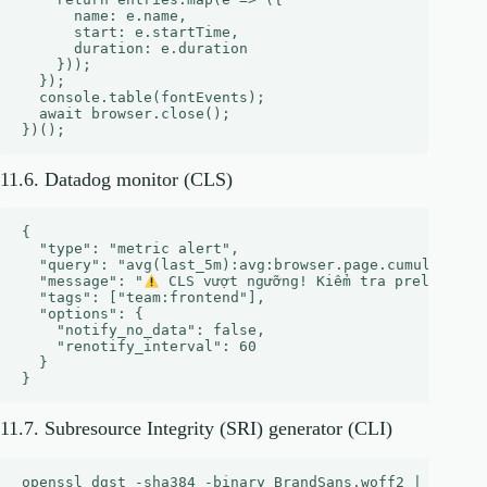
      name: e.name,

      start: e.startTime,

      duration: e.duration

    }));

  });

  console.table(fontEvents);

  await browser.close();

11.6. Datadog monitor (CLS)
{

  "type": "metric alert",

  "query": "avg(last_5m):avg:browser.page.cumulative_l
  "message": "
 CLS vượt ngưỡng! Kiểm tra preload fon
  "tags": ["team:frontend"],

  "options": {

    "notify_no_data": false,

    "renotify_interval": 60

  }

11.7. Subresource Integrity (SRI) generator (CLI)
openssl dgst -sha384 -binary BrandSans.woff2 | openssl