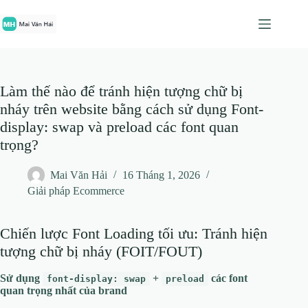
Chuyển
đến
phần
nội
dung
Làm thế nào để tránh hiện tượng chữ bị
nháy trên website bằng cách sử dụng Font-
display: swap và preload các font quan
trọng?
Mai Văn Hải
16 Tháng 1, 2026
Giải pháp Ecommerce
Chiến lược Font Loading tối ưu: Tránh hiện
tượng chữ bị nháy (FOIT/FOUT)
Sử dụng
+
các font
font-display: swap
preload
quan trọng nhất của brand