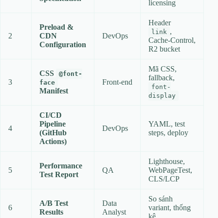
licensing
Header
Preload &
,
link
2
CDN
DevOps
Cache‑Control,
Configuration
R2 bucket
Mã CSS,
CSS
@font-
fallback,
3
Front‑end
face
font-
Manifest
display
CI/CD
Pipeline
YAML, test
4
DevOps
(GitHub
steps, deploy
Actions)
Lighthouse,
Performance
5
QA
WebPageTest,
Test Report
CLS/LCP
So sánh
A/B Test
Data
6
variant, thống
Results
Analyst
kê