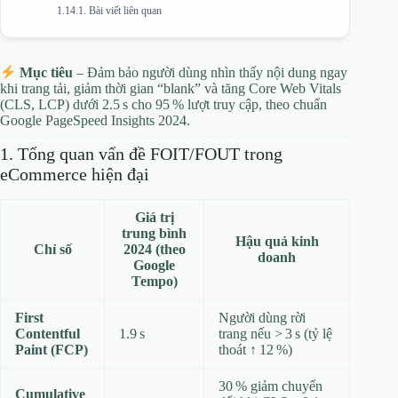
Bài viết liên quan
Mục tiêu
– Đảm bảo người dùng nhìn thấy nội dung ngay
khi trang tải, giảm thời gian “blank” và tăng Core Web Vitals
(CLS, LCP) dưới 2.5 s cho 95 % lượt truy cập, theo chuẩn
Google PageSpeed Insights 2024.
1. Tổng quan vấn đề FOIT/FOUT trong
eCommerce hiện đại
Giá trị
trung bình
Hậu quả kinh
Chỉ số
2024 (theo
doanh
Google
Tempo)
First
Người dùng rời
Contentful
1.9 s
trang nếu > 3 s (tỷ lệ
Paint (FCP)
thoát ↑ 12 %)
30 % giảm chuyển
Cumulative