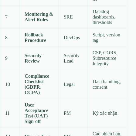
Datadog
Monitoring &
7
SRE
dashboards,
Alert Rules
thresholds
Rollback
Script, version
8
DevOps
Procedure
tag
CSP, CORS,
Security
Security
9
Subresource
Review
Lead
Integrity
Compliance
Checklist
Data handling,
10
Legal
(GDPR,
consent
CCPA)
User
Acceptance
11
PM
Ký xác nhận
Test (UAT)
Sign‑off
Các phiên bản,