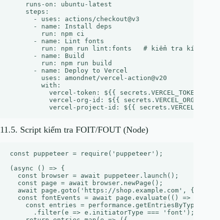
    runs-on: ubuntu-latest

    steps:

      - uses: actions/checkout@v3

      - name: Install deps

        run: npm ci

      - name: Lint fonts

        run: npm run lint:fonts   # kiểm tra kích thướ
      - name: Build

        run: npm run build

      - name: Deploy to Vercel

        uses: amondnet/vercel-action@v20

        with:

          vercel-token: ${{ secrets.VERCEL_TOKEN }}

          vercel-org-id: ${{ secrets.VERCEL_ORG_ID }}

11.5. Script kiểm tra FOIT/FOUT (Node)
const puppeteer = require('puppeteer');

(async () => {

  const browser = await puppeteer.launch();

  const page = await browser.newPage();

  await page.goto('https://shop.example.com', {waitUnt
  const fontEvents = await page.evaluate(() => {

    const entries = performance.getEntriesByType('reso
      .filter(e => e.initiatorType === 'font');

    return entries.map(e => ({
