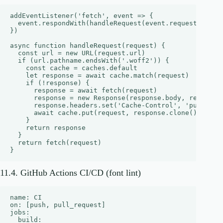
addEventListener('fetch', event => {

  event.respondWith(handleRequest(event.request))

})

async function handleRequest(request) {

  const url = new URL(request.url)

  if (url.pathname.endsWith('.woff2')) {

    const cache = caches.default

    let response = await cache.match(request)

    if (!response) {

      response = await fetch(request)

      response = new Response(response.body, response)
      response.headers.set('Cache-Control', 'public, m
      await cache.put(request, response.clone())

    }

    return response

  }

  return fetch(request)

11.4. GitHub Actions CI/CD (font lint)
name: CI

on: [push, pull_request]

jobs:

  build:
