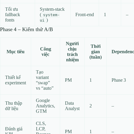
Tối ưu
System‑stack
fallback
(
Front‑end
1
–
system-
fonts
)
ui
Phase 4 – Kiểm thử A/B
Người
Thời
Công
chịu
Mục tiêu
gian
Dependen
việc
trách
(tuần)
nhiệm
Tạo
Thiết kế
variant
PM
1
Phase 3
experiment
“swap”
vs “auto”
Google
Thu thập
Data
Analytics,
2
–
dữ liệu
Analyst
GTM
CLS,
Đánh giá
LCP,
PM
1
–