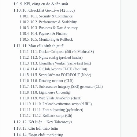
9. KPI, công cụ đo & tần suất
10. Checklist Go‑Live (42 mục)
10.1. Security & Compliance
10.2. Performance & Scalability
10.3. Business & Data Accuracy
10.4. Payment & Finance
10.5. Monitoring & Rollback
11. Mẫu cấu hình thực tế
11.1. Docker Compose (đối với MedusaJS)
11.2. Nginx config (preload header)
11.3. Cloudflare Worker (cache‑first font)
11.4. GitHub Actions CI/CD (font lint)
11.5. Script kiểm tra FOIT/FOUT (Node)
11.6. Datadog monitor (CLS)
11.7. Subresource Integrity (SRI) generator (CLI)
11.8. Lighthouse CI config
11.9. Web Vitals JavaScript (client)
11.10. Preload verification script (cURL)
11.11. Font subsetting (pyftsubset)
11.12. Rollback script (Git)
12. Kết luận – Key Takeaways
13. Câu hỏi thảo luận
14. Đoạn chốt marketing