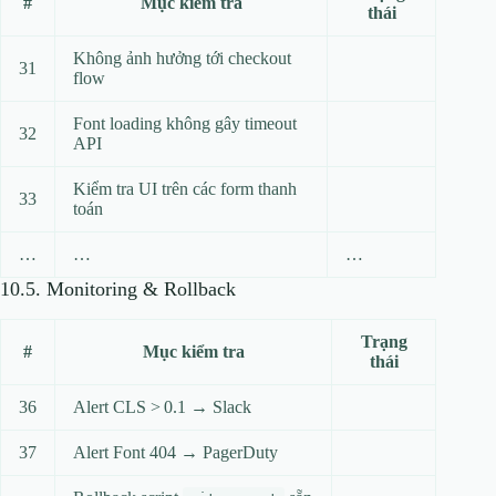
#
Mục kiểm tra
thái
Không ảnh hưởng tới checkout
31
flow
Font loading không gây timeout
32
API
Kiểm tra UI trên các form thanh
33
toán
…
…
…
10.5. Monitoring & Rollback
Trạng
#
Mục kiểm tra
thái
36
Alert CLS > 0.1 → Slack
37
Alert Font 404 → PagerDuty