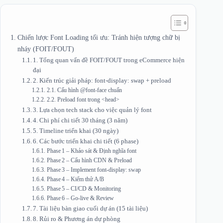
Chiến lược Font Loading tối ưu: Tránh hiện tượng chữ bị
nháy (FOIT/FOUT)
1. Tổng quan vấn đề FOIT/FOUT trong eCommerce hiện
đại
2. Kiến trúc giải pháp: font-display: swap + preload
2.1. Cấu hình @font-face chuẩn
2.2. Preload font trong <head>
3. Lựa chọn tech stack cho việc quản lý font
4. Chi phí chi tiết 30 tháng (3 năm)
5. Timeline triển khai (30 ngày)
6. Các bước triển khai chi tiết (6 phase)
Phase 1 – Khảo sát & Định nghĩa font
Phase 2 – Cấu hình CDN & Preload
Phase 3 – Implement font-display: swap
Phase 4 – Kiểm thử A/B
Phase 5 – CI/CD & Monitoring
Phase 6 – Go‑live & Review
7. Tài liệu bàn giao cuối dự án (15 tài liệu)
8. Rủi ro & Phương án dự phòng