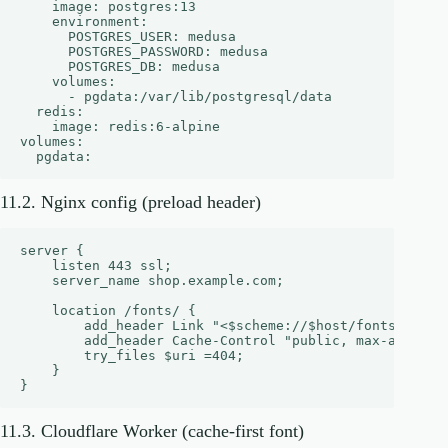
    image: postgres:13

    environment:

      POSTGRES_USER: medusa

      POSTGRES_PASSWORD: medusa

      POSTGRES_DB: medusa

    volumes:

      - pgdata:/var/lib/postgresql/data

  redis:

    image: redis:6-alpine

volumes:

11.2. Nginx config (preload header)
server {

    listen 443 ssl;

    server_name shop.example.com;

    location /fonts/ {

        add_header Link "<$scheme://$host/fonts/BrandS
        add_header Cache-Control "public, max-age=3153
        try_files $uri =404;

    }

11.3. Cloudflare Worker (cache‑first font)