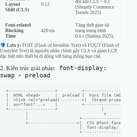
đổi khi CLS > 0.1
Layout
0.12
(Shopify Commerce
Shift (CLS)
Trends 2025)
Font‑related
Tăng thời gian tải
Blocking
420 ms
trang trung bình
Time
0.6 s (Statista 2025)
Lưu ý:
FOIT (Flash of Invisible Text) và FOUT (Flash of
Unstyled Text) là nguyên nhân chính gây CLS và giảm LCP,
đặc biệt trên thiết bị di động với băng thông hạn chế.
font-display:
2. Kiến trúc giải pháp:
swap
preload
+
+-------------------+          +-------------------+

|  HTML <head>      |  preload |  Font file (WOFF2)|

|  <link rel="preload|--------->|  (brand‑primary) |

|  as="font"...>    |          +-------------------+

+-------------------+                  |

        |                               v

        |                     +-------------------+

        +-------------------->|  CSS @font-face   |

                              |  font-display: swap|
