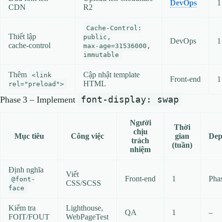
DevOps
1
CDN
R2
Cache‑Control:
Thiết lập
public,
DevOps
1
cache‑control
max‑age=31536000,
immutable
Thêm
Cập nhật template
<link
Front‑end
1
HTML
rel="preload">
font-display: swap
Phase 3 – Implement
Người
Thời
chịu
Mục tiêu
Công việc
gian
Dep
trách
(tuần)
nhiệm
Định nghĩa
Viết
Front‑end
1
Pha
@font-
CSS/SCSS
face
Kiểm tra
Lighthouse,
QA
1
–
FOIT/FOUT
WebPageTest