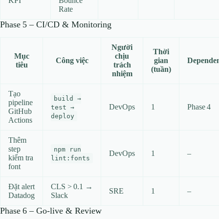
KPI
Bounce
Rate
Phase 5 – CI/CD & Monitoring
Người
Thời
Mục
chịu
Công việc
gian
Depende
tiêu
trách
(tuần)
nhiệm
Tạo
build →
pipeline
DevOps
1
Phase 4
test →
GitHub
deploy
Actions
Thêm
step
npm run
DevOps
1
–
kiểm tra
lint:fonts
font
Đặt alert
CLS > 0.1 →
SRE
1
–
Datadog
Slack
Phase 6 – Go‑live & Review