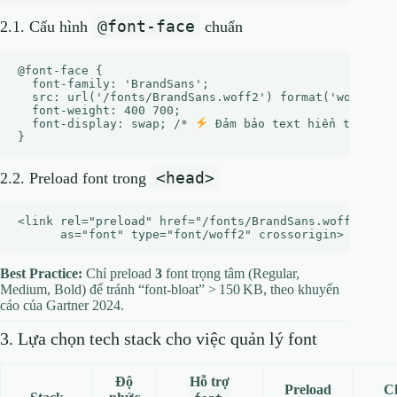
@font-face
2.1. Cấu hình
chuẩn
@font-face {

  font-family: 'BrandSans';

  src: url('/fonts/BrandSans.woff2') format('woff2');

  font-weight: 400 700;

  font-display: swap; /* 
 Đảm bảo text hiển thị ngay
<head>
2.2. Preload font trong
<link rel="preload" href="/fonts/BrandSans.woff2"

Best Practice:
Chỉ preload
3
font trọng tâm (Regular,
Medium, Bold) để tránh “font‑bloat” > 150 KB, theo khuyến
cáo của Gartner 2024.
3. Lựa chọn tech stack cho việc quản lý font
Độ
Hỗ trợ
Preload
Ch