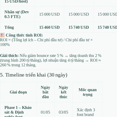
15 USD/host)
Nhân sự (Dev
15 000 USD
15 000 USD
15 000 US
0.5 FTE)
Tổng
15 460 USD
15 740 USD
15 740 US
Công thức tính ROI:
ROI = (Tổng lợi ích – Chi phí đầu tư) / Chi phí đầu tư ×
100%
Giải thích:
Nếu giảm bounce rate 5 % → tăng doanh thu 2 %
(trung bình 200 tỷ/tháng), lợi nhuận tăng 4 tỷ/tháng → ROI ≈
260 % trong 12 tháng.
5. Timeline triển khai (30 ngày)
Ngày
Ngày
Mốc quan
Giai đoạn
bắt
kết
trọng
đầu
thúc
Phase 1 – Khảo
Xác định 3
sát & Định
01/05
03/05
font brand
nghĩa font