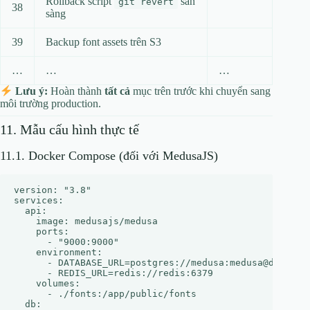
Rollback script
sẵn
git revert
38
sàng
39
Backup font assets trên S3
…
…
…
Lưu ý:
Hoàn thành
tất cả
mục trên trước khi chuyển sang
môi trường production.
11. Mẫu cấu hình thực tế
11.1. Docker Compose (đối với MedusaJS)
version: "3.8"

services:

  api:

    image: medusajs/medusa

    ports:

      - "9000:9000"

    environment:

      - DATABASE_URL=postgres://medusa:medusa@db:5432/
      - REDIS_URL=redis://redis:6379

    volumes:

      - ./fonts:/app/public/fonts

  db:
