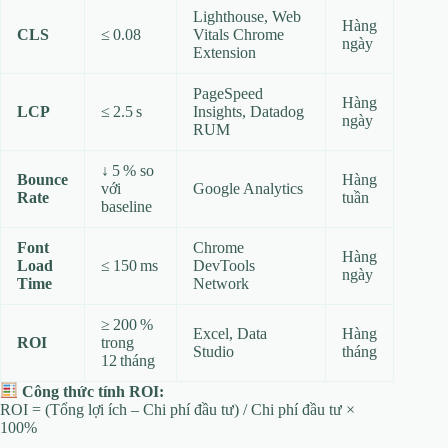
Lighthouse, Web
Hàng
CLS
≤ 0.08
Vitals Chrome
ngày
Extension
PageSpeed
Hàng
LCP
≤ 2.5 s
Insights, Datadog
ngày
RUM
↓ 5 % so
Bounce
Hàng
với
Google Analytics
Rate
tuần
baseline
Font
Chrome
Hàng
Load
≤ 150 ms
DevTools
ngày
Time
Network
≥ 200 %
Excel, Data
Hàng
ROI
trong
Studio
tháng
12 tháng
Công thức tính ROI:
ROI = (Tổng lợi ích – Chi phí đầu tư) / Chi phí đầu tư ×
100%