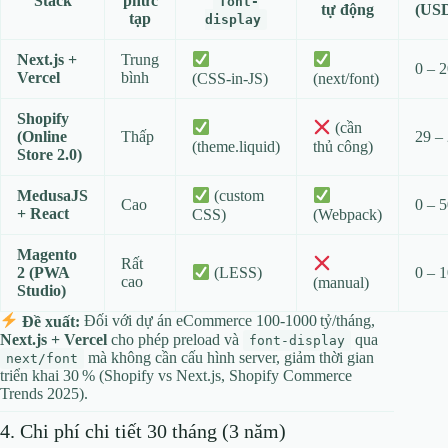
Stack
phức
font-
tự động
(USD
tạp
display
Next.js +
Trung
0 – 
Vercel
bình
(CSS‑in‑JS)
(next/font)
Shopify
(cần
(Online
Thấp
29 –
(theme.liquid)
thủ công)
Store 2.0)
MedusaJS
(custom
Cao
0 – 
+ React
CSS)
(Webpack)
Magento
Rất
2 (PWA
0 – 
(LESS)
cao
(manual)
Studio)
Đề xuất:
Đối với dự án eCommerce 100‑1000 tỷ/tháng,
Next.js + Vercel
cho phép preload và
qua
font-display
mà không cần cấu hình server, giảm thời gian
next/font
triển khai 30 % (Shopify vs Next.js, Shopify Commerce
Trends 2025).
4. Chi phí chi tiết 30 tháng (3 năm)