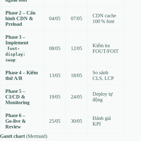
Phase 2 – Cấu
CDN cache
hình CDN &
04/05
07/05
100 % font
Preload
Phase 3 –
Implement
Kiểm tra
08/05
12/05
font-
FOUT/FOIT
display:
swap
Phase 4 – Kiểm
So sánh
13/05
18/05
thử A/B
CLS, LCP
Phase 5 –
Deploy tự
CI/CD &
19/05
24/05
động
Monitoring
Phase 6 –
Đánh giá
Go‑live &
25/05
30/05
KPI
Review
Gantt chart
(Mermaid)