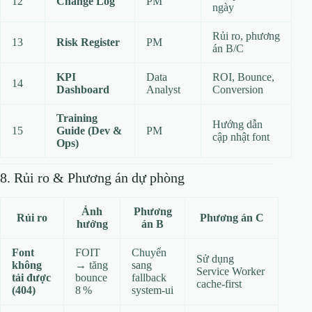
12
Change Log
PM
ngày
Rủi ro, phương
13
Risk Register
PM
án B/C
KPI
Data
ROI, Bounce,
14
Dashboard
Analyst
Conversion
Training
Hướng dẫn
15
Guide (Dev &
PM
cập nhật font
Ops)
8. Rủi ro & Phương án dự phòng
Ảnh
Phương
Rủi ro
Phương án C
hưởng
án B
Font
FOIT
Chuyển
Sử dụng
không
→ tăng
sang
Service Worker
tải được
bounce
fallback
cache‑first
(404)
8 %
system‑ui