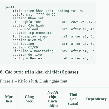
gantt

    title Triển khai Font Loading tối ưu

    dateFormat  YYYY-MM-DD

    section Khảo sát

    Định nghĩa font          :a1, 2024-05-01, 3d

    section Cấu hình

    CDN & Preload            :a2, after a1, 4d

    section Implementation

    font-display: swap       :a3, after a2, 5d

    section Kiểm thử

    A/B Testing              :a4, after a3, 6d

    section CI/CD

    Pipeline & Monitoring    :a5, after a4, 6d

    section Go‑live

6. Các bước triển khai chi tiết (6 phase)
Phase 1 – Khảo sát & Định nghĩa font
Người
Thời
Mục
Công
chịu
gian
Dependency
tiêu
việc
trách
(tuần)
nhiệm