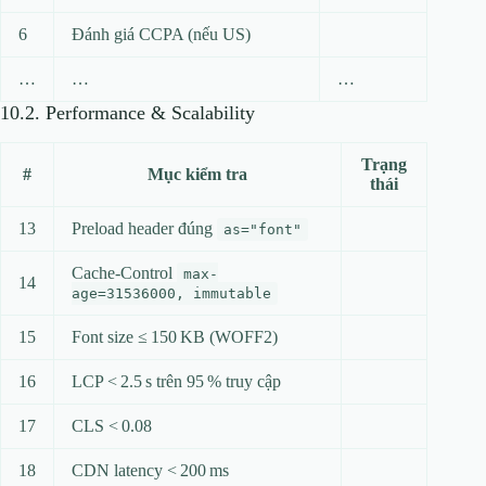
6
Đánh giá CCPA (nếu US)
…
…
…
10.2. Performance & Scalability
Trạng
#
Mục kiểm tra
thái
13
Preload header đúng
as="font"
Cache‑Control
max-
14
age=31536000, immutable
15
Font size ≤ 150 KB (WOFF2)
16
LCP < 2.5 s trên 95 % truy cập
17
CLS < 0.08
18
CDN latency < 200 ms