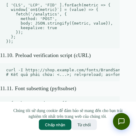
[ 'CLS', 'LCP', 'FID' ].forEach(metric => {

  window[`on${metric}`] = (value) => {

    fetch('/analytics', {

      method: 'POST',

      body: JSON.stringify({metric, value}),

      keepalive: true

    });

  };

11.10. Preload verification script (cURL)
curl -I https://shop.example.com/fonts/BrandSans.woff2
11.11. Font subsetting (pyftsubset)
Chúng tôi sử dụng cookie để đảm bảo sẽ mang đến cho bạn trải
11.12. Rollback script (Git)
nghiệm tốt nhất trên trang web của chúng tôi.
Chấp nhận
Từ chối
#!/bin/bash
