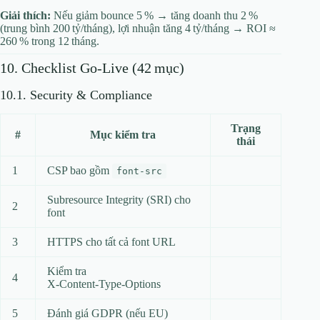
Giải thích:
Nếu giảm bounce 5 % → tăng doanh thu 2 %
(trung bình 200 tỷ/tháng), lợi nhuận tăng 4 tỷ/tháng → ROI ≈
260 % trong 12 tháng.
10. Checklist Go‑Live (42 mục)
10.1. Security & Compliance
Trạng
#
Mục kiểm tra
thái
1
CSP bao gồm
font-src
Subresource Integrity (SRI) cho
2
font
3
HTTPS cho tất cả font URL
Kiểm tra
4
X‑Content‑Type‑Options
5
Đánh giá GDPR (nếu EU)