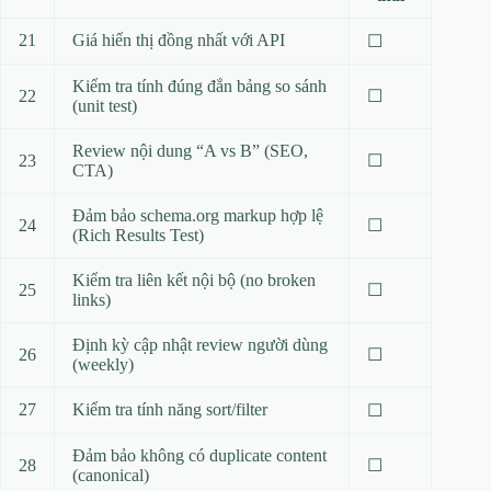
21
Giá hiển thị đồng nhất với API
☐
Kiểm tra tính đúng đắn bảng so sánh
22
☐
(unit test)
Review nội dung “A vs B” (SEO,
23
☐
CTA)
Đảm bảo schema.org markup hợp lệ
24
☐
(Rich Results Test)
Kiểm tra liên kết nội bộ (no broken
25
☐
links)
Định kỳ cập nhật review người dùng
26
☐
(weekly)
27
Kiểm tra tính năng sort/filter
☐
Đảm bảo không có duplicate content
28
☐
(canonical)