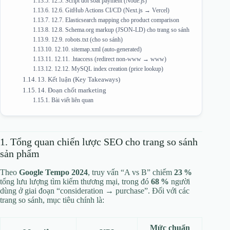
12.5. Script đối soát payment (Node.js)
12.6. GitHub Actions CI/CD (Next.js → Vercel)
12.7. Elasticsearch mapping cho product comparison
12.8. Schema.org markup (JSON‑LD) cho trang so sánh
12.9. robots.txt (cho so sánh)
12.10. sitemap.xml (auto‑generated)
12.11. .htaccess (redirect non‑www → www)
12.12. MySQL index creation (price lookup)
13. Kết luận (Key Takeaways)
14. Đoạn chốt marketing
Bài viết liên quan
1. Tổng quan chiến lược SEO cho trang so sánh
sản phẩm
Theo
Google Tempo 2024
, truy vấn “A vs B” chiếm
23 %
tổng lưu lượng tìm kiếm thương mại, trong đó
68 %
người
dùng ở giai đoạn “consideration → purchase”. Đối với các
trang so sánh, mục tiêu chính là:
Mức chuẩn