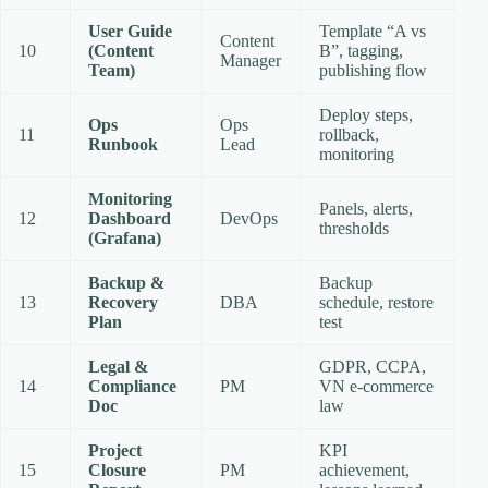
User Guide
Template “A vs
Content
10
(Content
B”, tagging,
Manager
Team)
publishing flow
Deploy steps,
Ops
Ops
11
rollback,
Runbook
Lead
monitoring
Monitoring
Panels, alerts,
12
Dashboard
DevOps
thresholds
(Grafana)
Backup &
Backup
13
Recovery
DBA
schedule, restore
Plan
test
Legal &
GDPR, CCPA,
14
Compliance
PM
VN e‑commerce
Doc
law
Project
KPI
15
Closure
PM
achievement,