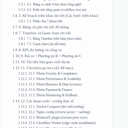
4.1. Bảng so sánh 4 lựa chọn công nghệ
4.2. Kiến trúc tổng quan (workflow text art)
5. Kế hoạch triển khai chi tiết (Các bước triển khai)
5.1. Phân chia 7 phase lớn
6. Bảng chi phí chi tiết 30 tháng
7. Timeline và Gantt chart chi tiết
7.1. Bảng Timeline triển khai (theo tuần)
7.2. Gantt chart (chi tiết hơn)
8. KPI, đo lường và công cụ
9. Rủi ro + Phương án B + Phương án C
10. Tài liệu bàn giao cuối dự án
11. Checklist go‑live (42‑48 mục)
11.1. Nhóm Security & Compliance
11.2. Nhóm Performance & Scalability
11.3. Nhóm Business & Data Accuracy
11.4. Nhóm Payment & Finance
11.5. Nhóm Monitoring & Rollback
12. Các đoạn code / config thực tế
12.1. Docker Compose (dev môi trường)
12.2. Nginx config (reverse proxy + caching)
12.3. MedusaJS plugin (custom price sync)
12.4. Cloudflare Worker (edge cache invalidation)