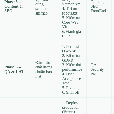
Phase 5 –
Content,
dung,
sitemap.xml
Content &
SEO,
schema,
4. Tối ưu
SEO
FrontEnd
sitemap
robots.txt
5. Kiểm tra
Core Web
Vitals
6. Đánh giá
CTR
1. Pen‑test
OWASP
2. Kiểm tra
GDPR
Đảm bảo
3. Kiểm thử
QA,
Phase 6 –
chất lượng,
performance
Security,
QA & UAT
chuẩn bảo
4. User
PM
mật
Acceptance
Test
5. Fix bugs
6. Sign‑off
1. Deploy
production
(Vercel)