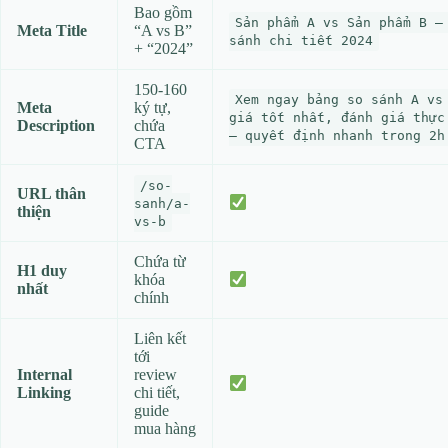
Bao gồm
Sản phẩm A vs Sản phẩm B –
Meta Title
“A vs B”
sánh chi tiết 2024
+ “2024”
150‑160
Xem ngay bảng so sánh A vs
Meta
ký tự,
giá tốt nhất, đánh giá thực
Description
chứa
– quyết định nhanh trong 2h
CTA
/so-
URL thân
sanh/a-
thiện
vs-b
Chứa từ
H1 duy
khóa
nhất
chính
Liên kết
tới
Internal
review
Linking
chi tiết,
guide
mua hàng