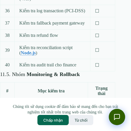
36
Kiểm tra log transaction (PCI‑DSS)
☐
37
Kiểm tra fallback payment gateway
☐
38
Kiểm tra refund flow
☐
Kiểm tra reconciliation script
39
☐
(
Node.js
)
40
Kiểm tra audit trail cho finance
☐
11.5. Nhóm
Monitoring & Rollback
Trạng
#
Mục kiểm tra
thái
41
Alert khi error rate > 0.5 %
☐
Chúng tôi sử dụng cookie để đảm bảo sẽ mang đến cho bạn trải
nghiệm tốt nhất trên trang web của chúng tôi.
42
Dashboard latency, error, traffic
☐
Chấp nhận
Từ chối
Test rollback script (Git revert +