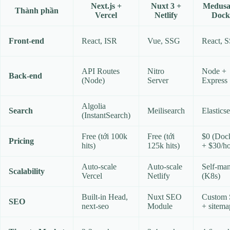
Next.js +
Nuxt 3 +
Medusa
Thành phần
Vercel
Netlify
Dock
Front‑end
React, ISR
Vue, SSG
React, 
API Routes
Nitro
Node +
Back‑end
(Node)
Server
Express
Algolia
Search
Meilisearch
Elastics
(InstantSearch)
Free (tới 100k
Free (tới
$0 (Doc
Pricing
hits)
125k hits)
+ $30/ho
Auto‑scale
Auto‑scale
Self‑ma
Scalability
Vercel
Netlify
(K8s)
Built‑in Head,
Nuxt SEO
Custom
SEO
next‑seo
Module
+ sitema