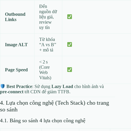
Đến
nguồn dữ
Outbound
liệu giá,
Links
review
uy tín
Từ khóa
Image ALT
“A vs B”
+ mô tả
< 2 s
(Core
Page Speed
Web
Vitals)
Best Practice
: Sử dụng
Lazy Load
cho hình ảnh và
pre‑connect
tới CDN để giảm TTFB.
4. Lựa chọn công nghệ (Tech Stack) cho trang
so sánh
4.1. Bảng so sánh 4 lựa chọn công nghệ