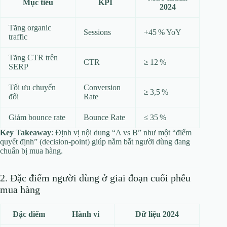
Mục tiêu
KPI
2024
Tăng organic
Sessions
+45 % YoY
traffic
Tăng CTR trên
CTR
≥ 12 %
SERP
Tối ưu chuyển
Conversion
≥ 3,5 %
đổi
Rate
Giảm bounce rate
Bounce Rate
≤ 35 %
Key Takeaway
: Định vị nội dung “A vs B” như một “điểm
quyết định” (decision‑point) giúp nắm bắt người dùng đang
chuẩn bị mua hàng.
2. Đặc điểm người dùng ở giai đoạn cuối phễu
mua hàng
Đặc điểm
Hành vi
Dữ liệu 2024