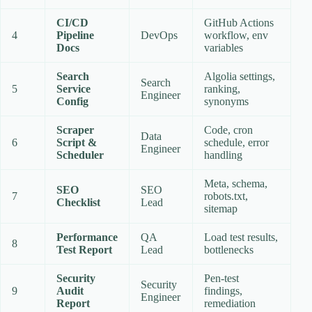
CI/CD
GitHub Actions
4
Pipeline
DevOps
workflow, env
Docs
variables
Search
Algolia settings,
Search
5
Service
ranking,
Engineer
Config
synonyms
Scraper
Code, cron
Data
6
Script &
schedule, error
Engineer
Scheduler
handling
Meta, schema,
SEO
SEO
7
robots.txt,
Checklist
Lead
sitemap
Performance
QA
Load test results,
8
Test Report
Lead
bottlenecks
Security
Pen‑test
Security
9
Audit
findings,
Engineer
Report
remediation