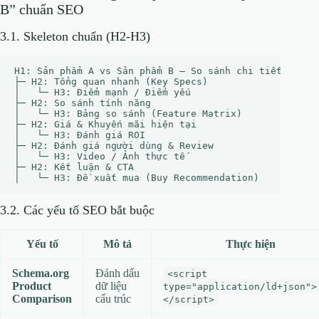
B” chuẩn SEO
3.1. Skeleton chuẩn (H2‑H3)
H1: Sản phẩm A vs Sản phẩm B – So sánh chi tiết 2024

├─ H2: Tổng quan nhanh (Key Specs)

│   └─ H3: Điểm mạnh / Điểm yếu

├─ H2: So sánh tính năng

│   └─ H3: Bảng so sánh (Feature Matrix)

├─ H2: Giá & Khuyến mãi hiện tại

│   └─ H3: Đánh giá ROI

├─ H2: Đánh giá người dùng & Review

│   └─ H3: Video / Ảnh thực tế

├─ H2: Kết luận & CTA

3.2. Các yếu tố SEO bắt buộc
Yếu tố
Mô tả
Thực hiện
Schema.org
Đánh dấu
<script
Product
dữ liệu
type="application/ld+json">
Comparison
cấu trúc
</script>