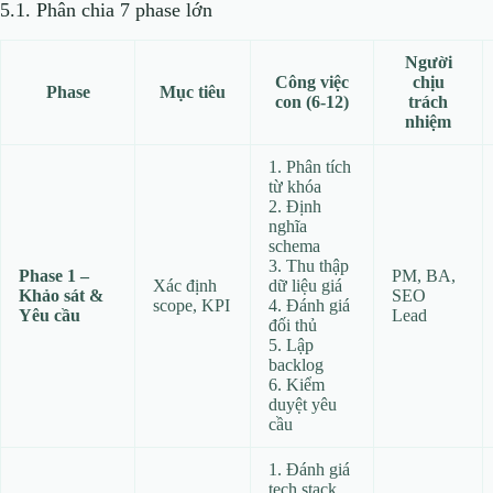
5.1. Phân chia 7 phase lớn
Người
Công việc
chịu
Phase
Mục tiêu
con (6‑12)
trách
nhiệm
1. Phân tích
từ khóa
2. Định
nghĩa
schema
3. Thu thập
Phase 1 –
PM, BA,
Xác định
dữ liệu giá
Khảo sát &
SEO
scope, KPI
4. Đánh giá
Yêu cầu
Lead
đối thủ
5. Lập
backlog
6. Kiểm
duyệt yêu
cầu
1. Đánh giá
tech stack