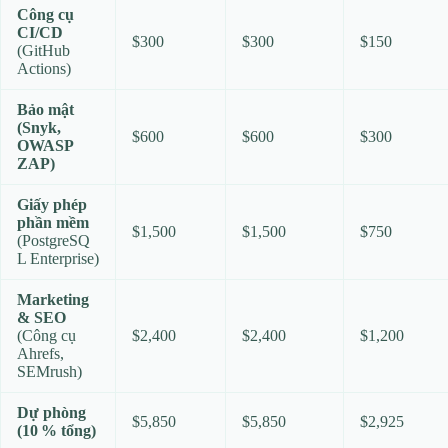
Công cụ
CI/CD
$300
$300
$150
(GitHub
Actions)
Bảo mật
(Snyk,
$600
$600
$300
OWASP
ZAP)
Giấy phép
phần mềm
$1,500
$1,500
$750
(PostgreSQ
L Enterprise)
Marketing
& SEO
(Công cụ
$2,400
$2,400
$1,200
Ahrefs,
SEMrush)
Dự phòng
$5,850
$5,850
$2,925
(10 % tổng)