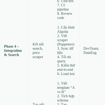
6. Unit test
7. CI
pipeline
8. Review
code
1. Cấu hình
Algolia
2. Viết
scraper
Kết nối
(Puppeteer)
Phase 4 –
search,
3. Sync dữ
DevTeam,
Integration
price
liệu
DataEng
& Search
scraper
4. Tối ưu
query
5. Kiểm thử
end‑to‑end
6. Load test
1. Viết
template “A
vs B”
2. Tích hợp
schema
Tạo nội
3. Tạo