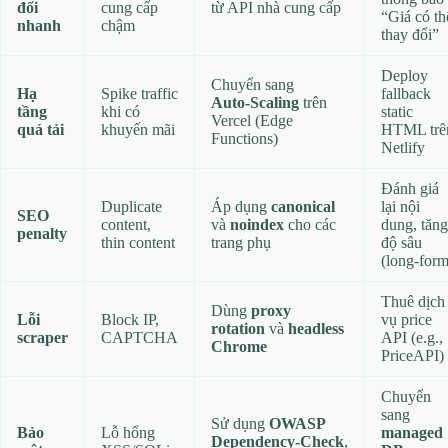
đổi
cung cấp
từ API nhà cung cấp
“Giá có th
nhanh
chậm
thay đổi”
Deploy
Chuyển sang
Hạ
Spike traffic
fallback
Auto‑Scaling
trên
tầng
khi có
static
Vercel (Edge
quá tải
khuyến mãi
HTML trê
Functions)
Netlify
Đánh giá
Duplicate
Áp dụng
canonical
lại nội
SEO
content,
và
noindex
cho các
dung, tăng
penalty
thin content
trang phụ
độ sâu
(long‑form
Thuê dịch
Dùng
proxy
Lỗi
Block IP,
vụ price
rotation
và
headless
scraper
CAPTCHA
API (e.g.,
Chrome
PriceAPI)
Chuyển
sang
Sử dụng
OWASP
Bảo
Lỗ hổng
managed
Dependency‑Check
,