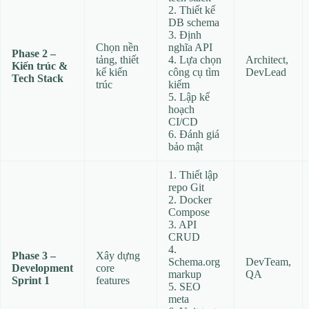
2. Thiết kế
DB schema
3. Định
Chọn nền
nghĩa API
Phase 2 –
tảng, thiết
4. Lựa chọn
Architect,
Kiến trúc &
kế kiến
công cụ tìm
DevLead
Tech Stack
trúc
kiếm
5. Lập kế
hoạch
CI/CD
6. Đánh giá
bảo mật
1. Thiết lập
repo Git
2. Docker
Compose
3. API
CRUD
4.
Phase 3 –
Xây dựng
Schema.org
DevTeam,
Development
core
markup
QA
Sprint 1
features
5. SEO
meta