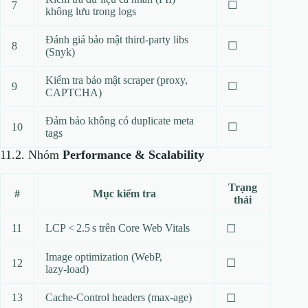
7
☐
không lưu trong logs
Đánh giá bảo mật third‑party libs
8
☐
(Snyk)
Kiểm tra bảo mật scraper (proxy,
9
☐
CAPTCHA)
Đảm bảo không có duplicate meta
10
☐
tags
11.2. Nhóm
Performance & Scalability
Trạng
#
Mục kiểm tra
thái
11
LCP < 2.5 s trên Core Web Vitals
☐
Image optimization (WebP,
12
☐
lazy‑load)
13
Cache‑Control headers (max‑age)
☐