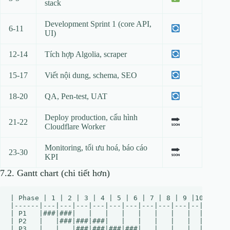
stack
Development Sprint 1 (core API,
6‑11
UI)
12‑14
Tích hợp Algolia, scraper
15‑17
Viết nội dung, schema, SEO
18‑20
QA, Pen‑test, UAT
Deploy production, cấu hình
21‑22
Cloudflare Worker
Monitoring, tối ưu hoá, báo cáo
23‑30
KPI
7.2. Gantt chart (chi tiết hơn)
| Phase | 1 | 2 | 3 | 4 | 5 | 6 | 7 | 8 | 9 |10|11|12
|------|---|---|---|---|---|---|---|---|---|--|--|--|
| P1   |###|###|   |   |   |   |   |   |   |  |  |  |
| P2   |   |###|###|###|   |   |   |   |   |  |  |  |
| P3   |   |   |###|###|###|###|   |   |   |  |  |  |