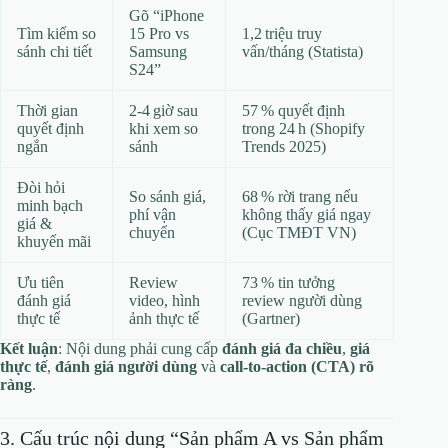
Gõ “iPhone
Tìm kiếm so
15 Pro vs
1,2 triệu truy
sánh chi tiết
Samsung
vấn/tháng (Statista)
S24”
Thời gian
2‑4 giờ sau
57 % quyết định
quyết định
khi xem so
trong 24 h (Shopify
ngắn
sánh
Trends 2025)
Đòi hỏi
So sánh giá,
68 % rời trang nếu
minh bạch
phí vận
không thấy giá ngay
giá &
chuyển
(Cục TMĐT VN)
khuyến mãi
Ưu tiên
Review
73 % tin tưởng
đánh giá
video, hình
review người dùng
thực tế
ảnh thực tế
(Gartner)
Kết luận
: Nội dung phải cung cấp
đánh giá đa chiều
,
giá
thực tế
,
đánh giá người dùng
và
call‑to‑action (CTA) rõ
ràng
.
3. Cấu trúc nội dung “Sản phẩm A vs Sản phẩm