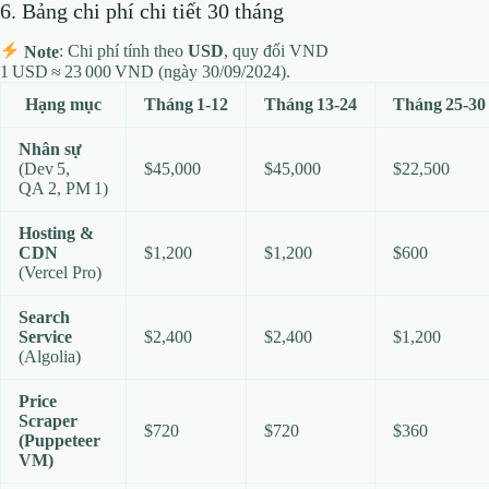
6. Bảng chi phí chi tiết 30 tháng
Note
: Chi phí tính theo
USD
, quy đổi VND
1 USD ≈ 23 000 VND (ngày 30/09/2024).
Hạng mục
Tháng 1‑12
Tháng 13‑24
Tháng 25‑30
Nhân sự
(Dev 5,
$45,000
$45,000
$22,500
QA 2, PM 1)
Hosting &
CDN
$1,200
$1,200
$600
(Vercel Pro)
Search
Service
$2,400
$2,400
$1,200
(Algolia)
Price
Scraper
$720
$720
$360
(Puppeteer
VM)