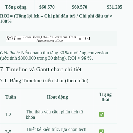
Tổng cộng
$60,570
$60,570
$31,285
ROI = (Tổng lợi ích – Chi phí đầu tư) / Chi phí đầu tư ×
100%
Giải thích
: Nếu doanh thu tăng 30 % nhờ tăng conversion
(ước tính $300,000 trong 30 tháng), ROI ≈
96 %
.
7. Timeline và Gantt chart chi tiết
7.1. Bảng Timeline triển khai (theo tuần)
Trạng
Tuần
Hoạt động
thái
Thu thập yêu cầu, phân tích từ
1‑2
khóa
Thiết kế kiến trúc, lựa chọn tech
3‑5