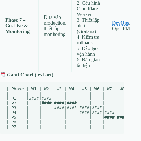
2. Cấu hình
Cloudflare
Worker
Đưa vào
Phase 7 –
3. Thiết lập
production,
DevOps
,
Go‑Live &
alert
thiết lập
Ops, PM
Monitoring
(Grafana)
monitoring
4. Kiểm tra
rollback
5. Đào tạo
vận hành
6. Bàn giao
tài liệu
Gantt Chart (text art)
| Phase | W1 | W2 | W3 | W4 | W5 | W6 | W7 | W8 | W9 |
|-------|----|----|----|----|----|----|----|----|----|
| P1    |####|####|    |    |    |    |    |    |    |
| P2    |    |####|####|####|    |    |    |    |    |
| P3    |    |    |####|####|####|####|    |    |    |
| P4    |    |    |    |    |####|####|####|    |    |
| P5    |    |    |    |    |    |    |####|####|####|
| P6    |    |    |    |    |    |    |    |    |####|