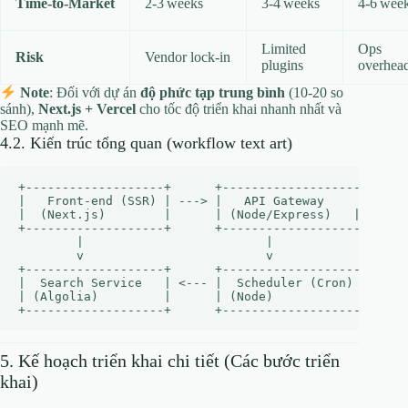
Time‑to‑Market
2‑3 weeks
3‑4 weeks
4‑6 wee
Limited
Ops
Risk
Vendor lock‑in
plugins
overhea
Note
: Đối với dự án
độ phức tạp trung bình
(10‑20 so
sánh),
Next.js + Vercel
cho tốc độ triển khai nhanh nhất và
SEO mạnh mẽ.
4.2. Kiến trúc tổng quan (workflow text art)
+-------------------+      +-------------------+      
|   Front‑end (SSR) | ---> |   API Gateway     | ---> 
|  (Next.js)        |      | (Node/Express)   |      |
+-------------------+      +-------------------+      
        |                         |                   
        v                         v                   
+-------------------+      +-------------------+      
|  Search Service   | <--- |  Scheduler (Cron) | ---> 
| (Algolia)         |      | (Node)            |      
5. Kế hoạch triển khai chi tiết (Các bước triển
khai)