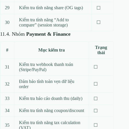
29
Kiểm tra tính năng share (OG tags)
☐
Kiểm tra tính năng “Add to
30
☐
compare” (session storage)
11.4. Nhóm
Payment & Finance
Trạng
#
Mục kiểm tra
thái
Kiểm tra webhook thanh toán
31
☐
(Stripe/PayPal)
Đảm bảo tính toàn vẹn dữ liệu
32
☐
order
33
Kiểm tra báo cáo doanh thu (daily)
☐
34
Kiểm tra tính năng coupon/discount
☐
Kiểm tra tính năng tax calculation
35
☐
(VAT)