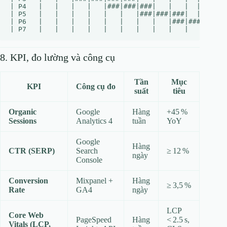
| P4   |   |   |   |   |###|###|###|   |   |  |  |  |
| P5   |   |   |   |   |   |   |###|###|###|  |  |  |
| P6   |   |   |   |   |   |   |   |   |###|###|###| 
8. KPI, đo lường và công cụ
Tần
Mục
KPI
Công cụ đo
suất
tiêu
Organic
Google
Hàng
+45 %
Sessions
Analytics 4
tuần
YoY
Google
Hàng
CTR (SERP)
Search
≥ 12 %
ngày
Console
Conversion
Mixpanel +
Hàng
≥ 3,5 %
Rate
GA4
ngày
LCP
Core Web
PageSpeed
Hàng
< 2.5 s,
Vitals (LCP,