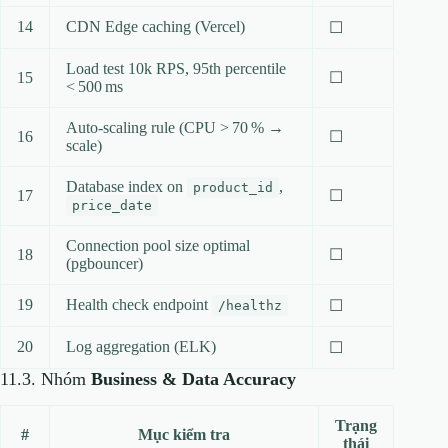
14
CDN Edge caching (Vercel)
☐
Load test 10k RPS, 95th percentile
15
☐
< 500 ms
Auto‑scaling rule (CPU > 70 % →
16
☐
scale)
Database index on
,
product_id
17
☐
price_date
Connection pool size optimal
18
☐
(pgbouncer)
19
Health check endpoint
☐
/healthz
20
Log aggregation (ELK)
☐
11.3. Nhóm
Business & Data Accuracy
Trạng
#
Mục kiểm tra
thái