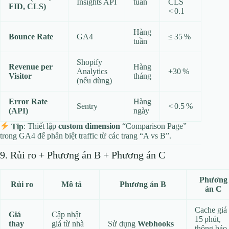
Insights API
tuần
CLS
FID, CLS)
< 0.1
Hàng
Bounce Rate
GA4
≤ 35 %
tuần
Shopify
Revenue per
Hàng
Analytics
+30 %
Visitor
tháng
(nếu dùng)
Error Rate
Hàng
Sentry
< 0.5 %
(API)
ngày
Tip
: Thiết lập
custom dimension
“Comparison Page”
trong GA4 để phân biệt traffic từ các trang “A vs B”.
9. Rủi ro + Phương án B + Phương án C
Phương
Rủi ro
Mô tả
Phương án B
án C
Cache giá
Giá
Cập nhật
15 phút,
thay
giá từ nhà
Sử dụng
Webhooks
thông báo