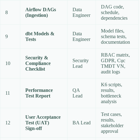
DAG code,
Airflow DAGs
Data
8
schedule,
(Ingestion)
Engineer
dependencies
Model files,
dbt Models &
Data
9
schema tests,
Tests
Engineer
documentation
RBAC matrix,
Security &
Security
GDPR, Cục
10
Compliance
Lead
TMĐT VN,
Checklist
audit logs
K6 scripts,
Performance
QA
results,
11
Test Report
Lead
bottleneck
analysis
Test cases,
User Acceptance
results,
12
Test (UAT)
BA Lead
stakeholder
Sign‑off
approval