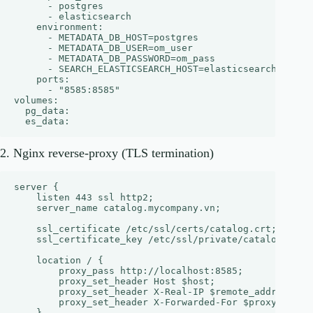
      - postgres

      - elasticsearch

    environment:

      - METADATA_DB_HOST=postgres

      - METADATA_DB_USER=om_user

      - METADATA_DB_PASSWORD=om_pass

      - SEARCH_ELASTICSEARCH_HOST=elasticsearch

    ports:

      - "8585:8585"

volumes:

  pg_data:

2. Nginx reverse‑proxy (TLS termination)
server {

    listen 443 ssl http2;

    server_name catalog.mycompany.vn;

    ssl_certificate /etc/ssl/certs/catalog.crt;

    ssl_certificate_key /etc/ssl/private/catalog.key;

    location / {

        proxy_pass http://localhost:8585;

        proxy_set_header Host $host;

        proxy_set_header X-Real-IP $remote_addr;

        proxy_set_header X-Forwarded-For $proxy_add_x_
    }
