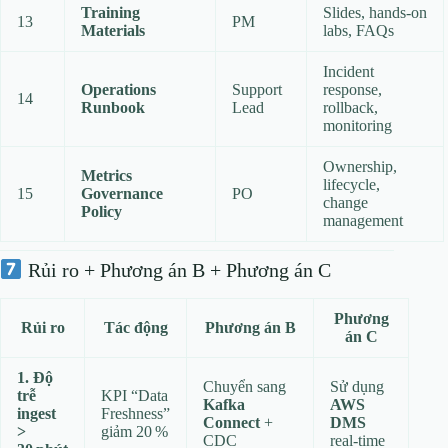
Training
Slides, hands‑on
13
PM
Materials
labs, FAQs
Incident
Operations
Support
response,
14
Runbook
Lead
rollback,
monitoring
Ownership,
Metrics
lifecycle,
15
Governance
PO
change
Policy
management
Rủi ro + Phương án B + Phương án C
Phương
Rủi ro
Tác động
Phương án B
án C
1. Độ
Chuyển sang
Sử dụng
trễ
KPI “Data
Kafka
AWS
ingest
Freshness”
Connect
+
DMS
>
giảm 20 %
CDC
real‑time