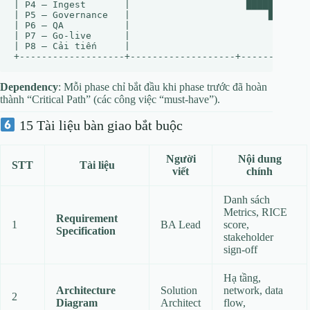
| P4 – Ingest       |                     ████████████
| P5 – Governance   |                         ████████
| P6 – QA           |                               ██
| P7 – Go‑live      |                                 
| P8 – Cải tiến     |                                 
Dependency
: Mỗi phase chỉ bắt đầu khi phase trước đã hoàn
thành “Critical Path” (các công việc “must‑have”).
15 Tài liệu bàn giao bắt buộc
Người
Nội dung
STT
Tài liệu
viết
chính
Danh sách
Metrics, RICE
Requirement
1
BA Lead
score,
Specification
stakeholder
sign‑off
Hạ tầng,
Architecture
Solution
network, data
2
Diagram
Architect
flow,