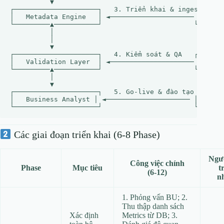
          ▼                                           
┌─────────────────────┐   3. Triển khai & ingest   ┌──
│   Metadata Engine   │ ◄───────────────────── │   ETL
└─────────▲───────────┘                       └───────
          │                                           
          │                                           
          ▼                                           
┌─────────────────────┐   4. Kiểm soát & QA   ┌───────
│   Validation Layer  │ ◄───────────────────── │   Tes
└─────────▲───────────┘                       └───────
          │                                           
          ▼                                           
┌─────────────────────┐   5. Go‑live & đào tạo   ┌────
│   Business Analyst │ ◄───────────────────── │   Trai
Các giai đoạn triển khai (6‑8 Phase)
Ngườ
Công việc chính
Phase
Mục tiêu
t
(6‑12)
n
1. Phỏng vấn BU; 2.
Thu thập danh sách
Xác định
Metrics từ DB; 3.