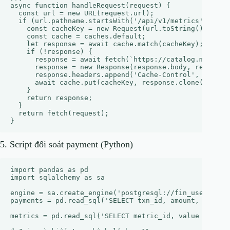
async function handleRequest(request) {

  const url = new URL(request.url);

  if (url.pathname.startsWith('/api/v1/metrics')) {

    const cacheKey = new Request(url.toString(), reque
    const cache = caches.default;

    let response = await cache.match(cacheKey);

    if (!response) {

      response = await fetch(`https://catalog.mycompan
      response = new Response(response.body, response)
      response.headers.append('Cache-Control', 'public
      await cache.put(cacheKey, response.clone());

    }

    return response;

  }

  return fetch(request);

5. Script đối soát payment (Python)
import pandas as pd

import sqlalchemy as sa

engine = sa.create_engine('postgresql://fin_user:fin_p
payments = pd.read_sql('SELECT txn_id, amount, status
metrics = pd.read_sql('SELECT metric_id, value FROM m