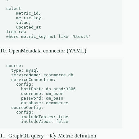
select

    metric_id,

    metric_key,

    value,

    updated_at

from raw

10. OpenMetadata connector (YAML)
source:

  type: mysql

  serviceName: ecommerce-db

  serviceConnection:

    config:

      hostPort: db-prod:3306

      username: om_user

      password: om_pass

      database: ecommerce

  sourceConfig:

    config:

      includeTables: true

11. GraphQL query – lấy Metric definition