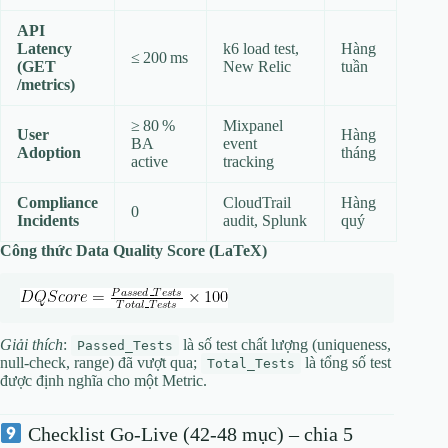
API
Latency
k6 load test,
Hàng
≤ 200 ms
(GET
New Relic
tuần
/metrics)
≥ 80 %
Mixpanel
User
Hàng
BA
event
Adoption
tháng
active
tracking
Compliance
CloudTrail
Hàng
0
Incidents
audit, Splunk
quý
Công thức Data Quality Score (LaTeX)
Giải thích
:
là số test chất lượng (uniqueness,
Passed_Tests
null‑check, range) đã vượt qua;
là tổng số test
Total_Tests
được định nghĩa cho một Metric.
Checklist Go‑Live (42‑48 mục) – chia 5