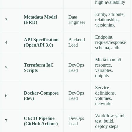
high‑availability
Entity, attribute,
Metadata Model
Data
3
relationships,
(ERD)
Engineer
versioning
Endpoint,
API Specification
Backend
4
request/response
(OpenAPI 3.0)
Lead
schema, auth
Mô tả toàn bộ
Terraform IaC
DevOps
resource,
5
Scripts
Lead
variables,
outputs
Service
Docker‑Compose
DevOps
definitions,
6
(dev)
Lead
volumes,
networks
Workflow yaml,
CI/CD Pipeline
DevOps
7
test, build,
(GitHub Actions)
Lead
deploy steps