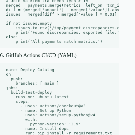
# Join và kiểm tra chênh lệch > 1%

merged = payments.merge(metrics, left_on='txn_id', rig
diff = (merged['amount'] - merged['value']).abs()

issues = merged[diff > merged['value'] * 0.01]

if not issues.empty:

    issues.to_csv('/tmp/payment_discrepancies.csv')

    print('Found discrepancies, exported file.')

else:

6. GitHub Actions CI/CD (YAML)
name: Deploy Catalog

on:

  push:

    branches: [ main ]

jobs:

  build-test-deploy:

    runs-on: ubuntu-latest

    steps:

      - uses: actions/checkout@v3

      - name: Set up Python

        uses: actions/setup-python@v4

        with:

          python-version: '3.9'

      - name: Install deps

        run: pip install -r requirements.txt
