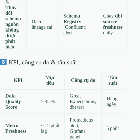
5.
Thay
đổi
Schema
Chạy
dbt
schema
Data
Registry
source
nguồn
lineage sai
(Confluent) +
freshness
không
alert
daily
được
phát
hiện
KPI, công cụ đo & tần suất
Mục
Tần
KPI
Công cụ đo
tiêu
suất
Data
Great
Hàng
Quality
≥ 95 %
Expectations,
ngày
Score
dbt test
Prometheus
Metric
≤ 15 phút
alert,
5 phút
Freshness
lag
Grafana
panel