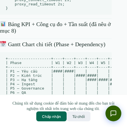
    proxy_read_timeout 2s;

Bảng KPI + Công cụ đo + Tần suất (đã nêu ở
mục 8)
Gantt Chart chi tiết (Phase + Dependency)
+-------------------+----+----+----+----+----+----+---
| Phase             | W1 | W2 | W3 | W4 | W5 | W6 | W7
+-------------------+----+----+----+----+----+----+---
| P1 – Yêu cầu      |####|####|    |    |    |    |   
| P2 – Kiến trúc    |    |    |####|####|    |    |   
| P3 – Hạ tầng      |    |    |    |####|####|####|   
| P4 – Ingest       |    |    |    |    |    |####|###
| P5 – Governance   |    |    |    |    |    |    |###
| P6 – QA           |    |    |    |    |    |    |   
| P7 – Go‑live      |    |    |    |    |    |    |   
| P8 – Cải tiến     |    |    |    |    |    |    |   
Chúng tôi sử dụng cookie để đảm bảo sẽ mang đến cho bạn trải
nghiệm tốt nhất trên trang web của chúng tôi.
Chấp nhận
Từ chối
= tuần làm việc.
#
Dependency
: mỗi phase chỉ bắt đầu khi các công việc