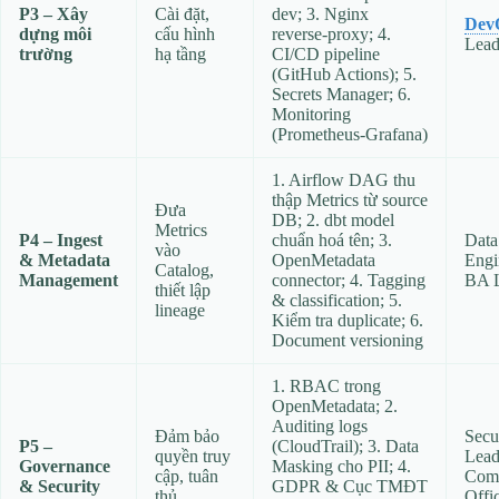
P3 – Xây
Cài đặt,
dev; 3. Nginx
Dev
dựng môi
cấu hình
reverse‑proxy; 4.
Lea
trường
hạ tầng
CI/CD pipeline
(GitHub Actions); 5.
Secrets Manager; 6.
Monitoring
(Prometheus‑Grafana)
1. Airflow DAG thu
thập Metrics từ source
Đưa
DB; 2. dbt model
Metrics
P4 – Ingest
chuẩn hoá tên; 3.
Data
vào
& Metadata
OpenMetadata
Engi
Catalog,
Management
connector; 4. Tagging
BA 
thiết lập
& classification; 5.
lineage
Kiểm tra duplicate; 6.
Document versioning
1. RBAC trong
OpenMetadata; 2.
Auditing logs
Đảm bảo
Secu
P5 –
(CloudTrail); 3. Data
quyền truy
Lead
Governance
Masking cho PII; 4.
cập, tuân
Comp
& Security
GDPR & Cục TMĐT
thủ
Offi