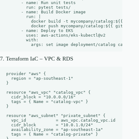
      - name: Run unit tests

        run: pytest tests/

      - name: Build Docker image

        run: |

          docker build -t mycompany/catalog:${{ github
          docker push mycompany/catalog:${{ github.sha
      - name: Deploy to EKS

        uses: aws-actions/eks-kubectl@v2

        with:

7. Terraform IaC – VPC & RDS
provider "aws" {

  region = "ap-southeast-1"

}

resource "aws_vpc" "catalog_vpc" {

  cidr_block = "10.0.0.0/16"

  tags = { Name = "catalog-vpc" }

}

resource "aws_subnet" "private_subnet" {

  vpc_id            = aws_vpc.catalog_vpc.id

  cidr_block        = "10.0.1.0/24"

  availability_zone = "ap-southeast-1a"

  tags = { Name = "catalog-private" }

}
