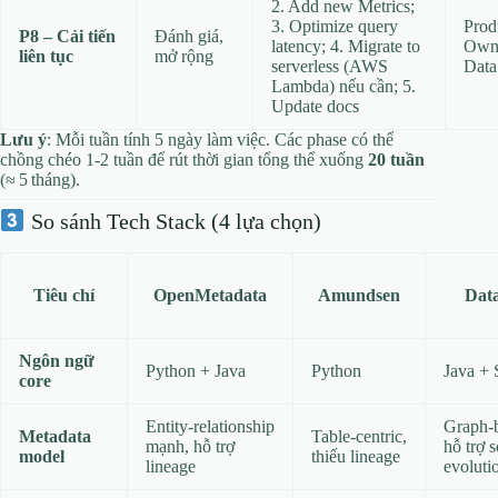
2. Add new Metrics;
3. Optimize query
Prod
P8 – Cải tiến
Đánh giá,
latency; 4. Migrate to
Own
liên tục
mở rộng
serverless (AWS
Data
Lambda) nếu cần; 5.
Update docs
Lưu ý
: Mỗi tuần tính 5 ngày làm việc. Các phase có thể
chồng chéo 1‑2 tuần để rút thời gian tổng thể xuống
20 tuần
(≈ 5 tháng).
So sánh Tech Stack (4 lựa chọn)
Tiêu chí
OpenMetadata
Amundsen
Dat
Ngôn ngữ
Python + Java
Python
Java + 
core
Entity‑relationship
Graph‑
Metadata
Table‑centric,
mạnh, hỗ trợ
hỗ trợ 
model
thiếu lineage
lineage
evoluti