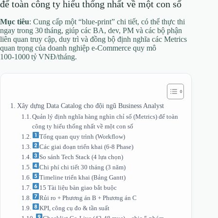
để toàn công ty hiểu thống nhất về một con số
Mục tiêu
: Cung cấp một “blue‑print” chi tiết, có thể thực thi
ngay trong 30 tháng, giúp các BA, dev, PM và các bộ phận
liên quan truy cập, duy trì và đồng bộ định nghĩa các Metrics
quan trọng của doanh nghiệp e‑Commerce quy mô
100‑1000 tỷ VNĐ/tháng.
Xây dựng Data Catalog cho đội ngũ Business Analyst
Quản lý định nghĩa hàng nghìn chỉ số (Metrics) để toàn
công ty hiểu thống nhất về một con số
Tổng quan quy trình (Workflow)
Các giai đoạn triển khai (6‑8 Phase)
So sánh Tech Stack (4 lựa chọn)
Chi phí chi tiết 30 tháng (3 năm)
Timeline triển khai (Bảng Gantt)
15 Tài liệu bàn giao bắt buộc
Rủi ro + Phương án B + Phương án C
KPI, công cụ đo & tần suất