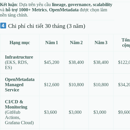
Kết luận
: Dựa trên yêu cầu
lineage, governance, scalability
và
hỗ trợ 1000+ Metrics
,
OpenMetadata
được chọn làm
nền tảng chính.
Chi phí chi tiết 30 tháng (3 năm)
Tổn
Hạng mục
Năm 1
Năm 2
Năm 3
cộn
Infrastructure
(EKS, RDS,
$45,200
$38,400
$38,400
$122,
ES)
OpenMetadata
Managed
$12,600
$10,800
$10,800
$34,2
Service
CI/CD &
Monitoring
(GitHub
$3,600
$3,000
$3,000
$9,60
Actions,
Grafana Cloud)