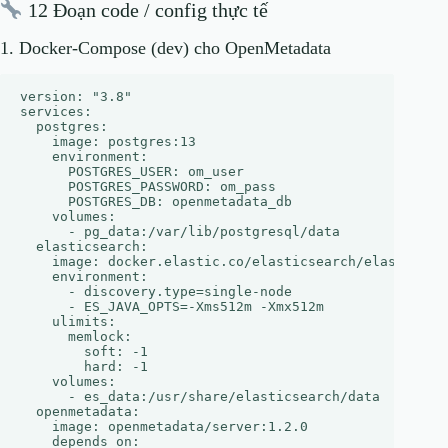
12 Đoạn code / config thực tế
1. Docker‑Compose (dev) cho OpenMetadata
version: "3.8"

services:

  postgres:

    image: postgres:13

    environment:

      POSTGRES_USER: om_user

      POSTGRES_PASSWORD: om_pass

      POSTGRES_DB: openmetadata_db

    volumes:

      - pg_data:/var/lib/postgresql/data

  elasticsearch:

    image: docker.elastic.co/elasticsearch/elasticsear
    environment:

      - discovery.type=single-node

      - ES_JAVA_OPTS=-Xms512m -Xmx512m

    ulimits:

      memlock:

        soft: -1

        hard: -1

    volumes:

      - es_data:/usr/share/elasticsearch/data

  openmetadata:

    image: openmetadata/server:1.2.0

    depends_on:
