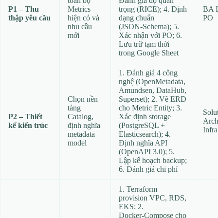
toàn bộ
Đánh giá độ quan
P1 – Thu
Metrics
trọng (RICE); 4. Định
BA L
thập yêu cầu
hiện có và
dạng chuẩn
PO
nhu cầu
(JSON‑Schema); 5.
mới
Xác nhận với PO; 6.
Lưu trữ tạm thời
trong Google Sheet
1. Đánh giá 4 công
nghệ (OpenMetadata,
Amundsen, DataHub,
Chọn nền
Superset); 2. Vẽ ERD
tảng
cho Metric Entity; 3.
Solu
P2 – Thiết
Catalog,
Xác định storage
Archi
kế kiến trúc
định nghĩa
(PostgreSQL +
Infr
metadata
Elasticsearch); 4.
model
Định nghĩa API
(OpenAPI 3.0); 5.
Lập kế hoạch backup;
6. Đánh giá chi phí
1. Terraform
provision VPC, RDS,
EKS; 2.
Docker‑Compose cho