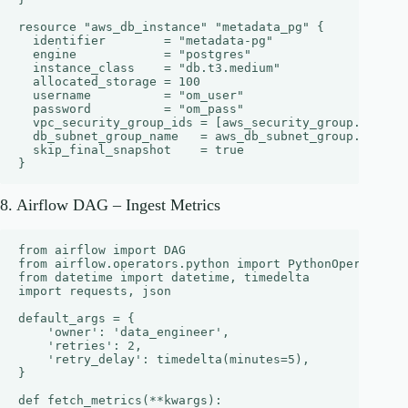
resource "aws_db_instance" "metadata_pg" {

  identifier        = "metadata-pg"

  engine            = "postgres"

  instance_class    = "db.t3.medium"

  allocated_storage = 100

  username          = "om_user"

  password          = "om_pass"

  vpc_security_group_ids = [aws_security_group.db_sg.i
  db_subnet_group_name   = aws_db_subnet_group.pg_subn
  skip_final_snapshot    = true

8. Airflow DAG – Ingest Metrics
from airflow import DAG

from airflow.operators.python import PythonOperator

from datetime import datetime, timedelta

import requests, json

default_args = {

    'owner': 'data_engineer',

    'retries': 2,

    'retry_delay': timedelta(minutes=5),

}

def fetch_metrics(**kwargs):
