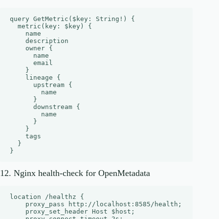
query GetMetric($key: String!) {

  metric(key: $key) {

    name

    description

    owner {

      name

      email

    }

    lineage {

      upstream {

        name

      }

      downstream {

        name

      }

    }

    tags

  }

12. Nginx health‑check for OpenMetadata
location /healthz {

    proxy_pass http://localhost:8585/health;

    proxy_set_header Host $host;

    proxy_connect_timeout 2s;
