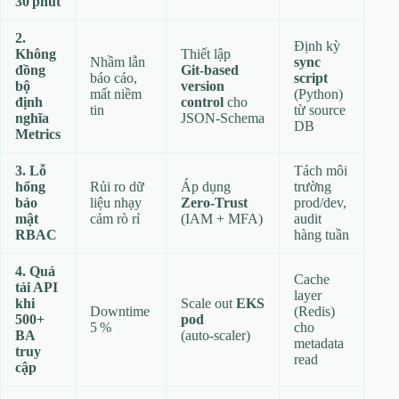
30 phút
2.
Định kỳ
Không
Thiết lập
Nhầm lẫn
sync
đồng
Git‑based
báo cáo,
script
bộ
version
mất niềm
(Python)
định
control
cho
tin
từ source
nghĩa
JSON‑Schema
DB
Metrics
3. Lỗ
Tách môi
hổng
Rủi ro dữ
Áp dụng
trường
bảo
liệu nhạy
Zero‑Trust
prod/dev,
mật
cảm rò rỉ
(IAM + MFA)
audit
RBAC
hàng tuần
4. Quá
Cache
tải API
layer
khi
Scale out
EKS
Downtime
(Redis)
500+
pod
5 %
cho
BA
(auto‑scaler)
metadata
truy
read
cập