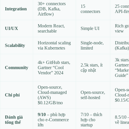
30+ connectors
15
25 conn
Integration
(DB, Kafka,
connectors
API‑firs
Airflow)
Modern React,
Rich gr
UI/UX
Simple UI
searchable
view
Horizontal scaling
Single‑node,
Distrib
Scalability
via Kubernetes
limited
(Kafka)
3k star
4k+ GitHub stars,
2.5k stars, ít
Gartner
Community
Gartner “Cool
cập nhật
“Marke
Vendor” 2024
Guide”
Open‑source,
Open‑s
Cloud‑managed
Open‑source,
Chi phí
Cloud‑
(AWS)
self‑hosted
$0.15/
$0.12/GB/mo
9/10
– phù hợp
7/10 – thích
Đánh giá
8.5/10 
cho e‑Commerce
hợp cho
tổng thể
về line
lớn
startup