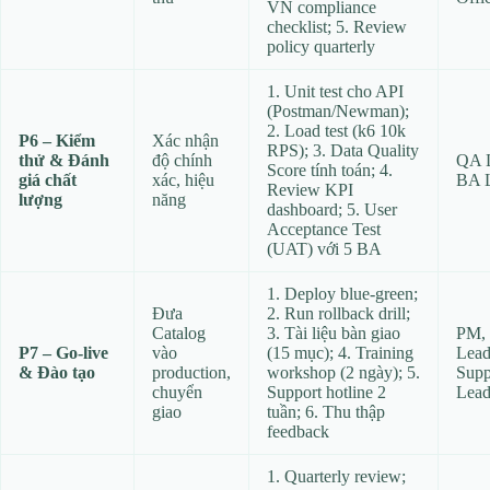
VN compliance
checklist; 5. Review
policy quarterly
1. Unit test cho API
(Postman/Newman);
2. Load test (k6 10k
P6 – Kiểm
Xác nhận
RPS); 3. Data Quality
thử & Đánh
độ chính
QA 
Score tính toán; 4.
giá chất
xác, hiệu
BA 
Review KPI
lượng
năng
dashboard; 5. User
Acceptance Test
(UAT) với 5 BA
1. Deploy blue‑green;
Đưa
2. Run rollback drill;
Catalog
3. Tài liệu bàn giao
PM,
P7 – Go‑live
vào
(15 mục); 4. Training
Lead
& Đào tạo
production,
workshop (2 ngày); 5.
Supp
chuyển
Support hotline 2
Lea
giao
tuần; 6. Thu thập
feedback
1. Quarterly review;