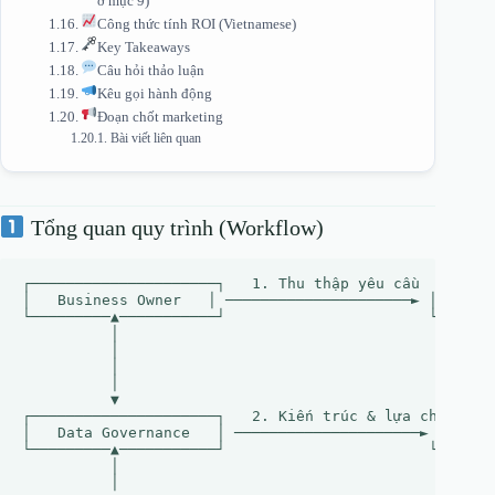
ở mục 9)
Công thức tính ROI (Vietnamese)
Key Takeaways
Câu hỏi thảo luận
Kêu gọi hành động
Đoạn chốt marketing
Bài viết liên quan
Tổng quan quy trình (Workflow)
┌─────────────────────┐   1. Thu thập yêu cầu   ┌─────
│   Business Owner   │ ─────────────────────► │   Requ
└─────────▲───────────┘                       └───────
          │                                           
          │                                           
          │                                           
          │                                           
          ▼                                           
┌─────────────────────┐   2. Kiến trúc & lựa chọn   ┌─
│   Data Governance   │ ─────────────────────► │   Tec
└─────────▲───────────┘                       └───────
          │                                           
          │                                           