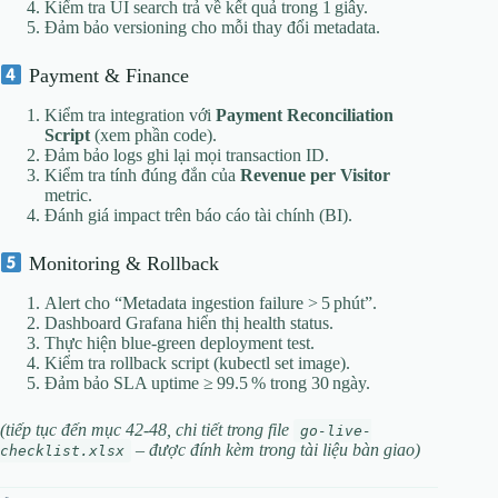
Kiểm tra UI search trả về kết quả trong 1 giây.
Đảm bảo versioning cho mỗi thay đổi metadata.
Payment & Finance
Kiểm tra integration với
Payment Reconciliation
Script
(xem phần code).
Đảm bảo logs ghi lại mọi transaction ID.
Kiểm tra tính đúng đắn của
Revenue per Visitor
metric.
Đánh giá impact trên báo cáo tài chính (BI).
Monitoring & Rollback
Alert cho “Metadata ingestion failure > 5 phút”.
Dashboard Grafana hiển thị health status.
Thực hiện blue‑green deployment test.
Kiểm tra rollback script (kubectl set image).
Đảm bảo SLA uptime ≥ 99.5 % trong 30 ngày.
(tiếp tục đến mục 42‑48, chi tiết trong file
go-live-
– được đính kèm trong tài liệu bàn giao)
checklist.xlsx