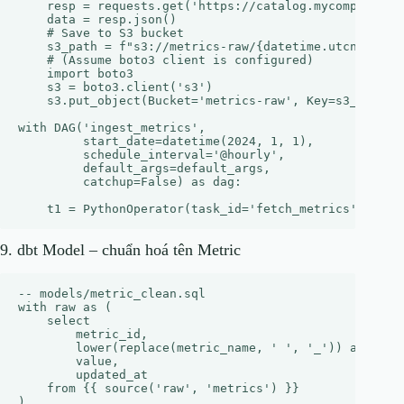
    resp = requests.get('https://catalog.mycompany.vn/
    data = resp.json()

    # Save to S3 bucket

    s3_path = f"s3://metrics-raw/{datetime.utcnow().st
    # (Assume boto3 client is configured)

    import boto3

    s3 = boto3.client('s3')

    s3.put_object(Bucket='metrics-raw', Key=s3_path, B
with DAG('ingest_metrics',

         start_date=datetime(2024, 1, 1),

         schedule_interval='@hourly',

         default_args=default_args,

         catchup=False) as dag:

9. dbt Model – chuẩn hoá tên Metric
-- models/metric_clean.sql

with raw as (

    select

        metric_id,

        lower(replace(metric_name, ' ', '_')) as metri
        value,

        updated_at

    from {{ source('raw', 'metrics') }}

)
