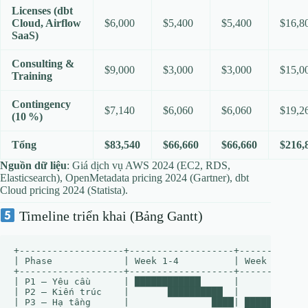
Licenses (dbt
Cloud, Airflow
$6,000
$5,400
$5,400
$16,8
SaaS)
Consulting &
$9,000
$3,000
$3,000
$15,0
Training
Contingency
$7,140
$6,060
$6,060
$19,2
(10 %)
Tổng
$83,540
$66,660
$66,660
$216,
Nguồn dữ liệu
: Giá dịch vụ AWS 2024 (EC2, RDS,
Elasticsearch), OpenMetadata pricing 2024 (Gartner), dbt
Cloud pricing 2024 (Statista).
Timeline triển khai (Bảng Gantt)
+-------------------+-------------------+-------------
| Phase             | Week 1‑4          | Week 5‑8    
+-------------------+-------------------+-------------
| P1 – Yêu cầu      | ████████████      |             
| P2 – Kiến trúc    |       ██████████  |             
| P3 – Hạ tầng      |               ████| ████████    