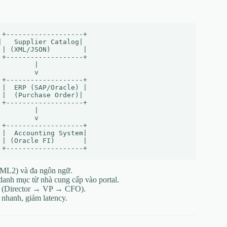
+-------------------+

   Supplier Catalog|

| (XML/JSON)        |

+-------------------+

        |

        v

+-------------------+

|  ERP (SAP/Oracle) |

|  (Purchase Order)|

+-------------------+

        |

        v

+-------------------+

|  Accounting System|

| (Oracle FI)       |

SAML2) và đa ngôn ngữ.
anh mục từ nhà cung cấp vào portal.
p (Director → VP → CFO).
i nhanh, giảm latency.