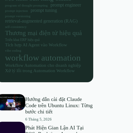
prompt engineer
program of thought prompting
prompt tuning
prompt injection
prompt versioning
retrieval-augmented generation (RAG)
self-consistency
Thương mại điện tử hiệu quả
Triển khai ERP hiệu quả
Tích hợp AI Agent vào Workflow
vibe coding
workflow automation
Workflow Automation cho doanh nghiệp
Xử lý lỗi trong Automation Workflow
Hướng dẫn cài đặt Claude
Code trên Ubuntu Linux: Từng
bước chi tiết
6 Tháng 5, 2026
Phát Hiện Gian Lận AI Tại