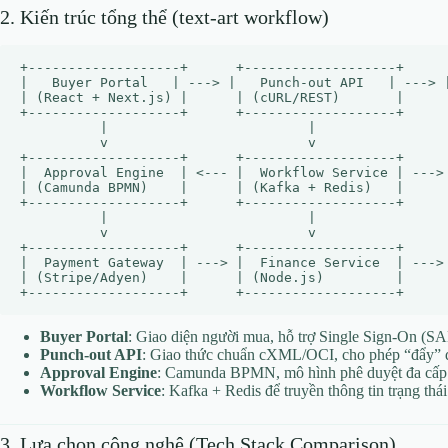
2. Kiến trúc tổng thể (text‑art workflow)
+-------------------+      +-------------------+      
|   Buyer Portal   | ---> |   Punch‑out API   | ---> |
| (React + Next.js) |      | (cURL/REST)       |      
+-------------------+      +-------------------+      
          |                         |                 
          v                         v                 
+-------------------+      +-------------------+      
|  Approval Engine  | <--- |  Workflow Service | ---> 
| (Camunda BPMN)    |      | (Kafka + Redis)   |      
+-------------------+      +-------------------+      
          |                         |                 
          v                         v                 
+-------------------+      +-------------------+      
|  Payment Gateway  | ---> |  Finance Service  | ---> 
| (Stripe/Adyen)    |      | (Node.js)         |      
Buyer Portal
: Giao diện người mua, hỗ trợ Single Sign‑On (
Punch‑out API
: Giao thức chuẩn cXML/OCI, cho phép “đẩy” d
Approval Engine
: Camunda BPMN, mô hình phê duyệt đa cấ
Workflow Service
: Kafka + Redis để truyền thông tin trạng thá
3. Lựa chọn công nghệ (Tech Stack Comparison)