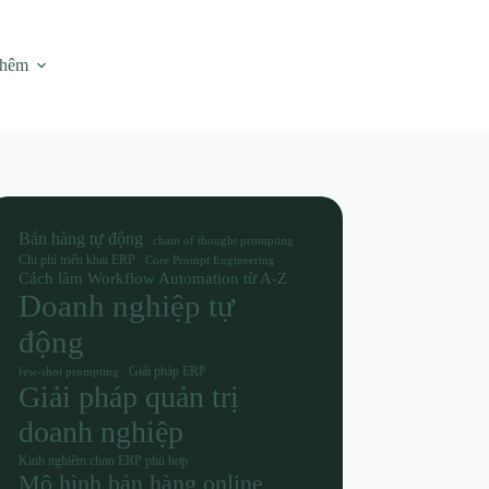
thêm
Bán hàng tự động
chain of thought prompting
Chi phí triển khai ERP
Core Prompt Engineering
Cách làm Workflow Automation từ A-Z
Doanh nghiệp tự
động
Giải pháp ERP
few-shot prompting
Giải pháp quản trị
doanh nghiệp
Kinh nghiệm chọn ERP phù hợp
Mô hình bán hàng online