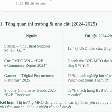
Bài viết liên quan
1. Tổng quan thị trường & nhu cầu (2024‑2025)
Nguồn
Dữ liệu 2024‑2
Statista – “Industrial Supplies
12,4 tỷ USD toàn cầu, tăn
Market Size”
Cục TMĐT VN – “B2B
Doanh thu B2B MRO đạt 8
e‑Commerce Report 2024”
tăng 9 % YoY
Gartner – “Digital Procurement
78 % doanh nghiệp lớn sẽ tr
Platforms” 2025
Punch‑out trong 3 năm tới
Shopify Commerce Trends 2025 –
62 % khách hàng B2B ưu tiê
“B2B Checkout”
re‑order”
Kết luận
: Thị trường MRO đang bùng nổ, các tập đoàn yêu cầu quy t
và kiểm soát chi phí qua nhiều cấp phê duyệt.