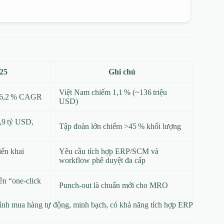
025
Ghi chú
Việt Nam chiếm 1,1 % (~136 triệu
g 6,2 % CAGR
USD)
,9 tỷ USD,
Tập đoàn lớn chiếm >45 % khối lượng
iển khai
Yêu cầu tích hợp ERP/SCM và
workflow phê duyệt đa cấp
n “one‑click
Punch‑out là chuẩn mới cho MRO
rình mua hàng tự động, minh bạch, có khả năng tích hợp ERP