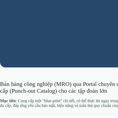
Bán hàng công nghiệp (MRO) qua Portal chuyên d
cấp (Punch‑out Catalog) cho các tập đoàn lớn
Mục tiêu
: Cung cấp một “blue‑print” chi tiết, có thể thực thi ngay tr
đa cấp, đáp ứng yêu cầu bảo mật, hiệu năng và tuân thủ quy chuẩn củ