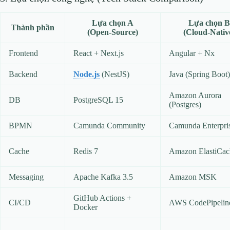
Lựa chọn A
Lựa chọn B
Thành phần
(Open‑Source)
(Cloud‑Nativ
Frontend
React + Next.js
Angular + Nx
Backend
Node.js
(NestJS)
Java (Spring Boot)
Amazon Aurora
DB
PostgreSQL 15
(Postgres)
BPMN
Camunda Community
Camunda Enterpri
Cache
Redis 7
Amazon ElastiCac
Messaging
Apache Kafka 3.5
Amazon MSK
GitHub Actions +
CI/CD
AWS CodePipelin
Docker