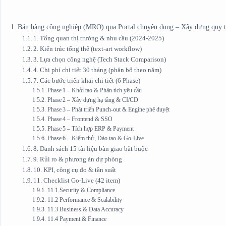
Bán hàng công nghiệp (MRO) qua Portal chuyên dụng – Xây dựng quy trì
1. Tổng quan thị trường & nhu cầu (2024‑2025)
2. Kiến trúc tổng thể (text‑art workflow)
3. Lựa chọn công nghệ (Tech Stack Comparison)
4. Chi phí chi tiết 30 tháng (phân bổ theo năm)
7. Các bước triển khai chi tiết (6 Phase)
Phase 1 – Khởi tạo & Phân tích yêu cầu
Phase 2 – Xây dựng hạ tầng & CI/CD
Phase 3 – Phát triển Punch‑out & Engine phê duyệt
Phase 4 – Frontend & SSO
Phase 5 – Tích hợp ERP & Payment
Phase 6 – Kiểm thử, Đào tạo & Go‑Live
8. Danh sách 15 tài liệu bàn giao bắt buộc
9. Rủi ro & phương án dự phòng
10. KPI, công cụ đo & tần suất
11. Checklist Go‑Live (42 item)
11.1 Security & Compliance
11.2 Performance & Scalability
11.3 Business & Data Accuracy
11.4 Payment & Finance