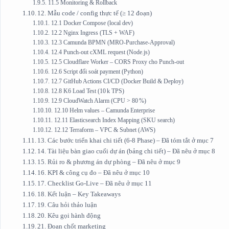
11.5 Monitoring & Rollback
12. Mẫu code / config thực tế (≥ 12 đoạn)
12.1 Docker Compose (local dev)
12.2 Nginx Ingress (TLS + WAF)
12.3 Camunda BPMN (MRO‑Purchase‑Approval)
12.4 Punch‑out cXML request (Node.js)
12.5 Cloudflare Worker – CORS Proxy cho Punch‑out
12.6 Script đối soát payment (Python)
12.7 GitHub Actions CI/CD (Docker Build & Deploy)
12.8 K6 Load Test (10 k TPS)
12.9 CloudWatch Alarm (CPU > 80 %)
12.10 Helm values – Camunda Enterprise
12.11 Elasticsearch Index Mapping (SKU search)
12.12 Terraform – VPC & Subnet (AWS)
13. Các bước triển khai chi tiết (6‑8 Phase) – Đã tóm tắt ở mục 7
14. Tài liệu bàn giao cuối dự án (bảng chi tiết) – Đã nêu ở mục 8
15. Rủi ro & phương án dự phòng – Đã nêu ở mục 9
16. KPI & công cụ đo – Đã nêu ở mục 10
17. Checklist Go‑Live – Đã nêu ở mục 11
18. Kết luận – Key Takeaways
19. Câu hỏi thảo luận
20. Kêu gọi hành động
21. Đoạn chốt marketing