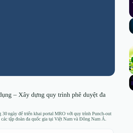
ụng – Xây dựng quy trình phê duyệt đa
ong 30 ngày để triển khai portal MRO với quy trình Punch‑out
a các tập đoàn đa quốc gia tại Việt Nam và Đông Nam Á.