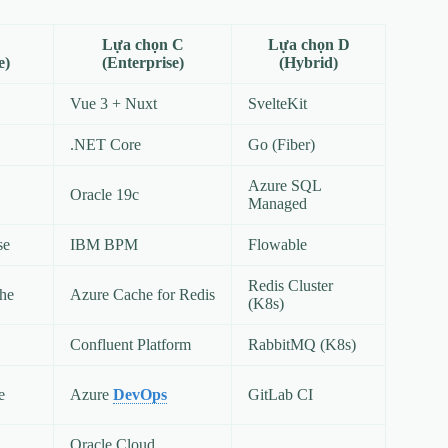
Lựa chọn C
Lựa chọn D
e)
(Enterprise)
(Hybrid)
Vue 3 + Nuxt
SvelteKit
.NET Core
Go (Fiber)
Azure SQL
Oracle 19c
Managed
se
IBM BPM
Flowable
Redis Cluster
he
Azure Cache for Redis
(K8s)
Confluent Platform
RabbitMQ (K8s)
e
Azure
DevOps
GitLab CI
Oracle Cloud