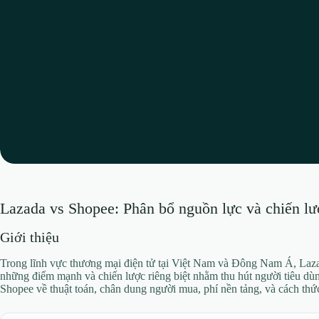
Lazada vs Shopee: Phân bổ nguồn lực và chiến lượ
Giới thiệu
Trong lĩnh vực thương mại điện tử tại Việt Nam và Đông Nam Á, Lazada
những điểm mạnh và chiến lược riêng biệt nhằm thu hút người tiêu dùn
Shopee về thuật toán, chân dung người mua, phí nền tảng, và cách thức