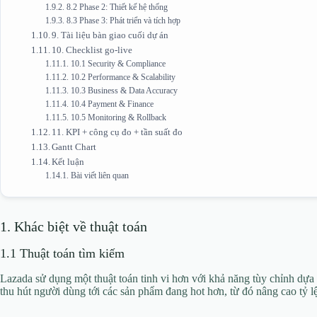
8.2 Phase 2: Thiết kế hệ thống
8.3 Phase 3: Phát triển và tích hợp
9. Tài liệu bàn giao cuối dự án
10. Checklist go-live
10.1 Security & Compliance
10.2 Performance & Scalability
10.3 Business & Data Accuracy
10.4 Payment & Finance
10.5 Monitoring & Rollback
11. KPI + công cụ đo + tần suất đo
Gantt Chart
Kết luận
Bài viết liên quan
1. Khác biệt về thuật toán
1.1 Thuật toán tìm kiếm
Lazada sử dụng một thuật toán tinh vi hơn với khả năng tùy chỉnh dựa 
thu hút người dùng tới các sản phẩm đang hot hơn, từ đó nâng cao tỷ l