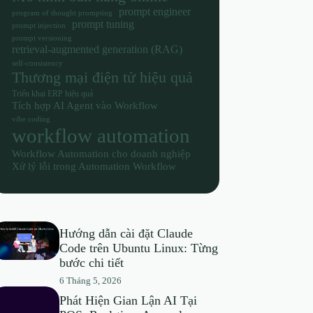
prompt engineer
program of thought prompting
prompt tuning
prompt injection
prompt versioning
retrieval-augmented generation (RAG)
self-consistency
Thương mại điện tử hiệu quả
Triển khai ERP hiệu quả
Tích hợp AI Agent vào Workflow
vibe coding
workflow automation
Workflow Automation cho doanh nghiệp
Xử lý lỗi trong Automation Workflow
Hướng dẫn cài đặt Claude
Code trên Ubuntu Linux: Từng
bước chi tiết
6 Tháng 5, 2026
Phát Hiện Gian Lận AI Tại