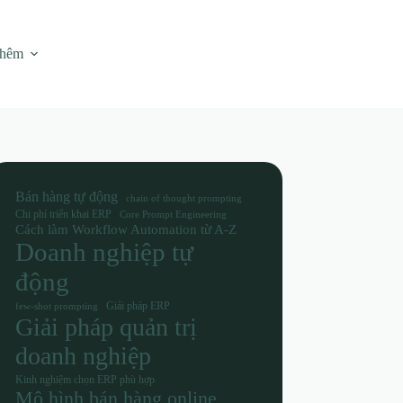
thêm
Bán hàng tự động
chain of thought prompting
Chi phí triển khai ERP
Core Prompt Engineering
Cách làm Workflow Automation từ A-Z
Doanh nghiệp tự
động
Giải pháp ERP
few-shot prompting
Giải pháp quản trị
doanh nghiệp
Kinh nghiệm chọn ERP phù hợp
Mô hình bán hàng online