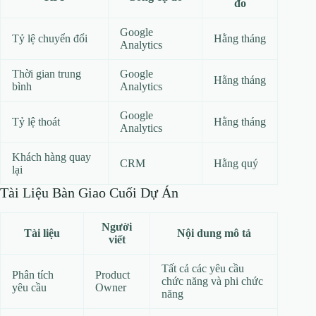
đo
Google
Tỷ lệ chuyển đổi
Hằng tháng
Analytics
Thời gian trung
Google
Hằng tháng
bình
Analytics
Google
Tỷ lệ thoát
Hằng tháng
Analytics
Khách hàng quay
CRM
Hằng quý
lại
Tài Liệu Bàn Giao Cuối Dự Án
Người
Tài liệu
Nội dung mô tả
viết
Tất cả các yêu cầu
Phân tích
Product
chức năng và phi chức
yêu cầu
Owner
năng