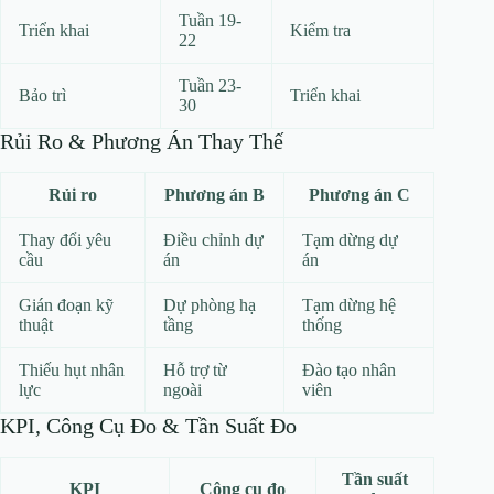
Tuần 19-
Triển khai
Kiểm tra
22
Tuần 23-
Bảo trì
Triển khai
30
Rủi Ro & Phương Án Thay Thế
Rủi ro
Phương án B
Phương án C
Thay đổi yêu
Điều chỉnh dự
Tạm dừng dự
cầu
án
án
Gián đoạn kỹ
Dự phòng hạ
Tạm dừng hệ
thuật
tầng
thống
Thiếu hụt nhân
Hỗ trợ từ
Đào tạo nhân
lực
ngoài
viên
KPI, Công Cụ Đo & Tần Suất Đo
Tần suất
KPI
Công cụ đo