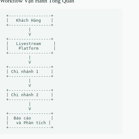
Workflow Vận Hành Tổng Quan
+-----------------+

|   Khách Hàng    |

+-----------------+

         |

         V

+-----------------+

|   Livestream     |

|    Platform      |

+-----------------+

         |

         V

+-----------------+

| Chi nhánh 1     |

+-----------------+

         |

         V

+-----------------+

| Chi nhánh 2     |

+-----------------+

         |

         V

+-----------------+

|  Báo cáo        |

|   và Phân tích |
