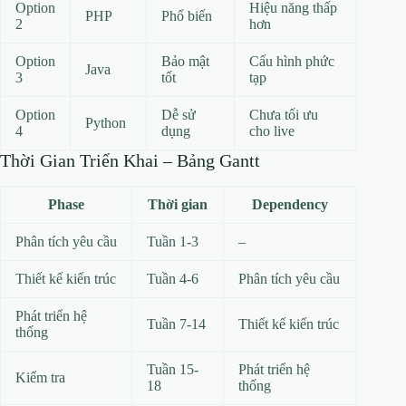
Option
Hiệu năng thấp
PHP
Phổ biến
2
hơn
Option
Bảo mật
Cấu hình phức
Java
3
tốt
tạp
Option
Dễ sử
Chưa tối ưu
Python
4
dụng
cho live
Thời Gian Triển Khai – Bảng Gantt
Phase
Thời gian
Dependency
Phân tích yêu cầu
Tuần 1-3
–
Thiết kế kiến trúc
Tuần 4-6
Phân tích yêu cầu
Phát triển hệ
Tuần 7-14
Thiết kế kiến trúc
thống
Tuần 15-
Phát triển hệ
Kiểm tra
18
thống