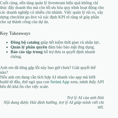
Cuối cùng, nền tảng quản lý livestream hiệu quả không chỉ
thúc đẩy doanh thu mà còn tối ưu hóa quy trình hoạt động cho
các doanh nghiệp có nhiều chi nhánh. Việc quản lý rủi ro, xây
dựng checklist go-live và xác định KPI rõ ràng sẽ góp phần
cho sự thành công của dự án.
Key Takeaways
Đồng bộ catalog
giúp tiết kiệm thời gian và nhân lực.
Quản lý phân quyền
đảm bảo bảo mật ứng dụng.
Báo cáo tập trung
hỗ trợ đưa ra quyết định nhanh
chóng.
Anh em đã từng gặp lỗi này bao giờ chưa? Giải quyết thế
nào?
Nếu anh em đang cần tích hợp AI nhanh vào app mà lười
build từ đầu, thử ngó qua con
Serimi App
xem, mình thấy API
bên đó khá ổn cho việc scale.
Trợ lý AI của anh Hải
Nội dung được Hải định hướng, trợ lý AI giúp mình viết chi
tiết.