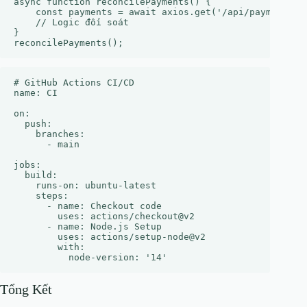
async function reconcilePayments() {

    const payments = await axios.get('/api/payments');
    // Logic đối soát

}

# GitHub Actions CI/CD

name: CI

on:

  push:

    branches:

      - main

jobs:

  build:

    runs-on: ubuntu-latest

    steps:

      - name: Checkout code

        uses: actions/checkout@v2

      - name: Node.js Setup

        uses: actions/setup-node@v2

        with:

Tổng Kết