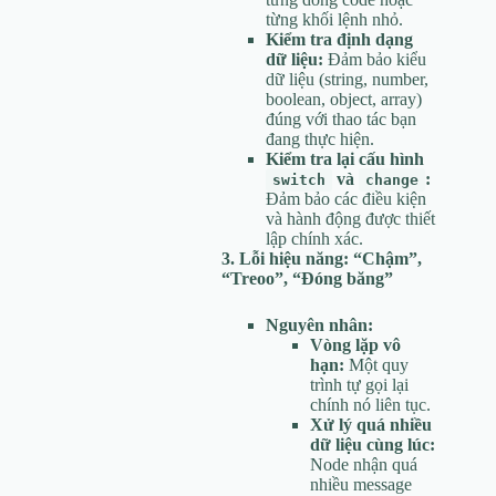
từng khối lệnh nhỏ.
Kiểm tra định dạng
dữ liệu:
Đảm bảo kiểu
dữ liệu (string, number,
boolean, object, array)
đúng với thao tác bạn
đang thực hiện.
Kiểm tra lại cấu hình
và
:
switch
change
Đảm bảo các điều kiện
và hành động được thiết
lập chính xác.
3. Lỗi hiệu năng: “Chậm”,
“Treoo”, “Đóng băng”
Nguyên nhân:
Vòng lặp vô
hạn:
Một quy
trình tự gọi lại
chính nó liên tục.
Xử lý quá nhiều
dữ liệu cùng lúc:
Node nhận quá
nhiều message