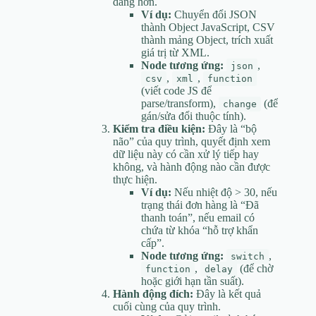
dàng hơn.
Ví dụ:
Chuyển đổi JSON
thành Object JavaScript, CSV
thành mảng Object, trích xuất
giá trị từ XML.
Node tương ứng:
,
json
,
,
csv
xml
function
(viết code JS để
parse/transform),
(để
change
gán/sửa đổi thuộc tính).
Kiểm tra điều kiện:
Đây là “bộ
não” của quy trình, quyết định xem
dữ liệu này có cần xử lý tiếp hay
không, và hành động nào cần được
thực hiện.
Ví dụ:
Nếu nhiệt độ > 30, nếu
trạng thái đơn hàng là “Đã
thanh toán”, nếu email có
chứa từ khóa “hỗ trợ khẩn
cấp”.
Node tương ứng:
,
switch
,
(để chờ
function
delay
hoặc giới hạn tần suất).
Hành động đích:
Đây là kết quả
cuối cùng của quy trình.