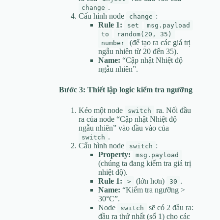
.
change
Cấu hình node
:
change
Rule 1:
set
msg.payload
to
random(20, 35)
(để tạo ra các giá trị
number
ngẫu nhiên từ 20 đến 35).
Name:
“Cập nhật Nhiệt độ
ngẫu nhiên”.
Bước 3: Thiết lập logic kiểm tra ngưỡng
Kéo một node
ra. Nối đầu
switch
ra của node “Cập nhật Nhiệt độ
ngẫu nhiên” vào đầu vào của
.
switch
Cấu hình node
:
switch
Property:
msg.payload
(chúng ta đang kiểm tra giá trị
nhiệt độ).
Rule 1:
(lớn hơn)
.
>
30
Name:
“Kiểm tra ngưỡng >
30°C”.
Node
sẽ có 2 đầu ra:
switch
đầu ra thứ nhất (số 1) cho các