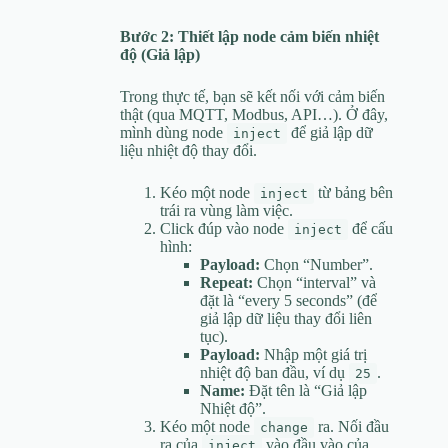
Bước 2: Thiết lập node cảm biến nhiệt
độ (Giả lập)
Trong thực tế, bạn sẽ kết nối với cảm biến
thật (qua MQTT, Modbus, API…). Ở đây,
mình dùng node
để giả lập dữ
inject
liệu nhiệt độ thay đổi.
Kéo một node
từ bảng bên
inject
trái ra vùng làm việc.
Click đúp vào node
để cấu
inject
hình:
Payload:
Chọn “Number”.
Repeat:
Chọn “interval” và
đặt là “every 5 seconds” (để
giả lập dữ liệu thay đổi liên
tục).
Payload:
Nhập một giá trị
nhiệt độ ban đầu, ví dụ
.
25
Name:
Đặt tên là “Giả lập
Nhiệt độ”.
Kéo một node
ra. Nối đầu
change
ra của
vào đầu vào của
inject