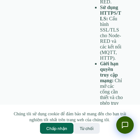
RED.
Sử dụng
HTTPS/T
LS:
Cấu
hình
SSL/TLS
cho Node-
RED và
các kết nối
(MQTT,
HTTP).
Giới hạn
quyền
truy cập
mạng:
Chỉ
mở các
cổng cần
thiết và cho
phép truy
cập từ các
Chúng tôi sử dụng cookie để đảm bảo sẽ mang đến cho bạn trải
IP đáng tin
cậy.
nghiệm tốt nhất trên trang web của chúng tôi.
Kiểm tra
Chấp nhận
Từ chối
các node
của bên