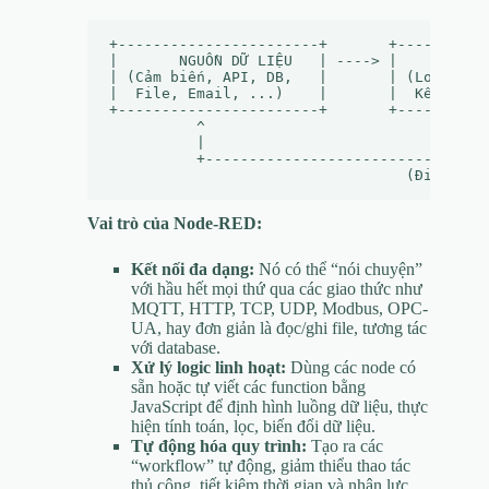
+-----------------------+       +----------
|       NGUỒN DỮ LIỆU   | ----> |       NOD
| (Cảm biến, API, DB,   |       | (Logic, X
|  File, Email, ...)    |       |  Kết nối)
+-----------------------+       +----------
          ^                                 
          |                                 
          +---------------------------------
Vai trò của Node-RED:
Kết nối đa dạng:
Nó có thể “nói chuyện”
với hầu hết mọi thứ qua các giao thức như
MQTT, HTTP, TCP, UDP, Modbus, OPC-
UA, hay đơn giản là đọc/ghi file, tương tác
với database.
Xử lý logic linh hoạt:
Dùng các node có
sẵn hoặc tự viết các function bằng
JavaScript để định hình luồng dữ liệu, thực
hiện tính toán, lọc, biến đổi dữ liệu.
Tự động hóa quy trình:
Tạo ra các
“workflow” tự động, giảm thiểu thao tác
thủ công, tiết kiệm thời gian và nhân lực.