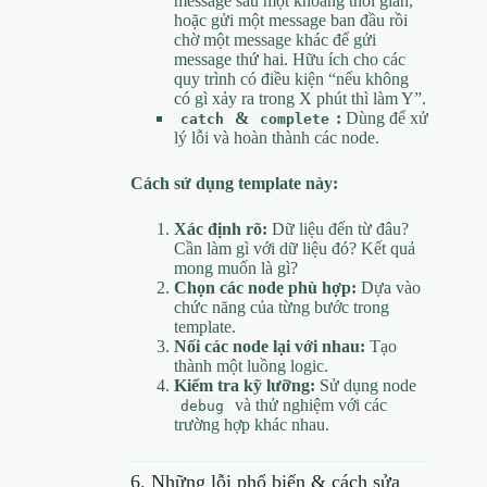
message sau một khoảng thời gian,
hoặc gửi một message ban đầu rồi
chờ một message khác để gửi
message thứ hai. Hữu ích cho các
quy trình có điều kiện “nếu không
có gì xảy ra trong X phút thì làm Y”.
&
:
Dùng để xử
catch
complete
lý lỗi và hoàn thành các node.
Cách sử dụng template này:
Xác định rõ:
Dữ liệu đến từ đâu?
Cần làm gì với dữ liệu đó? Kết quả
mong muốn là gì?
Chọn các node phù hợp:
Dựa vào
chức năng của từng bước trong
template.
Nối các node lại với nhau:
Tạo
thành một luồng logic.
Kiểm tra kỹ lưỡng:
Sử dụng node
và thử nghiệm với các
debug
trường hợp khác nhau.
6. Những lỗi phổ biến & cách sửa