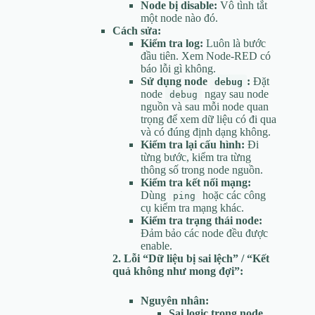
Node bị disable:
Vô tình tắt
một node nào đó.
Cách sửa:
Kiểm tra log:
Luôn là bước
đầu tiên. Xem Node-RED có
báo lỗi gì không.
Sử dụng node
:
Đặt
debug
node
ngay sau node
debug
nguồn và sau mỗi node quan
trọng để xem dữ liệu có đi qua
và có đúng định dạng không.
Kiểm tra lại cấu hình:
Đi
từng bước, kiểm tra từng
thông số trong node nguồn.
Kiểm tra kết nối mạng:
Dùng
hoặc các công
ping
cụ kiểm tra mạng khác.
Kiểm tra trạng thái node:
Đảm bảo các node đều được
enable.
2. Lỗi “Dữ liệu bị sai lệch” / “Kết
quả không như mong đợi”:
Nguyên nhân:
Sai logic trong node