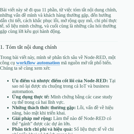
Bài viết này sẽ đi qua 11 phần, từ việc tóm tắt nội dung chính,
những vấn đề mình và khách hàng thường gặp, đến hướng
dẫn chi tiết, cách khắc phục lỗi, mở rộng quy mô, chi phí thực
tế, số liệu minh chứng, và cuối cùng là những câu hỏi thường
gặp cùng lời kêu gọi hành động.
1. Tóm tắt nội dung chính
Trong bài viết này, mình sẽ phân tích sâu về Node-RED, một
công cụ
workflow automation
mã nguồn mở rất phổ biến.
Chúng ta sẽ cùng xem xét:
Ưu điểm và nhược điểm cốt lõi của Node-RED:
Tại
sao nó lại được ưa chuộng trong cả IoT và business
automation.
Ứng dụng thực tế:
Minh chứng bằng các case study
cụ thể trong cả hai lĩnh vực.
Những thách thức thường gặp:
Lỗi, vấn đề về hiệu
năng, bảo mật khi triển khai.
Giải pháp mở rộng:
Làm thế nào để Node-RED có
thể “gánh” được các dự án lớn.
Phân tích chi phí và hiệu quả:
Số liệu thực tế về chi