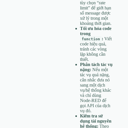
tùy chọn “rate
limit” để giới hạn
số message được
xử lý trong một
khoảng thời gian.
Tối ưu hóa code
trong
:
Viết
function
code hiệu quả,
tránh các vòng
lặp không cần
thiết.
Phân tách tác vụ
nặng:
Nếu một
tác vụ quá nặng,
cân nhắc đưa nó
sang một dịch
vụ/hệ thống khác
và chỉ dùng
Node-RED để
gọi API của dịch
vụ đó.
Kiểm tra sử
dụng tài nguyên
hệ thống:
Theo