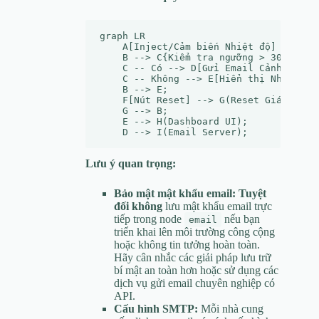
graph LR

    A[Inject/Cảm biến Nhiệt độ] --> B(C
    B --> C{Kiểm tra ngưỡng > 30°C?};

    C -- Có --> D[Gửi Email Cảnh báo];

    C -- Không --> E[Hiển thị Nhiệt độ]
    B --> E;

    F[Nút Reset] --> G(Reset Giá trị);

    G --> B;

    E --> H(Dashboard UI);

Lưu ý quan trọng:
Bảo mật mật khẩu email:
Tuyệt
đối không
lưu mật khẩu email trực
tiếp trong node
nếu bạn
email
triển khai lên môi trường công cộng
hoặc không tin tưởng hoàn toàn.
Hãy cân nhắc các giải pháp lưu trữ
bí mật an toàn hơn hoặc sử dụng các
dịch vụ gửi email chuyên nghiệp có
API.
Cấu hình SMTP:
Mỗi nhà cung