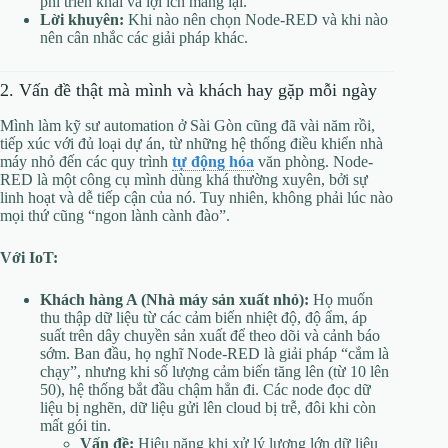
phí triển khai và lợi ích mang lại.
Lời khuyên:
Khi nào nên chọn Node-RED và khi nào
nên cân nhắc các giải pháp khác.
2. Vấn đề thật mà mình và khách hay gặp mỗi ngày
Mình làm kỹ sư automation ở Sài Gòn cũng đã vài năm rồi,
tiếp xúc với đủ loại dự án, từ những hệ thống điều khiển nhà
máy nhỏ đến các quy trình
tự động hóa
văn phòng. Node-
RED là một công cụ mình dùng khá thường xuyên, bởi sự
linh hoạt và dễ tiếp cận của nó. Tuy nhiên, không phải lúc nào
mọi thứ cũng “ngon lành cành đào”.
Với IoT:
Khách hàng A (Nhà máy sản xuất nhỏ):
Họ muốn
thu thập dữ liệu từ các cảm biến nhiệt độ, độ ẩm, áp
suất trên dây chuyền sản xuất để theo dõi và cảnh báo
sớm. Ban đầu, họ nghĩ Node-RED là giải pháp “cắm là
chạy”, nhưng khi số lượng cảm biến tăng lên (từ 10 lên
50), hệ thống bắt đầu chậm hẳn đi. Các node đọc dữ
liệu bị nghẽn, dữ liệu gửi lên cloud bị trễ, đôi khi còn
mất gói tin.
Vấn đề:
Hiệu năng khi xử lý lượng lớn dữ liệu