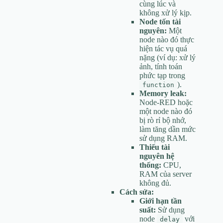
cùng lúc và
không xử lý kịp.
Node tốn tài
nguyên:
Một
node nào đó thực
hiện tác vụ quá
nặng (ví dụ: xử lý
ảnh, tính toán
phức tạp trong
).
function
Memory leak:
Node-RED hoặc
một node nào đó
bị rò rỉ bộ nhớ,
làm tăng dần mức
sử dụng RAM.
Thiếu tài
nguyên hệ
thống:
CPU,
RAM của server
không đủ.
Cách sửa:
Giới hạn tần
suất:
Sử dụng
node
với
delay