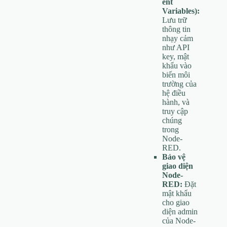
ent
Variables):
Lưu trữ
thông tin
nhạy cảm
như API
key, mật
khẩu vào
biến môi
trường của
hệ điều
hành, và
truy cập
chúng
trong
Node-
RED.
Bảo vệ
giao diện
Node-
RED:
Đặt
mật khẩu
cho giao
diện admin
của Node-