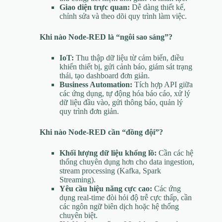
Giao diện trực quan:
Dễ dàng thiết kế,
chỉnh sửa và theo dõi quy trình làm việc.
Khi nào Node-RED là “ngôi sao sáng”?
IoT:
Thu thập dữ liệu từ cảm biến, điều
khiển thiết bị, gửi cảnh báo, giám sát trạng
thái, tạo dashboard đơn giản.
Business Automation:
Tích hợp API giữa
các ứng dụng, tự động hóa báo cáo, xử lý
dữ liệu đầu vào, gửi thông báo, quản lý
quy trình đơn giản.
Khi nào Node-RED cần “đồng đội”?
Khối lượng dữ liệu khổng lồ:
Cần các hệ
thống chuyên dụng hơn cho data ingestion,
stream processing (Kafka, Spark
Streaming).
Yêu cầu hiệu năng cực cao:
Các ứng
dụng real-time đòi hỏi độ trễ cực thấp, cần
các ngôn ngữ biên dịch hoặc hệ thống
chuyên biệt.