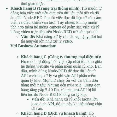
thời gian thực.
Khách hàng B (Trang trại thông minh):
Họ muốn tự
động hóa việc tưới tiêu dựa trên dữ liệu thời tiết và độ
ẩm đất. Node-RED làm tốt việc đọc dữ liệu từ các cảm
biến và điều khiển van tưới. Tuy nhiên, khi họ muốn
tích hợp thêm hệ thống camera để giám sát, việc xử lý
luồng video trực tiếp trên Node-RED trở nên quá tải.
Vấn đề:
Khả năng xử lý các tác vụ nặng, đòi hỏi
tài nguyên lớn như xử lý video.
Với Business Automation:
Khách hàng C (Công ty thương mại điện tử):
Họ muốn tự động hóa việc cập nhật tồn kho giữa
hệ thống website và phần mềm quản lý kho. Ban
đầu, mình dùng Node-RED để đọc dữ liệu từ
API website, xử lý và ghi vào API phần mềm
quản lý kho. Mọi thứ chạy ổn với vài trăm đơn
hàng mỗi ngày. Nhưng đến mùa sale, lượng đơn
hàng tăng gấp 5-10 lần, các request API bị lỗi
liên tục do Node-RED không xử lý kịp.
Vấn đề:
Khả năng xử lý khối lượng lớn
giao dịch API, độ tin cậy khi hệ thống chịu
tải cao.
Khách hàng D (Dịch vụ khách hàng):
Họ