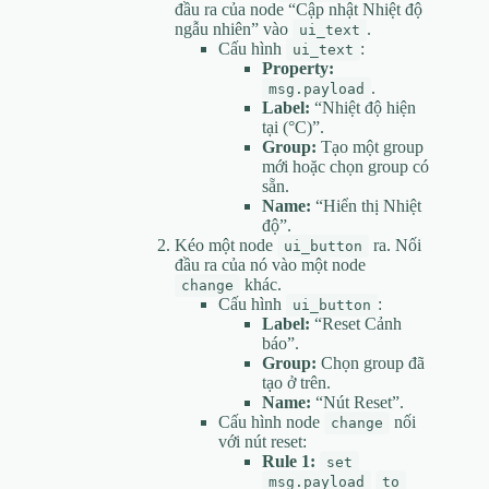
đầu ra của node “Cập nhật Nhiệt độ
ngẫu nhiên” vào
.
ui_text
Cấu hình
:
ui_text
Property:
.
msg.payload
Label:
“Nhiệt độ hiện
tại (°C)”.
Group:
Tạo một group
mới hoặc chọn group có
sẵn.
Name:
“Hiển thị Nhiệt
độ”.
Kéo một node
ra. Nối
ui_button
đầu ra của nó vào một node
khác.
change
Cấu hình
:
ui_button
Label:
“Reset Cảnh
báo”.
Group:
Chọn group đã
tạo ở trên.
Name:
“Nút Reset”.
Cấu hình node
nối
change
với nút reset:
Rule 1:
set
msg.payload
to