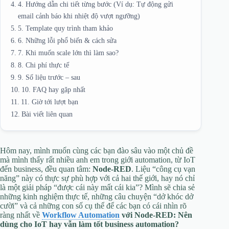
4. Hướng dẫn chi tiết từng bước (Ví dụ: Tự động gửi
email cảnh báo khi nhiệt độ vượt ngưỡng)
5. Template quy trình tham khảo
6. Những lỗi phổ biến & cách sửa
7. Khi muốn scale lớn thì làm sao?
8. Chi phí thực tế
9. Số liệu trước – sau
10. FAQ hay gặp nhất
11. Giờ tới lượt bạn
Bài viết liên quan
Hôm nay, mình muốn cùng các bạn đào sâu vào một chủ đề
mà mình thấy rất nhiều anh em trong giới automation, từ IoT
đến business, đều quan tâm:
Node-RED
. Liệu “công cụ vạn
năng” này có thực sự phù hợp với cả hai thế giới, hay nó chỉ
là một giải pháp “được cái này mất cái kia”? Mình sẽ chia sẻ
những kinh nghiệm thực tế, những câu chuyện “dở khóc dở
cười” và cả những con số cụ thể để các bạn có cái nhìn rõ
ràng nhất về
Workflow Automation
với Node-RED: Nên
dùng cho IoT hay vẫn làm tốt business automation?