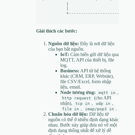
          |                           
          |                           
          +---------------------------
Giải thích các bước:
Nguồn dữ liệu:
Đây là nơi dữ liệu
của bạn bắt nguồn.
IoT:
Cảm biến gửi dữ liệu qua
MQTT, API của thiết bị, file
log.
Business:
API từ hệ thống
khác (CRM, ERP, Website),
file CSV/Excel, form nhập
liệu, email.
Node tương ứng:
,
mqtt in
(cho API
http request
nhận),
,
,
tcp in
udp in
,
.
file in
imap/pop3 in
Chuẩn hóa dữ liệu:
Dữ liệu từ
nguồn có thể ở nhiều định dạng khác
nhau. Bước này giúp đưa nó về một
định dạng thống nhất để xử lý dễ