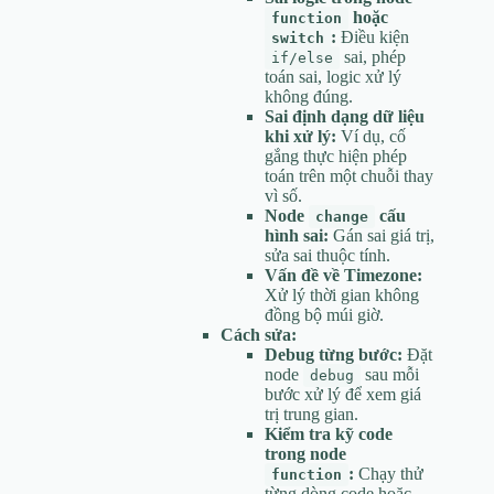
hoặc
function
:
Điều kiện
switch
sai, phép
if/else
toán sai, logic xử lý
không đúng.
Sai định dạng dữ liệu
khi xử lý:
Ví dụ, cố
gắng thực hiện phép
toán trên một chuỗi thay
vì số.
Node
cấu
change
hình sai:
Gán sai giá trị,
sửa sai thuộc tính.
Vấn đề về Timezone:
Xử lý thời gian không
đồng bộ múi giờ.
Cách sửa:
Debug từng bước:
Đặt
node
sau mỗi
debug
bước xử lý để xem giá
trị trung gian.
Kiểm tra kỹ code
trong node
:
Chạy thử
function
từng dòng code hoặc