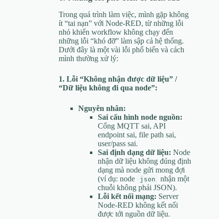
Trong quá trình làm việc, mình gặp không
ít “tai nạn” với Node-RED, từ những lỗi
nhỏ khiến workflow không chạy đến
những lỗi “khó đỡ” làm sập cả hệ thống.
Dưới đây là một vài lỗi phổ biến và cách
mình thường xử lý:
1. Lỗi “Không nhận được dữ liệu” /
“Dữ liệu không đi qua node”:
Nguyên nhân:
Sai cấu hình node nguồn:
Cổng MQTT sai, API
endpoint sai, file path sai,
user/pass sai.
Sai định dạng dữ liệu:
Node
nhận dữ liệu không đúng định
dạng mà node gửi mong đợi
(ví dụ: node
nhận một
json
chuỗi không phải JSON).
Lỗi kết nối mạng:
Server
Node-RED không kết nối
được tới nguồn dữ liệu.