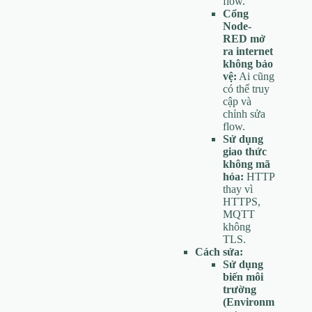
flow.
Cổng
Node-
RED mở
ra internet
không bảo
vệ:
Ai cũng
có thể truy
cập và
chỉnh sửa
flow.
Sử dụng
giao thức
không mã
hóa:
HTTP
thay vì
HTTPS,
MQTT
không
TLS.
Cách sửa:
Sử dụng
biến môi
trường
(Environm