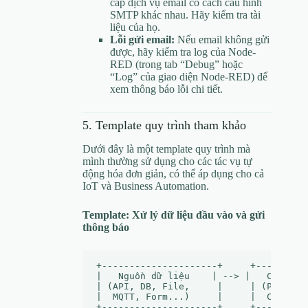
cấp dịch vụ email có cách cấu hình
SMTP khác nhau. Hãy kiểm tra tài
liệu của họ.
Lỗi gửi email:
Nếu email không gửi
được, hãy kiểm tra log của Node-
RED (trong tab “Debug” hoặc
“Log” của giao diện Node-RED) để
xem thông báo lỗi chi tiết.
5. Template quy trình tham khảo
Dưới đây là một template quy trình mà
mình thường sử dụng cho các tác vụ tự
động hóa đơn giản, có thể áp dụng cho cả
IoT và Business Automation.
Template: Xử lý dữ liệu đầu vào và gửi
thông báo
+---------------------+     +---------
|   Nguồn dữ liệu    | --> |   Chuẩn h
| (API, DB, File,     |     | (Parse J
|  MQTT, Form...)     |     |  CSV, XM
+---------------------+     +---------