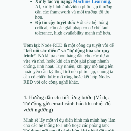
Xử lý tác vụ nặng:
Machine Learning
,
AI, xử lý hình ảnh/video phức tạp thường
cần các framework và môi trường tối ưu
hơn.
Độ tin cậy tuyệt đối:
Với các hệ thống
critical, cần các giải pháp có cơ chế fault
tolerance, high availability mạnh mẽ hơn.
Tóm lại:
Node-RED là một công cụ tuyệt vời để
“kết nối các điểm” và “tự động hóa các quy
trình”
. Nó là lựa chọn hàng đầu cho các dự án
vừa và nhỏ, hoặc khi cần một giải pháp nhanh
chóng, linh hoạt. Tuy nhiên, khi quy mô tăng lên
hoặc yêu cầu kỹ thuật trở nên phức tạp, chúng ta
cần có chiến lược mở rộng hoặc kết hợp Node-
RED với các công nghệ khác.
4. Hướng dẫn chi tiết từng bước (Ví dụ:
Tự động gửi email cảnh báo khi nhiệt độ
vượt ngưỡng)
Mình sẽ lấy một ví dụ điển hình mà mình hay làm
cho các hệ thống IoT nhỏ hoặc các phòng lab:
Tự động gửi email cảnh báo khi nhiệt độ vượt