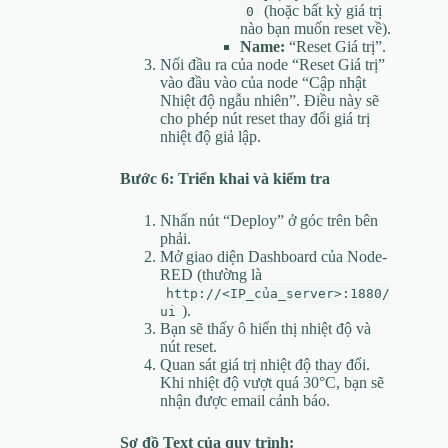
(hoặc bất kỳ giá trị
0
nào bạn muốn reset về).
Name:
“Reset Giá trị”.
Nối đầu ra của node “Reset Giá trị”
vào đầu vào của node “Cập nhật
Nhiệt độ ngẫu nhiên”. Điều này sẽ
cho phép nút reset thay đổi giá trị
nhiệt độ giả lập.
Bước 6: Triển khai và kiểm tra
Nhấn nút “Deploy” ở góc trên bên
phải.
Mở giao diện Dashboard của Node-
RED (thường là
http://<IP_của_server>:1880/
).
ui
Bạn sẽ thấy ô hiển thị nhiệt độ và
nút reset.
Quan sát giá trị nhiệt độ thay đổi.
Khi nhiệt độ vượt quá 30°C, bạn sẽ
nhận được email cảnh báo.
Sơ đồ Text của quy trình: