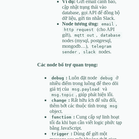
Ví dụ:
Gửi email cảnh báo,
cập nhật trạng thái vào
database, gọi API để đồng bộ
dữ liệu, gửi tin nhắn Slack.
Node tương ứng:
,
email
(cho API
http request
gửi),
,
mqtt out
database
nodes (mysql, postgresql,
mongodb…),
telegram
,
nodes.
sender
slack
Các node bổ trợ quan trọng:
:
Luôn đặt node
ở
debug
debug
nhiều điểm trong luồng để theo dõi
giá trị của
và
msg.payload
, giúp phát hiện lỗi.
msg.topic
:
Rất hữu ích để sửa đổi,
change
thêm bớt các thuộc tính trong
msg
object.
:
Cung cấp sự linh hoạt
function
tối đa khi bạn cần viết logic phức tạp
bằng JavaScript.
:
Dùng để gửi một
trigger