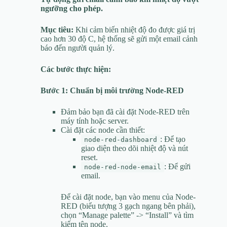
ngưỡng cho phép.
Mục tiêu:
Khi cảm biến nhiệt độ đo được giá trị
cao hơn 30 độ C, hệ thống sẽ gửi một email cảnh
báo đến người quản lý.
Các bước thực hiện:
Bước 1: Chuẩn bị môi trường Node-RED
Đảm bảo bạn đã cài đặt Node-RED trên
máy tính hoặc server.
Cài đặt các node cần thiết:
: Để tạo
node-red-dashboard
giao diện theo dõi nhiệt độ và nút
reset.
: Để gửi
node-red-node-email
email.
Để cài đặt node, bạn vào menu của Node-
RED (biểu tượng 3 gạch ngang bên phải),
chọn “Manage palette” -> “Install” và tìm
kiếm tên node.