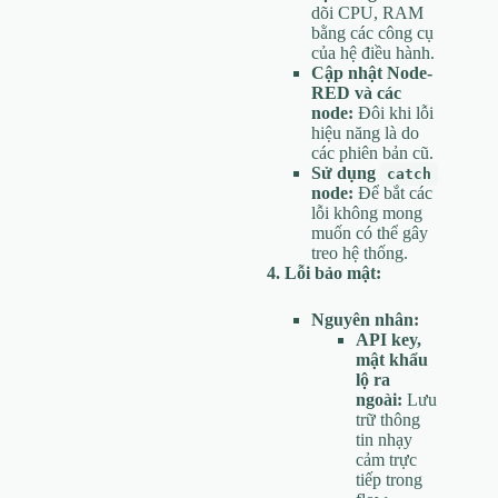
dõi CPU, RAM
bằng các công cụ
của hệ điều hành.
Cập nhật Node-
RED và các
node:
Đôi khi lỗi
hiệu năng là do
các phiên bản cũ.
Sử dụng
catch
node:
Để bắt các
lỗi không mong
muốn có thể gây
treo hệ thống.
4. Lỗi bảo mật:
Nguyên nhân:
API key,
mật khẩu
lộ ra
ngoài:
Lưu
trữ thông
tin nhạy
cảm trực
tiếp trong