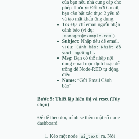
của bạn nếu nhà cung cấp cho
phép.
Lưu ý:
Đối với Gmail,
bạn cần bật xác thực 2 yếu tố
và tạo mật khẩu ứng dụng.
To:
Địa chỉ email người nhận
cảnh báo (ví dụ:
).
manager@example.com
Subject:
Nhập tiêu đề email,
ví dụ:
Cảnh báo: Nhiệt độ
.
vượt ngưỡng!
Msg:
Bạn có thể nhập nội
dung email mặc định hoặc để
trống để Node-RED tự động
điền.
Name:
“Gửi Email Cảnh
báo”.
Bước 5: Thiết lập hiển thị và reset (Tùy
chọn)
Để dễ theo dõi, mình sẽ thêm một số node
dashboard.
Kéo một node
ra. Nối
ui_text