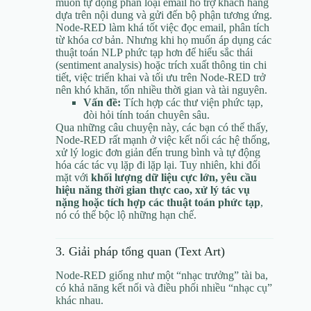
muốn tự động phân loại email hỗ trợ khách hàng
dựa trên nội dung và gửi đến bộ phận tương ứng.
Node-RED làm khá tốt việc đọc email, phân tích
từ khóa cơ bản. Nhưng khi họ muốn áp dụng các
thuật toán NLP phức tạp hơn để hiểu sắc thái
(sentiment analysis) hoặc trích xuất thông tin chi
tiết, việc triển khai và tối ưu trên Node-RED trở
nên khó khăn, tốn nhiều thời gian và tài nguyên.
Vấn đề:
Tích hợp các thư viện phức tạp,
đòi hỏi tính toán chuyên sâu.
Qua những câu chuyện này, các bạn có thể thấy,
Node-RED rất mạnh ở việc kết nối các hệ thống,
xử lý logic đơn giản đến trung bình và tự động
hóa các tác vụ lặp đi lặp lại. Tuy nhiên, khi đối
mặt với
khối lượng dữ liệu cực lớn, yêu cầu
hiệu năng thời gian thực cao, xử lý tác vụ
nặng hoặc tích hợp các thuật toán phức tạp
,
nó có thể bộc lộ những hạn chế.
3. Giải pháp tổng quan (Text Art)
Node-RED giống như một “nhạc trưởng” tài ba,
có khả năng kết nối và điều phối nhiều “nhạc cụ”
khác nhau.