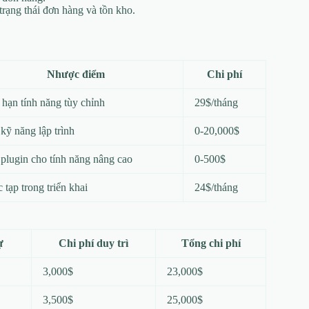
 trạng thái đơn hàng và tồn kho.
Nhược điểm
Chi phí
 hạn tính năng tùy chỉnh
29$/tháng
kỹ năng lập trình
0-20,000$
plugin cho tính năng nâng cao
0-500$
 tạp trong triển khai
24$/tháng
ự
Chi phí duy trì
Tổng chi phí
3,000$
23,000$
3,500$
25,000$