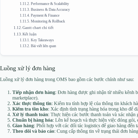
Performance & Scalability
Business & Data Accuracy
Payment & Finance
Monitoring & Rollback
Gantt chart chi tiết
Kết luận
Key Takeaways
Bài viết liên quan
Luồng xử lý đơn hàng
Luồng xử lý đơn hàng trong OMS bao gồm các bước chính như sau:
Tiếp nhận đơn hàng
: Đơn hàng được ghi nhận từ nhiều kênh b
marketplace).
Xác thực thông tin
: Kiểm tra tính hợp lệ của thông tin khách h
Kiểm tra tồn kho
: Xác định tình trạng hàng hóa trong kho để
Xử lý thanh toán
: Thực hiện các bước thanh toán và xác nhận g
Chuẩn bị hàng hóa
: Lên kế hoạch và thực hiện việc đóng gói,
Giao hàng
: Phối hợp với các đối tác logistics để giao hàng đến 
Theo dõi và báo cáo
: Cung cấp thông tin về trạng thái đơn hàn