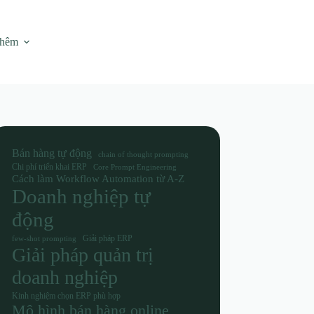
thêm
Bán hàng tự động
chain of thought prompting
Chi phí triển khai ERP
Core Prompt Engineering
Cách làm Workflow Automation từ A-Z
Doanh nghiệp tự
động
Giải pháp ERP
few-shot prompting
Giải pháp quản trị
doanh nghiệp
Kinh nghiệm chọn ERP phù hợp
Mô hình bán hàng online