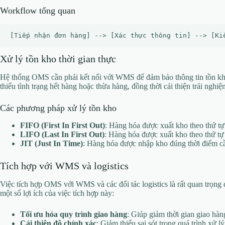
Workflow tổng quan
Xử lý tồn kho thời gian thực
Hệ thống OMS cần phải kết nối với WMS để đảm bảo thông tin tồn kho
thiểu tình trạng hết hàng hoặc thừa hàng, đồng thời cải thiện trải nghi
Các phương pháp xử lý tồn kho
FIFO (First In First Out)
: Hàng hóa được xuất kho theo thứ tự
LIFO (Last In First Out)
: Hàng hóa được xuất kho theo thứ tự
JIT (Just In Time)
: Hàng hóa được nhập kho đúng thời điểm cần
Tích hợp với WMS và logistics
Việc tích hợp OMS với WMS và các đối tác logistics là rất quan trọng 
một số lợi ích của việc tích hợp này:
Tối ưu hóa quy trình giao hàng
: Giúp giảm thời gian giao hàn
Cải thiện độ chính xác
: Giảm thiểu sai sót trong quá trình xử l