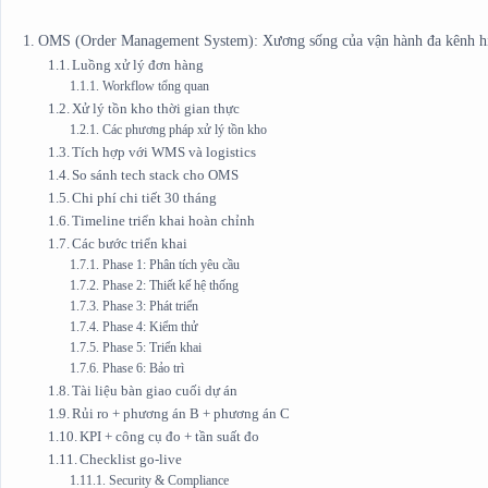
OMS (Order Management System): Xương sống của vận hành đa kênh h
Luồng xử lý đơn hàng
Workflow tổng quan
Xử lý tồn kho thời gian thực
Các phương pháp xử lý tồn kho
Tích hợp với WMS và logistics
So sánh tech stack cho OMS
Chi phí chi tiết 30 tháng
Timeline triển khai hoàn chỉnh
Các bước triển khai
Phase 1: Phân tích yêu cầu
Phase 2: Thiết kế hệ thống
Phase 3: Phát triển
Phase 4: Kiểm thử
Phase 5: Triển khai
Phase 6: Bảo trì
Tài liệu bàn giao cuối dự án
Rủi ro + phương án B + phương án C
KPI + công cụ đo + tần suất đo
Checklist go-live
Security & Compliance