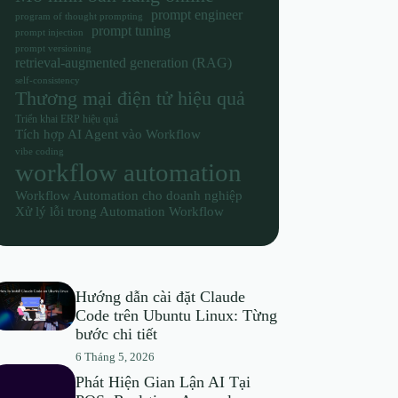
prompt engineer
program of thought prompting
prompt tuning
prompt injection
prompt versioning
retrieval-augmented generation (RAG)
self-consistency
Thương mại điện tử hiệu quả
Triển khai ERP hiệu quả
Tích hợp AI Agent vào Workflow
vibe coding
workflow automation
Workflow Automation cho doanh nghiệp
Xử lý lỗi trong Automation Workflow
Hướng dẫn cài đặt Claude
Code trên Ubuntu Linux: Từng
bước chi tiết
6 Tháng 5, 2026
Phát Hiện Gian Lận AI Tại