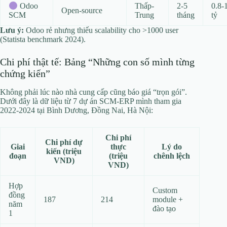
Thấp-
2-5
0.8-
Odoo
Open-source
Trung
tháng
tỷ
SCM
Lưu ý:
Odoo rẻ nhưng thiếu scalability cho >1000 user
(Statista benchmark 2024).
Chi phí thật tế: Bảng “Những con số mình từng
chứng kiến”
Không phải lúc nào nhà cung cấp cũng báo giá “trọn gói”.
Dưới đây là dữ liệu từ 7 dự án SCM-ERP mình tham gia
2022-2024 tại Bình Dương, Đồng Nai, Hà Nội:
Chi phí
Chi phí dự
Giai
thực
Lý do
kiến (triệu
đoạn
(triệu
chênh lệch
VND)
VND)
Hợp
Custom
đồng
187
214
module +
năm
đào tạo
1