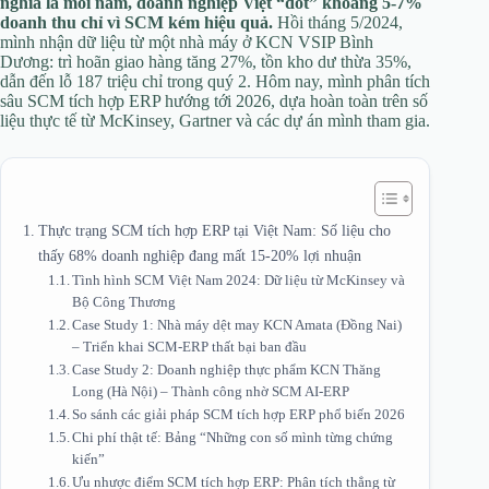
nghĩa là mỗi năm, doanh nghiệp Việt “đốt” khoảng 5-7%
doanh thu chỉ vì SCM kém hiệu quả.
Hồi tháng 5/2024,
mình nhận dữ liệu từ một nhà máy ở KCN VSIP Bình
Dương: trì hoãn giao hàng tăng 27%, tồn kho dư thừa 35%,
dẫn đến lỗ 187 triệu chỉ trong quý 2. Hôm nay, mình phân tích
sâu SCM tích hợp ERP hướng tới 2026, dựa hoàn toàn trên số
liệu thực tế từ McKinsey, Gartner và các dự án mình tham gia.
Thực trạng SCM tích hợp ERP tại Việt Nam: Số liệu cho
thấy 68% doanh nghiệp đang mất 15-20% lợi nhuận
Tình hình SCM Việt Nam 2024: Dữ liệu từ McKinsey và
Bộ Công Thương
Case Study 1: Nhà máy dệt may KCN Amata (Đồng Nai)
– Triển khai SCM-ERP thất bại ban đầu
Case Study 2: Doanh nghiệp thực phẩm KCN Thăng
Long (Hà Nội) – Thành công nhờ SCM AI-ERP
So sánh các giải pháp SCM tích hợp ERP phổ biến 2026
Chi phí thật tế: Bảng “Những con số mình từng chứng
kiến”
Ưu nhược điểm SCM tích hợp ERP: Phân tích thẳng từ