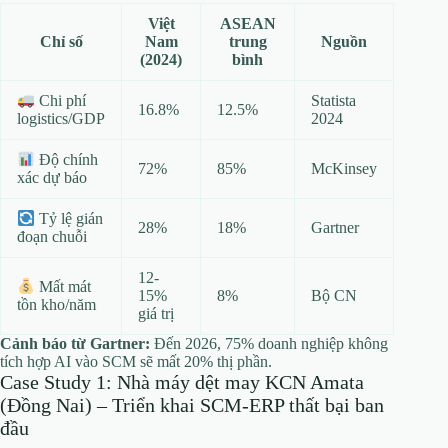
Việt
ASEAN
Chỉ số
Nam
trung
Nguồn
(2024)
bình
Statista
Chi phí
16.8%
12.5%
2024
logistics/GDP
Độ chính
72%
85%
McKinsey
xác dự báo
Tỷ lệ gián
28%
18%
Gartner
đoạn chuỗi
12-
Mất mát
15%
8%
Bộ CN
tồn kho/năm
giá trị
Cảnh báo từ Gartner:
Đến 2026, 75% doanh nghiệp không
tích hợp AI vào SCM sẽ mất 20% thị phần.
Case Study 1: Nhà máy dệt may KCN Amata
(Đồng Nai) – Triển khai SCM-ERP thất bại ban
đầu