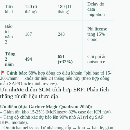
Delay do
Triển
120 (6
189 (11
data
khai
tháng)
tháng)
migration
Bảo
Phí license
trì
187
248
tăng 15% +
năm
cloud
2
Tổng
651
Chi phí ẩn
2
494
(+32%)
outsource
năm
Cảnh báo:
68% hợp đồng có điều khoản “phí bảo trì 15-
20%/năm” + khóa dữ liệu 24 tháng nếu hủy (theo hợp đồng
mẫu SAP/Oracle mình review).
Ưu nhược điểm SCM tích hợp ERP: Phân tích
thẳng từ dữ liệu thực địa
Ưu điểm (dựa Gartner Magic Quadrant 2024):
– Giảm tồn kho 15-25% (McKinsey: 82% case đạt KPI này).
– Tăng độ chính xác dự báo lên 90% nhờ AI (ví dụ SAP
IBPC module).
– Omnichannel sync: Từ nhà cung cấp → kho → bán lẻ, giảm