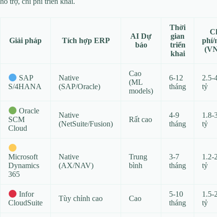
hỗ trợ, chi phí triển khai.
Thời
C
AI Dự
gian
Giải pháp
Tích hợp ERP
phí
báo
triển
(V
khai
Cao
Native
6-12
2.5-
SAP
(ML
(SAP/Oracle)
tháng
tỷ
S/4HANA
models)
Oracle
Native
4-9
1.8-
Rất cao
SCM
(NetSuite/Fusion)
tháng
tỷ
Cloud
Native
Trung
3-7
1.2-
Microsoft
(AX/NAV)
bình
tháng
tỷ
Dynamics
365
5-10
1.5-
Infor
Tùy chỉnh cao
Cao
tháng
tỷ
CloudSuite