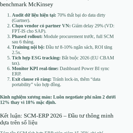
benchmark McKinsey
Audit dữ liệu hiện tại:
70% thất bại do data dirty
(Gartner).
Chọn vendor có partner VN:
Giảm delay 29% (VD:
FPT-IS cho SAP).
Phased rollout:
Module procurement trước, full SCM
sau 6 tháng.
Training nội bộ:
Đầu tư 8-10% ngân sách, ROI tăng
2.5x.
Tích hợp ESG tracking:
Bắt buộc 2026 (EU CBAM
tax).
Monitor KPI real-time:
Dashboard Power BI sync
ERP.
Exit clause rõ ràng:
Tránh lock-in, thêm “data
portability” vào hợp đồng.
Kinh nghiệm xương máu:
Luôn negotiate phí năm 2 dưới
12% thay vì 18% mặc định.
Kết luận: SCM-ERP 2026 – Đầu tư thông minh
dựa trên số liệu