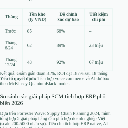
Tồn kho
Độ chính
Tiết kiệm
Tháng
(tỷ VND)
xác dự báo
chi phí
Trước
85
68%
–
Tháng
62
89%
23 triệu
6/24
Tháng
48
92%
67 triệu
12/24
Kết quả: Giảm gián đoạn 31%, ROI đạt 187% sau 18 tháng.
Yếu tố quyết định:
Tích hợp voice commerce và AI dự báo
theo McKinsey QuantumBlack model.
So sánh các giải pháp SCM tích hợp ERP phổ
biến 2026
Dựa trên Forrester Wave: Supply Chain Planning 2024, mình
tổng hợp 5 giải pháp hàng đầu phù hợp doanh nghiệp Việt
(scale 200-5000 nhân sự). Tiêu chí: tích hợp ERP native, AI