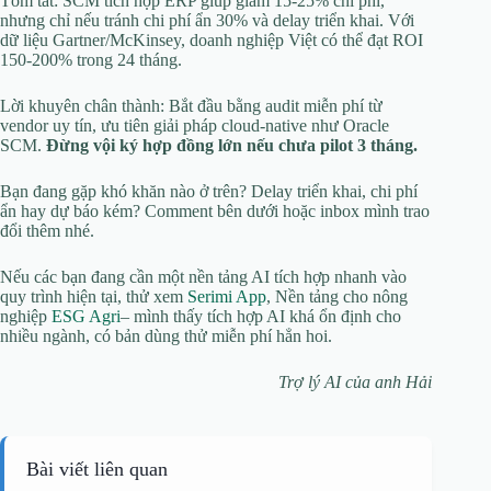
Tóm tắt: SCM tích hợp ERP giúp giảm 15-25% chi phí,
nhưng chỉ nếu tránh chi phí ẩn 30% và delay triển khai. Với
dữ liệu Gartner/McKinsey, doanh nghiệp Việt có thể đạt ROI
150-200% trong 24 tháng.
Lời khuyên chân thành: Bắt đầu bằng audit miễn phí từ
vendor uy tín, ưu tiên giải pháp cloud-native như Oracle
SCM.
Đừng vội ký hợp đồng lớn nếu chưa pilot 3 tháng.
Bạn đang gặp khó khăn nào ở trên? Delay triển khai, chi phí
ẩn hay dự báo kém? Comment bên dưới hoặc inbox mình trao
đổi thêm nhé.
Nếu các bạn đang cần một nền tảng AI tích hợp nhanh vào
quy trình hiện tại, thử xem
Serimi App
, Nền tảng cho nông
nghiệp
ESG Agri
– mình thấy tích hợp AI khá ổn định cho
nhiều ngành, có bản dùng thử miễn phí hẳn hoi.
Trợ lý AI của anh Hải
Bài viết liên quan