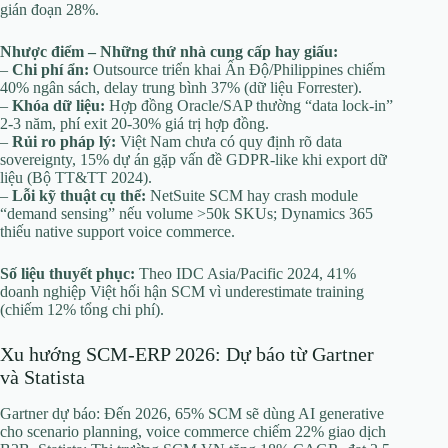
gián đoạn 28%.
Nhược điểm – Những thứ nhà cung cấp hay giấu:
–
Chi phí ẩn:
Outsource triển khai Ấn Độ/Philippines chiếm
40% ngân sách, delay trung bình 37% (dữ liệu Forrester).
–
Khóa dữ liệu:
Hợp đồng Oracle/SAP thường “data lock-in”
2-3 năm, phí exit 20-30% giá trị hợp đồng.
–
Rủi ro pháp lý:
Việt Nam chưa có quy định rõ data
sovereignty, 15% dự án gặp vấn đề GDPR-like khi export dữ
liệu (Bộ TT&TT 2024).
–
Lỗi kỹ thuật cụ thể:
NetSuite SCM hay crash module
“demand sensing” nếu volume >50k SKUs; Dynamics 365
thiếu native support voice commerce.
Số liệu thuyết phục:
Theo IDC Asia/Pacific 2024, 41%
doanh nghiệp Việt hối hận SCM vì underestimate training
(chiếm 12% tổng chi phí).
Xu hướng SCM-ERP 2026: Dự báo từ Gartner
và Statista
Gartner dự báo: Đến 2026, 65% SCM sẽ dùng AI generative
cho scenario planning, voice commerce chiếm 22% giao dịch