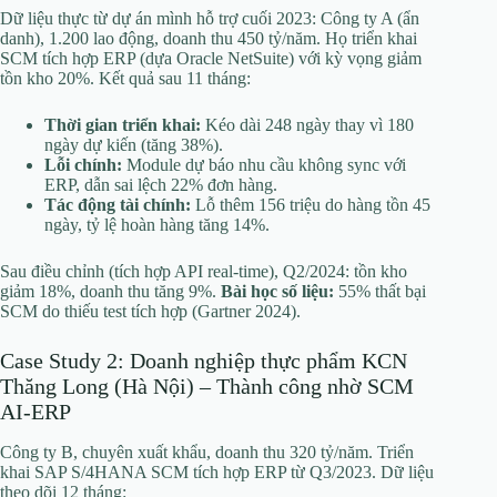
Dữ liệu thực từ dự án mình hỗ trợ cuối 2023: Công ty A (ẩn
danh), 1.200 lao động, doanh thu 450 tỷ/năm. Họ triển khai
SCM tích hợp ERP (dựa Oracle NetSuite) với kỳ vọng giảm
tồn kho 20%. Kết quả sau 11 tháng:
Thời gian triển khai:
Kéo dài 248 ngày thay vì 180
ngày dự kiến (tăng 38%).
Lỗi chính:
Module dự báo nhu cầu không sync với
ERP, dẫn sai lệch 22% đơn hàng.
Tác động tài chính:
Lỗ thêm 156 triệu do hàng tồn 45
ngày, tỷ lệ hoàn hàng tăng 14%.
Sau điều chỉnh (tích hợp API real-time), Q2/2024: tồn kho
giảm 18%, doanh thu tăng 9%.
Bài học số liệu:
55% thất bại
SCM do thiếu test tích hợp (Gartner 2024).
Case Study 2: Doanh nghiệp thực phẩm KCN
Thăng Long (Hà Nội) – Thành công nhờ SCM
AI-ERP
Công ty B, chuyên xuất khẩu, doanh thu 320 tỷ/năm. Triển
khai SAP S/4HANA SCM tích hợp ERP từ Q3/2023. Dữ liệu
theo dõi 12 tháng: