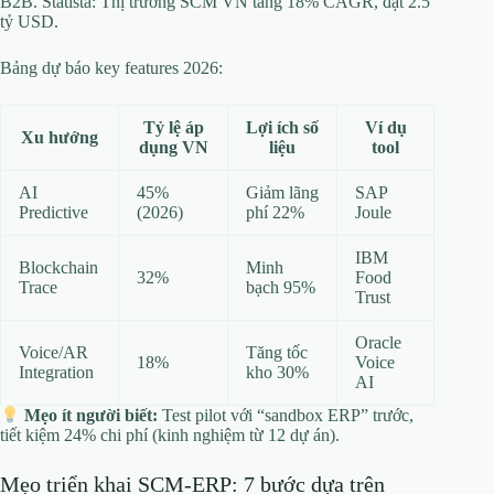
B2B. Statista: Thị trường SCM VN tăng 18% CAGR, đạt 2.5
tỷ USD.
Bảng dự báo key features 2026:
Tỷ lệ áp
Lợi ích số
Ví dụ
Xu hướng
dụng VN
liệu
tool
AI
45%
Giảm lãng
SAP
Predictive
(2026)
phí 22%
Joule
IBM
Blockchain
Minh
32%
Food
Trace
bạch 95%
Trust
Oracle
Voice/AR
Tăng tốc
18%
Voice
Integration
kho 30%
AI
Mẹo ít người biết:
Test pilot với “sandbox ERP” trước,
tiết kiệm 24% chi phí (kinh nghiệm từ 12 dự án).
Mẹo triển khai SCM-ERP: 7 bước dựa trên