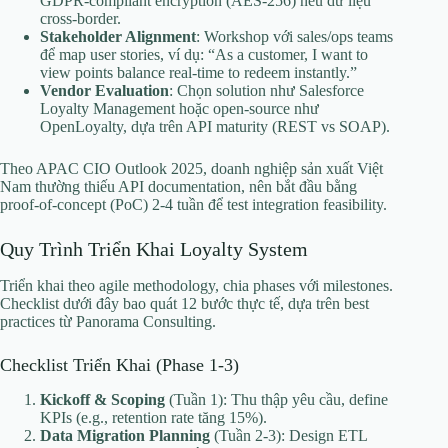
GDPR-compliant encryption (AES-256) nếu dữ liệu
cross-border.
Stakeholder Alignment
: Workshop với sales/ops teams
để map user stories, ví dụ: “As a customer, I want to
view points balance real-time to redeem instantly.”
Vendor Evaluation
: Chọn solution như Salesforce
Loyalty Management hoặc open-source như
OpenLoyalty, dựa trên API maturity (REST vs SOAP).
Theo APAC CIO Outlook 2025, doanh nghiệp sản xuất Việt
Nam thường thiếu API documentation, nên bắt đầu bằng
proof-of-concept (PoC) 2-4 tuần để test integration feasibility.
Quy Trình Triển Khai Loyalty System
Triển khai theo agile methodology, chia phases với milestones.
Checklist dưới đây bao quát 12 bước thực tế, dựa trên best
practices từ Panorama Consulting.
Checklist Triển Khai (Phase 1-3)
Kickoff & Scoping
(Tuần 1): Thu thập yêu cầu, define
KPIs (e.g., retention rate tăng 15%).
Data Migration Planning
(Tuần 2-3): Design ETL