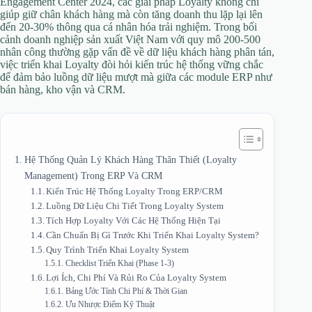
Engagement Center 2024, các giải pháp Loyalty không chỉ
giúp giữ chân khách hàng mà còn tăng doanh thu lặp lại lên
đến 20-30% thông qua cá nhân hóa trải nghiệm. Trong bối
cảnh doanh nghiệp sản xuất Việt Nam với quy mô 200-500
nhân công thường gặp vấn đề về dữ liệu khách hàng phân tán,
việc triển khai Loyalty đòi hỏi kiến trúc hệ thống vững chắc
để đảm bảo luồng dữ liệu mượt mà giữa các module ERP như
bán hàng, kho vận và CRM.
Hệ Thống Quản Lý Khách Hàng Thân Thiết (Loyalty
Management) Trong ERP Và CRM
Kiến Trúc Hệ Thống Loyalty Trong ERP/CRM
Luồng Dữ Liệu Chi Tiết Trong Loyalty System
Tích Hợp Loyalty Với Các Hệ Thống Hiện Tại
Cần Chuẩn Bị Gì Trước Khi Triển Khai Loyalty System?
Quy Trình Triển Khai Loyalty System
Checklist Triển Khai (Phase 1-3)
Lợi Ích, Chi Phí Và Rủi Ro Của Loyalty System
Bảng Ước Tính Chi Phí & Thời Gian
Ưu Nhược Điểm Kỹ Thuật