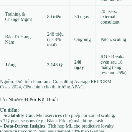
20 users,
Training &
89 triệu
30 ngày
external
Change Mgmt
consultant
248 triệu
Bảo Trì Hàng
(17.8%
Ongoing
Patch, scaling
Năm
total)
ROI: Break-
248
even sau 18
Tổng
2.143 tỷ
ngày
tháng (tăng
revenue 25%)
Nguồn: Dựa trên Panorama Consulting Average ERP/CRM
Costs 2024, điều chỉnh cho thị trường APAC.
Ưu Nhược Điểm Kỹ Thuật
Ưu điểm:
–
Scalability Cao
: Microservices cho phép horizontal scaling,
xử lý peak seasons (e.g., Black Friday) mà không crash.
–
Data-Driven Insights
: Tích hợp ML cho predictive loyalty
(churn risk scoring), tăng engagement 40% theo Gartner.