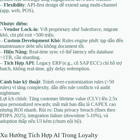
–
Flexibility
: API-first design dễ extend sang multi-channel
(app, web, POS).
Nhược điểm:
–
Vendor Lock-in
: Với proprietary như Salesforce, migrate
khó, chi phí exit >500 triệu.
–
Custom Development Khó
: Rules engine phức tạp dẫn đến
maintenance debt nếu không document tốt.
–
Hiệu Năng
: Real-time sync có thể latency nếu database
>1TB, cần sharding.
–
Tích Hợp API
: Legacy ERP (e.g., cũ SAP ECC) chỉ hỗ trợ
batch, không real-time, gây delay redemption.
Cảnh báo kỹ thuật
: Tránh over-customization rules (>50
rules) vì tăng complexity, dẫn đến rule conflicts và audit
nightmare.
Lợi ích chính: Tăng customer lifetime value (CLV) lên 2.5x
qua personalized rewards; mất mát ban đầu là CAPEX cao
nhưng ROI nhanh. Rủi ro: Data privacy breach (fines theo
PDPA 2025), integration failure (downtime 5-10%), và
adoption thấp nếu UI kém (churn nội bộ).
Xu Hướng Tích Hợp AI Trong Loyalty