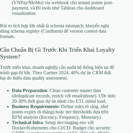
(VNPay/MoMo) via webhook cho instant points post-
payment, và BI tools như Tableau cho dashboard
visualization.
Rủi ro tích hợp lớn nhất là schema mismatch; khuyến nghị
dùng schema registry (Confluent) để version control data
formats.
Cần Chuẩn Bị Gì Trước Khi Triển Khai Loyalty
System?
Trước triển khai, doanh nghiệp cần audit hệ thống hiện tại để
tránh gap-fit lớn. Theo Gartner 2024, 40% dự án CRM thất
bại do thiếu data quality assessment.
Data Preparation
: Clean customer master data
(deduplicate records, enrich với email/phone). Ước tính:
20-30% thời gian dự án dành cho ETL initial load.
Business Requirements
: Define rules rõ ràng, như
points expiry (6 tháng) hoặc tier thresholds dựa trên
RFM analysis (Recency, Frequency, Monetary).
Technical Infra
: Setup dev/staging env với
Docker/Kubernetes cho CI/CD. Budget cho security: