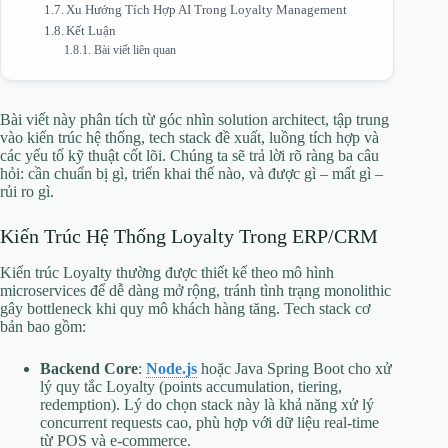
Xu Hướng Tích Hợp AI Trong Loyalty Management
Kết Luận
Bài viết liên quan
Bài viết này phân tích từ góc nhìn solution architect, tập trung
vào kiến trúc hệ thống, tech stack đề xuất, luồng tích hợp và
các yếu tố kỹ thuật cốt lõi. Chúng ta sẽ trả lời rõ ràng ba câu
hỏi: cần chuẩn bị gì, triển khai thế nào, và được gì – mất gì –
rủi ro gì.
Kiến Trúc Hệ Thống Loyalty Trong ERP/CRM
Kiến trúc Loyalty thường được thiết kế theo mô hình
microservices để dễ dàng mở rộng, tránh tình trạng monolithic
gây bottleneck khi quy mô khách hàng tăng. Tech stack cơ
bản bao gồm:
Backend Core
:
Node.js
hoặc Java Spring Boot cho xử
lý quy tắc Loyalty (points accumulation, tiering,
redemption). Lý do chọn stack này là khả năng xử lý
concurrent requests cao, phù hợp với dữ liệu real-time
từ POS và e-commerce.