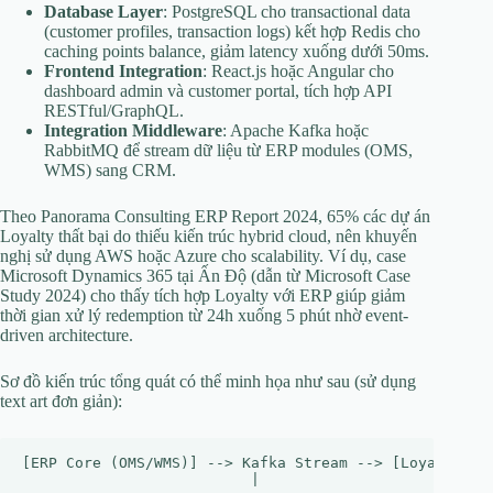
Database Layer
: PostgreSQL cho transactional data
(customer profiles, transaction logs) kết hợp Redis cho
caching points balance, giảm latency xuống dưới 50ms.
Frontend Integration
: React.js hoặc Angular cho
dashboard admin và customer portal, tích hợp API
RESTful/GraphQL.
Integration Middleware
: Apache Kafka hoặc
RabbitMQ để stream dữ liệu từ ERP modules (OMS,
WMS) sang CRM.
Theo Panorama Consulting ERP Report 2024, 65% các dự án
Loyalty thất bại do thiếu kiến trúc hybrid cloud, nên khuyến
nghị sử dụng AWS hoặc Azure cho scalability. Ví dụ, case
Microsoft Dynamics 365 tại Ấn Độ (dẫn từ Microsoft Case
Study 2024) cho thấy tích hợp Loyalty với ERP giúp giảm
thời gian xử lý redemption từ 24h xuống 5 phút nhờ event-
driven architecture.
Sơ đồ kiến trúc tổng quát có thể minh họa như sau (sử dụng
text art đơn giản):
[ERP Core (OMS/WMS)] --> Kafka Stream --> [Loyalty Eng
                          |
