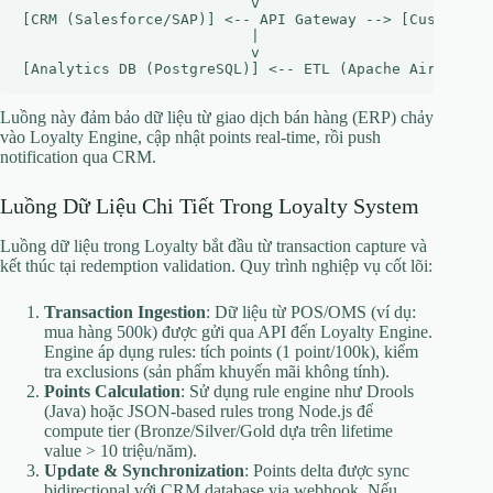
                          v

[CRM (Salesforce/SAP)] <-- API Gateway --> [Customer P
                          |

                          v

Luồng này đảm bảo dữ liệu từ giao dịch bán hàng (ERP) chảy
vào Loyalty Engine, cập nhật points real-time, rồi push
notification qua CRM.
Luồng Dữ Liệu Chi Tiết Trong Loyalty System
Luồng dữ liệu trong Loyalty bắt đầu từ transaction capture và
kết thúc tại redemption validation. Quy trình nghiệp vụ cốt lõi:
Transaction Ingestion
: Dữ liệu từ POS/OMS (ví dụ:
mua hàng 500k) được gửi qua API đến Loyalty Engine.
Engine áp dụng rules: tích points (1 point/100k), kiểm
tra exclusions (sản phẩm khuyến mãi không tính).
Points Calculation
: Sử dụng rule engine như Drools
(Java) hoặc JSON-based rules trong Node.js để
compute tier (Bronze/Silver/Gold dựa trên lifetime
value > 10 triệu/năm).
Update & Synchronization
: Points delta được sync
bidirectional với CRM database via webhook. Nếu