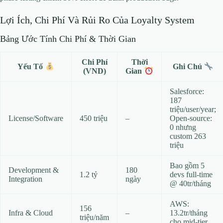
Lợi Ích, Chi Phí Và Rủi Ro Của Loyalty System
Bảng Ước Tính Chi Phí & Thời Gian
Chi Phí
Thời
Yếu Tố
Ghi Chú
(VND)
Gian
Salesforce:
187
triệu/user/year;
License/Software
450 triệu
–
Open-source:
0 nhưng
custom 263
triệu
Bao gồm 5
Development &
180
1.2 tỷ
devs full-time
Integration
ngày
@ 40tr/tháng
AWS:
156
Infra & Cloud
–
13.2tr/tháng
triệu/năm
cho mid-tier