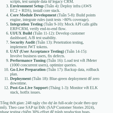
scripts, test sample data từ legacy CRM.
Environment Setup
(Tuần 4): Deploy infra (AWS
EC2 + RDS), install core stack.
Core Module Development
(Tuần 5-8): Build points
engine, integrate rules (unit tests >80% coverage).
Integration Testing
(Tuần 9-10): Mock API calls giữa
ERP/CRM, verify end-to-end flow.
UI/UX Build
(Tuần 11-12): Develop customer
dashboard, A/B test usability.
Security Audit
(Tuần 13): Penetration testing,
implement JWT tokens.
UAT (User Acceptance Testing)
(Tuần 14-15):
Involve business users, fix defects.
Performance Tuning
(Tuần 16): Load test với JMeter
(1000 concurrent users), optimize queries.
Go-Live Preparation
(Tuần 17): Backup data, rollback
plan.
Deployment
(Tuần 18): Blue-green deployment để zero
downtime.
Post-Go-Live Support
(Tháng 1-3): Monitor với ELK
stack, hotfix issues.
Tổng thời gian: 248 ngày cho dự án full-scale (scale theo quy
mô). Theo case SAP tại Đức (SAP Customer Stories 2024),
phase testing chiếm 30% effort để tránh production bugs.