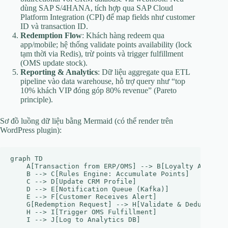
dùng SAP S/4HANA, tích hợp qua SAP Cloud
Platform Integration (CPI) để map fields như customer
ID và transaction ID.
Redemption Flow
: Khách hàng redeem qua
app/mobile; hệ thống validate points availability (lock
tạm thời via Redis), trừ points và trigger fulfillment
(OMS update stock).
Reporting & Analytics
: Dữ liệu aggregate qua ETL
pipeline vào data warehouse, hỗ trợ query như “top
10% khách VIP đóng góp 80% revenue” (Pareto
principle).
Sơ đồ luồng dữ liệu bằng Mermaid (có thể render trên
WordPress plugin):
graph TD

    A[Transaction from ERP/OMS] --> B[Loyalty API Inge
    B --> C[Rules Engine: Accumulate Points]

    C --> D[Update CRM Profile]

    D --> E[Notification Queue (Kafka)]

    E --> F[Customer Receives Alert]

    G[Redemption Request] --> H[Validate & Deduct Poin
    H --> I[Trigger OMS Fulfillment]
