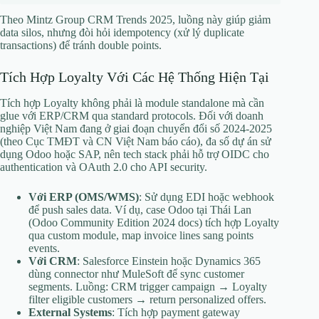
Theo Mintz Group CRM Trends 2025, luồng này giúp giảm
data silos, nhưng đòi hỏi idempotency (xử lý duplicate
transactions) để tránh double points.
Tích Hợp Loyalty Với Các Hệ Thống Hiện Tại
Tích hợp Loyalty không phải là module standalone mà cần
glue với ERP/CRM qua standard protocols. Đối với doanh
nghiệp Việt Nam đang ở giai đoạn chuyển đổi số 2024-2025
(theo Cục TMĐT và CN Việt Nam báo cáo), đa số dự án sử
dụng Odoo hoặc SAP, nên tech stack phải hỗ trợ OIDC cho
authentication và OAuth 2.0 cho API security.
Với ERP (OMS/WMS)
: Sử dụng EDI hoặc webhook
để push sales data. Ví dụ, case Odoo tại Thái Lan
(Odoo Community Edition 2024 docs) tích hợp Loyalty
qua custom module, map invoice lines sang points
events.
Với CRM
: Salesforce Einstein hoặc Dynamics 365
dùng connector như MuleSoft để sync customer
segments. Luồng: CRM trigger campaign → Loyalty
filter eligible customers → return personalized offers.
External Systems
: Tích hợp payment gateway