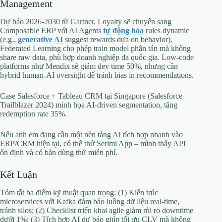
Management
Dự báo 2026-2030 từ Gartner, Loyalty sẽ chuyển sang
Composable ERP với AI Agents
tự động hóa
rules dynamic
(e.g.,
generative AI
suggest rewards dựa on behavior).
Federated Learning cho phép train model phân tán mà không
share raw data, phù hợp doanh nghiệp đa quốc gia. Low-code
platforms như Mendix sẽ giảm dev time 50%, nhưng cần
hybrid human-AI oversight để tránh bias in recommendations.
Case Salesforce + Tableau CRM tại Singapore (Salesforce
Trailblazer 2024) minh họa AI-driven segmentation, tăng
redemption rate 35%.
Nếu anh em đang cần một nền tảng AI tích hợp nhanh vào
ERP/CRM hiện tại, có thể thử
Serimi App
– mình thấy API
ổn định và có bản dùng thử miễn phí.
Kết Luận
Tóm tắt ba điểm kỹ thuật quan trọng: (1) Kiến trúc
microservices với Kafka đảm bảo luồng dữ liệu real-time,
tránh silos; (2) Checklist triển khai agile giảm rủi ro downtime
dưới 1%; (3) Tích hợp AI dự báo giúp tối ưu CLV mà không