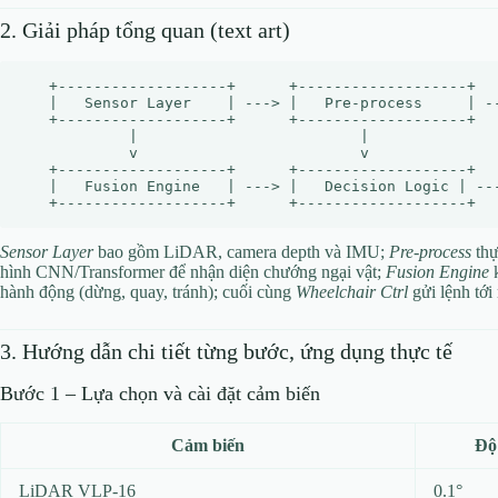
2. Giải pháp tổng quan (text art)
   +-------------------+      +-------------------+   
   |   Sensor Layer    | ---> |   Pre‑process     | --
   +-------------------+      +-------------------+   
            |                         |               
            v                         v               
   +-------------------+      +-------------------+   
   |   Fusion Engine   | ---> |   Decision Logic | ---
Sensor Layer
bao gồm LiDAR, camera depth và IMU;
Pre‑process
thự
hình CNN/Transformer để nhận diện chướng ngại vật;
Fusion Engine
k
hành động (dừng, quay, tránh); cuối cùng
Wheelchair Ctrl
gửi lệnh tới 
3. Hướng dẫn chi tiết từng bước, ứng dụng thực tế
Bước 1 – Lựa chọn và cài đặt cảm biến
Cảm biến
Độ
LiDAR VLP‑16
0.1°