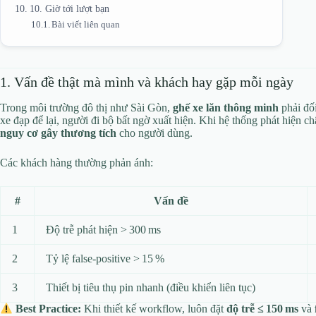
10. Giờ tới lượt bạn
Bài viết liên quan
1. Vấn đề thật mà mình và khách hay gặp mỗi ngày
Trong môi trường đô thị như Sài Gòn,
ghế xe lăn thông minh
phải đối
xe đạp để lại, người đi bộ bất ngờ xuất hiện. Khi hệ thống phát hiện c
nguy cơ gây thương tích
cho người dùng.
Các khách hàng thường phản ánh:
#
Vấn đề
1
Độ trễ phát hiện > 300 ms
2
Tỷ lệ false‑positive > 15 %
3
Thiết bị tiêu thụ pin nhanh (điều khiển liên tục)
Best Practice:
Khi thiết kế workflow, luôn đặt
độ trễ ≤ 150 ms
và