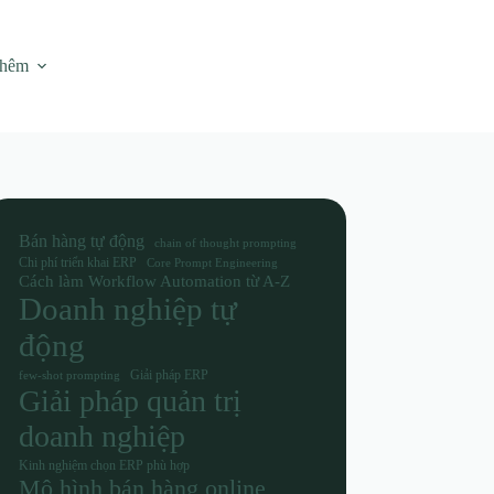
thêm
Bán hàng tự động
chain of thought prompting
Chi phí triển khai ERP
Core Prompt Engineering
Cách làm Workflow Automation từ A-Z
Doanh nghiệp tự
động
Giải pháp ERP
few-shot prompting
Giải pháp quản trị
doanh nghiệp
Kinh nghiệm chọn ERP phù hợp
Mô hình bán hàng online