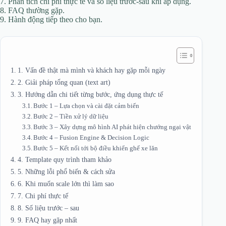
7. Phân tích chi phí thực tế và số liệu trước‑sau khi áp dụng.
8. FAQ thường gặp.
9. Hành động tiếp theo cho bạn.
1. Vấn đề thật mà mình và khách hay gặp mỗi ngày
2. Giải pháp tổng quan (text art)
3. Hướng dẫn chi tiết từng bước, ứng dụng thực tế
Bước 1 – Lựa chọn và cài đặt cảm biến
Bước 2 – Tiền xử lý dữ liệu
Bước 3 – Xây dựng mô hình AI phát hiện chướng ngại vật
Bước 4 – Fusion Engine & Decision Logic
Bước 5 – Kết nối tới bộ điều khiển ghế xe lăn
4. Template quy trình tham khảo
5. Những lỗi phổ biến & cách sửa
6. Khi muốn scale lớn thì làm sao
7. Chi phí thực tế
8. Số liệu trước – sau
9. FAQ hay gặp nhất