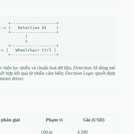
   +-------------------+

-> |   Detection AI    |

   +-------------------+

          |

          v

   +-------------------+

> |   Wheelchair Ctrl |

c hiện lọc nhiễu và chuẩn hoá dữ liệu;
Detection AI
dùng mô
ết hợp kết quả từ nhiều cảm biến;
Decision Logic
quyết định
motor driver.
 phân giải
Phạm vi
Giá (USD)
100 m
4 200