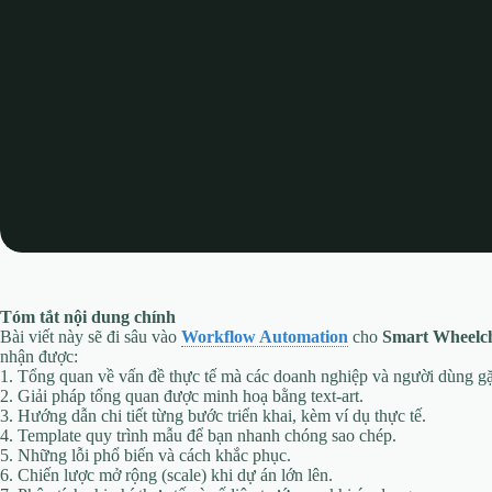
Tóm tắt nội dung chính
Bài viết này sẽ đi sâu vào
Workflow Automation
cho
Smart Wheelch
nhận được:
1. Tổng quan về vấn đề thực tế mà các doanh nghiệp và người dùng g
2. Giải pháp tổng quan được minh hoạ bằng text‑art.
3. Hướng dẫn chi tiết từng bước triển khai, kèm ví dụ thực tế.
4. Template quy trình mẫu để bạn nhanh chóng sao chép.
5. Những lỗi phổ biến và cách khắc phục.
6. Chiến lược mở rộng (scale) khi dự án lớn lên.