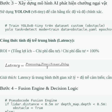
Bước 3 – Xây dựng mô hình AI phát hiện chướng ngại vật
Sử dụng
YOLOv8
(v8‑tiny) để cân bằng tốc độ và độ chính xác.
# Train YOLOv8-tiny trên dataset custom (obstacle)

Công thức tính độ trễ trung bình (Latency):
ROI = (Tổng lợi ích – Chi phí đầu tư) / Chi phí đầu tư × 100%
Giải thích:
Latency là trung bình thời gian xử lý + độ trễ cảm biến; cầ
Bước 4 – Fusion Engine & Decision Logic
# Pseudocode Fusion Engine

if lidar.distance < 0.5m or depth_map.depth < 0.5m:

    obstacle = True

else:
