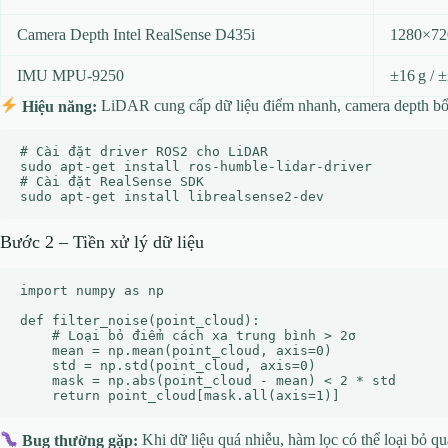
Camera Depth Intel RealSense D435i
1280×72
IMU MPU‑9250
±16 g / ±
Hiệu năng:
LiDAR cung cấp dữ liệu điểm nhanh, camera depth bổ
# Cài đặt driver ROS2 cho LiDAR

sudo apt-get install ros-humble-lidar-driver

# Cài đặt RealSense SDK

Bước 2 – Tiền xử lý dữ liệu
import numpy as np

def filter_noise(point_cloud):

    # Loại bỏ điểm cách xa trung bình > 2σ

    mean = np.mean(point_cloud, axis=0)

    std = np.std(point_cloud, axis=0)

    mask = np.abs(point_cloud - mean) < 2 * std

Bug thường gặp:
Khi dữ liệu quá nhiễu, hàm lọc có thể loại bỏ q