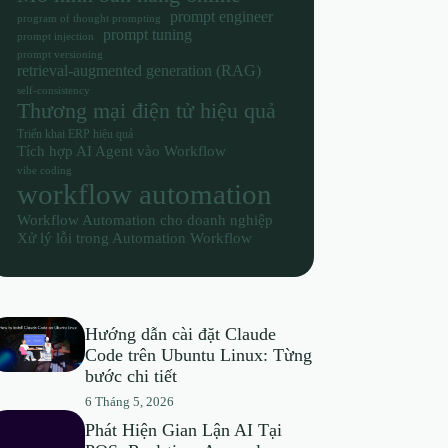
prompt engineer
program of thought prompting
prompt tuning
prompt injection
prompt versioning
retrieval-augmented generation (RAG)
self-consistency
Thương mại điện tử hiệu quả
Triển khai ERP hiệu quả
Tích hợp AI Agent vào Workflow
vibe coding
workflow automation
Workflow Automation cho doanh nghiệp
Xử lý lỗi trong Automation Workflow
Hướng dẫn cài đặt Claude
Code trên Ubuntu Linux: Từng
bước chi tiết
6 Tháng 5, 2026
Phát Hiện Gian Lận AI Tại