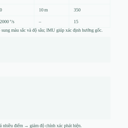
0
10 m
350
2000 °/s
–
15
 sung màu sắc và độ sâu; IMU giúp xác định hướng gốc.
uá nhiều điểm → giảm độ chính xác phát hiện.