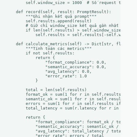
        self.window_size = 1000  # Số request trong wi
    def record(self, result: PromptResult):

        """Ghi nhận kết quả prompt"""

        self.results.append(result)

        # Giữ chỉ window_size kết quả gần nhất

        if len(self.results) > self.window_size:

            self.results = self.results[-self.window_s
    def calculate_metrics(self) -> Dict[str, float]:

        """Tính toán các metrics"""

        if not self.results:

            return {

                "format_compliance": 0.0,

                "semantic_accuracy": 0.0,

                "avg_latency": 0.0,

                "error_rate": 1.0

            }

        total = len(self.results)

        format_ok = sum(1 for r in self.results if r.s
        semantic_ok = sum(1 for r in self.results if r
        errors = sum(1 for r in self.results if r.stat
        total_latency = sum(r.latency for r in self.re
        return {

            "format_compliance": format_ok / total,

            "semantic_accuracy": semantic_ok / total,

            "avg_latency": total_latency / total,

            "error_rate": errors / total
