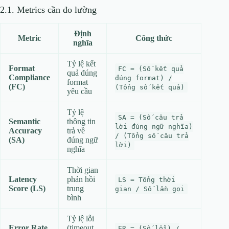
2.1. Metrics cần đo lường
Định
Metric
Công thức
nghĩa
Tỷ lệ kết
Format
FC = (Số kết quả
quả đúng
Compliance
đúng format) /
format
(FC)
(Tổng số kết quả)
yêu cầu
Tỷ lệ
SA = (Số câu trả
Semantic
thông tin
lời đúng ngữ nghĩa)
Accuracy
trả về
/ (Tổng số câu trả
(SA)
đúng ngữ
lời)
nghĩa
Thời gian
Latency
phản hồi
LS = Tổng thời
Score (LS)
trung
gian / Số lần gọi
bình
Tỷ lệ lỗi
Error Rate
(timeout,
ER = (Số lỗi) /