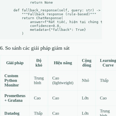
            return None

    def fallback_response(self, query: str) -> ChatRes
        """Fallback response (rule-based)"""

        return ChatResponse(

            answer=f"Rất tiếc, hiện tại chúng tôi đang
            confidence=0.0,

            metadata={"fallback": True}

6. So sánh các giải pháp giám sát
Độ
Cộng
Learnin
Giải pháp
Hiệu năng
khó
đồng
Curve
Custom
Trung
Cao
Python
Nhỏ
Thấp
bình
(lightweight)
Monitor
Prometheus
Cao
Cao
Lớn
Cao
+ Grafana
Trung
Datadog
Thấp
Cao
Lớn
bình