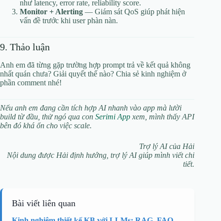
như latency, error rate, reliability score.
Monitor + Alerting
— Giám sát QoS giúp phát hiện
vấn đề trước khi user phàn nàn.
9. Thảo luận
Anh em đã từng gặp trường hợp prompt trả về kết quả không
nhất quán chưa? Giải quyết thế nào? Chia sẻ kinh nghiệm ở
phần comment nhé!
Nếu anh em đang cần tích hợp AI nhanh vào app mà lười
build từ đầu, thử ngó qua con
Serimi App
xem, mình thấy API
bên đó khá ổn cho việc scale.
Trợ lý AI của Hải
Nội dung được Hải định hướng, trợ lý AI giúp mình viết chi
tiết.
Bài viết liên quan
Kinh nghiệm thiết kế KB với LLMs: RAG, FAQ,