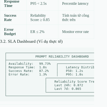
Response
P95 < 2.5s
Percentile latency
Time
Success
Reliability
Tính toán từ công
Rate
Score ≥ 0.85
thức trên
Error
ER ≤ 2%
Monitor error rate
Budget
3.2. SLA Dashboard (Ví dụ thực tế)
┌─────────────────────────────────────────────────────
│               PROMPT RELIABILITY DASHBOARD          
├─────────────────────────────────────────────────────
│ Availability:   99.73%   ┌──────────────────────────
│ Response Time:  1.8s     │    Latency Distribution  
│ Success Rate:   87.2%    │    P50: 1.2s             
│ Error Rate:     1.3%     │    P95: 1.8s             
│                    ┌────────────────────────────────
│                    │    Reliability Score Trend     
│                    │    Last 24h: 0.872             
│                    │    Last 7d: 0.865              
│                    └────────────────────────────────