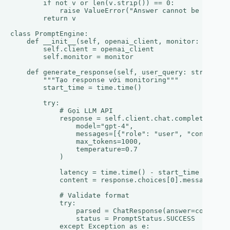
        if not v or len(v.strip()) == 0:

            raise ValueError("Answer cannot be empty")
        return v

class PromptEngine:

    def __init__(self, openai_client, monitor: PromptM
        self.client = openai_client

        self.monitor = monitor

    def generate_response(self, user_query: str) -> Op
        """Tạo response với monitoring"""

        start_time = time.time()

        try:

            # Gọi LLM API

            response = self.client.chat.completions.cr
                model="gpt-4",

                messages=[{"role": "user", "content": 
                max_tokens=1000,

                temperature=0.7

            )

            latency = time.time() - start_time

            content = response.choices[0].message.cont
            # Validate format

            try:

                parsed = ChatResponse(answer=content, 
                status = PromptStatus.SUCCESS

            except Exception as e:
