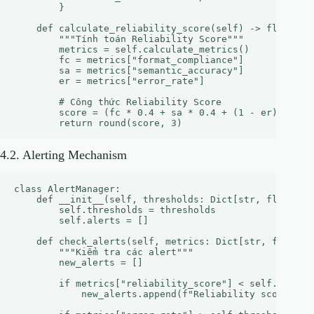
        }

    def calculate_reliability_score(self) -> float:

        """Tính toán Reliability Score"""

        metrics = self.calculate_metrics()

        fc = metrics["format_compliance"]

        sa = metrics["semantic_accuracy"]

        er = metrics["error_rate"]

        # Công thức Reliability Score

        score = (fc * 0.4 + sa * 0.4 + (1 - er) * 0.2)
4.2. Alerting Mechanism
class AlertManager:

    def __init__(self, thresholds: Dict[str, float]):

        self.thresholds = thresholds

        self.alerts = []

    def check_alerts(self, metrics: Dict[str, float]) 
        """Kiểm tra các alert"""

        new_alerts = []

        if metrics["reliability_score"] < self.thresho
            new_alerts.append(f"Reliability score too