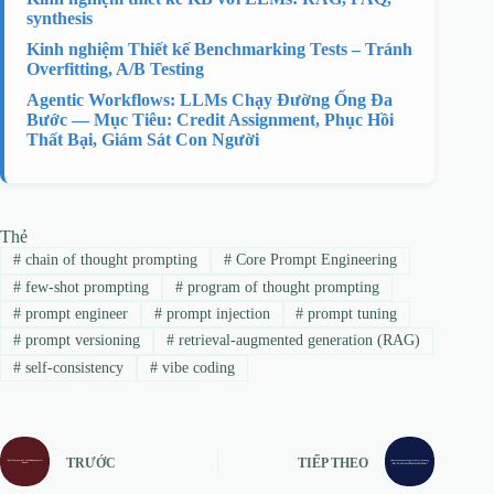
synthesis
Kinh nghiệm Thiết kế Benchmarking Tests – Tránh
Overfitting, A/B Testing
Agentic Workflows: LLMs Chạy Đường Ống Đa
Bước — Mục Tiêu: Credit Assignment, Phục Hồi
Thất Bại, Giám Sát Con Người
Thẻ
#
chain of thought prompting
#
Core Prompt Engineering
#
few-shot prompting
#
program of thought prompting
#
prompt engineer
#
prompt injection
#
prompt tuning
#
prompt versioning
#
retrieval-augmented generation (RAG)
#
self-consistency
#
vibe coding
TRƯỚC
TIẾP THEO