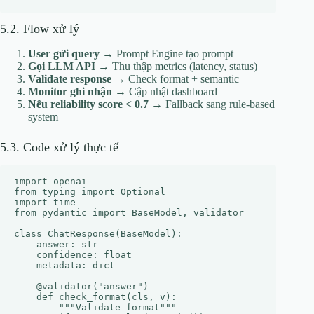
5.2. Flow xử lý
User gửi query
→ Prompt Engine tạo prompt
Gọi LLM API
→ Thu thập metrics (latency, status)
Validate response
→ Check format + semantic
Monitor ghi nhận
→ Cập nhật dashboard
Nếu reliability score < 0.7
→ Fallback sang rule-based
system
5.3. Code xử lý thực tế
import openai

from typing import Optional

import time

from pydantic import BaseModel, validator

class ChatResponse(BaseModel):

    answer: str

    confidence: float

    metadata: dict

    @validator("answer")

    def check_format(cls, v):

        """Validate format"""
