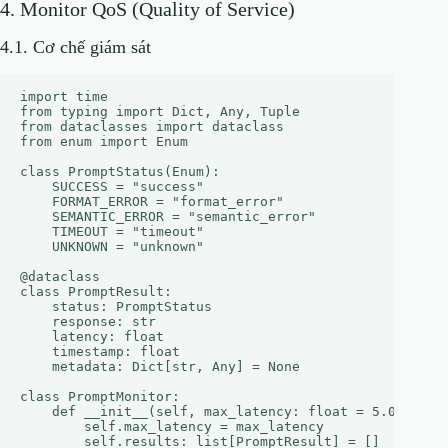
4. Monitor QoS (Quality of Service)
4.1. Cơ chế giám sát
import time

from typing import Dict, Any, Tuple

from dataclasses import dataclass

from enum import Enum

class PromptStatus(Enum):

    SUCCESS = "success"

    FORMAT_ERROR = "format_error"

    SEMANTIC_ERROR = "semantic_error"

    TIMEOUT = "timeout"

    UNKNOWN = "unknown"

@dataclass

class PromptResult:

    status: PromptStatus

    response: str

    latency: float

    timestamp: float

    metadata: Dict[str, Any] = None

class PromptMonitor:

    def __init__(self, max_latency: float = 5.0):

        self.max_latency = max_latency

        self.results: list[PromptResult] = []
