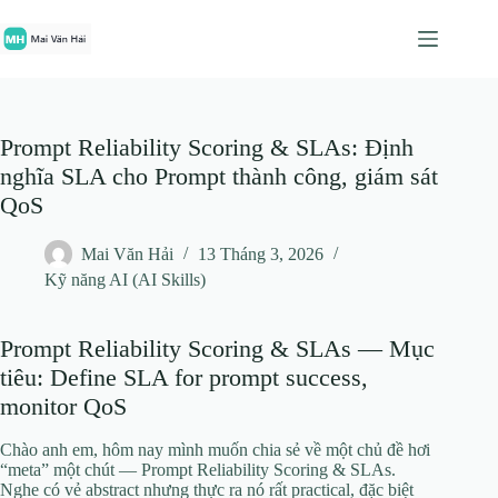
Chuyển
đến
phần
nội
dung
Prompt Reliability Scoring & SLAs: Định
nghĩa SLA cho Prompt thành công, giám sát
QoS
Mai Văn Hải
13 Tháng 3, 2026
Kỹ năng AI (AI Skills)
Prompt Reliability Scoring & SLAs — Mục
tiêu: Define SLA for prompt success,
monitor QoS
Chào anh em, hôm nay mình muốn chia sẻ về một chủ đề hơi
“meta” một chút — Prompt Reliability Scoring & SLAs.
Nghe có vẻ abstract nhưng thực ra nó rất practical, đặc biệt