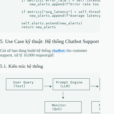
        if metrics["error_rate"] > self.thresholds["ma
            new_alerts.append(f"Error rate too high: 
        if metrics["avg_latency"] > self.thresholds["m
            new_alerts.append(f"Average latency too h
        self.alerts.extend(new_alerts)

5. Use Case kỹ thuật: Hệ thống Chatbot Support
Giả sử bạn đang build hệ thống
chatbot
cho customer
support, xử lý 10,000 request/giờ.
5.1. Kiến trúc hệ thống
┌─────────────────┐    ┌─────────────────┐    ┌───────
│   User Query    │    │ Prompt Engine   │    │   Resp
│   (Text)        │───▶│   (LLM)         │───▶│   Vali
└─────────────────┘    └─────────────────┘    └───────
                            │                       │

                            ▼                       ▼

                   ┌─────────────────┐    ┌───────────
                   │   Monitor       │    │   Fallback
                   │   (QoS)         │    │   (Rule-ba