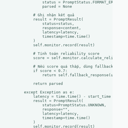
                status = PromptStatus.FORMAT_ERROR

                parsed = None

            # Ghi nhận kết quả

            result = PromptResult(

                status=status,

                response=content,

                latency=latency,

                timestamp=time.time()

            )

            self.monitor.record(result)

            # Tính toán reliability score

            score = self.monitor.calculate_reliability
            # Nếu score quá thấp, dùng fallback

            if score < 0.7:

                return self.fallback_response(user_que
            return parsed

        except Exception as e:

            latency = time.time() - start_time

            result = PromptResult(

                status=PromptStatus.UNKNOWN,

                response="",

                latency=latency,

                timestamp=time.time()

            )

            self.monitor.record(result)
