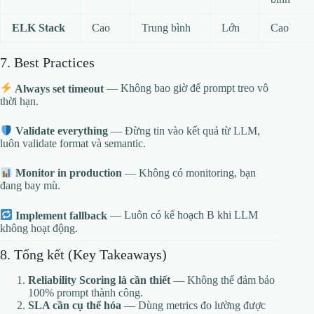
ELK Stack
Cao
Trung bình
Lớn
Cao
7. Best Practices
Always set timeout
— Không bao giờ để prompt treo vô
thời hạn.
Validate everything
— Đừng tin vào kết quả từ LLM,
luôn validate format và semantic.
Monitor in production
— Không có monitoring, bạn
đang bay mù.
Implement fallback
— Luôn có kế hoạch B khi LLM
không hoạt động.
8. Tổng kết (Key Takeaways)
Reliability Scoring là cần thiết
— Không thể đảm bảo
100% prompt thành công.
SLA cần cụ thể hóa
— Dùng metrics đo lường được