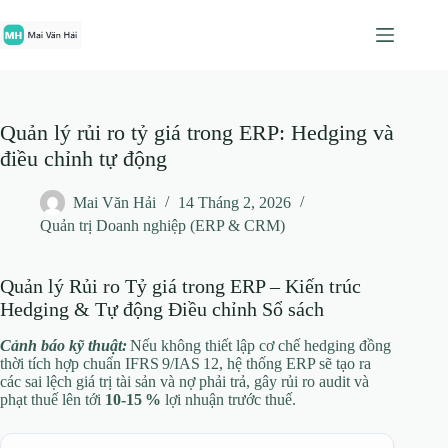
Chuyển
đến
phần
nội
dung
Quản lý rủi ro tỷ giá trong ERP: Hedging và
điều chỉnh tự động
Mai Văn Hải
14 Tháng 2, 2026
Quản trị Doanh nghiệp (ERP & CRM)
Quản lý Rủi ro Tỷ giá trong ERP – Kiến trúc
Hedging & Tự động Điều chỉnh Sổ sách
Cảnh báo kỹ thuật:
Nếu không thiết lập cơ chế hedging đồng
thời tích hợp chuẩn IFRS 9/IAS 12, hệ thống ERP sẽ tạo ra
các sai lệch giá trị tài sản và nợ phải trả, gây rủi ro audit và
phạt thuế lên tới
10‑15 %
lợi nhuận trước thuế.