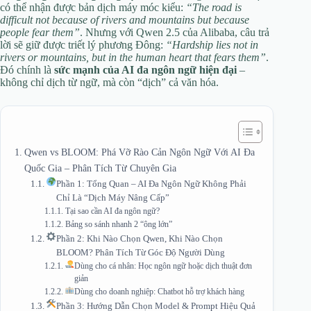
có thể nhận được bản dịch máy móc kiểu:
“The road is
difficult not because of rivers and mountains but because
people fear them”
. Nhưng với Qwen 2.5 của Alibaba, câu trả
lời sẽ giữ được triết lý phương Đông:
“Hardship lies not in
rivers or mountains, but in the human heart that fears them”
.
Đó chính là
sức mạnh của AI đa ngôn ngữ hiện đại
–
không chỉ dịch từ ngữ, mà còn “dịch” cả văn hóa.
Qwen vs BLOOM: Phá Vỡ Rào Cản Ngôn Ngữ Với AI Đa
Quốc Gia – Phân Tích Từ Chuyên Gia
Phần 1: Tổng Quan – AI Đa Ngôn Ngữ Không Phải
Chỉ Là “Dịch Máy Nâng Cấp”
Tại sao cần AI đa ngôn ngữ?
Bảng so sánh nhanh 2 “ông lớn”
Phần 2: Khi Nào Chọn Qwen, Khi Nào Chọn
BLOOM? Phân Tích Từ Góc Độ Người Dùng
Dùng cho cá nhân: Học ngôn ngữ hoặc dịch thuật đơn
giản
Dùng cho doanh nghiệp: Chatbot hỗ trợ khách hàng
Phần 3: Hướng Dẫn Chọn Model & Prompt Hiệu Quả