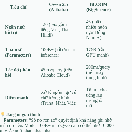
Qwen 2.5
BLOOM
Tiêu chí
(Alibaba)
(BigScience)
46 (thiếu
120 (bao gồm
Ngôn ngữ
nhiều ngôn
tiếng Việt, Thái,
hỗ trợ
ngữ Đông
Hindi)
Nam Á)
Tham số
100B+ (tối ưu cho
176B (cần
(Parameters)
inference)
GPU mạnh)
200ms/query
Tốc độ phản
45ms/query (trên
(trên máy
hồi
Alibaba Cloud)
trung bình)
Tối ưu cho
Xử lý ngôn ngữ có
tiếng Âu +
Điểm mạnh
chữ tượng hình
mã nguồn
(Trung, Nhật, Việt)
mở
Jargon giải thích
:
–
Parameters
: “Số nơ-ron ảo” quyết định khả năng ghi nhớ
mẫu dữ liệu. Model 100B+ như Qwen 2.5 có thể nhớ 10.000
quy tắc ngữ pháp khác nhau.