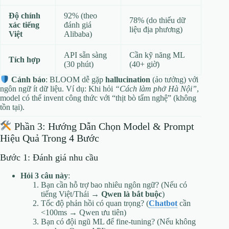
Độ chính
92% (theo
78% (do thiếu dữ
xác tiếng
đánh giá
liệu địa phương)
Việt
Alibaba)
API sẵn sàng
Cần kỹ năng ML
Tích hợp
(30 phút)
(40+ giờ)
Cảnh báo
: BLOOM dễ gặp
hallucination
(ảo tưởng) với
ngôn ngữ ít dữ liệu. Ví dụ: Khi hỏi
“Cách làm phở Hà Nội”
,
model có thể invent công thức với “thịt bò tẩm nghệ” (không
tồn tại).
Phần 3: Hướng Dẫn Chọn Model & Prompt
Hiệu Quả Trong 4 Bước
Bước 1: Đánh giá nhu cầu
Hỏi 3 câu này
:
Bạn cần hỗ trợ bao nhiêu ngôn ngữ? (Nếu có
tiếng Việt/Thái →
Qwen là bắt buộc
)
Tốc độ phản hồi có quan trọng? (
Chatbot
cần
<100ms → Qwen ưu tiên)
Bạn có đội ngũ ML để fine-tuning? (Nếu không