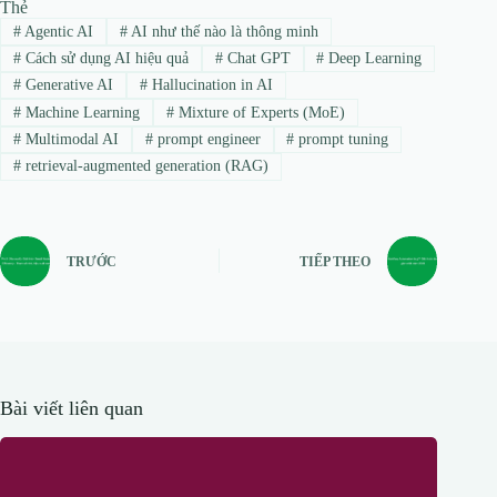
Thẻ
#
Agentic AI
#
AI như thế nào là thông minh
#
Cách sử dụng AI hiệu quả
#
Chat GPT
#
Deep Learning
#
Generative AI
#
Hallucination in AI
#
Machine Learning
#
Mixture of Experts (MoE)
#
Multimodal AI
#
prompt engineer
#
prompt tuning
#
retrieval-augmented generation (RAG)
TRƯỚC
TIẾP THEO
Bài viết liên quan