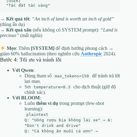
[USER]  

→
Kết quả tốt
:
“An inch of land is worth an inch of gold”
(đúng ẩn dụ)
→
Kết quả xấu
(nếu không có SYSTEM prompt):
“Land is
precious”
(mất nghĩa)
Mẹo
: Thêm
[SYSTEM]
để định hướng phong cách →
giảm 60% hallucination (theo nghiên cứu
Anthropic
2024).
Bước 4: Tối ưu và tránh lỗi
Với Qwen
:
Dùng tham số
để tránh trả lời
max_tokens=150
lan man.
Set
cho dịch thuật (giữ độ
temperature=0.3
chính xác).
Với BLOOM
:
Luôn
thêm ví dụ
trong prompt (few-shot
learning):
plaintext
Q: "Uống rượu bia không lái xe" → A:
"Don't drink and drive"
Q: "Cá không ăn muối cá ươn" →