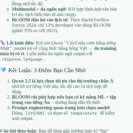
động nhờ tốc độ.
Multimodal + đa ngôn ngữ
: Kết hợp hình ảnh/văn bản
(ví dụ: dịch biển báo từ ảnh chụp).
BLOOM dần lui vào lịch sử
: Theo StackOverflow
Survey 2024, chỉ 12% developer còn dùng BLOOM
(giảm 35% so với 2023).
Lỗi kinh điển
: Khi hỏi Qwen
“Cách nấu cơm bằng tiếng
Nhật”
, model trả về công thức bằng tiếng Việt →
do training
data bị rò rỉ
. Luôn kiểm tra ngôn ngữ output với
.
response.language
Kết Luận: 3 Điểm Bạn Cần Nhớ
Qwen 2.5 là lựa chọn tối ưu cho thị trường châu Á
nhờ hỗ trợ tiếng Việt sâu, tốc độ cao và tích hợp dễ
dàng.
BLOOM chỉ phù hợp nếu bạn có kỹ năng ML + tập
trung vào tiếng Âu
– nhưng đang dần lỗi thời.
Prompt engineering quan trọng hơn chọn model
:
Dùng
và tham số
để kiểm
[SYSTEM]
temperature
soát output.
Câu hỏi thảo luận
: Bạn đã từng gặp trường hợp AI “bịa”