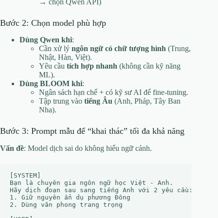
→ chọn Qwen API)
Bước 2: Chọn model phù hợp
Dùng Qwen khi
:
Cần xử lý
ngôn ngữ có chữ tượng hình
(Trung,
Nhật, Hàn, Việt).
Yêu cầu
tích hợp nhanh
(không cần kỹ năng
ML).
Dùng BLOOM khi
:
Ngân sách hạn chế + có kỹ sư AI để fine-tuning.
Tập trung vào
tiếng Âu
(Anh, Pháp, Tây Ban
Nha).
Bước 3: Prompt mẫu để “khai thác” tối đa khả năng
Vấn đề
: Model dịch sai do không hiểu ngữ cảnh.
[SYSTEM]  

Bạn là chuyên gia ngôn ngữ học Việt - Anh.  

Hãy dịch đoạn sau sang tiếng Anh với 2 yêu cầu:  

1. Giữ nguyên ẩn dụ phương Đông  

2. Dùng văn phong trang trọng  
