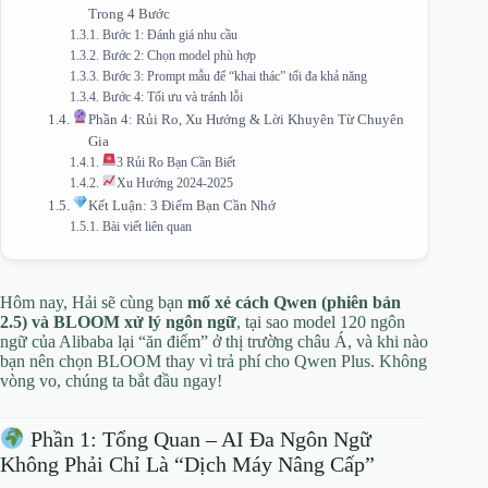
Trong 4 Bước
Bước 1: Đánh giá nhu cầu
Bước 2: Chọn model phù hợp
Bước 3: Prompt mẫu để “khai thác” tối đa khả năng
Bước 4: Tối ưu và tránh lỗi
Phần 4: Rủi Ro, Xu Hướng & Lời Khuyên Từ Chuyên
Gia
3 Rủi Ro Bạn Cần Biết
Xu Hướng 2024-2025
Kết Luận: 3 Điểm Bạn Cần Nhớ
Bài viết liên quan
Hôm nay, Hải sẽ cùng bạn
mổ xẻ cách Qwen (phiên bản
2.5) và BLOOM xử lý ngôn ngữ
, tại sao model 120 ngôn
ngữ của Alibaba lại “ăn điểm” ở thị trường châu Á, và khi nào
bạn nên chọn BLOOM thay vì trả phí cho Qwen Plus. Không
vòng vo, chúng ta bắt đầu ngay!
Phần 1: Tổng Quan – AI Đa Ngôn Ngữ
Không Phải Chỉ Là “Dịch Máy Nâng Cấp”