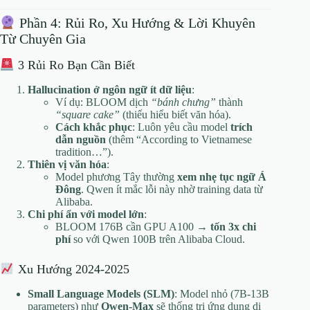
Phần 4: Rủi Ro, Xu Hướng & Lời Khuyên
Từ Chuyên Gia
3 Rủi Ro Bạn Cần Biết
Hallucination ở ngôn ngữ ít dữ liệu
:
Ví dụ: BLOOM dịch
“bánh chưng”
thành
“square cake”
(thiếu hiểu biết văn hóa).
Cách khắc phục
: Luôn yêu cầu model
trích
dẫn nguồn
(thêm “According to Vietnamese
tradition…”).
Thiên vị văn hóa
:
Model phương Tây thường
xem nhẹ tục ngữ Á
Đông
. Qwen ít mắc lỗi này nhờ training data từ
Alibaba.
Chi phí ẩn với model lớn
:
BLOOM 176B cần GPU A100 →
tốn 3x chi
phí
so với Qwen 100B trên Alibaba Cloud.
Xu Hướng 2024-2025
Small Language Models (SLM)
: Model nhỏ (7B-13B
parameters) như
Qwen-Max
sẽ thống trị ứng dụng di