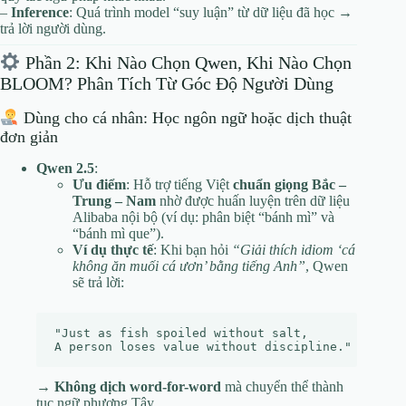
–
Inference
: Quá trình model “suy luận” từ dữ liệu đã học →
trả lời người dùng.
Phần 2: Khi Nào Chọn Qwen, Khi Nào Chọn
BLOOM? Phân Tích Từ Góc Độ Người Dùng
Dùng cho cá nhân: Học ngôn ngữ hoặc dịch thuật
đơn giản
Qwen 2.5
:
Ưu điểm
: Hỗ trợ tiếng Việt
chuẩn giọng Bắc –
Trung – Nam
nhờ được huấn luyện trên dữ liệu
Alibaba nội bộ (ví dụ: phân biệt “bánh mì” và
“bánh mì que”).
Ví dụ thực tế
: Khi bạn hỏi
“Giải thích idiom ‘cá
không ăn muối cá ươn’ bằng tiếng Anh”
, Qwen
sẽ trả lời:
"Just as fish spoiled without salt,  

→
Không dịch word-for-word
mà chuyển thể thành
tục ngữ phương Tây.