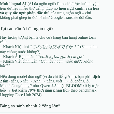
Multilingual AI
(AI đa ngôn ngữ) là model được huấn luyện
trên dữ liệu nhiều thứ tiếng, giúp nó
hiểu ngữ cảnh, văn hóa
và quy tắc ngữ pháp đặc thù
của từng ngôn ngữ – chứ
không phải ghép từ đơn lẻ như Google Translate đời đầu.
Tại sao cần AI đa ngôn ngữ?
Hãy tưởng tượng bạn là chủ cửa hàng bán hàng online toàn
cầu:
– Khách Nhật hỏi
“この商品は防水ですか？”
(Sản phẩm
này chống nước không?)
– Khách Ả Rập nhắn
“هل هذا المنتج مقاوم للماء؟”
– Khách Việt bình luận
“Cái này ngâm nước được không
bác?”
Nếu dùng model đơn ngữ (ví dụ chỉ tiếng Anh), bạn phải
dịch
2 lần
(tiếng Nhật → Anh → tiếng Việt) → lỗi chồng lỗi.
Model đa ngôn ngữ như
Qwen 2.5
hoặc
BLOOM
xử lý trực
tiếp →
tiết kiệm 70% thời gian phản hồi
(theo benchmark
Hugging Face Hub 2024).
Bảng so sánh nhanh 2 “ông lớn”