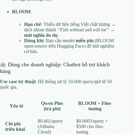
BLOOM
:
Hạn chế
: Thiếu dữ liệu tiếng Việt chất lượng →
dịch idiom thành
“Fish without salt will rot”
→
mất nghĩa ẩn dụ
.
Dùng khi
: Bạn cần model
miễn phí
(BLOOM
open-source trên Hugging Face) để thử nghiệm
cơ bản.
Dùng cho doanh nghiệp: Chatbot hỗ trợ khách
hàng
Use case kỹ thuật
: Hệ thống xử lý 10.000 query/giờ từ 50
quốc gia.
Qwen Plus
BLOOM + Fine-
Yếu tố
(trả phí)
tuning
$0.002/query
$0.0005/query +
Chi phí
(Alibaba
$500 cho fine-
triển khai
Cloud)
tuning