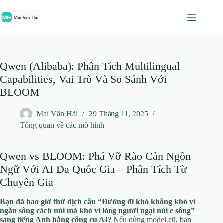
Chuyển
đến
phần
nội
dung
Qwen (Alibaba): Phân Tích Multilingual
Capabilities, Vai Trò Và So Sánh Với
BLOOM
Mai Văn Hải
29 Tháng 11, 2025
Tổng quan về các mô hình
Qwen vs BLOOM: Phá Vỡ Rào Cản Ngôn
Ngữ Với AI Đa Quốc Gia – Phân Tích Từ
Chuyên Gia
Bạn đã bao giờ thử dịch câu “Đường đi khó không khó vì
ngăn sông cách núi mà khó vì lòng người ngại núi e sông”
sang tiếng Anh bằng công cụ AI?
Nếu dùng model cũ, bạn