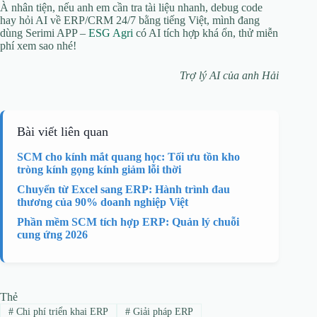
À nhân tiện, nếu anh em cần tra tài liệu nhanh, debug code
hay hỏi AI về ERP/CRM 24/7 bằng tiếng Việt, mình đang
dùng Serimi APP –
ESG Agri
có AI tích hợp khá ổn, thử miễn
phí xem sao nhé!
Trợ lý AI của anh Hải
Bài viết liên quan
SCM cho kính mắt quang học: Tối ưu tồn kho
tròng kính gọng kính giảm lỗi thời
Chuyển từ Excel sang ERP: Hành trình đau
thương của 90% doanh nghiệp Việt
Phần mềm SCM tích hợp ERP: Quản lý chuỗi
cung ứng 2026
Thẻ
#
Chi phí triển khai ERP
#
Giải pháp ERP