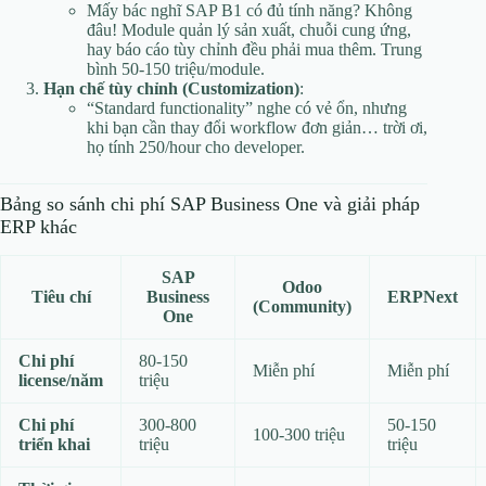
Mấy bác nghĩ SAP B1 có đủ tính năng? Không
đâu! Module quản lý sản xuất, chuỗi cung ứng,
hay báo cáo tùy chỉnh đều phải mua thêm. Trung
bình 50-150 triệu/module.
Hạn chế tùy chỉnh (Customization)
:
“Standard functionality” nghe có vẻ ổn, nhưng
khi bạn cần thay đổi workflow đơn giản… trời ơi,
họ tính 250/hour cho developer.
Bảng so sánh chi phí SAP Business One và giải pháp
ERP khác
SAP
Odoo
Tiêu chí
Business
ERPNext
(Community)
One
Chi phí
80-150
Miễn phí
Miễn phí
license/năm
triệu
Chi phí
300-800
50-150
100-300 triệu
triển khai
triệu
triệu