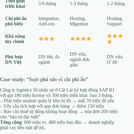
Thời gian
3-6 tháng
1-3 tháng
1-2 tháng
triển khai
Chi phí ẩn
Integration,
Hosting,
Hosting,
phổ biến
Add-ons
Migration
Support
Khả năng
tùy chỉnh
DN vừa,
Phù hợp
DN lớn, đa
DN vừa,
ngành đơn
DN Việt
ngành
IT tốt
giản
Case study: “Suýt phá sản vì chi phí ẩn”
Công ty logistics 50 nhân sự ở Cát Lái ký hợp đồng SAP B1
với giá 180 triệu license và 300 triệu triển khai. Sau 3 tháng:
– Phát hiện module quản lý kho bị lỗi → mất 70 triệu để sửa
– Yêu cầu tích hợp với app đơn hàng → thêm 150 triệu
– Báo cáo thuế tự động không hoạt động → hóa đơn 200 triệu
cho “bảo trì đặc biệt”
Tổng cộng
: 900 triệu vs. 480 triệu ban đầu → doanh nghiệp
phải vay tiền mặt để trả.