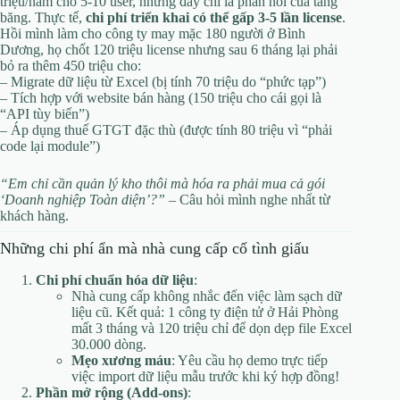
triệu/năm cho 5-10 user, nhưng đây chỉ là phần nổi của tảng
băng. Thực tế,
chi phí triển khai có thể gấp 3-5 lần license
.
Hồi mình làm cho công ty may mặc 180 người ở Bình
Dương, họ chốt 120 triệu license nhưng sau 6 tháng lại phải
bỏ ra thêm 450 triệu cho:
– Migrate dữ liệu từ Excel (bị tính 70 triệu do “phức tạp”)
– Tích hợp với website bán hàng (150 triệu cho cái gọi là
“API tùy biến”)
– Áp dụng thuế GTGT đặc thù (được tính 80 triệu vì “phải
code lại module”)
“Em chỉ cần quản lý kho thôi mà hóa ra phải mua cả gói
‘Doanh nghiệp Toàn diện’?”
– Câu hỏi mình nghe nhất từ
khách hàng.
Những chi phí ẩn mà nhà cung cấp cố tình giấu
Chi phí chuẩn hóa dữ liệu
:
Nhà cung cấp không nhắc đến việc làm sạch dữ
liệu cũ. Kết quả: 1 công ty điện tử ở Hải Phòng
mất 3 tháng và 120 triệu chỉ để dọn dẹp file Excel
30.000 dòng.
Mẹo xương máu
: Yêu cầu họ demo trực tiếp
việc import dữ liệu mẫu trước khi ký hợp đồng!
Phần mở rộng (Add-ons)
: