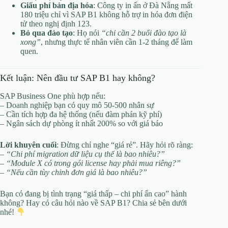
Giấu phí bản địa hóa
: Công ty in ấn ở Đà Nẵng mất
180 triệu chỉ vì SAP B1 không hỗ trợ in hóa đơn điện
tử theo nghị định 123.
Bỏ qua đào tạo
: Họ nói
“chỉ cần 2 buổi đào tạo là
xong”
, nhưng thực tế nhân viên cần 1-2 tháng để làm
quen.
Kết luận: Nên đầu tư SAP B1 hay không?
SAP Business One phù hợp nếu:
– Doanh nghiệp bạn có quy mô 50-500 nhân sự
– Cần tích hợp đa hệ thống (nếu đàm phán kỹ phí)
– Ngân sách dự phòng ít nhất 200% so với giá báo
Lời khuyên cuối
: Đừng chỉ nghe “giá rẻ”. Hãy hỏi rõ ràng:
–
“Chi phí migration dữ liệu cụ thể là bao nhiêu?”
–
“Module X có trong gói license hay phải mua riêng?”
–
“Nếu cần tùy chỉnh đơn giá là bao nhiêu?”
Bạn có đang bị tình trạng “giá thấp – chi phí ẩn cao” hành
không? Hay có câu hỏi nào về SAP B1? Chia sẻ bên dưới
nhé!