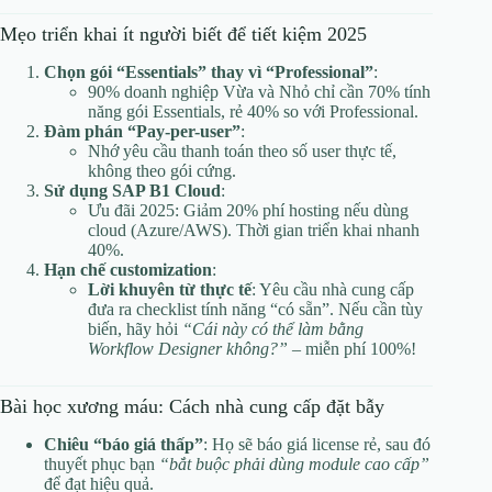
Mẹo triển khai ít người biết để tiết kiệm 2025
Chọn gói “Essentials” thay vì “Professional”
:
90% doanh nghiệp Vừa và Nhỏ chỉ cần 70% tính
năng gói Essentials, rẻ 40% so với Professional.
Đàm phán “Pay-per-user”
:
Nhớ yêu cầu thanh toán theo số user thực tế,
không theo gói cứng.
Sử dụng SAP B1 Cloud
:
Ưu đãi 2025: Giảm 20% phí hosting nếu dùng
cloud (Azure/AWS). Thời gian triển khai nhanh
40%.
Hạn chế customization
:
Lời khuyên từ thực tế
: Yêu cầu nhà cung cấp
đưa ra checklist tính năng “có sẵn”. Nếu cần tùy
biến, hãy hỏi
“Cái này có thể làm bằng
Workflow Designer không?”
– miễn phí 100%!
Bài học xương máu: Cách nhà cung cấp đặt bẫy
Chiêu “báo giá thấp”
: Họ sẽ báo giá license rẻ, sau đó
thuyết phục bạn
“bắt buộc phải dùng module cao cấp”
để đạt hiệu quả.