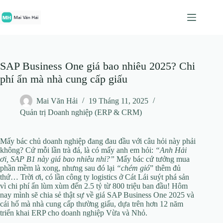
Chuyển
đến
phần
nội
dung
SAP Business One giá bao nhiêu 2025? Chi
phí ẩn mà nhà cung cấp giấu
Mai Văn Hải
19 Tháng 11, 2025
Quản trị Doanh nghiệp (ERP & CRM)
Mấy bác chủ doanh nghiệp đang đau đầu với câu hỏi này phải
không? Cứ mỗi lần trà đá, là có mấy anh em hỏi:
“Anh Hải
ơi, SAP B1 này giá bao nhiêu nhỉ?”
Mấy bác cứ tưởng mua
phần mềm là xong, nhưng sau đó lại
“chém gió
” thêm đủ
thứ… Trời ơi, có lần công ty logistics ở Cát Lái suýt phá sản
vì chi phí ẩn lùm xùm đến 2.5 tỷ từ 800 triệu ban đầu! Hôm
nay mình sẽ chia sẻ thật sự về giá SAP Business One 2025 và
cái hố mà nhà cung cấp thường giấu, dựa trên hơn 12 năm
triển khai ERP cho doanh nghiệp Vừa và Nhỏ.