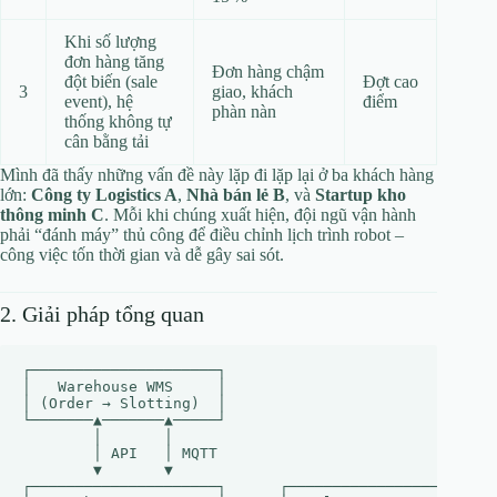
Khi số lượng
đơn hàng tăng
Đơn hàng chậm
đột biến (sale
Đợt cao
3
giao, khách
event), hệ
điểm
phàn nàn
thống không tự
cân bằng tải
Mình đã thấy những vấn đề này lặp đi lặp lại ở ba khách hàng
lớn:
Công ty Logistics A
,
Nhà bán lẻ B
, và
Startup kho
thông minh C
. Mỗi khi chúng xuất hiện, đội ngũ vận hành
phải “đánh máy” thủ công để điều chỉnh lịch trình robot –
công việc tốn thời gian và dễ gây sai sót.
2. Giải pháp tổng quan
┌─────────────────────┐

│   Warehouse WMS     │

│ (Order → Slotting)  │

└───────▲───────▲─────┘

        │       │

        │ API   │ MQTT

        ▼       ▼

┌─────────────────────┐      ┌───────────────────────┐