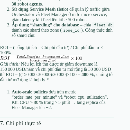
30 robot agents
.
Sử dụng Service Mesh (Istio)
để quản lý traffic giữa
Orchestrator và Fleet Manager ở mức micro‑service;
giảm latency khi fleet lên tới > 500 robot.
Áp dụng “sharding” cho database
– chia
fleet_db
thành các shard theo zone (
). Công thức tính
zone_id
số shard cần:
ROI = (Tổng lợi ích – Chi phí đầu tư) / Chi phí đầu tư ×
100%
Giải thích:
Nếu lợi ích thu được từ giảm downtime là
150 000 USD/năm và chi phí đầu tư mở rộng là 30 000 USD
thì ROI = ((150 000‑30 000)/30 000)×100 =
400 %
, chứng tỏ
đầu tư mở rộng là hợp lý.*
Auto‑scale policies
dựa trên metric
“order_rate_per_minute” và “robot_cpu_utilization”.
Khi CPU > 80 % trong > 5 phút → tăng replica của
Fleet Manager lên +2.
7. Chi phí thực tế