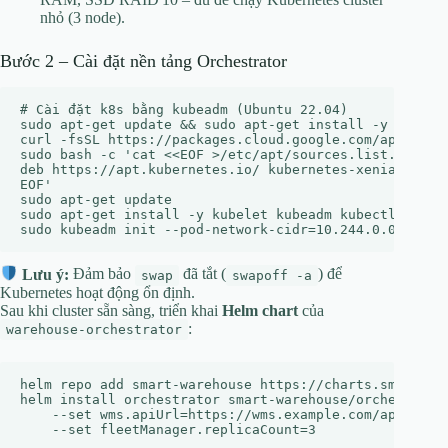
nhỏ (3 node).
Bước 2 – Cài đặt nền tảng Orchestrator
# Cài đặt k8s bằng kubeadm (Ubuntu 22.04)

sudo apt-get update && sudo apt-get install -y apt-tra
curl -fsSL https://packages.cloud.google.com/apt/doc/a
sudo bash -c 'cat <<EOF >/etc/apt/sources.list.d/kuber
deb https://apt.kubernetes.io/ kubernetes-xenial main

EOF'

sudo apt-get update

sudo apt-get install -y kubelet kubeadm kubectl

Lưu ý:
Đảm bảo
đã tắt (
) để
swap
swapoff -a
Kubernetes hoạt động ổn định.
Sau khi cluster sẵn sàng, triển khai
Helm chart
của
:
warehouse-orchestrator
helm repo add smart-warehouse https://charts.smartware
helm install orchestrator smart-warehouse/orchestrator
    --set wms.apiUrl=https://wms.example.com/api \
