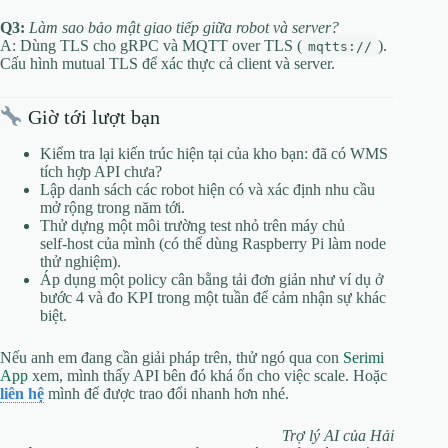
Q3:
Làm sao bảo mật giao tiếp giữa robot và server?
A: Dùng TLS cho gRPC và MQTT over TLS (
).
mqtts://
Cấu hình mutual TLS để xác thực cả client và server.
Giờ tới lượt bạn
Kiểm tra lại kiến trúc hiện tại của kho bạn: đã có WMS
tích hợp API chưa?
Lập danh sách các robot hiện có và xác định nhu cầu
mở rộng trong năm tới.
Thử dựng một môi trường test nhỏ trên máy chủ
self‑host của mình (có thể dùng Raspberry Pi làm node
thử nghiệm).
Áp dụng một policy cân bằng tải đơn giản như ví dụ ở
bước 4 và đo KPI trong một tuần để cảm nhận sự khác
biệt.
Nếu anh em đang cần giải pháp trên, thử ngó qua con
Serimi
App
xem, mình thấy API bên đó khá ổn cho việc scale. Hoặc
liên hệ
mình để được trao đổi nhanh hơn nhé.
Trợ lý AI của Hải