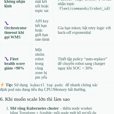
mất kết
không nhận
nhận topic
nối hoặc
lệnh
fleet/commands/{robot_id}
topic sai
API key
hết hạn
Gia hạn token; bật retry logic với
Orchestrator
hoặc
back‑off exponential
timeout khi
giới hạn
gọi WMS
rate‑limit
Một
nhóm
robot
Thiết lập policy “auto‑replace”
Fleet
trong
để chuyển robot sang charger
health score
cùng
ngay khi SOC < 30%
giảm <90%
zone bị
pin yếu
Tip:
Sử dụng
để nhanh chóng xác
kubectl top pods
định pod nào đang tiêu thụ CPU/Memory bất thường.
6. Khi muốn scale lớn thì làm sao
Mở rộng Kubernetes cluster
– thêm node worker
bằng Terraform + Ansible; mỗi node mới hỗ trợ tối đa