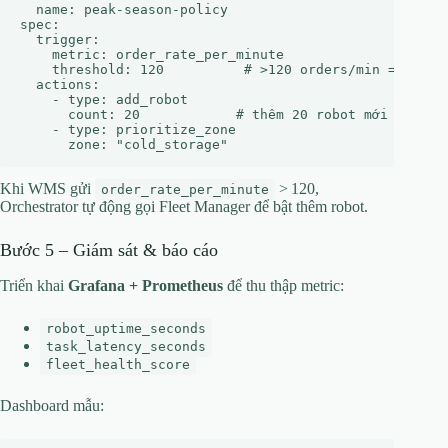
  name: peak-season-policy

spec:

  trigger:

    metric: order_rate_per_minute

    threshold: 120          # >120 orders/min => scale
  actions:

    - type: add_robot

      count: 20            # thêm 20 robot mới từ pool
    - type: prioritize_zone

Khi WMS gửi
> 120,
order_rate_per_minute
Orchestrator tự động gọi Fleet Manager để bật thêm robot.
Bước 5 – Giám sát & báo cáo
Triển khai
Grafana + Prometheus
để thu thập metric:
robot_uptime_seconds
task_latency_seconds
fleet_health_score
Dashboard mẫu: