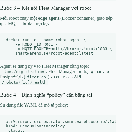
Bước 3 – Kết nối Fleet Manager với robot
Mỗi robot chạy một
edge agent
(Docker container) giao tiếp
qua MQTT broker nội bộ:
docker run -d --name robot-agent \

    -e ROBOT_ID=R001 \

    -e MQTT_BROKER=mqtt://broker.local:1883 \

Agent sẽ đăng ký vào Fleet Manager bằng topic
. Fleet Manager lưu trạng thái vào
fleet/registration
PostgreSQL (
) và cung cấp API
fleet_db
.
/robots/{id}/health
Bước 4 – Định nghĩa “policy” cân bằng tải
Sử dụng file YAML để mô tả policy:
apiVersion: orchestrator.smartwarehouse.io/v1alpha1

kind: LoadBalancingPolicy

metadata:
