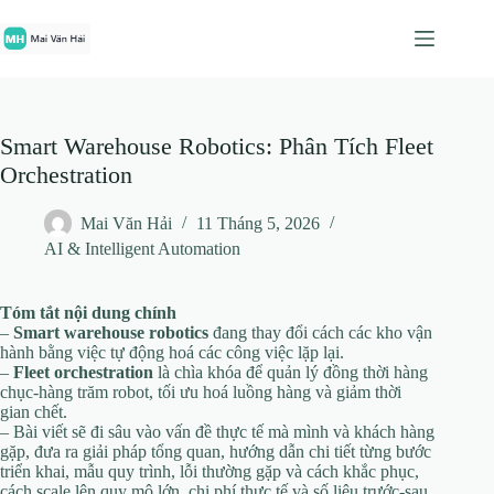
Chuyển
đến
phần
nội
dung
Smart Warehouse Robotics: Phân Tích Fleet
Orchestration
Mai Văn Hải
11 Tháng 5, 2026
AI & Intelligent Automation
Tóm tắt nội dung chính
–
Smart warehouse robotics
đang thay đổi cách các kho vận
hành bằng việc tự động hoá các công việc lặp lại.
–
Fleet orchestration
là chìa khóa để quản lý đồng thời hàng
chục‑hàng trăm robot, tối ưu hoá luồng hàng và giảm thời
gian chết.
– Bài viết sẽ đi sâu vào vấn đề thực tế mà mình và khách hàng
gặp, đưa ra giải pháp tổng quan, hướng dẫn chi tiết từng bước
triển khai, mẫu quy trình, lỗi thường gặp và cách khắc phục,
cách scale lên quy mô lớn, chi phí thực tế và số liệu trước‑sau.