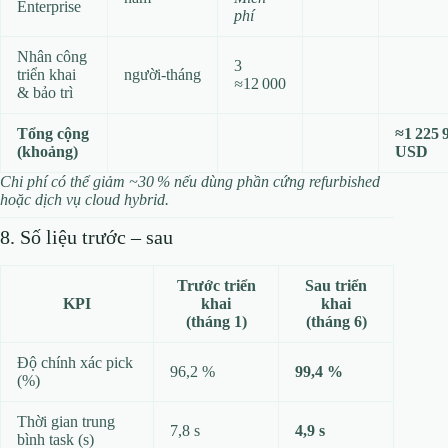
Enterprise
phí
Nhân công
3
triển khai
người‑tháng
≈
12 000
& bảo trì
Tổng cộng
≈1 225 
(khoảng)
USD
Chi phí có thể giảm ~30 % nếu dùng phần cứng refurbished
hoặc dịch vụ cloud hybrid.
8. Số liệu trước – sau
Trước triển
Sau triển
KPI
khai
khai
(tháng 1)
(tháng 6)
Độ chính xác pick
96,2 %
99,4 %
(%)
Thời gian trung
7,8 s
4,9 s
bình task (s)