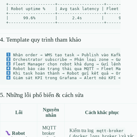
+-------------------+-------------------+-------------
| Robot uptime %    | Avg task latency | Fleet health 
+-------------------+-------------------+-------------
|      99.6%        |      2.4s        |      98%     
4. Template quy trình tham khảo
5. Những lỗi phổ biến & cách sửa
Nguyên
Lỗi
Cách khắc phục
nhân
MQTT
Kiểm tra log
mqtt-broker
broker
Robot
(
) và xác
docker logs broker