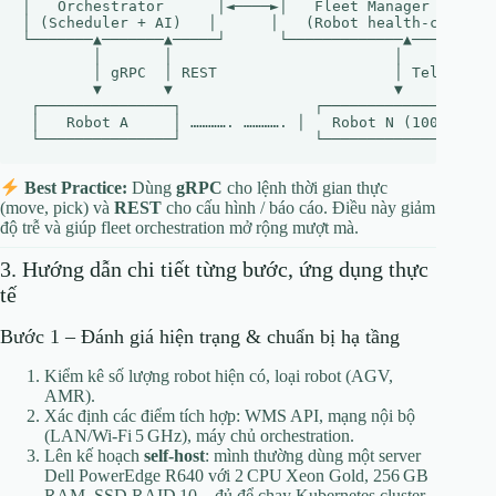
│   Orchestrator      │◄────►│   Fleet Manager (FM)   
│ (Scheduler + AI)   │      │   (Robot health‑check)│

└───────▲───────▲─────┘      └─────────────▲──────────
        │       │                         │

        │ gRPC  │ REST                    │ Telemetry

        ▼       ▼                         ▼

 ┌───────────────┐               ┌───────────────────┐
 │   Robot A     │ …………. …………. │   Robot N (100+)  │

Best Practice:
Dùng
gRPC
cho lệnh thời gian thực
(move, pick) và
REST
cho cấu hình / báo cáo. Điều này giảm
độ trễ và giúp fleet orchestration mở rộng mượt mà.
3. Hướng dẫn chi tiết từng bước, ứng dụng thực
tế
Bước 1 – Đánh giá hiện trạng & chuẩn bị hạ tầng
Kiểm kê số lượng robot hiện có, loại robot (AGV,
AMR).
Xác định các điểm tích hợp: WMS API, mạng nội bộ
(LAN/Wi‑Fi 5 GHz), máy chủ orchestration.
Lên kế hoạch
self‑host
: mình thường dùng một server
Dell PowerEdge R640 với 2 CPU Xeon Gold, 256 GB
RAM, SSD RAID 10 – đủ để chạy Kubernetes cluster