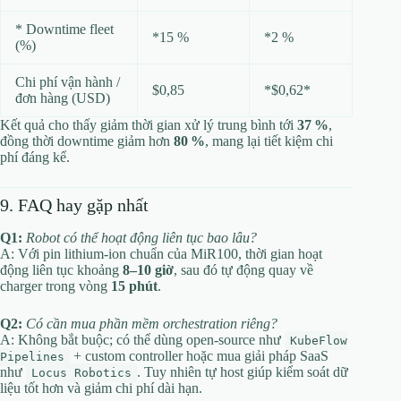
* Downtime fleet
*15 %
*2 %
(%)
Chi phí vận hành /
$0,85
*$0,62*
đơn hàng (USD)
Kết quả cho thấy giảm thời gian xử lý trung bình tới
37 %
,
đồng thời downtime giảm hơn
80 %
, mang lại tiết kiệm chi
phí đáng kể.
9. FAQ hay gặp nhất
Q1:
Robot có thể hoạt động liên tục bao lâu?
A: Với pin lithium‑ion chuẩn của MiR100, thời gian hoạt
động liên tục khoảng
8–10 giờ
, sau đó tự động quay về
charger trong vòng
15 phút
.
Q2:
Có cần mua phần mềm orchestration riêng?
A: Không bắt buộc; có thể dùng open‑source như
KubeFlow
+ custom controller hoặc mua giải pháp SaaS
Pipelines
như
. Tuy nhiên tự host giúp kiểm soát dữ
Locus Robotics
liệu tốt hơn và giảm chi phí dài hạn.