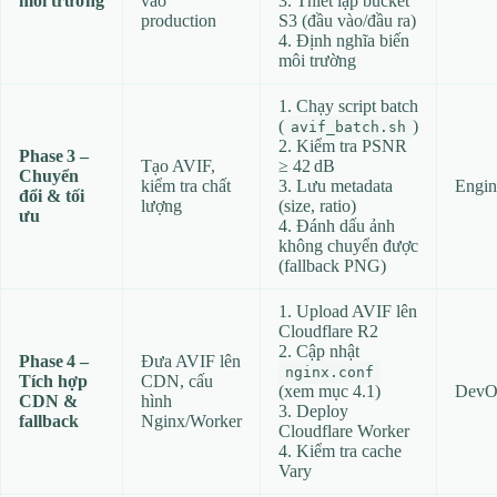
môi trường
vào
3. Thiết lập bucket
production
S3 (đầu vào/đầu ra)
4. Định nghĩa biến
môi trường
1. Chạy script batch
(
)
avif_batch.sh
2. Kiểm tra PSNR
Phase 3 –
Tạo AVIF,
≥ 42 dB
Chuyển
kiểm tra chất
3. Lưu metadata
Engin
đổi & tối
lượng
(size, ratio)
ưu
4. Đánh dấu ảnh
không chuyển được
(fallback PNG)
1. Upload AVIF lên
Cloudflare R2
2. Cập nhật
Phase 4 –
Đưa AVIF lên
nginx.conf
Tích hợp
CDN, cấu
(xem mục 4.1)
DevO
CDN &
hình
3. Deploy
fallback
Nginx/Worker
Cloudflare Worker
4. Kiểm tra cache
Vary