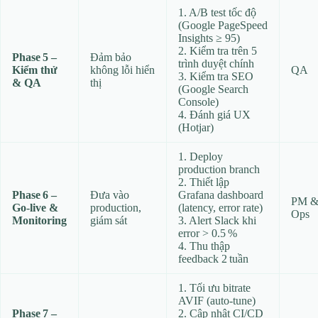
1. A/B test tốc độ
(Google PageSpeed
Insights ≥ 95)
2. Kiểm tra trên 5
Phase 5 –
Đảm bảo
trình duyệt chính
Kiểm thử
không lỗi hiển
QA
3. Kiểm tra SEO
& QA
thị
(Google Search
Console)
4. Đánh giá UX
(Hotjar)
1. Deploy
production branch
2. Thiết lập
Phase 6 –
Đưa vào
Grafana dashboard
PM 
Go‑live &
production,
(latency, error rate)
Ops
Monitoring
giám sát
3. Alert Slack khi
error > 0.5 %
4. Thu thập
feedback 2 tuần
1. Tối ưu bitrate
AVIF (auto‑tune)
Phase 7 –
2. Cập nhật CI/CD