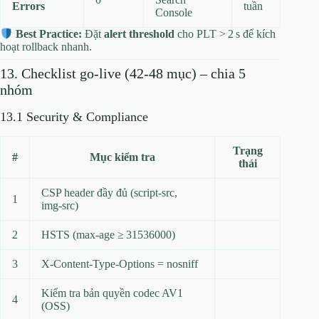
Errors
tuần
Console
Best Practice:
Đặt
alert threshold
cho PLT > 2 s để kích
hoạt rollback nhanh.
13. Checklist go‑live (42‑48 mục) – chia 5
nhóm
13.1 Security & Compliance
Trạng
#
Mục kiểm tra
thái
CSP header đầy đủ (script‑src,
1
img‑src)
2
HSTS (max‑age ≥ 31536000)
3
X‑Content‑Type‑Options = nosniff
Kiểm tra bản quyền codec AV1
4
(OSS)