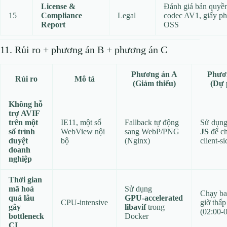
License &
Đánh giá bản quyề
15
Compliance
Legal
codec AV1, giấy p
Report
OSS
11. Rủi ro + phương án B + phương án C
Phương án A
Phươ
Rủi ro
Mô tả
(Giảm thiểu)
(Dự 
Không hỗ
trợ AVIF
trên một
IE11, một số
Fallback tự động
Sử dụn
số trình
WebView nội
sang WebP/PNG
JS
để ch
duyệt
bộ
(Nginx)
client‑si
doanh
nghiệp
Thời gian
mã hoá
Sử dụng
Chạy ba
quá lâu
GPU‑accelerated
CPU‑intensive
giờ thấp
gây
libavif
trong
(02:00‑
bottleneck
Docker
CI