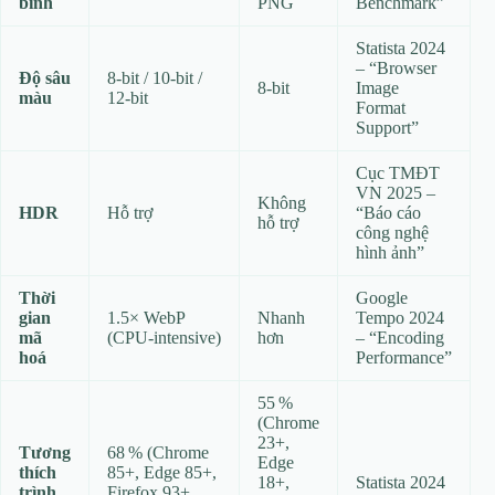
bình
PNG
Benchmark”
Statista 2024
– “Browser
Độ sâu
8‑bit / 10‑bit /
8‑bit
Image
màu
12‑bit
Format
Support”
Cục TMĐT
VN 2025 –
Không
HDR
Hỗ trợ
“Báo cáo
hỗ trợ
công nghệ
hình ảnh”
Thời
Google
gian
1.5× WebP
Nhanh
Tempo 2024
mã
(CPU‑intensive)
hơn
– “Encoding
hoá
Performance”
55 %
(Chrome
23+,
Tương
68 % (Chrome
Edge
thích
85+, Edge 85+,
18+,
Statista 2024
trình
Firefox 93+,