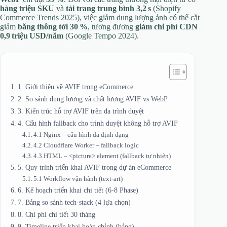
hàng triệu SKU
và
tải trang trung bình 3,2 s
(Shopify
Commerce Trends 2025), việc giảm dung lượng ảnh có thể cắt
giảm
băng thông tới 30 %
, tương đương
giảm chi phí CDN
0,9 triệu USD/năm
(Google Tempo 2024).
1. Giới thiệu về AVIF trong eCommerce
2. So sánh dung lượng và chất lượng AVIF vs WebP
3. Kiến trúc hỗ trợ AVIF trên đa trình duyệt
4. Cấu hình fallback cho trình duyệt không hỗ trợ AVIF
4.1 Nginx – cấu hình đa định dạng
4.2 Cloudflare Worker – fallback logic
4.3 HTML – <picture> element (fallback tự nhiên)
5. Quy trình triển khai AVIF trong dự án eCommerce
5.1 Workflow vận hành (text‑art)
6. Kế hoạch triển khai chi tiết (6‑8 Phase)
7. Bảng so sánh tech‑stack (4 lựa chọn)
8. Chi phí chi tiết 30 tháng
9. Timeline triển khai hoàn chỉnh (bảng)