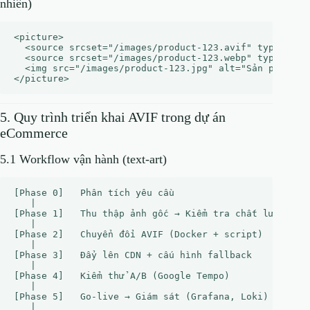
nhiên)
<picture>

  <source srcset="/images/product-123.avif" type="imag
  <source srcset="/images/product-123.webp" type="imag
  <img src="/images/product-123.jpg" alt="Sản phẩm 123
5. Quy trình triển khai AVIF trong dự án
eCommerce
5.1 Workflow vận hành (text‑art)
[Phase 0]   Phân tích yêu cầu

   |

[Phase 1]   Thu thập ảnh gốc → Kiểm tra chất lượng

   |

[Phase 2]   Chuyển đổi AVIF (Docker + script)

   |

[Phase 3]   Đẩy lên CDN + cấu hình fallback

   |

[Phase 4]   Kiểm thử A/B (Google Tempo)

   |

[Phase 5]   Go‑live → Giám sát (Grafana, Loki)

   |
