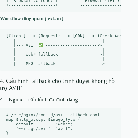
|  Browser (Chrome) |        |  Browser (IE11)  |     
Workflow tổng quan (text‑art)
[Client] --> (Request) --> [CDN] --> (Check Accept Hea
   |                                   |

   |--- AVIF 
 ---------------------->|

   |                                   |

   |--- WebP fallback ---------------->|

   |                                   |

4. Cấu hình fallback cho trình duyệt không hỗ
trợ AVIF
4.1 Nginx – cấu hình đa định dạng
# /etc/nginx/conf.d/avif_fallback.conf

map $http_accept $image_type {

    default         "webp";

    "~*image/avif"  "avif";

}
