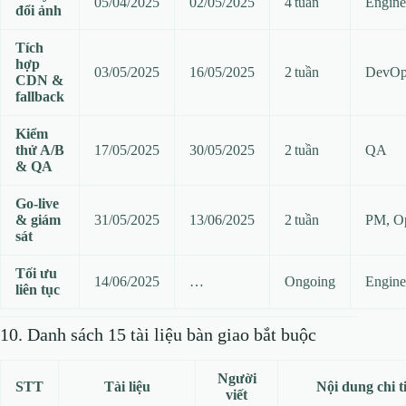
05/04/2025
02/05/2025
4 tuần
Engine
đổi ảnh
Tích
hợp
03/05/2025
16/05/2025
2 tuần
DevOp
CDN &
fallback
Kiểm
thử A/B
17/05/2025
30/05/2025
2 tuần
QA
& QA
Go‑live
& giám
31/05/2025
13/06/2025
2 tuần
PM, O
sát
Tối ưu
14/06/2025
…
Ongoing
Engine
liên tục
10. Danh sách 15 tài liệu bàn giao bắt buộc
Người
STT
Tài liệu
Nội dung chi ti
viết