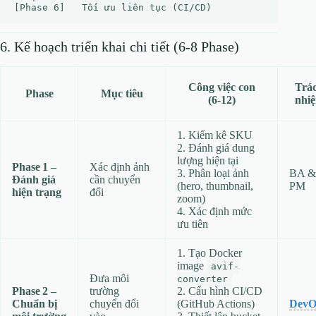
6. Kế hoạch triển khai chi tiết (6‑8 Phase)
Công việc con
Trá
Phase
Mục tiêu
(6‑12)
nhi
1. Kiểm kê SKU
2. Đánh giá dung
lượng hiện tại
Phase 1 –
Xác định ảnh
3. Phân loại ảnh
BA &
Đánh giá
cần chuyển
(hero, thumbnail,
PM
hiện trạng
đổi
zoom)
4. Xác định mức
ưu tiên
1. Tạo Docker
image
avif-
Đưa môi
converter
Phase 2 –
trường
2. Cấu hình CI/CD
Chuẩn bị
chuyển đổi
(GitHub Actions)
DevO