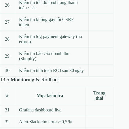
Kiểm tra tốc độ load trang thanh
26
toán < 2 s
Kiểm tra không gây lỗi CSRF
27
token
Kiểm tra log payment gateway (no
28
errors)
Kiểm tra báo cáo doanh thu
29
(Shopify)
30
Kiểm tra tính toán ROI sau 30 ngày
13.5 Monitoring & Rollback
Trạng
#
Mục kiểm tra
thái
31
Grafana dashboard live
32
Alert Slack cho error > 0,5 %