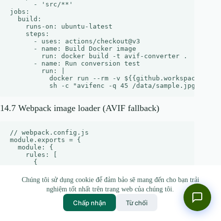
      - 'src/**'

jobs:

  build:

    runs-on: ubuntu-latest

    steps:

      - uses: actions/checkout@v3

      - name: Build Docker image

        run: docker build -t avif-converter .

      - name: Run conversion test

        run: |

          docker run --rm -v ${{github.workspace}}/tes
14.7 Webpack image loader (AVIF fallback)
// webpack.config.js

module.exports = {

  module: {

    rules: [

      {

        test: /\.(png|jpe?g)$/i,

        use: [

Chúng tôi sử dụng cookie để đảm bảo sẽ mang đến cho bạn trải
          {

nghiệm tốt nhất trên trang web của chúng tôi.
            loader: 'responsive-loader',

            options: {

Chấp nhận
Từ chối
              adapter: require('responsive-loader/shar
              format: 'avif',
