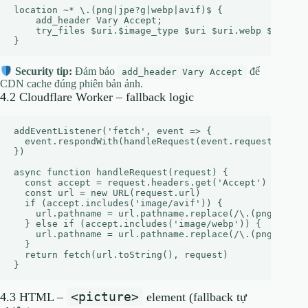
location ~* \.(png|jpe?g|webp|avif)$ {

    add_header Vary Accept;

    try_files $uri.$image_type $uri $uri.webp $uri.png
Security tip:
Đảm bảo
để
add_header Vary Accept
CDN cache đúng phiên bản ảnh.
4.2 Cloudflare Worker – fallback logic
addEventListener('fetch', event => {

  event.respondWith(handleRequest(event.request))

})

async function handleRequest(request) {

  const accept = request.headers.get('Accept') || ''

  const url = new URL(request.url)

  if (accept.includes('image/avif')) {

    url.pathname = url.pathname.replace(/\.(png|jpe?g)
  } else if (accept.includes('image/webp')) {

    url.pathname = url.pathname.replace(/\.(png|jpe?g)
  }

  return fetch(url.toString(), request)

<picture>
4.3 HTML –
element (fallback tự