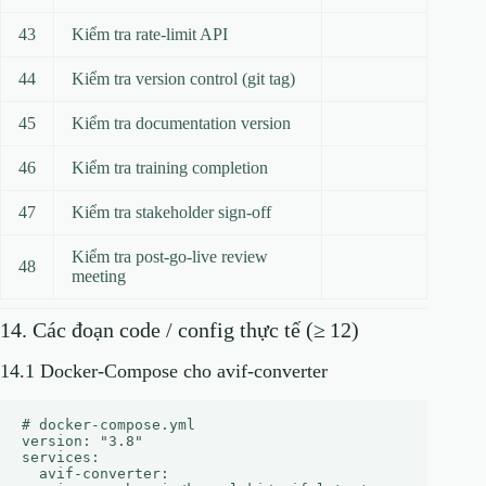
43
Kiểm tra rate‑limit API
44
Kiểm tra version control (git tag)
45
Kiểm tra documentation version
46
Kiểm tra training completion
47
Kiểm tra stakeholder sign‑off
Kiểm tra post‑go‑live review
48
meeting
14. Các đoạn code / config thực tế (≥ 12)
14.1 Docker‑Compose cho avif‑converter
# docker-compose.yml

version: "3.8"

services:

  avif-converter:
