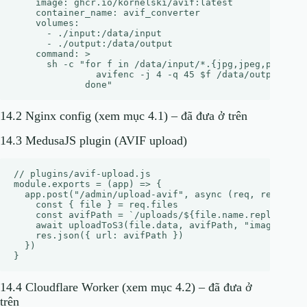
    image: ghcr.io/kornelski/avif:latest

    container_name: avif_converter

    volumes:

      - ./input:/data/input

      - ./output:/data/output

    command: >

      sh -c "for f in /data/input/*.{jpg,jpeg,png}; do
               avifenc -j 4 -q 45 $f /data/output/$(ba
14.2 Nginx config (xem mục 4.1) – đã đưa ở trên
14.3 MedusaJS plugin (AVIF upload)
// plugins/avif-upload.js

module.exports = (app) => {

  app.post("/admin/upload-avif", async (req, res) => {
    const { file } = req.files

    const avifPath = `/uploads/${file.name.replace(/\.
    await uploadToS3(file.data, avifPath, "image/avif"
    res.json({ url: avifPath })

  })

14.4 Cloudflare Worker (xem mục 4.2) – đã đưa ở
trên