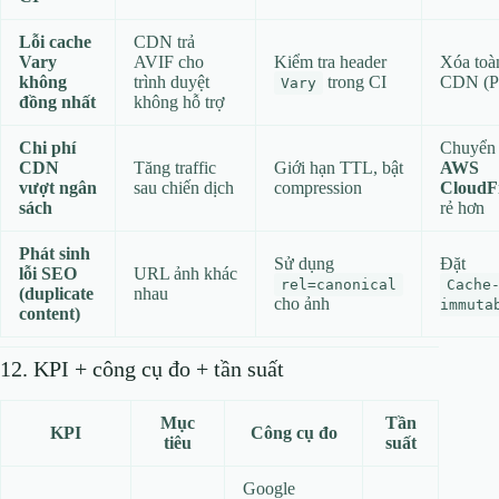
Lỗi cache
CDN trả
Vary
AVIF cho
Kiểm tra header
Xóa toà
không
trình duyệt
trong CI
CDN (P
Vary
đồng nhất
không hỗ trợ
Chi phí
Chuyển 
CDN
Tăng traffic
Giới hạn TTL, bật
AWS
vượt ngân
sau chiến dịch
compression
CloudF
sách
rẻ hơn
Phát sinh
Sử dụng
Đặt
lỗi SEO
URL ảnh khác
rel=canonical
Cache
(duplicate
nhau
cho ảnh
immuta
content)
12. KPI + công cụ đo + tần suất
Mục
Tần
KPI
Công cụ đo
tiêu
suất
Google