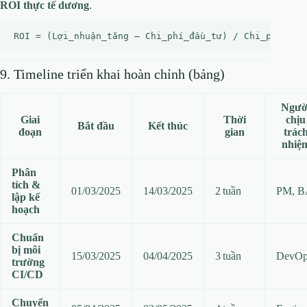
ROI thực tế dương
.
9. Timeline triển khai hoàn chỉnh (bảng)
Ngườ
Giai
Thời
chịu
Bắt đầu
Kết thúc
đoạn
gian
trác
nhiệ
Phân
tích &
01/03/2025
14/03/2025
2 tuần
PM, B
lập kế
hoạch
Chuẩn
bị môi
15/03/2025
04/04/2025
3 tuần
DevOp
trường
CI/CD
Chuyển