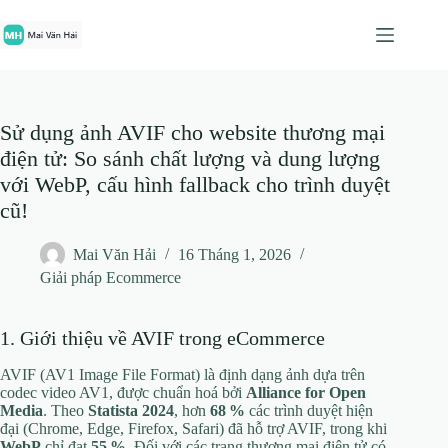
Chuyển
đến
phần
nội
dung
Sử dụng ảnh AVIF cho website thương mại
điện tử: So sánh chất lượng và dung lượng
với WebP, cấu hình fallback cho trình duyệt
cũ!
Mai Văn Hải
16 Tháng 1, 2026
Giải pháp Ecommerce
1. Giới thiệu về AVIF trong eCommerce
AVIF (AV1 Image File Format) là định dạng ảnh dựa trên
codec video AV1, được chuẩn hoá bởi
Alliance for Open
Media
. Theo
Statista 2024
, hơn
68 %
các trình duyệt hiện
đại (Chrome, Edge, Firefox, Safari) đã hỗ trợ AVIF, trong khi
WebP
chỉ đạt
55 %
. Đối với các trang thương mại điện tử có