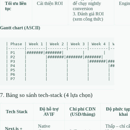
Tối ưu liên
Cải thiện ROI
để chạy nightly
Engin
tục
conversion
3. Đánh giá ROI
(xem công thức)
Gantt chart (ASCII)
| Phase | Week 1 | Week 2 | Week 3 | Week 4 | Week 5 |
|-------|--------|--------|--------|--------|--------|
| P1    |#######|#######|        |        |        |  
| P2    |        |#######|#######|#######|        |   
| P3    |        |        |        |#######|#######|##
| P4    |        |        |        |        |#######|#
| P5    |        |        |        |        |        |
| P6    |        |        |        |        |        |
7. Bảng so sánh tech‑stack (4 lựa chọn)
Độ hỗ trợ
Chi phí CDN
Độ phức tạp
Tech Stack
AVIF
(USD/tháng)
khai
Native
Thấp – chỉ c
Next.js +