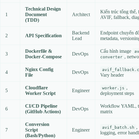
Technical Design
Kiến trúc tổng thể,
1
Document
Architect
AVIF, fallback, di
(TDD)
Backend
Endpoint chuyển đổ
2
API Specification
Lead
metadata, versionin
Dockerfile &
Cấu hình image
a
3
DevOps
Docker‑Compose
, netwo
converter
Nginx Config
avif_fallback.
4
DevOps
File
Vary header
Cloudflare
,
worker.js
5
Engineer
Worker Script
deployment steps
CI/CD Pipeline
Workflow YAML, t
6
DevOps
(GitHub Actions)
matrix
Conversion
,
avif_batch.sh
7
Script
Engineer
logging, error hand
(Bash/Python)