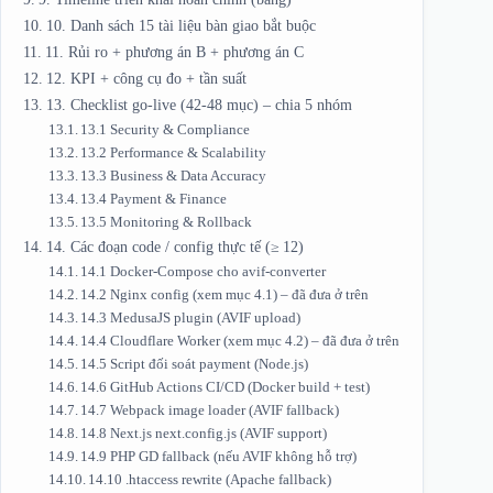
10. Danh sách 15 tài liệu bàn giao bắt buộc
11. Rủi ro + phương án B + phương án C
12. KPI + công cụ đo + tần suất
13. Checklist go‑live (42‑48 mục) – chia 5 nhóm
13.1 Security & Compliance
13.2 Performance & Scalability
13.3 Business & Data Accuracy
13.4 Payment & Finance
13.5 Monitoring & Rollback
14. Các đoạn code / config thực tế (≥ 12)
14.1 Docker‑Compose cho avif‑converter
14.2 Nginx config (xem mục 4.1) – đã đưa ở trên
14.3 MedusaJS plugin (AVIF upload)
14.4 Cloudflare Worker (xem mục 4.2) – đã đưa ở trên
14.5 Script đối soát payment (Node.js)
14.6 GitHub Actions CI/CD (Docker build + test)
14.7 Webpack image loader (AVIF fallback)
14.8 Next.js next.config.js (AVIF support)
14.9 PHP GD fallback (nếu AVIF không hỗ trợ)
14.10 .htaccess rewrite (Apache fallback)