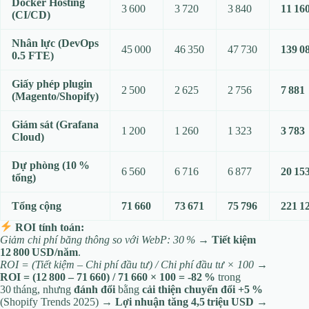
Docker Hosting
3 600
3 720
3 840
11 16
(CI/CD)
Nhân lực (DevOps
45 000
46 350
47 730
139 0
0.5 FTE)
Giấy phép plugin
2 500
2 625
2 756
7 881
(Magento/Shopify)
Giám sát (Grafana
1 200
1 260
1 323
3 783
Cloud)
Dự phòng (10 %
6 560
6 716
6 877
20 15
tổng)
Tổng cộng
71 660
73 671
75 796
221 1
ROI tính toán:
Giảm chi phí băng thông so với WebP: 30 %
→
Tiết kiệm
12 800 USD/năm
.
ROI = (Tiết kiệm – Chi phí đầu tư) / Chi phí đầu tư × 100
→
ROI = (12 800 – 71 660) / 71 660 × 100 = -82 %
trong
30 tháng, nhưng
đánh đổi
bằng
cải thiện chuyển đổi +5 %
(Shopify Trends 2025) →
Lợi nhuận tăng 4,5 triệu USD
→