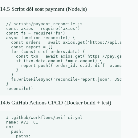
14.5 Script đối soát payment (Node.js)
// scripts/payment-reconcile.js

const axios = require('axios')

const fs = require('fs')

async function reconcile() {

  const orders = await axios.get('https://api.shop.com
  const report = []

  for (const o of orders.data) {

    const txn = await axios.get(`https://pay.gateway.c
    if (txn.data.amount !== o.amount) {

      report.push({ order_id: o.id, diff: o.amount - t
    }

  }

  fs.writeFileSync('reconcile-report.json', JSON.strin
}

14.6 GitHub Actions CI/CD (Docker build + test)
# .github/workflows/avif-ci.yml

name: AVIF CI

on:

  push:

    paths:
