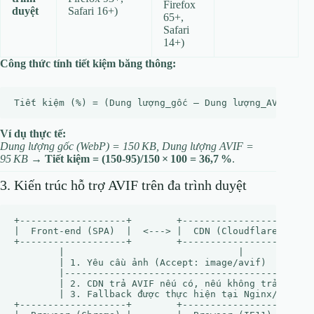
Firefox
duyệt
Safari 16+)
65+,
Safari
14+)
Công thức tính tiết kiệm băng thông:
Ví dụ thực tế:
Dung lượng gốc (WebP) = 150 KB, Dung lượng AVIF =
95 KB
→
Tiết kiệm = (150‑95)/150 × 100 = 36,7 %
.
3. Kiến trúc hỗ trợ AVIF trên đa trình duyệt
+-------------------+        +-------------------+    
|  Front‑end (SPA)  |  <---> |  CDN (Cloudflare) |  <-
+-------------------+        +-------------------+    
        |                               |             
        | 1. Yêu cầu ảnh (Accept: image/avif)         
        |---------------------------------------------
        | 2. CDN trả AVIF nếu có, nếu không trả WebP/P
        | 3. Fallback được thực hiện tại Nginx/Edge   
+-------------------+        +-------------------+    