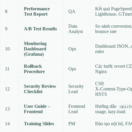
Performance
Kết quả PageSpeed
8
QA
Test Report
Lighthouse, GTmet
Data
So sánh conversion
9
A/B Test Results
Analyst
bounce rate
Monitoring
Dashboard JSON, a
10
Dashboard
Ops
rules
(Grafana)
Rollback
Các bước revert C
11
Ops
Procedure
Nginx
CSP,
Security Review
Security
12
X‑Content‑Type‑Op
Checklist
Lead
HSTS
User Guide –
Frontend
Hướng dẫn
<pict
13
Frontend
Lead
usage, lazy‑load
14
Training Slides
PM
Đào tạo nội bộ, F