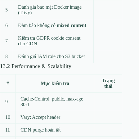
Đánh giá bảo mật Docker image
5
(Trivy)
6
Đảm bảo không có
mixed content
Kiểm tra GDPR cookie consent
7
cho CDN
8
Đánh giá IAM role cho S3 bucket
13.2 Performance & Scalability
Trạng
#
Mục kiểm tra
thái
Cache‑Control: public, max‑age
9
30 d
10
Vary: Accept header
11
CDN purge hoàn tất