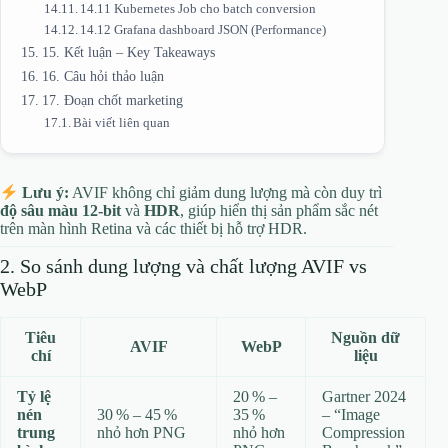
14.11 Kubernetes Job cho batch conversion
14.12 Grafana dashboard JSON (Performance)
15. Kết luận – Key Takeaways
16. Câu hỏi thảo luận
17. Đoạn chốt marketing
Bài viết liên quan
Lưu ý:
AVIF không chỉ giảm dung lượng mà còn duy trì
độ sâu màu 12‑bit
và
HDR
, giúp hiển thị sản phẩm sắc nét
trên màn hình Retina và các thiết bị hỗ trợ HDR.
2. So sánh dung lượng và chất lượng AVIF vs
WebP
Tiêu
Nguồn dữ
AVIF
WebP
chí
liệu
Tỷ lệ
20 % –
Gartner 2024
nén
30 % – 45 %
35 %
– “Image
trung
nhỏ hơn PNG
nhỏ hơn
Compression