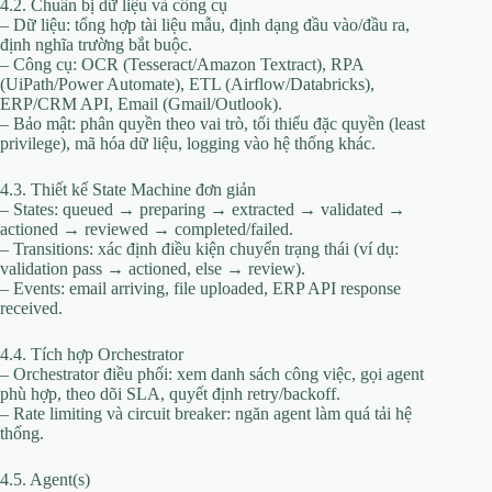
4.2. Chuẩn bị dữ liệu và công cụ
– Dữ liệu: tổng hợp tài liệu mẫu, định dạng đầu vào/đầu ra,
định nghĩa trường bắt buộc.
– Công cụ: OCR (Tesseract/Amazon Textract), RPA
(UiPath/Power Automate), ETL (Airflow/Databricks),
ERP/CRM API, Email (Gmail/Outlook).
– Bảo mật: phân quyền theo vai trò, tối thiểu đặc quyền (least
privilege), mã hóa dữ liệu, logging vào hệ thống khác.
4.3. Thiết kế State Machine đơn giản
– States: queued → preparing → extracted → validated →
actioned → reviewed → completed/failed.
– Transitions: xác định điều kiện chuyển trạng thái (ví dụ:
validation pass → actioned, else → review).
– Events: email arriving, file uploaded, ERP API response
received.
4.4. Tích hợp Orchestrator
– Orchestrator điều phối: xem danh sách công việc, gọi agent
phù hợp, theo dõi SLA, quyết định retry/backoff.
– Rate limiting và circuit breaker: ngăn agent làm quá tải hệ
thống.
4.5. Agent(s)