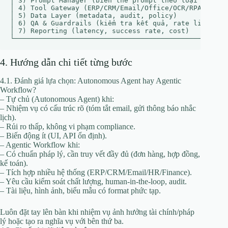
│ 3) Prompt Manager (biến thể prompt theo loại việc)  
│ 4) Tool Gateway (ERP/CRM/Email/Office/OCR/RPA/ETL)  
│ 5) Data Layer (metadata, audit, policy)             
│ 6) QA & Guardrails (kiểm tra kết quả, rate limit, co
│ 7) Reporting (latency, success rate, cost)          
4. Hướng dẫn chi tiết từng bước
4.1. Đánh giá lựa chọn: Autonomous Agent hay Agentic
Workflow?
– Tự chủ (Autonomous Agent) khi:
– Nhiệm vụ có cấu trúc rõ (tóm tắt email, gửi thông báo nhắc
lịch).
– Rủi ro thấp, không vi phạm compliance.
– Biến động ít (UI, API ổn định).
– Agentic Workflow khi:
– Có chuẩn pháp lý, cần truy vết đầy đủ (đơn hàng, hợp đồng,
kế toán).
– Tích hợp nhiều hệ thống (ERP/CRM/Email/HR/Finance).
– Yêu cầu kiểm soát chất lượng, human-in-the-loop, audit.
– Tài liệu, hình ảnh, biểu mẫu có format phức tạp.
Luôn đặt tay lên bàn khi nhiệm vụ ảnh hưởng tài chính/pháp
lý hoặc tạo ra nghĩa vụ với bên thứ ba.