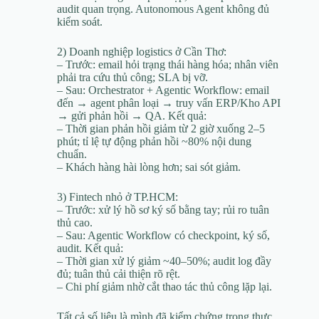
audit quan trọng. Autonomous Agent không đủ
kiểm soát.
2) Doanh nghiệp logistics ở Cần Thơ:
– Trước: email hỏi trạng thái hàng hóa; nhân viên
phải tra cứu thủ công; SLA bị vỡ.
– Sau: Orchestrator + Agentic Workflow: email
đến → agent phân loại → truy vấn ERP/Kho API
→ gửi phản hồi → QA. Kết quả:
– Thời gian phản hồi giảm từ 2 giờ xuống 2–5
phút; tỉ lệ tự động phản hồi ~80% nội dung
chuẩn.
– Khách hàng hài lòng hơn; sai sót giảm.
3) Fintech nhỏ ở TP.HCM:
– Trước: xử lý hồ sơ ký số bằng tay; rủi ro tuân
thủ cao.
– Sau: Agentic Workflow có checkpoint, ký số,
audit. Kết quả:
– Thời gian xử lý giảm ~40–50%; audit log đầy
đủ; tuân thủ cải thiện rõ rệt.
– Chi phí giảm nhờ cắt thao tác thủ công lặp lại.
Tất cả số liệu là mình đã kiểm chứng trong thực