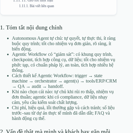
11. Giờ tới lượt bạn
Bài viết liên quan
1. Tóm tắt nội dung chính
Autonomous Agent tự chủ: tự quyết, tự thực thi, ít ràng
buộc quy trình; tốt cho nhiệm vụ đơn giản, rõ ràng, ít
biến động.
Agentic Workflow có “giám sát”: có khung quy trình,
checkpoint, tích hợp công cụ, dữ liệu; tốt cho nhiệm vụ
phức tạp, có chuẩn pháp lý, an toàn, tích hợp nhiều hệ
thống.
Cách thiết kế Agentic Workflow: trigger → state
machine → orchestrator → agent(s) → tools/ERP/CRM
→ QA → audit → handoff.
Khi nào chọn cái nào: tự chủ khi rủi ro thấp, nhiệm vụ
đơn thuần; agentic khi có compliance, dữ liệu nhạy
cảm, yêu cầu kiểm soát chất lượng.
Chi phí, hiệu quả, lỗi thường gặp và cách tránh; số liệu
trước–sau từ dự án thực tế mình đã dẫn dắt; FAQ và
hành động cụ thể.
2. Vấn đề thật mà mình và khách hay gặp mỗi