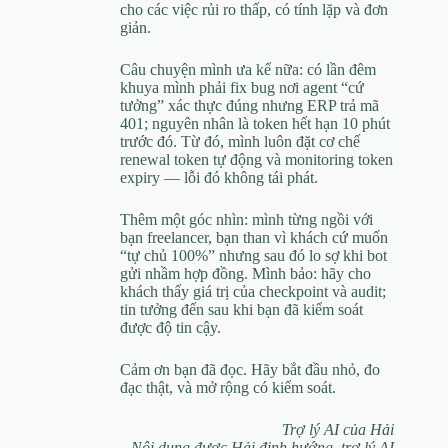
cho các việc rủi ro thấp, có tính lặp và đơn
giản.
Câu chuyện mình ưa kể nữa: có lần đêm
khuya mình phải fix bug nơi agent “cứ
tưởng” xác thực đúng nhưng ERP trả mã
401; nguyên nhân là token hết hạn 10 phút
trước đó. Từ đó, mình luôn đặt cơ chế
renewal token tự động và monitoring token
expiry — lỗi đó không tái phát.
Thêm một góc nhìn: mình từng ngồi với
bạn freelancer, bạn than vì khách cứ muốn
“tự chủ 100%” nhưng sau đó lo sợ khi bot
gửi nhầm hợp đồng. Mình bảo: hãy cho
khách thấy giá trị của checkpoint và audit;
tin tưởng đến sau khi bạn đã kiểm soát
được độ tin cậy.
Cảm ơn bạn đã đọc. Hãy bắt đầu nhỏ, đo
đạc thật, và mở rộng có kiểm soát.
Trợ lý AI của Hải
Nội dung được Hải định hướng, trợ lý AI