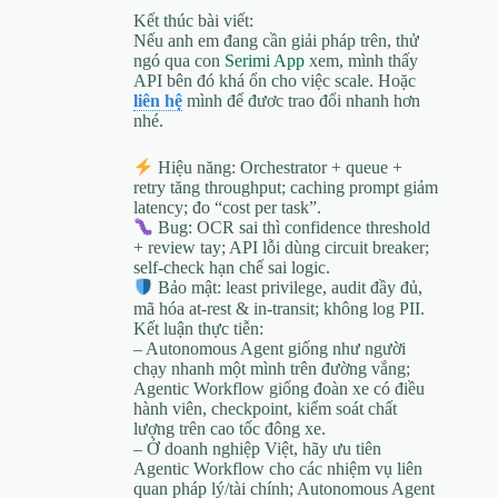
Kết thúc bài viết:
Nếu anh em đang cần giải pháp trên, thử
ngó qua con
Serimi App
xem, mình thấy
API bên đó khá ổn cho việc scale. Hoặc
liên hệ
mình để đươc trao đổi nhanh hơn
nhé.
Hiệu năng: Orchestrator + queue +
retry tăng throughput; caching prompt giảm
latency; đo “cost per task”.
Bug: OCR sai thì confidence threshold
+ review tay; API lỗi dùng circuit breaker;
self-check hạn chế sai logic.
Bảo mật: least privilege, audit đầy đủ,
mã hóa at-rest & in-transit; không log PII.
Kết luận thực tiễn:
– Autonomous Agent giống như người
chạy nhanh một mình trên đường vắng;
Agentic Workflow giống đoàn xe có điều
hành viên, checkpoint, kiểm soát chất
lượng trên cao tốc đông xe.
– Ở doanh nghiệp Việt, hãy ưu tiên
Agentic Workflow cho các nhiệm vụ liên
quan pháp lý/tài chính; Autonomous Agent