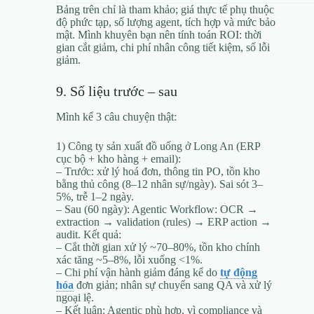
Bảng trên chỉ là tham khảo; giá thực tế phụ thuộc
độ phức tạp, số lượng agent, tích hợp và mức bảo
mật. Mình khuyên bạn nên tính toán ROI: thời
gian cắt giảm, chi phí nhân công tiết kiệm, số lỗi
giảm.
9. Số liệu trước – sau
Mình kể 3 câu chuyện thật:
1) Công ty sản xuất đồ uống ở Long An (ERP
cục bộ + kho hàng + email):
– Trước: xử lý hoá đơn, thông tin PO, tồn kho
bằng thủ công (8–12 nhân sự/ngày). Sai sót 3–
5%, trễ 1–2 ngày.
– Sau (60 ngày): Agentic Workflow: OCR →
extraction → validation (rules) → ERP action →
audit. Kết quả:
– Cắt thời gian xử lý ~70–80%, tồn kho chính
xác tăng ~5–8%, lỗi xuống <1%.
– Chi phí vận hành giảm đáng kể do
tự động
hóa
đơn giản; nhân sự chuyển sang QA và xử lý
ngoại lệ.
– Kết luận: Agentic phù hợp, vì compliance và