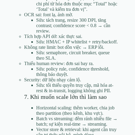
chi phí từ hóa đơn thuộc mục “Total” hoặc
‘Total’ và kiểm tra đơn vị”.
OCR sai: font lạ, ảnh mờ.
Sửa: tách trang, resize 300 DPI, tăng
contrast; confidence score < 0.8 → cần
review.
Tích hợp API dở: xác thực sai.
Sửa: HMAC + IP whitelist + retry/backoff.
Không rate limit: bot dồn việc → ERP lỗi.
Sửa: semaphore, circuit breaker, queue
theo SLA.
Thiếu human review: đơn sai bay ra.
Sửa: policy rule, confidence threshold,
thông báo duyệt.
Security: dữ liệu nhạy cảm lộ.
Sửa: tối thiểu quyền truy cập, mã hóa at-
rest & in-transit, logging không ghi PII.
7. Khi muốn scale lớn thì làm sao
Horizontal scaling: thêm worker, chia job
theo partition (theo kênh, khu vực).
Batch vs streaming: đêm rảnh nhiều file →
batch; sự kiện real-time → streaming.
Vector store & retrieval: khi agent cần truy
cập tri thức nội bộ, mình dùng