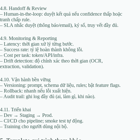
4.8. Handoff & Review
– Human-in-the-loop: duyệt kết quả nếu confidence thấp hoặc
tranh chấp rule.
– SLA nhắc duyệt (thông báo/email), ký số, truy vết đầy đủ.
4.9. Monitoring & Reporting
– Latency: thời gian xử lý từng bước.
– Success rate: tỷ lệ hoàn thành không lỗi.
– Cost per task: token/API/infra.
– Drift detection: độ chính xác theo thời gian (OCR,
extraction, validation).
4.10. Vận hành bền vững
– Versioning: prompt, schema dữ liệu, rules; bật feature flags.
– Rollback: nhanh nếu lỗi xuất hiện.
– Audit trail: ghi log đầy đủ (ai, làm gì, khi nào).
4.11. Triển khai
– Dev → Staging → Prod.
– CI/CD cho pipeline; smoke test tự động.
– Training cho người dùng nội bộ.