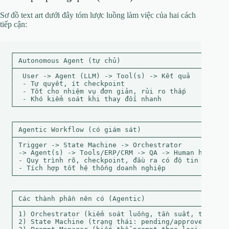
Sơ đồ text art dưới đây tóm lược luồng làm việc của hai cách
tiếp cận:
┌─────────────────────────────────────────────────────
│ Autonomous Agent (tự chủ)                           
├─────────────────────────────────────────────────────
│  User -> Agent (LLM) -> Tool(s) -> Kết quả          
│  - Tự quyết, ít checkpoint                          
│  - Tốt cho nhiệm vụ đơn giản, rủi ro thấp           
│  - Khó kiểm soát khi thay đổi nhanh                 
└─────────────────────────────────────────────────────
┌─────────────────────────────────────────────────────
│ Agentic Workflow (có giám sát)                      
├─────────────────────────────────────────────────────
│ Trigger -> State Machine -> Orchestrator            
│ -> Agent(s) -> Tools/ERP/CRM -> QA -> Human handoff 
│ - Quy trình rõ, checkpoint, đầu ra có độ tin cậy cao
│ - Tích hợp tốt hệ thống doanh nghiệp                
└─────────────────────────────────────────────────────
┌─────────────────────────────────────────────────────
│ Các thành phần nên có (Agentic)                     
├─────────────────────────────────────────────────────
│ 1) Orchestrator (kiểm soát luồng, tần suất, thứ tự) 
│ 2) State Machine (trạng thái: pending/approved/rejec