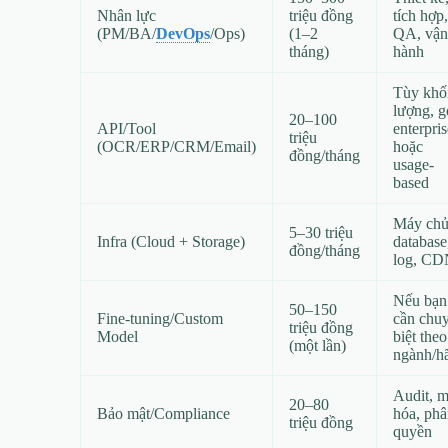
Nhân lực
triệu đồng
tích hợp,
(PM/BA/
DevOps
/Ops)
(1–2
QA, vận
tháng)
hành
Tùy khố
lượng, g
20–100
API/Tool
enterpris
triệu
(OCR/ERP/CRM/Email)
hoặc
đồng/tháng
usage-
based
Máy chủ
5–30 triệu
Infra (Cloud + Storage)
database
đồng/tháng
log, C
Nếu bạn
50–150
Fine-tuning/Custom
cần chu
triệu đồng
Model
biệt theo
(một lần)
ngành/h
Audit, 
20–80
Bảo mật/Compliance
hóa, ph
triệu đồng
quyền