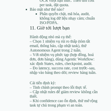
OCR vượt hạn mức. Theo dõi cost
per task, đặt quota.
Bảo mật như thế nào?
Phân quyền chặt, mã hóa, audit,
không log dữ liệu nhạy cảm; chuẩn
ISO/PDPA.
11. Giờ tới lượt bạn
Hành động nhỏ mà cụ thể:
– Chọn 1 nhiệm vụ rủi ro thấp (tóm tắt
email, thông báo, cập nhật task), thử
Autonomous Agent trong 2 tuần.
– Với nhiệm vụ phức tạp (hợp đồng, hoá
đơn, đơn hàng), dùng Agentic Workflow:
xác định States, rules, checkpoint, audit.
– Đo latency, success rate, cost trước–sau,
nhập vào bảng theo dõi; review hàng tuần.
Cải tiến định kỳ:
– Tinh chỉnh prompt theo lỗi thực tế.
– Cập nhật rules để giảm review không cần
thiết.
– Khi confidence cao ổn định, thử mở rộng
task tự chủ trong phạm vi an toàn.