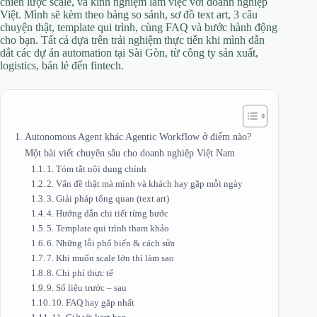
chiến lược scale, và kinh nghiệm làm việc với doanh nghiệp
Việt. Mình sẽ kèm theo bảng so sánh, sơ đồ text art, 3 câu
chuyện thật, template qui trình, cùng FAQ và bước hành động
cho bạn. Tất cả dựa trên trải nghiệm thực tiễn khi mình dẫn
dắt các dự án automation tại Sài Gòn, từ công ty sản xuất,
logistics, bán lẻ đến fintech.
Autonomous Agent khác Agentic Workflow ở điểm nào?
Một bài viết chuyên sâu cho doanh nghiệp Việt Nam
1. Tóm tắt nội dung chính
2. Vấn đề thật mà mình và khách hay gặp mỗi ngày
3. Giải pháp tổng quan (text art)
4. Hướng dẫn chi tiết từng bước
5. Template qui trình tham khảo
6. Những lỗi phổ biến & cách sửa
7. Khi muốn scale lớn thì làm sao
8. Chi phí thực tế
9. Số liệu trước – sau
10. FAQ hay gặp nhất