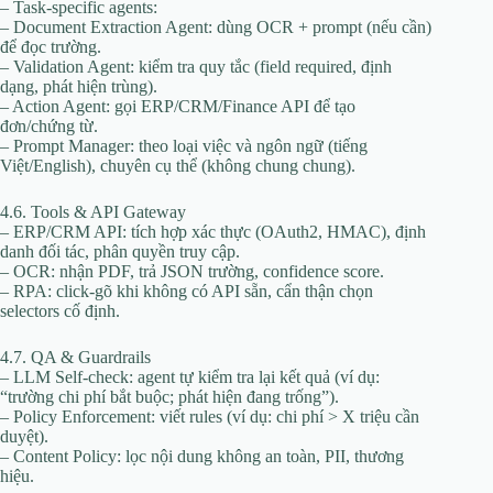
– Task-specific agents:
– Document Extraction Agent: dùng OCR + prompt (nếu cần)
để đọc trường.
– Validation Agent: kiểm tra quy tắc (field required, định
dạng, phát hiện trùng).
– Action Agent: gọi ERP/CRM/Finance API để tạo
đơn/chứng từ.
– Prompt Manager: theo loại việc và ngôn ngữ (tiếng
Việt/English), chuyên cụ thể (không chung chung).
4.6. Tools & API Gateway
– ERP/CRM API: tích hợp xác thực (OAuth2, HMAC), định
danh đối tác, phân quyền truy cập.
– OCR: nhận PDF, trả JSON trường, confidence score.
– RPA: click-gõ khi không có API sẵn, cẩn thận chọn
selectors cố định.
4.7. QA & Guardrails
– LLM Self-check: agent tự kiểm tra lại kết quả (ví dụ:
“trường chi phí bắt buộc; phát hiện đang trống”).
– Policy Enforcement: viết rules (ví dụ: chi phí > X triệu cần
duyệt).
– Content Policy: lọc nội dung không an toàn, PII, thương
hiệu.