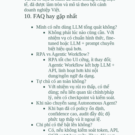
tế, đã được làm tròn và mô tả theo bối cảnh
doanh nghiệp Việt.
10. FAQ hay gặp nhất
Mình có nên dùng LLM tổng quát không?
Không phải lúc nào cũng cần. Với
nhiệm vụ có chuẩn hình thức, fine-
tuned hoặc LLM + prompt chuyên
biệt hiệu quả hơn.
RPA vs Agentic Workflow?
RPA tốt cho UI cứng, ít thay đổi;
Agentic Workflow kết hợp LLM +
API, linh hoạt hơn khi nội
dung/ngôn ngữ đa dạng.
Tự chủ có an toàn không?
Với nhiệm vụ rủi ro thấp, có thể
dùng; nếu liên quan tài chính/pháp
lý, nên có checkpoint và kiểm soát.
Khi nào chuyển sang Autonomous Agent?
Khi bạn đã có policy ổn định,
confidence cao, audit đầy đủ; độ
phức tạp thấp và ít ngoại lệ.
Chi phí có thể bật lên không?
Có, nếu không kiểm soát token, API,