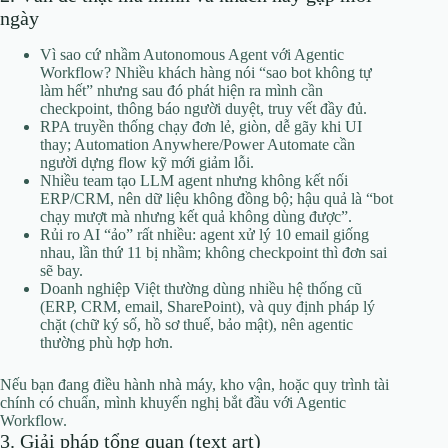
ngày
Vì sao cứ nhầm Autonomous Agent với Agentic
Workflow? Nhiều khách hàng nói “sao bot không tự
làm hết” nhưng sau đó phát hiện ra mình cần
checkpoint, thông báo người duyệt, truy vết đầy đủ.
RPA truyền thống chạy đơn lẻ, giòn, dễ gãy khi UI
thay; Automation Anywhere/Power Automate cần
người dựng flow kỹ mới giảm lỗi.
Nhiều team tạo LLM agent nhưng không kết nối
ERP/CRM, nên dữ liệu không đồng bộ; hậu quả là “bot
chạy mượt mà nhưng kết quả không dùng được”.
Rủi ro AI “ảo” rất nhiều: agent xử lý 10 email giống
nhau, lần thứ 11 bị nhầm; không checkpoint thì đơn sai
sẽ bay.
Doanh nghiệp Việt thường dùng nhiều hệ thống cũ
(ERP, CRM, email, SharePoint), và quy định pháp lý
chặt (chữ ký số, hồ sơ thuế, bảo mật), nên agentic
thường phù hợp hơn.
Nếu bạn đang điều hành nhà máy, kho vận, hoặc quy trình tài
chính có chuẩn, mình khuyến nghị bắt đầu với Agentic
Workflow.
3. Giải pháp tổng quan (text art)