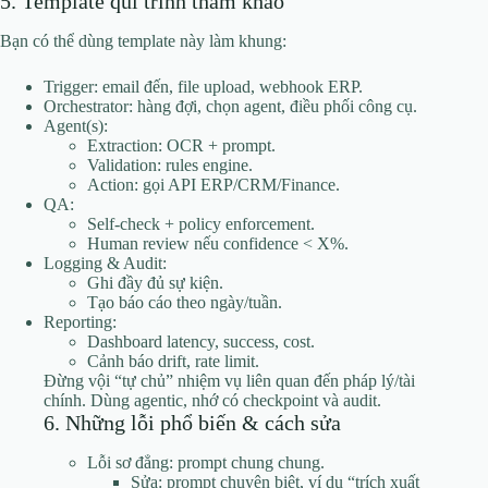
5. Template qui trình tham khảo
Bạn có thể dùng template này làm khung:
Trigger: email đến, file upload, webhook ERP.
Orchestrator: hàng đợi, chọn agent, điều phối công cụ.
Agent(s):
Extraction: OCR + prompt.
Validation: rules engine.
Action: gọi API ERP/CRM/Finance.
QA:
Self-check + policy enforcement.
Human review nếu confidence < X%.
Logging & Audit:
Ghi đầy đủ sự kiện.
Tạo báo cáo theo ngày/tuần.
Reporting:
Dashboard latency, success, cost.
Cảnh báo drift, rate limit.
Đừng vội “tự chủ” nhiệm vụ liên quan đến pháp lý/tài
chính. Dùng agentic, nhớ có checkpoint và audit.
6. Những lỗi phổ biến & cách sửa
Lỗi sơ đẳng: prompt chung chung.
Sửa: prompt chuyên biệt, ví dụ “trích xuất