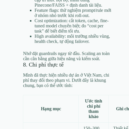
Pinecone/FAISS + định danh tài liệu.
Feature flags: thử nghiệm prompt/rule mới
ở nhóm nhỏ trước khi roll-out.
Cost optimization: cắt token, cache, fine-
tuned model chuyên biệt; đo “cost per
task” để biết điểm tối ưu.
High availability: môi trường nhiều vùng,
health check, tự động failover.
Nhớ đặt guardrails ngay từ đầu. Scaling an toàn
cần cân bằng giữa hiệu năng và kiểm soát.
8. Chi phí thực tế
Mình đã thực hiện nhiều dự án ở Việt Nam, chi
phí thay đổi theo phạm vi. Dưới đây là khung
chung, bạn có thể ước tính:
Ước tính
chi phí
Hạng mục
Ghi c
tham
khảo
150–300
Thiết kế