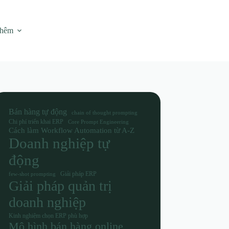
thêm
Bán hàng tự động
chain of thought prompting
Chi phí triển khai ERP
Core Prompt Engineering
Cách làm Workflow Automation từ A-Z
Doanh nghiệp tự
động
Giải pháp ERP
few-shot prompting
Giải pháp quản trị
doanh nghiệp
Kinh nghiệm chọn ERP phù hợp
Mô hình bán hàng online