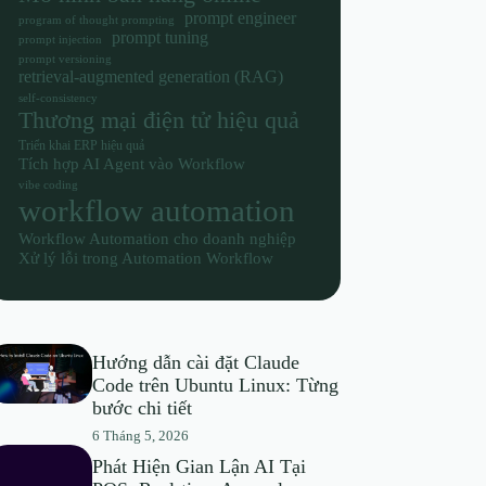
prompt engineer
program of thought prompting
prompt tuning
prompt injection
prompt versioning
retrieval-augmented generation (RAG)
self-consistency
Thương mại điện tử hiệu quả
Triển khai ERP hiệu quả
Tích hợp AI Agent vào Workflow
vibe coding
workflow automation
Workflow Automation cho doanh nghiệp
Xử lý lỗi trong Automation Workflow
Hướng dẫn cài đặt Claude
Code trên Ubuntu Linux: Từng
bước chi tiết
6 Tháng 5, 2026
Phát Hiện Gian Lận AI Tại