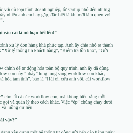
c với đủ loại hình doanh nghiệp, từ startup nhỏ đến những
ấy nhiều anh em hay gặp, đặc biệt là khi mới làm quen với
w”
.
 vào cái là nó loạn hết lên!”
rình xử lý đơn hàng khá phức tạp. Anh ấy chia nhỏ ra thành
: “Xử lý thông tin khách hàng”, “Kiểm tra tồn kho”, “Gửi
chính để tự động hóa toàn bộ quy trình, anh ấy đã dùng
kflow con này “nhảy” lung tung sang workflow con khác,
“tá hỏa tam tinh”, bảo là “Hải ơi, cứu anh với, cái workflow
w”
cho tất cả các workflow con, mà không hiểu rằng mỗi
c gọi và quản lý theo cách khác. Việc “ép” chúng chạy dưới
và luồng dữ liệu.
oài vậy?”
y đang xây dựng một hệ thống tự động gửi báo cáo hàng ngày