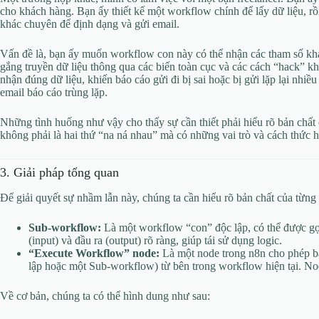
cho khách hàng. Bạn ấy thiết kế một workflow chính để lấy dữ liệu, r
khác chuyên để định dạng và gửi email.
Vấn đề là, bạn ấy muốn workflow con này có thể nhận các tham số khá
gắng truyền dữ liệu thông qua các biến toàn cục và các cách “hack” k
nhận đúng dữ liệu, khiến báo cáo gửi đi bị sai hoặc bị gửi lặp lại nhi
email báo cáo trùng lặp.
Những tình huống như vậy cho thấy sự cần thiết phải hiểu rõ bản chất
không phải là hai thứ “na ná nhau” mà có những vai trò và cách thức h
3. Giải pháp tổng quan
Để giải quyết sự nhầm lẫn này, chúng ta cần hiểu rõ bản chất của từng
Sub-workflow:
Là một workflow “con” độc lập, có thể được gọ
(input) và đầu ra (output) rõ ràng, giúp tái sử dụng logic.
“Execute Workflow” node:
Là một node trong n8n cho phép 
lập hoặc một Sub-workflow) từ bên trong workflow hiện tại. Nod
Về cơ bản, chúng ta có thể hình dung như sau: