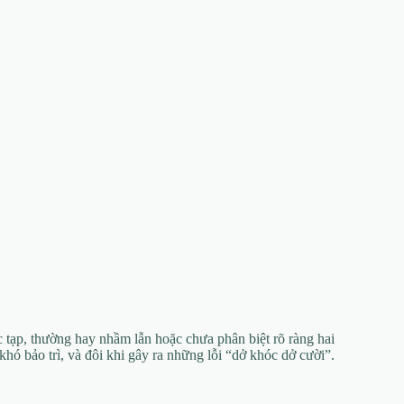
 tạp, thường hay nhầm lẫn hoặc chưa phân biệt rõ ràng hai
hó bảo trì, và đôi khi gây ra những lỗi “dở khóc dở cười”.