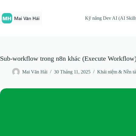
Chuyển
đến
phần
Kỹ năng Dev AI (AI Skill
nội
dung
Sub-workflow trong n8n khác (Execute Workflow)
Mai Văn Hải
30 Tháng 11, 2025
Khái niệm & Nền t