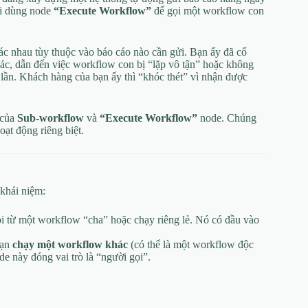
ồi dùng node
“Execute Workflow”
để gọi một workflow con
c nhau tùy thuộc vào báo cáo nào cần gửi. Bạn ấy đã cố
hác, dẫn đến việc workflow con bị “lặp vô tận” hoặc không
ều lần. Khách hàng của bạn ấy thì “khóc thét” vì nhận được
 của
Sub-workflow
và
“Execute Workflow”
node. Chúng
oạt động riêng biệt.
 khái niệm:
i từ một workflow “cha” hoặc chạy riêng lẻ. Nó có đầu vào
bạn
chạy một workflow khác
(có thể là một workflow độc
e này đóng vai trò là “người gọi”.