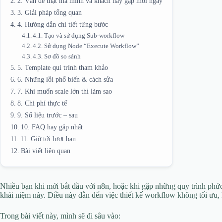
2. Vấn đề thật mà mình và khách hay gặp mỗi ngày
3. Giải pháp tổng quan
4. Hướng dẫn chi tiết từng bước
4.1. Tạo và sử dụng Sub-workflow
4.2. Sử dụng Node “Execute Workflow”
4.3. Sơ đồ so sánh
5. Template qui trình tham khảo
6. Những lỗi phổ biến & cách sửa
7. Khi muốn scale lớn thì làm sao
8. Chi phí thực tế
9. Số liệu trước – sau
10. FAQ hay gặp nhất
11. Giờ tới lượt bạn
Bài viết liên quan
Nhiều bạn khi mới bắt đầu với n8n, hoặc khi gặp những quy trình phức
khái niệm này. Điều này dẫn đến việc thiết kế workflow không tối ưu, k
Trong bài viết này, mình sẽ đi sâu vào: