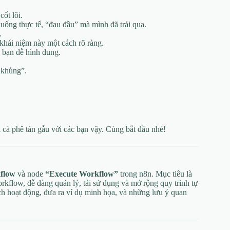
ốt lõi.
uống thực tế, “đau đầu” mà mình đã trải qua.
.
khái niệm này một cách rõ ràng.
 bạn dễ hình dung.
“khủng”.
 cà phê tán gẫu với các bạn vậy. Cùng bắt đầu nhé!
flow
và node
“Execute Workflow”
trong n8n. Mục tiêu là
orkflow, dễ dàng quản lý, tái sử dụng và mở rộng quy trình tự
ách hoạt động, đưa ra ví dụ minh họa, và những lưu ý quan