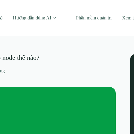
s)
Hướng dẫn dùng AI
Phần mềm quản trị
Xem 
 node thế nào?
ảng