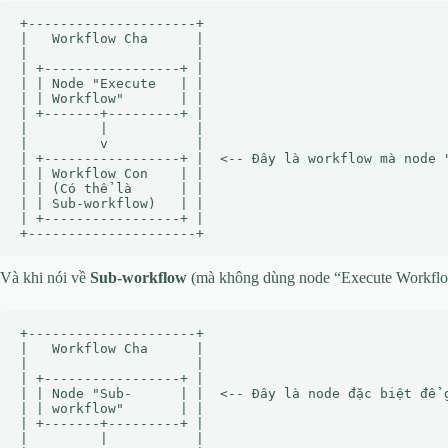
+---------------------+

|   Workflow Cha      |

|                     |

| +-----------------+ |

| | Node "Execute   | |

| | Workflow"       | |

| +-------+---------+ |

|         |           |

|         v           |

| +-----------------+ |  <-- Đây là workflow mà node "
| | Workflow Con    | |

| | (Có thể là      | |

| | Sub-workflow)   | |

| +-----------------+ |

Và khi nói về
Sub-workflow
(mà không dùng node “Execute Workflow
+---------------------+

|   Workflow Cha      |

|                     |

| +-----------------+ |

| | Node "Sub-      | |  <-- Đây là node đặc biệt để g
| | workflow"       | |

| +-------+---------+ |

|         |           |
