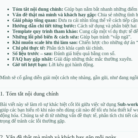
Tóm tắt nội dung chính:
Giúp bạn nắm bắt nhanh những điểm c
Vấn đề thật mà mình và khách hay gặp:
Chia sẻ những tình h
Giải pháp tổng quan:
Đưa ra cái nhìn tổng thể về cách tiếp cận
Hướng dẫn chi tiết từng bước:
Cách sử dụng và phân biệt hai 
Template quy trình tham khảo:
Cung cấp một ví dụ thực tế để
Những lỗi phổ biến & cách sửa:
Giúp bạn tránh “vấp ngã”.
Khi muốn scale lớn thì làm sao:
Chiến lược cho những dự án 
Chi phí thực tế:
Phân tích khía cạnh tài chính.
Số liệu trước – sau:
Đánh giá hiệu quả bằng con số.
FAQ hay gặp nhất:
Giải đáp những thắc mắc thường xuyên.
Giờ tới lượt bạn:
Lời kêu gọi hành động.
Mình sẽ cố gắng diễn giải một cách nhẹ nhàng, gần gũi, như đang ngồi
1. Tóm tắt nội dung chính
Bài viết này sẽ làm rõ sự khác biệt cốt lõi giữa việc sử dụng
Sub-work
giúp các bạn hiểu rõ khi nào nên dùng cái nào để tối ưu hóa thiết kế w
động hóa. Chúng ta sẽ đi từ những vấn đề thực tế, phân tích chi tiết c
trọng để tránh các lỗi thường gặp.
2. Vấn đề thật mà mình và khách hay gặp mỗi ngày