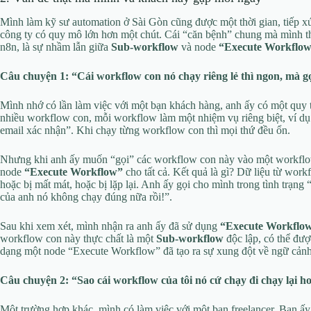
Mình làm kỹ sư automation ở Sài Gòn cũng được một thời gian, tiếp xú
công ty có quy mô lớn hơn một chút. Cái “căn bệnh” chung mà mình th
n8n, là sự nhầm lẫn giữa
Sub-workflow
và node
“Execute Workflo
Câu chuyện 1: “Cái workflow con nó chạy riêng lẻ thì ngon, mà gọi
Mình nhớ có lần làm việc với một bạn khách hàng, anh ấy có một quy t
nhiều workflow con, mỗi workflow làm một nhiệm vụ riêng biệt, ví dụ
email xác nhận”. Khi chạy từng workflow con thì mọi thứ đều ổn.
Nhưng khi anh ấy muốn “gọi” các workflow con này vào một workflow 
node
“Execute Workflow”
cho tất cả. Kết quả là gì? Dữ liệu từ wor
hoặc bị mất mát, hoặc bị lặp lại. Anh ấy gọi cho mình trong tình trạng 
của anh nó không chạy đúng nữa rồi!”.
Sau khi xem xét, mình nhận ra anh ấy đã sử dụng
“Execute Workflo
workflow con này thực chất là một
Sub-workflow
độc lập, có thể đượ
dạng một node “Execute Workflow” đã tạo ra sự xung đột về ngữ cảnh 
Câu chuyện 2: “Sao cái workflow của tôi nó cứ chạy đi chạy lại h
Một trường hợp khác, mình có làm việc với một bạn freelancer. Bạn ấ