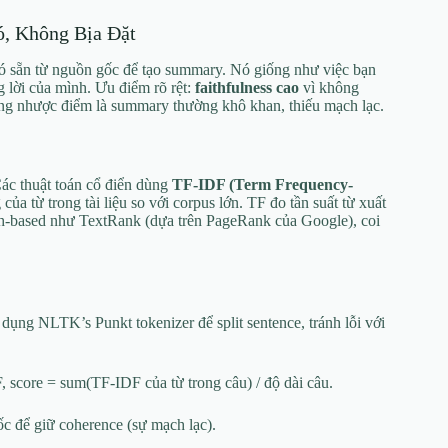
ó, Không Bịa Đặt
 có sẵn từ nguồn gốc để tạo summary. Nó giống như việc bạn
g lời của mình. Ưu điểm rõ rệt:
faithfulness cao
vì không
hưng nhược điểm là summary thường khô khan, thiếu mạch lạc.
Các thuật toán cổ điển dùng
TF-IDF (Term Frequency-
ủa từ trong tài liệu so với corpus lớn. TF đo tần suất từ xuất
ph-based như TextRank (dựa trên PageRank của Google), coi
dụng NLTK’s Punkt tokenizer để split sentence, tránh lỗi với
, score = sum(TF-IDF của từ trong câu) / độ dài câu.
ốc để giữ coherence (sự mạch lạc).