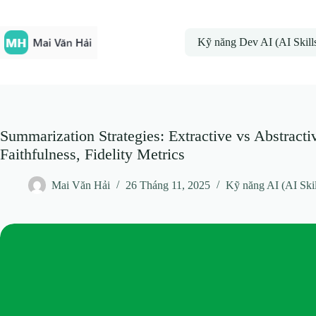
Chuyển
đến
phần
Kỹ năng Dev AI (AI Skill
nội
dung
Summarization Strategies: Extractive vs Abstract
Faithfulness, Fidelity Metrics
Mai Văn Hải
26 Tháng 11, 2025
Kỹ năng AI (AI Skil