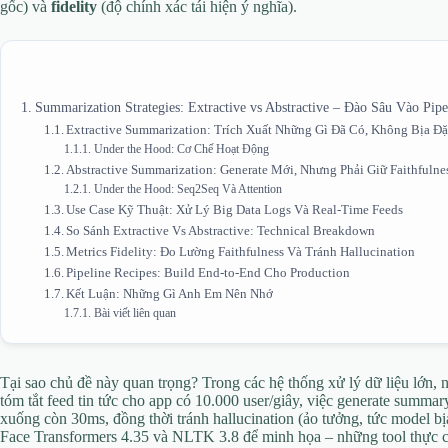
gốc) và
fidelity
(độ chính xác tái hiện ý nghĩa).
Summarization Strategies: Extractive vs Abstractive – Đào Sâu Vào Pipe
Extractive Summarization: Trích Xuất Những Gì Đã Có, Không Bịa Đặ
Under the Hood: Cơ Chế Hoạt Động
Abstractive Summarization: Generate Mới, Nhưng Phải Giữ Faithfulne
Under the Hood: Seq2Seq Và Attention
Use Case Kỹ Thuật: Xử Lý Big Data Logs Và Real-Time Feeds
So Sánh Extractive Vs Abstractive: Technical Breakdown
Metrics Fidelity: Đo Lường Faithfulness Và Tránh Hallucination
Pipeline Recipes: Build End-to-End Cho Production
Kết Luận: Những Gì Anh Em Nên Nhớ
Bài viết liên quan
Tại sao chủ đề này quan trọng? Trong các hệ thống xử lý dữ liệu lớn,
tóm tắt feed tin tức cho app có 10.000 user/giây, việc generate summa
xuống còn 30ms, đồng thời tránh hallucination (ảo tưởng, tức model b
Face Transformers 4.35 và NLTK 3.8 để minh họa – những tool thực c