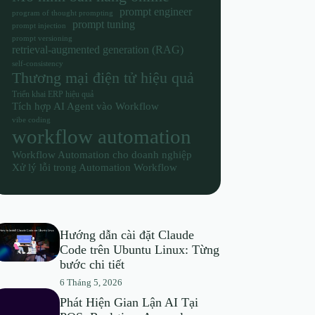
prompt engineer
program of thought prompting
prompt tuning
prompt injection
prompt versioning
retrieval-augmented generation (RAG)
self-consistency
Thương mại điện tử hiệu quả
Triển khai ERP hiệu quả
Tích hợp AI Agent vào Workflow
vibe coding
workflow automation
Workflow Automation cho doanh nghiệp
Xử lý lỗi trong Automation Workflow
Hướng dẫn cài đặt Claude
Code trên Ubuntu Linux: Từng
bước chi tiết
6 Tháng 5, 2026
Phát Hiện Gian Lận AI Tại