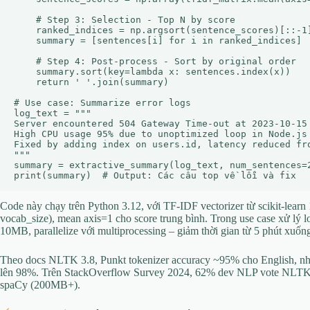
    # Step 3: Selection - Top N by score

    ranked_indices = np.argsort(sentence_scores)[::-1]
    summary = [sentences[i] for i in ranked_indices]

    # Step 4: Post-process - Sort by original order

    summary.sort(key=lambda x: sentences.index(x))

    return ' '.join(summary)

# Use case: Summarize error logs

log_text = """

Server encountered 504 Gateway Time-out at 2023-10-15
High CPU usage 95% due to unoptimized loop in Node.js
Fixed by adding index on users.id, latency reduced fro
"""

summary = extractive_summary(log_text, num_sentences=2
Code này chạy trên Python 3.12, với TF-IDF vectorizer từ scikit-lear
vocab_size), mean axis=1 cho score trung bình. Trong use case xử lý 
10MB, parallelize với multiprocessing – giảm thời gian từ 5 phút xuốn
Theo docs NLTK 3.8, Punkt tokenizer accuracy ~95% cho English, như
lên 98%. Trên StackOverflow Survey 2024, 62% dev NLP vote NLTK c
spaCy (200MB+).