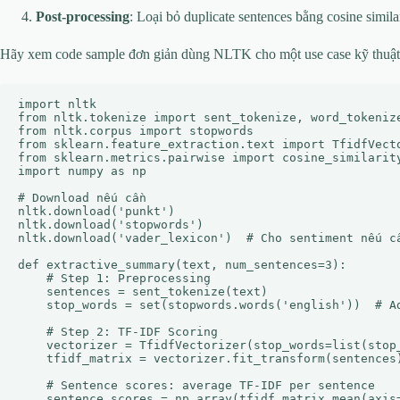
Post-processing
: Loại bỏ duplicate sentences bằng cosine similar
Hãy xem code sample đơn giản dùng NLTK cho một use case kỹ thuật: T
import nltk

from nltk.tokenize import sent_tokenize, word_tokenize
from nltk.corpus import stopwords

from sklearn.feature_extraction.text import TfidfVecto
from sklearn.metrics.pairwise import cosine_similarity
import numpy as np

# Download nếu cần

nltk.download('punkt')

nltk.download('stopwords')

nltk.download('vader_lexicon')  # Cho sentiment nếu cầ
def extractive_summary(text, num_sentences=3):

    # Step 1: Preprocessing

    sentences = sent_tokenize(text)

    stop_words = set(stopwords.words('english'))  # Ad
    # Step 2: TF-IDF Scoring

    vectorizer = TfidfVectorizer(stop_words=list(stop_
    tfidf_matrix = vectorizer.fit_transform(sentences)
    # Sentence scores: average TF-IDF per sentence

    sentence_scores = np.array(tfidf_matrix.mean(axis=