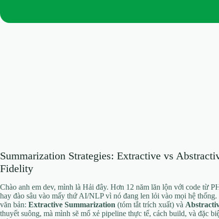
Summarization Strategies: Extractive vs Abstract
Fidelity
Chào anh em dev, mình là Hải đây. Hơn 12 năm lăn lộn với code từ PH
hay đào sâu vào mấy thứ AI/NLP vì nó đang len lỏi vào mọi hệ thống.
văn bản:
Extractive Summarization
(tóm tắt trích xuất) và
Abstracti
thuyết suông, mà mình sẽ mổ xẻ pipeline thực tế, cách build, và đặc biệ