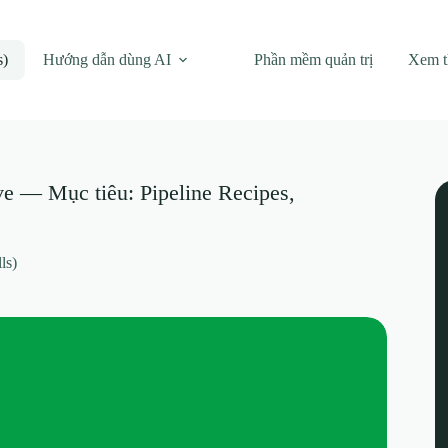
s)
Hướng dẫn dùng AI
Phần mềm quản trị
Xem 
ive — Mục tiêu: Pipeline Recipes,
ls)