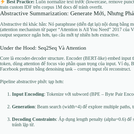
Best Practice:
Luôn normalize text trước (lowercase, remove punct
train custom IDF trên corpus 1M docs để tránh overfit.
Abstractive Summarization: Generate Mới, Nhưng Phải
Abstractive thì khác hẳn: Nó paraphrase (diễn đạt lại) nội dung bằng m
(attention mechanism từ paper “Attention is All You Need” 2017 của V
output sequence ngắn hơn, tạo câu mới tự nhiên hơn extractive.
Under the Hood: Seq2Seq Và Attention
Core là encoder-decoder structure. Encoder (BERT-like) embed input t
token, dùng attention để focus vào phần quan trọng của input. Ví dụ,
Facebook pretrain bằng denoising task – corrupt input rồi reconstruct.
Pipeline abstractive phức tạp hơn:
Input Encoding
: Tokenize với subword (BPE – Byte Pair Enco
Generation
: Beam search (width=4) để explore multiple paths, 
Decoding Constraints
: Áp dụng length penalty (alpha=0.6) đ
tránh lặp từ.