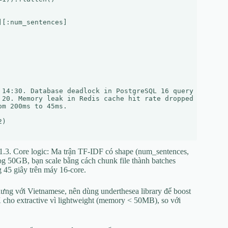
[:num_sentences]

 14:30. Database deadlock in PostgreSQL 16 query SELECT *
 20. Memory leak in Redis cache hit rate dropped to 20%.

m 200ms to 45ms.

)

n 1.3. Core logic: Ma trận TF-IDF có shape (num_sentences,
log 50GB, bạn scale bằng cách chunk file thành batches
g 45 giây trên máy 16-core.
ng với Vietnamese, nên dùng underthesea library để boost
ho extractive vì lightweight (memory < 50MB), so với