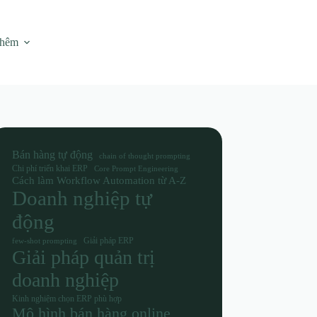
thêm
Bán hàng tự động
chain of thought prompting
Chi phí triển khai ERP
Core Prompt Engineering
Cách làm Workflow Automation từ A-Z
Doanh nghiệp tự
động
Giải pháp ERP
few-shot prompting
Giải pháp quản trị
doanh nghiệp
Kinh nghiệm chọn ERP phù hợp
Mô hình bán hàng online