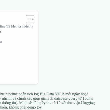
line Và Metrics Fidelity
t
ss
 như pipeline phân tích log Big Data 50GB mỗi ngày hoặc
ry nhanh và chính xác giúp giảm tải database query từ 150ms
ịa thông tin). Mình sẽ dùng Python 3.12 với thư viện Hugging
hiến, không phải demo toy.