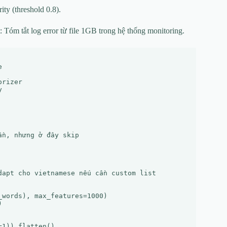
ity (threshold 0.8).
óm tắt log error từ file 1GB trong hệ thống monitoring.


rizer



n, nhưng ở đây skip

apt cho vietnamese nếu cần custom list

words), max_features=1000)



1)).flatten()
