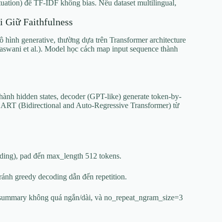
uation) để TF-IDF không bias. Nếu dataset multilingual,
 Giữ Faithfulness
ô hình generative, thường dựa trên Transformer architecture
aswani et al.). Model học cách map input sequence thành
hành hidden states, decoder (GPT-like) generate token-by-
 BART (Bidirectional and Auto-Regressive Transformer) từ
ding), pad đến max_length 512 tokens.
tránh greedy decoding dẫn đến repetition.
ể summary không quá ngắn/dài, và no_repeat_ngram_size=3