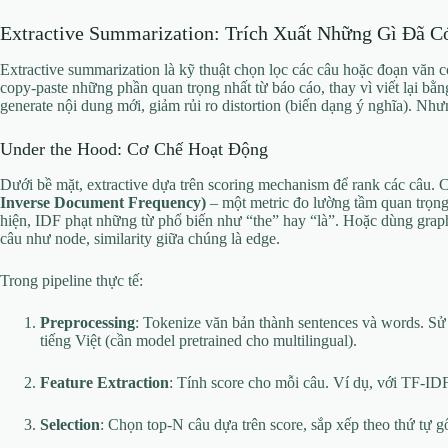
Extractive Summarization: Trích Xuất Những Gì Đã C
Extractive summarization là kỹ thuật chọn lọc các câu hoặc đoạn văn
copy-paste những phần quan trọng nhất từ báo cáo, thay vì viết lại bằn
generate nội dung mới, giảm rủi ro distortion (biến dạng ý nghĩa). N
Under the Hood: Cơ Chế Hoạt Động
Dưới bề mặt, extractive dựa trên scoring mechanism để rank các câu. 
Inverse Document Frequency)
– một metric đo lường tầm quan trọng c
hiện, IDF phạt những từ phổ biến như “the” hay “là”. Hoặc dùng gra
câu như node, similarity giữa chúng là edge.
Trong pipeline thực tế:
Preprocessing
: Tokenize văn bản thành sentences và words. Sử 
tiếng Việt (cần model pretrained cho multilingual).
Feature Extraction
: Tính score cho mỗi câu. Ví dụ, với TF-IDF
Selection
: Chọn top-N câu dựa trên score, sắp xếp theo thứ tự g