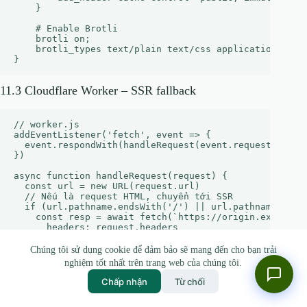
    }

    # Enable Brotli

    brotli on;

    brotli_types text/plain text/css application/javas
11.3 Cloudflare Worker – SSR fallback
// worker.js

addEventListener('fetch', event => {

  event.respondWith(handleRequest(event.request))

})

async function handleRequest(request) {

  const url = new URL(request.url)

  // Nếu là request HTML, chuyển tới SSR

  if (url.pathname.endsWith('/') || url.pathname.endsW
    const resp = await fetch(`https://origin.example.c
      headers: request.headers

    })

    return resp

Chúng tôi sử dụng cookie để đảm bảo sẽ mang đến cho bạn trải
  }

nghiệm tốt nhất trên trang web của chúng tôi.
  // Các asset tĩnh trả về CDN

  return fetch(request)

Chấp nhận
Từ chối