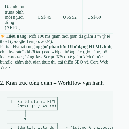
Doanh thu
trung bình
mỗi người
US$ 45
US$ 52
US$ 60
dùng
(ARPU)
Hiệu năng
: Mỗi 100 ms giảm thời gian tải giảm 1 % tỷ lệ
thoát (Google Tempo, 2024).
Partial Hydration giúp
giữ phần lớn UI ở dạng HTML tĩnh
,
chỉ “hydrate” (khởi tạo) các widget tương tác (giỏ hàng, bộ
lọc, carousel) bằng JavaScript. Kết quả: giảm kích thước
bundle, giảm thời gian thực thi, cải thiện SEO và Core Web
Vitals.
2. Kiến trúc tổng quan – Workflow vận hành
┌─────────────────────┐

│ 1. Build static HTML│

│    (Next.js / Astro)│

└───────┬─────────────┘

        │

        ▼

┌─────────────────────┐

│ 2. Identify islands │   ← “Island Architecture”
