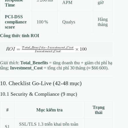
APM
giờ
Time
PCI‑DSS
Hàng
compliance
100 %
Qualys
tháng
score
Công thức tính ROI
Giải thích
:
Total_Benefits
= tăng doanh thu + giảm chi phí hạ
tầng;
Investment_Cost
= tổng chi phí 30 tháng (≈ $66 600).
10. Checklist Go‑Live (42‑48 mục)
10.1 Security & Compliance (9 mục)
Trạng
#
Mục kiểm tra
thái
SSL/TLS 1.3 triển khai trên toàn
S1