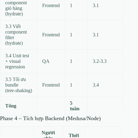
component
Frontend
1
3.1
giỏ hàng
(hydrate)
3.3 Viết
component
Frontend
1
3.1
filter
(hydrate)
3.4 Unit test
+ visual
QA
1
3.2‑3.3
regression
3.5 Tối ưu
bundle
Frontend
1
3.4
(tree‑shaking)
5
Tổng
tuần
Phase 4 – Tích hợp Backend (Medusa/Node)
Người
Thời