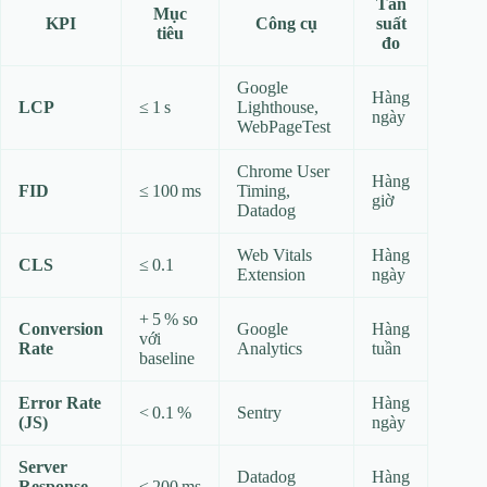
Tần
Mục
KPI
Công cụ
suất
tiêu
đo
Google
Hàng
LCP
≤ 1 s
Lighthouse,
ngày
WebPageTest
Chrome User
Hàng
FID
≤ 100 ms
Timing,
giờ
Datadog
Web Vitals
Hàng
CLS
≤ 0.1
Extension
ngày
+ 5 % so
Conversion
Google
Hàng
với
Rate
Analytics
tuần
baseline
Error Rate
Hàng
< 0.1 %
Sentry
(JS)
ngày
Server
Datadog
Hàng
Response
≤ 200 ms