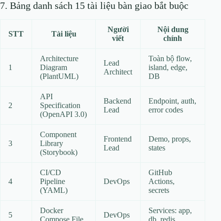
7. Bảng danh sách 15 tài liệu bàn giao bắt buộc
Người
Nội dung
STT
Tài liệu
viết
chính
Architecture
Toàn bộ flow,
Lead
1
Diagram
island, edge,
Architect
(PlantUML)
DB
API
Backend
Endpoint, auth,
2
Specification
Lead
error codes
(OpenAPI 3.0)
Component
Frontend
Demo, props,
3
Library
Lead
states
(Storybook)
CI/CD
GitHub
4
Pipeline
DevOps
Actions,
(YAML)
secrets
Docker
Services: app,
5
DevOps
Compose File
db, redis