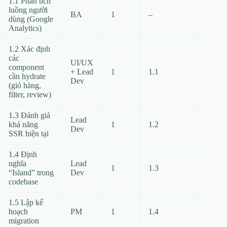
1.1 Phân tích
luồng người
BA
1
–
dùng (Google
Analytics)
1.2 Xác định
các
UI/UX
component
+ Lead
1
1.1
cần hydrate
Dev
(giỏ hàng,
filter, review)
1.3 Đánh giá
Lead
khả năng
1
1.2
Dev
SSR hiện tại
1.4 Định
nghĩa
Lead
1
1.3
“Island” trong
Dev
codebase
1.5 Lập kế
hoạch
PM
1
1.4
migration