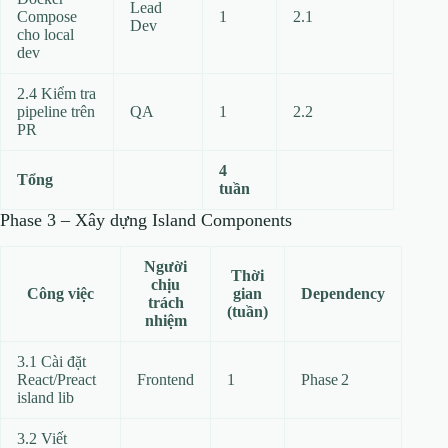
Lead
Compose
1
2.1
Dev
cho local
dev
2.4 Kiểm tra
pipeline trên
QA
1
2.2
PR
4
Tổng
tuần
Phase 3 – Xây dựng Island Components
Người
Thời
chịu
Công việc
gian
Dependency
trách
(tuần)
nhiệm
3.1 Cài đặt
React/Preact
Frontend
1
Phase 2
island lib
3.2 Viết