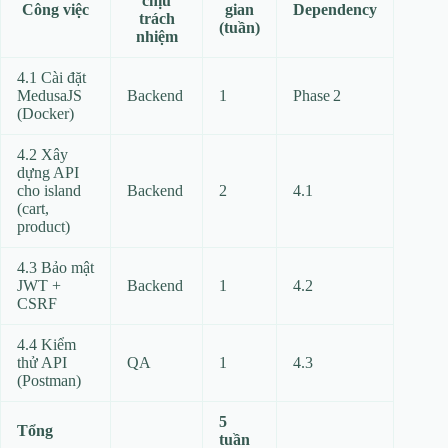
chịu
Công việc
gian
Dependency
trách
(tuần)
nhiệm
4.1 Cài đặt
MedusaJS
Backend
1
Phase 2
(Docker)
4.2 Xây
dựng API
cho island
Backend
2
4.1
(cart,
product)
4.3 Bảo mật
JWT +
Backend
1
4.2
CSRF
4.4 Kiểm
thử API
QA
1
4.3
(Postman)
5
Tổng
tuần