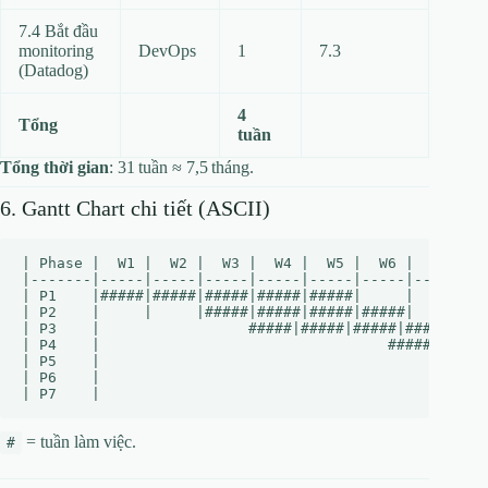
7.4 Bắt đầu
monitoring
DevOps
1
7.3
(Datadog)
4
Tổng
tuần
Tổng thời gian
: 31 tuần ≈ 7,5 tháng.
6. Gantt Chart chi tiết (ASCII)
| Phase |  W1 |  W2 |  W3 |  W4 |  W5 |  W6 |  W7 |  
|-------|-----|-----|-----|-----|-----|-----|-----|--
| P1    |#####|#####|#####|#####|#####|     |     |  
| P2    |     |     |#####|#####|#####|#####|     |  
| P3    |                 #####|#####|#####|#####|###
| P4    |                                 #####|#####
| P5    |                                            
| P6    |                                            
= tuần làm việc.
#