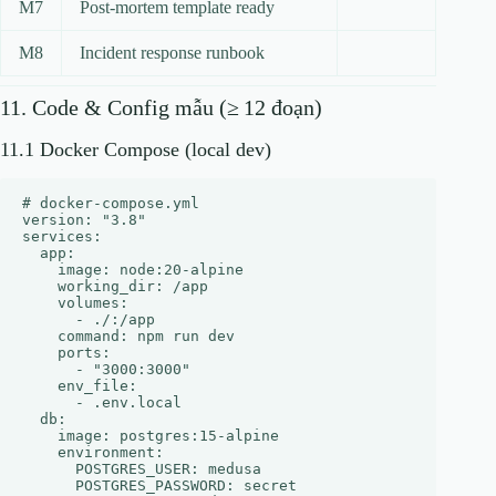
M7
Post‑mortem template ready
M8
Incident response runbook
11. Code & Config mẫu (≥ 12 đoạn)
11.1 Docker Compose (local dev)
# docker-compose.yml

version: "3.8"

services:

  app:

    image: node:20-alpine

    working_dir: /app

    volumes:

      - ./:/app

    command: npm run dev

    ports:

      - "3000:3000"

    env_file:

      - .env.local

  db:

    image: postgres:15-alpine

    environment:

      POSTGRES_USER: medusa

      POSTGRES_PASSWORD: secret
