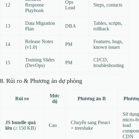
Ops
12
Response
Steps, contacts
Lead
Playbook
Data Migration
Tables, scripts,
13
DBA
Plan
rollback
Release Notes
Features, bugs,
14
PM
(v1.0)
known issues
Training Slides
CI/CD,
15
PM
(DevOps)
troubleshooting
8. Rủi ro & Phương án dự phòng
Mức
Rủi ro
Phương án B
Phươn
độ
Sử dụn
micro‑fr
JS bundle quá
Chuyển sang Preact
Cao
load
lớn
(≥ 150 KB)
+ treeshake
compone
CDN