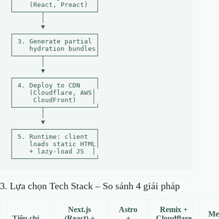
│    (React, Preact)  │

└───────┬─────────────┘

        │

        ▼

┌─────────────────────┐

│ 3. Generate partial │

│    hydration bundles│

└───────┬─────────────┘

        │

        ▼

┌─────────────────────┐

│ 4. Deploy to CDN    │

│    (Cloudflare, AWS│

│     CloudFront)    │

└───────┬─────────────┘

        │

        ▼

┌─────────────────────┐

│ 5. Runtime: client  │

│    loads static HTML│

│    + lazy‑load JS  │

3. Lựa chọn Tech Stack – So sánh 4 giải pháp
Next.js
Astro
Remix +
Me
Tiêu chí
(React) +
+
Cloudflare