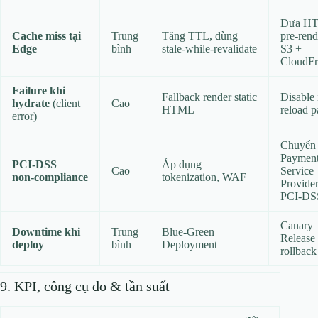
Đưa H
Cache miss tại
Trung
Tăng TTL, dùng
pre‑rend
Edge
bình
stale‑while‑revalidate
S3 +
CloudFr
Failure khi
Fallback render static
Disable 
hydrate
(client
Cao
HTML
reload 
error)
Chuyển 
Paymen
PCI‑DSS
Áp dụng
Cao
Service
non‑compliance
tokenization, WAF
Provide
PCI‑DS
Canary
Downtime khi
Trung
Blue‑Green
Release
deploy
bình
Deployment
rollback
9. KPI, công cụ đo & tần suất