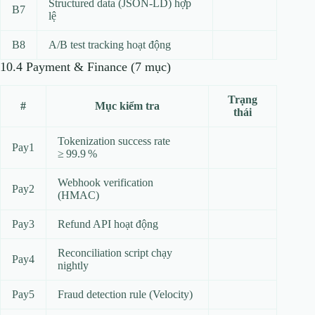
Structured data (JSON‑LD) hợp
B7
lệ
B8
A/B test tracking hoạt động
10.4 Payment & Finance (7 mục)
Trạng
#
Mục kiểm tra
thái
Tokenization success rate
Pay1
≥ 99.9 %
Webhook verification
Pay2
(HMAC)
Pay3
Refund API hoạt động
Reconciliation script chạy
Pay4
nightly
Pay5
Fraud detection rule (Velocity)