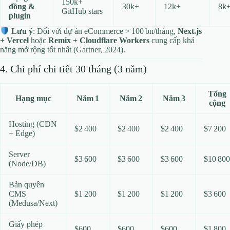
150k+
đồng &
30k+
12k+
8k
GitHub stars
plugin
Lưu ý
: Đối với dự án eCommerce > 100 bn/tháng,
Next.js
+ Vercel
hoặc
Remix + Cloudflare Workers
cung cấp khả
năng mở rộng tốt nhất (Gartner, 2024).
4. Chi phí chi tiết 30 tháng (3 năm)
Tổng
Hạng mục
Năm 1
Năm 2
Năm 3
cộng
Hosting (CDN
$2 400
$2 400
$2 400
$7 200
+ Edge)
Server
$3 600
$3 600
$3 600
$10 800
(Node/DB)
Bản quyền
CMS
$1 200
$1 200
$1 200
$3 600
(Medusa/Next)
Giấy phép
$600
$600
$600
$1 800