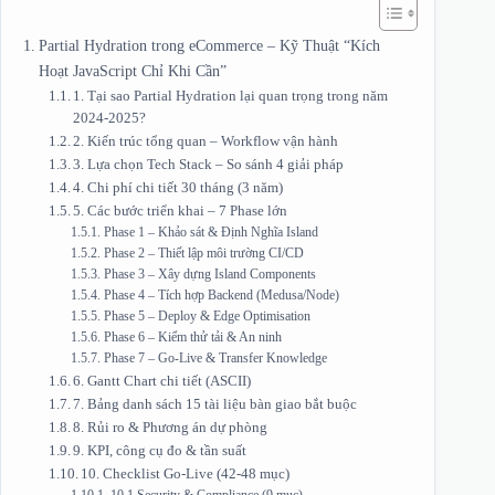
Partial Hydration trong eCommerce – Kỹ Thuật “Kích
Hoạt JavaScript Chỉ Khi Cần”
1. Tại sao Partial Hydration lại quan trọng trong năm
2024‑2025?
2. Kiến trúc tổng quan – Workflow vận hành
3. Lựa chọn Tech Stack – So sánh 4 giải pháp
4. Chi phí chi tiết 30 tháng (3 năm)
5. Các bước triển khai – 7 Phase lớn
Phase 1 – Khảo sát & Định Nghĩa Island
Phase 2 – Thiết lập môi trường CI/CD
Phase 3 – Xây dựng Island Components
Phase 4 – Tích hợp Backend (Medusa/Node)
Phase 5 – Deploy & Edge Optimisation
Phase 6 – Kiểm thử tải & An ninh
Phase 7 – Go‑Live & Transfer Knowledge
6. Gantt Chart chi tiết (ASCII)
7. Bảng danh sách 15 tài liệu bàn giao bắt buộc
8. Rủi ro & Phương án dự phòng
9. KPI, công cụ đo & tần suất
10. Checklist Go‑Live (42‑48 mục)