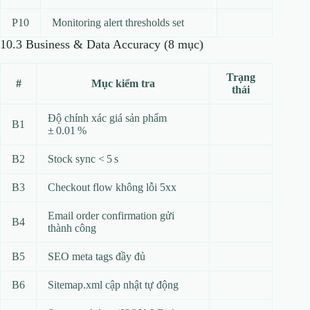
P10
Monitoring alert thresholds set
10.3 Business & Data Accuracy (8 mục)
Trạng
#
Mục kiểm tra
thái
Độ chính xác giá sản phẩm
B1
± 0.01 %
B2
Stock sync < 5 s
B3
Checkout flow không lỗi 5xx
Email order confirmation gửi
B4
thành công
B5
SEO meta tags đầy đủ
B6
Sitemap.xml cập nhật tự động