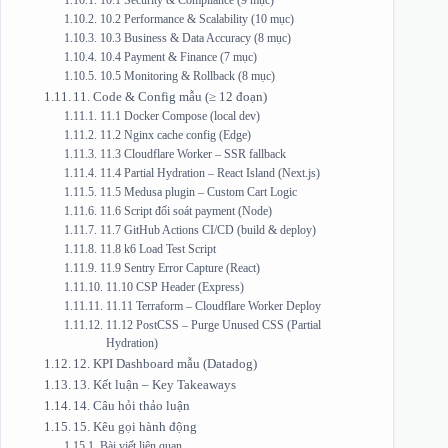
10.1 Security & Compliance (9 mục)
10.2 Performance & Scalability (10 mục)
10.3 Business & Data Accuracy (8 mục)
10.4 Payment & Finance (7 mục)
10.5 Monitoring & Rollback (8 mục)
11. Code & Config mẫu (≥ 12 đoạn)
11.1 Docker Compose (local dev)
11.2 Nginx cache config (Edge)
11.3 Cloudflare Worker – SSR fallback
11.4 Partial Hydration – React Island (Next.js)
11.5 Medusa plugin – Custom Cart Logic
11.6 Script đối soát payment (Node)
11.7 GitHub Actions CI/CD (build & deploy)
11.8 k6 Load Test Script
11.9 Sentry Error Capture (React)
11.10 CSP Header (Express)
11.11 Terraform – Cloudflare Worker Deploy
11.12 PostCSS – Purge Unused CSS (Partial
Hydration)
12. KPI Dashboard mẫu (Datadog)
13. Kết luận – Key Takeaways
14. Câu hỏi thảo luận
15. Kêu gọi hành động
Bài viết liên quan