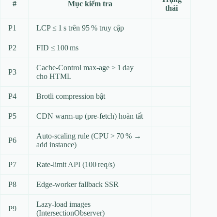
#
Mục kiểm tra
thái
P1
LCP ≤ 1 s trên 95 % truy cập
P2
FID ≤ 100 ms
Cache‑Control max‑age ≥ 1 day
P3
cho HTML
P4
Brotli compression bật
P5
CDN warm‑up (pre‑fetch) hoàn tất
Auto‑scaling rule (CPU > 70 % →
P6
add instance)
P7
Rate‑limit API (100 req/s)
P8
Edge‑worker fallback SSR
Lazy‑load images
P9
(IntersectionObserver)