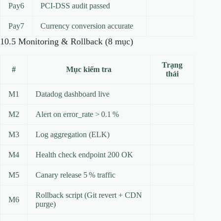
Pay6
PCI‑DSS audit passed
Pay7
Currency conversion accurate
10.5 Monitoring & Rollback (8 mục)
Trạng
#
Mục kiểm tra
thái
M1
Datadog dashboard live
M2
Alert on error_rate > 0.1 %
M3
Log aggregation (ELK)
M4
Health check endpoint 200 OK
M5
Canary release 5 % traffic
Rollback script (Git revert + CDN
M6
purge)