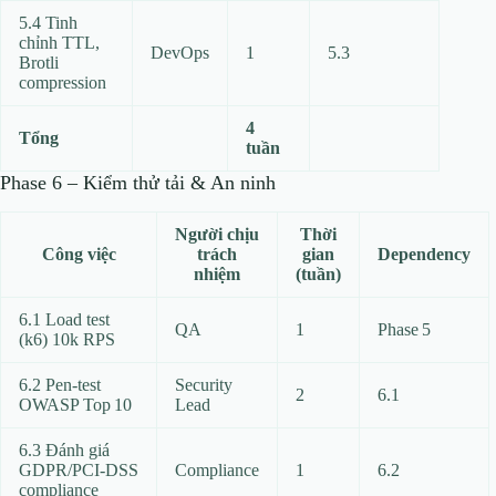
5.4 Tinh
chỉnh TTL,
DevOps
1
5.3
Brotli
compression
4
Tổng
tuần
Phase 6 – Kiểm thử tải & An ninh
Người chịu
Thời
Công việc
trách
gian
Dependency
nhiệm
(tuần)
6.1 Load test
QA
1
Phase 5
(k6) 10k RPS
6.2 Pen‑test
Security
2
6.1
OWASP Top 10
Lead
6.3 Đánh giá
GDPR/PCI‑DSS
Compliance
1
6.2
compliance