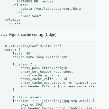
      POSTGRES_DB: medusa

    volumes:

      - pgdata:/var/lib/postgresql/data

    ports:

      - "5432:5432"

volumes:

11.2 Nginx cache config (Edge)
# /etc/nginx/conf.d/site.conf

server {

    listen 80;

    server_name shop.example.com;

    location / {

        proxy_pass http://origin;

        proxy_set_header Host $host;

        proxy_cache my_cache;

        proxy_cache_valid 200 1d;

        proxy_cache_use_stale error timeout updating;

        add_header X-Cache $upstream_cache_status;

    }

    # Static assets

    location ~* \.(js|css|png|jpg|svg|webp)$ {

        expires 30d;

        add_header Cache-Control "public, immutable";
