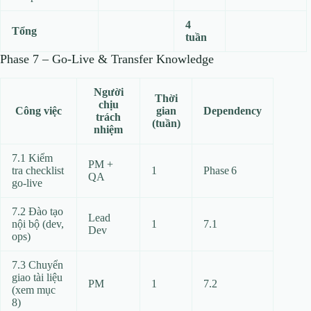
4
Tổng
tuần
Phase 7 – Go‑Live & Transfer Knowledge
Người
Thời
chịu
Công việc
gian
Dependency
trách
(tuần)
nhiệm
7.1 Kiểm
PM +
tra checklist
1
Phase 6
QA
go‑live
7.2 Đào tạo
Lead
nội bộ (dev,
1
7.1
Dev
ops)
7.3 Chuyển
giao tài liệu
PM
1
7.2
(xem mục
8)