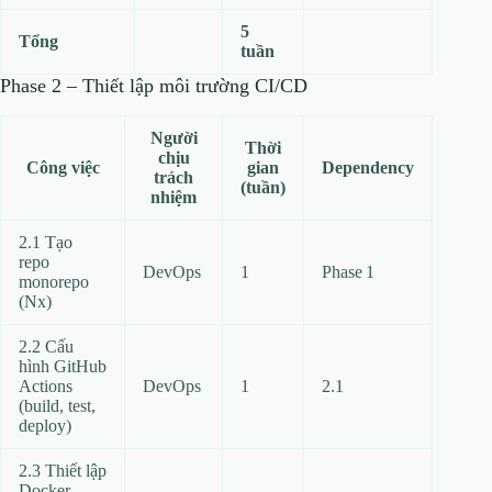
5
Tổng
tuần
Phase 2 – Thiết lập môi trường CI/CD
Người
Thời
chịu
Công việc
gian
Dependency
trách
(tuần)
nhiệm
2.1 Tạo
repo
DevOps
1
Phase 1
monorepo
(Nx)
2.2 Cấu
hình GitHub
Actions
DevOps
1
2.1
(build, test,
deploy)
2.3 Thiết lập
Docker