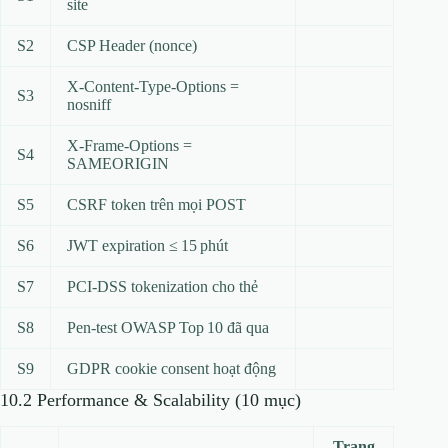
site
S2
CSP Header (nonce)
X‑Content‑Type‑Options =
S3
nosniff
X‑Frame‑Options =
S4
SAMEORIGIN
S5
CSRF token trên mọi POST
S6
JWT expiration ≤ 15 phút
S7
PCI‑DSS tokenization cho thẻ
S8
Pen‑test OWASP Top 10 đã qua
S9
GDPR cookie consent hoạt động
10.2 Performance & Scalability (10 mục)
Trạng