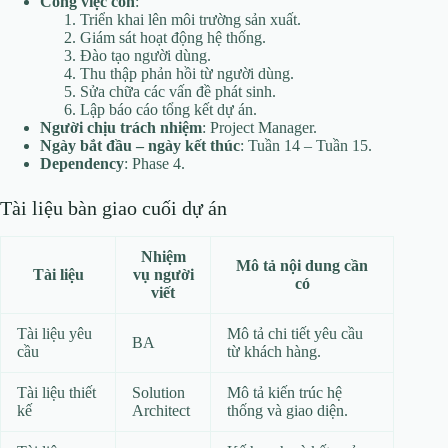
Công việc con
:
Triển khai lên môi trường sản xuất.
Giám sát hoạt động hệ thống.
Đào tạo người dùng.
Thu thập phản hồi từ người dùng.
Sửa chữa các vấn đề phát sinh.
Lập báo cáo tổng kết dự án.
Người chịu trách nhiệm
: Project Manager.
Ngày bắt đầu – ngày kết thúc
: Tuần 14 – Tuần 15.
Dependency
: Phase 4.
Tài liệu bàn giao cuối dự án
Nhiệm
Mô tả nội dung cần
Tài liệu
vụ người
có
viết
Tài liệu yêu
Mô tả chi tiết yêu cầu
BA
cầu
từ khách hàng.
Tài liệu thiết
Solution
Mô tả kiến trúc hệ
kế
Architect
thống và giao diện.