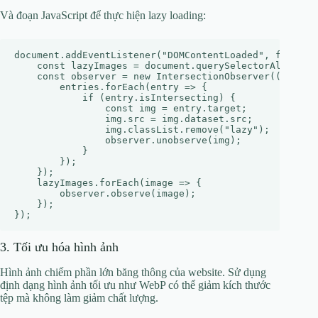
Và đoạn JavaScript để thực hiện lazy loading:
document.addEventListener("DOMContentLoaded", function
    const lazyImages = document.querySelectorAll("img.
    const observer = new IntersectionObserver((entries
        entries.forEach(entry => {

            if (entry.isIntersecting) {

                const img = entry.target;

                img.src = img.dataset.src;

                img.classList.remove("lazy");

                observer.unobserve(img);

            }

        });

    });

    lazyImages.forEach(image => {

        observer.observe(image);

    });

3. Tối ưu hóa hình ảnh
Hình ảnh chiếm phần lớn băng thông của website. Sử dụng
định dạng hình ảnh tối ưu như WebP có thể giảm kích thước
tệp mà không làm giảm chất lượng.