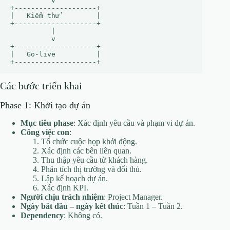
          v

+--------------------+

|   Kiểm thử         |

+--------------------+

          |

          v

+--------------------+

|   Go-live          |

Các bước triển khai
Phase 1: Khởi tạo dự án
Mục tiêu phase
: Xác định yêu cầu và phạm vi dự án.
Công việc con
:
Tổ chức cuộc họp khởi động.
Xác định các bên liên quan.
Thu thập yêu cầu từ khách hàng.
Phân tích thị trường và đối thủ.
Lập kế hoạch dự án.
Xác định KPI.
Người chịu trách nhiệm
: Project Manager.
Ngày bắt đầu – ngày kết thúc
: Tuần 1 – Tuần 2.
Dependency
: Không có.