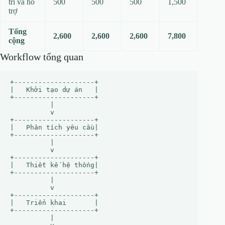
trì và hỗ
500
500
500
1,500
trợ
Tổng
2,600
2,600
2,600
7,800
cộng
Workflow tổng quan
+--------------------+

|   Khởi tạo dự án   |

+--------------------+

          |

          v

+--------------------+

|   Phân tích yêu cầu|

+--------------------+

          |

          v

+--------------------+

|   Thiết kế hệ thống|

+--------------------+

          |

          v

+--------------------+

|   Triển khai       |

+--------------------+

          |
