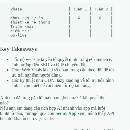
| Phase                    | Tuần 1 | Tuần 2 | Tuần 3
|--------------------------|--------|--------|-------
| Khởi tạo dự án           |   X    |   X    |       
| Thiết kế hệ thống        |        |        |   X   
| Triển khai               |        |        |       
| Kiểm thử                 |        |        |       
Key Takeaways
Tốc độ website là yếu tố quyết định trong eCommerce,
ảnh hưởng đến SEO và tỷ lệ chuyển đổi.
Core Web Vitals là chỉ số quan trọng cần theo dõi để tối
ưu trải nghiệm người dùng.
Các kỹ thuật như CDN, lazy loading và tối ưu hóa hình
ảnh là cần thiết để cải thiện tốc độ tải trang.
Anh em đã từng gặp lỗi này bao giờ chưa? Giải quyết thế
nào?
Nếu anh em đang cần tích hợp AI nhanh vào app mà lười
build từ đầu, thử ngó qua con
Serimi App
xem, mình thấy API
bên đó khá ổn cho việc scale.