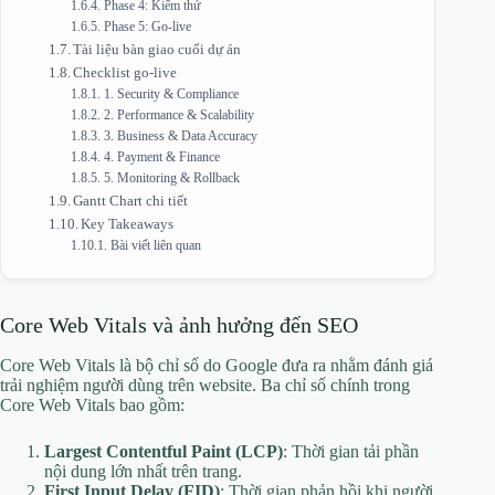
Phase 4: Kiểm thử
Phase 5: Go-live
Tài liệu bàn giao cuối dự án
Checklist go-live
1. Security & Compliance
2. Performance & Scalability
3. Business & Data Accuracy
4. Payment & Finance
5. Monitoring & Rollback
Gantt Chart chi tiết
Key Takeaways
Bài viết liên quan
Core Web Vitals và ảnh hưởng đến SEO
Core Web Vitals là bộ chỉ số do Google đưa ra nhằm đánh giá
trải nghiệm người dùng trên website. Ba chỉ số chính trong
Core Web Vitals bao gồm:
Largest Contentful Paint (LCP)
: Thời gian tải phần
nội dung lớn nhất trên trang.
First Input Delay (FID)
: Thời gian phản hồi khi người