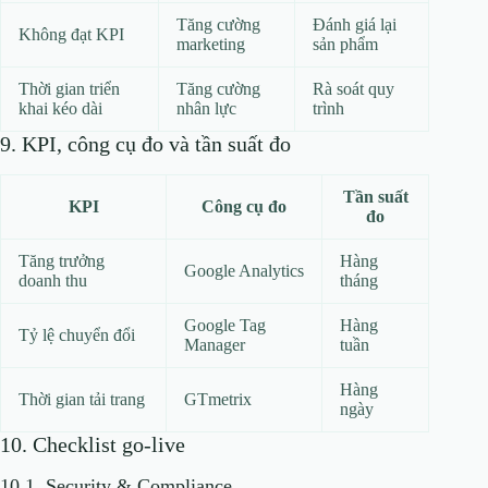
Tăng cường
Đánh giá lại
Không đạt KPI
marketing
sản phẩm
Thời gian triển
Tăng cường
Rà soát quy
khai kéo dài
nhân lực
trình
9. KPI, công cụ đo và tần suất đo
Tần suất
KPI
Công cụ đo
đo
Tăng trưởng
Hàng
Google Analytics
doanh thu
tháng
Google Tag
Hàng
Tỷ lệ chuyển đổi
Manager
tuần
Hàng
Thời gian tải trang
GTmetrix
ngày
10. Checklist go-live
10.1. Security & Compliance