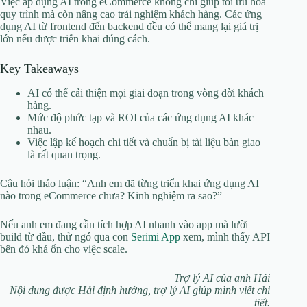
Việc áp dụng AI trong eCommerce không chỉ giúp tối ưu hóa
quy trình mà còn nâng cao trải nghiệm khách hàng. Các ứng
dụng AI từ frontend đến backend đều có thể mang lại giá trị
lớn nếu được triển khai đúng cách.
Key Takeaways
AI có thể cải thiện mọi giai đoạn trong vòng đời khách
hàng.
Mức độ phức tạp và ROI của các ứng dụng AI khác
nhau.
Việc lập kế hoạch chi tiết và chuẩn bị tài liệu bàn giao
là rất quan trọng.
Câu hỏi thảo luận: “Anh em đã từng triển khai ứng dụng AI
nào trong eCommerce chưa? Kinh nghiệm ra sao?”
Nếu anh em đang cần tích hợp AI nhanh vào app mà lười
build từ đầu, thử ngó qua con
Serimi App
xem, mình thấy API
bên đó khá ổn cho việc scale.
Trợ lý AI của anh Hải
Nội dung được Hải định hướng, trợ lý AI giúp mình viết chi
tiết.