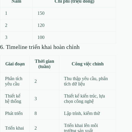
Năm
Chi phí (triệu đồng)
1
150
2
120
3
100
6. Timeline triển khai hoàn chỉnh
Thời gian
Giai đoạn
Công việc chính
(tuần)
Phân tích
Thu thập yêu cầu, phân
2
yêu cầu
tích dữ liệu
Thiết kế
Thiết kế kiến trúc, lựa
3
hệ thống
chọn công nghệ
Phát triển
8
Lập trình, kiểm thử
Triển khai lên môi
Triển khai
2
trường sản xuất