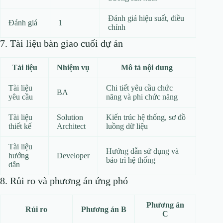
Đánh giá hiệu suất, điều
Đánh giá
1
chỉnh
7. Tài liệu bàn giao cuối dự án
Tài liệu
Nhiệm vụ
Mô tả nội dung
Tài liệu
Chi tiết yêu cầu chức
BA
yêu cầu
năng và phi chức năng
Tài liệu
Solution
Kiến trúc hệ thống, sơ đồ
thiết kế
Architect
luồng dữ liệu
Tài liệu
Hướng dẫn sử dụng và
hướng
Developer
bảo trì hệ thống
dẫn
8. Rủi ro và phương án ứng phó
Phương án
Rủi ro
Phương án B
C