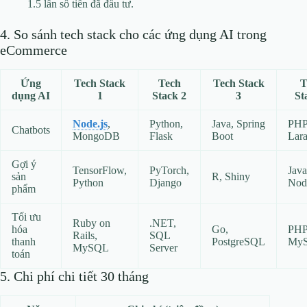
1.5 lần số tiền đã đầu tư.
4. So sánh tech stack cho các ứng dụng AI trong
eCommerce
Ứng
Tech Stack
Tech
Tech Stack
T
dụng AI
1
Stack 2
3
St
Node.js
,
Python,
Java, Spring
PHP
Chatbots
MongoDB
Flask
Boot
Lara
Gợi ý
TensorFlow,
PyTorch,
Java
sản
R, Shiny
Python
Django
Node
phẩm
Tối ưu
Ruby on
.NET,
hóa
Go,
PHP
Rails,
SQL
thanh
PostgreSQL
My
MySQL
Server
toán
5. Chi phí chi tiết 30 tháng