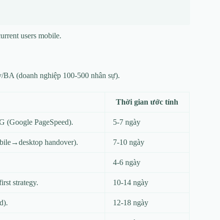
current users mobile.
dev/BA (doanh nghiệp 100-500 nhân sự).
Thời gian ước tính
3G (Google PageSpeed).
5-7 ngày
obile→desktop handover).
7-10 ngày
4-6 ngày
rst strategy.
10-14 ngày
d).
12-18 ngày