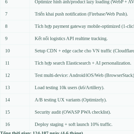
6
Optimize hình ảnh/product lazy loading (WebP + AV
7
Triển khai push notification (Firebase/Web Push).
8
Tích hợp payment gateway mobile-optimized (1-clic
9
Kết nối logistics API realtime tracking.
10
Setup CDN + edge cache cho VN traffic (Cloudflar
11
Tích hợp search Elasticsearch + AI personalization.
12
Test multi-device: Android/iOS/Web (BrowserStack)
13
Load testing 10k users (k6/Artillery).
14
A/B testing UX variants (Optimizely).
15
Security audit (OWASP PWA checklist).
16
Deploy staging + soft launch 10% traffic.
Tổng thời gian: 124-187 ngày (4-6 tháng)
.