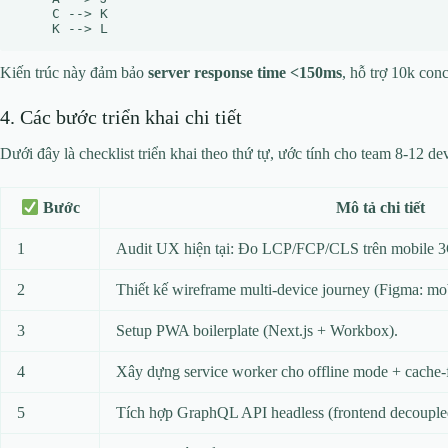
    C --> K

Kiến trúc này đảm bảo
server response time <150ms
, hỗ trợ 10k con
4. Các bước triển khai chi tiết
Dưới đây là checklist triển khai theo thứ tự, ước tính cho team 8-12 
Mô tả chi tiết
Bước
1
Audit UX hiện tại: Đo LCP/FCP/CLS trên mobile 
2
Thiết kế wireframe multi-device journey (Figma: m
3
Setup PWA boilerplate (Next.js + Workbox).
4
Xây dựng service worker cho offline mode + cache-fi
5
Tích hợp GraphQL API headless (frontend decouple