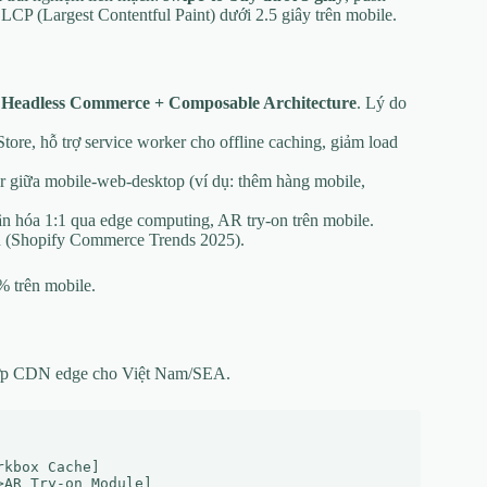
 LCP (Largest Contentful Paint) dưới 2.5 giây trên mobile.
 Headless Commerce + Composable Architecture
. Lý do
ore, hỗ trợ service worker cho offline caching, giảm load
er giữa mobile-web-desktop (ví dụ: thêm hàng mobile,
hân hóa 1:1 qua edge computing, AR try-on trên mobile.
ion (Shopify Commerce Trends 2025).
 trên mobile.
hợp CDN edge cho Việt Nam/SEA.
kbox Cache]

AR Try-on Module]
