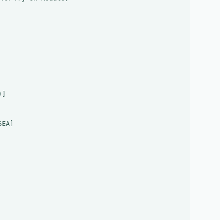
]

EA]
