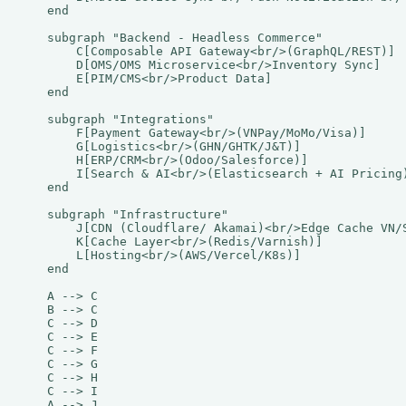
    end

    subgraph "Backend - Headless Commerce"

        C[Composable API Gateway<br/>(GraphQL/REST)]

        D[OMS/OMS Microservice<br/>Inventory Sync]

        E[PIM/CMS<br/>Product Data]

    end

    subgraph "Integrations"

        F[Payment Gateway<br/>(VNPay/MoMo/Visa)]

        G[Logistics<br/>(GHN/GHTK/J&T)]

        H[ERP/CRM<br/>(Odoo/Salesforce)]

        I[Search & AI<br/>(Elasticsearch + AI Pricing)
    end

    subgraph "Infrastructure"

        J[CDN (Cloudflare/ Akamai)<br/>Edge Cache VN/S
        K[Cache Layer<br/>(Redis/Varnish)]

        L[Hosting<br/>(AWS/Vercel/K8s)]

    end

    A --> C

    B --> C

    C --> D

    C --> E

    C --> F

    C --> G

    C --> H

    C --> I

    A --> J
