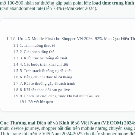
mô 100-500 nhân sự thường gặp pain point lớn:
load time trung bình
(cart abandonment rate) lên 78% (eMarketer 2024).
Tối Ưu UX Mobile-First cho Shopper VN 2026: 92% Mua Qua Điện Tho
1. Tình huống thực tế
2. Giải pháp tổng thể
3. Kiến trúc hệ thống đề xuất
4. Các bước triển khai chi tiết
5. Tech stack & công cụ đề xuất
6. Bảng chi phí thực tế 24 tháng
7. Rủi ro thường gặp & cách tránh
8. KPI cần theo dõi sau go-live
9. Checklist cuối cùng trước khi bật nút “Go-live”
Bài viết liên quan
Cục Thương mại Điện tử và Kinh tế số Việt Nam (VECOM) 2024
multi-device journey, shopper bắt đầu trên mobile nhưng chuyển sang
Thực trạng thị trường Việt Nam 2024-2025 cho thấy shopper mong đợi