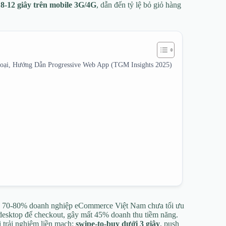
 8-12 giây trên mobile 3G/4G
, dẫn đến tỷ lệ bỏ giỏ hàng
ại, Hướng Dẫn Progressive Web App (TGM Insights 2025)
: 70-80% doanh nghiệp eCommerce Việt Nam chưa tối ưu
 desktop để checkout, gây mất 45% doanh thu tiềm năng.
 trải nghiệm liền mạch:
swipe-to-buy dưới 3 giây
, push