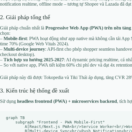
notification realtime, offline mode – tương tự Shopee và Lazada đã đạt
2. Giải pháp tổng thể
Giải pháp chuẩn nhất là
Progressive Web App (PWA) trên nền tảng
chọn:
–
Mobile-first
: PWA hoạt động như app native mà không cần tải App St
time 70% (Google Web Vitals 2024).
–
Multi-device journey
: API-first cho phép shopper seamless handov
checkout desktop).
–
Tích hợp xu hướng 2025-2027
: AI dynamic pricing realtime, cá n
– So với native app, PWA tiết kiệm 60% chi phí dev và đạt 4x retent
Giải pháp này đã được Tokopedia và Tiki Thái áp dụng, tăng CVR 28%
3. Kiến trúc hệ thống đề xuất
Sử dụng
headless frontend (PWA) + microservices backend
, tích 
graph TB

    subgraph "Frontend - PWA Mobile-First"

        A[React/Next.js PWA<br/>Service Worker<br/>Wor
        B[Multi-device Sync<br/>Push Notification<br/>