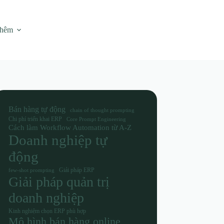
thêm
Bán hàng tự động
chain of thought prompting
Chi phí triển khai ERP
Core Prompt Engineering
Cách làm Workflow Automation từ A-Z
Doanh nghiệp tự
động
Giải pháp ERP
few-shot prompting
Giải pháp quản trị
doanh nghiệp
Kinh nghiệm chọn ERP phù hợp
Mô hình bán hàng online