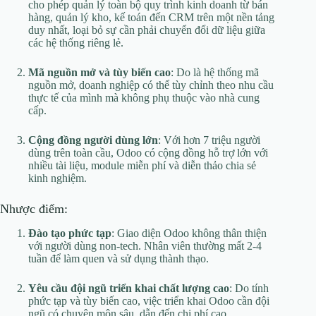
cho phép quản lý toàn bộ quy trình kinh doanh từ bán
hàng, quản lý kho, kế toán đến CRM trên một nền tảng
duy nhất, loại bỏ sự cần phải chuyển đổi dữ liệu giữa
các hệ thống riêng lẻ.
Mã nguồn mở và tùy biến cao
: Do là hệ thống mã
nguồn mở, doanh nghiệp có thể tùy chỉnh theo nhu cầu
thực tế của mình mà không phụ thuộc vào nhà cung
cấp.
Cộng đồng người dùng lớn
: Với hơn 7 triệu người
dùng trên toàn cầu, Odoo có cộng đồng hỗ trợ lớn với
nhiều tài liệu, module miễn phí và diễn thảo chia sẻ
kinh nghiệm.
Nhược điểm:
Đào tạo phức tạp
: Giao diện Odoo không thân thiện
với người dùng non-tech. Nhân viên thường mất 2-4
tuần để làm quen và sử dụng thành thạo.
Yêu cầu đội ngũ triển khai chất lượng cao
: Do tính
phức tạp và tùy biến cao, việc triển khai Odoo cần đội
ngũ có chuyên môn sâu, dẫn đến chi phí cao.