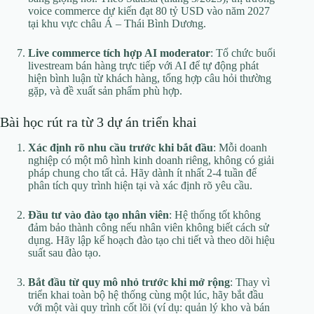
voice commerce dự kiến đạt 80 tỷ USD vào năm 2027
tại khu vực châu Á – Thái Bình Dương.
Live commerce tích hợp AI moderator
: Tổ chức buổi
livestream bán hàng trực tiếp với AI để tự động phát
hiện bình luận từ khách hàng, tổng hợp câu hỏi thường
gặp, và đề xuất sản phẩm phù hợp.
Bài học rút ra từ 3 dự án triển khai
Xác định rõ nhu cầu trước khi bắt đầu
: Mỗi doanh
nghiệp có một mô hình kinh doanh riêng, không có giải
pháp chung cho tất cả. Hãy dành ít nhất 2-4 tuần để
phân tích quy trình hiện tại và xác định rõ yêu cầu.
Đầu tư vào đào tạo nhân viên
: Hệ thống tốt không
đảm bảo thành công nếu nhân viên không biết cách sử
dụng. Hãy lập kế hoạch đào tạo chi tiết và theo dõi hiệu
suất sau đào tạo.
Bắt đầu từ quy mô nhỏ trước khi mở rộng
: Thay vì
triển khai toàn bộ hệ thống cùng một lúc, hãy bắt đầu
với một vài quy trình cốt lõi (ví dụ: quản lý kho và bán