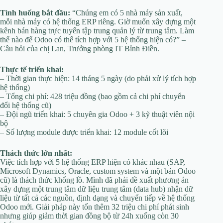
Tình huống bắt đầu:
“Chúng em có 5 nhà máy sản xuất,
mỗi nhà máy có hệ thống ERP riêng. Giờ muốn xây dựng một
kênh bán hàng trực tuyến tập trung quản lý từ trung tâm. Làm
thế nào để Odoo có thể tích hợp với 5 hệ thống hiện có?” –
Câu hỏi của chị Lan, Trưởng phòng IT Bỉnh Điền.
Thực tế triển khai:
– Thời gian thực hiện: 14 tháng 5 ngày (do phải xử lý tích hợp
hệ thống)
– Tổng chi phí: 428 triệu đồng (bao gồm cả chi phí chuyển
đổi hệ thống cũ)
– Đội ngũ triển khai: 5 chuyên gia Odoo + 3 kỹ thuật viên nội
bộ
– Số lượng module được triển khai: 12 module cốt lõi
Thách thức lớn nhất:
Việc tích hợp với 5 hệ thống ERP hiện có khác nhau (SAP,
Microsoft Dynamics, Oracle, custom system và một bản Odoo
cũ) là thách thức khổng lồ. Mình đã phải đề xuất phương án
xây dựng một trung tâm dữ liệu trung tâm (data hub) nhận dữ
liệu từ tất cả các nguồn, định dạng và chuyển tiếp về hệ thống
Odoo mới. Giải pháp này tốn thêm 32 triệu chi phí phát sinh
nhưng giúp giảm thời gian đồng bộ từ 24h xuống còn 30