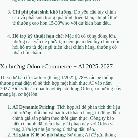
Chi phí phát sinh khó lường
: Do yêu cầu tùy chỉnh
cao và phát sinh trong quá trình triển khai, chi phí thực
tế thường cao hơn 15-30% so với dự kiến ban đầu.
Hỗ trợ kỹ thuật hạn chế
: Mặc dù có cộng đồng lớn,
nhưng các vấn đề phức tạp liên quan đến tùy chỉnh đòi
hỏi hỗ trợ từ đội ngũ triển khai chính hãng, thường có
phản hồi chậm.
Xu hướng Odoo eCommerce + AI 2025-2027
Theo dự báo từ Gartner (tháng 1/2025), 78% các hệ thống
thương mại điện tử sẽ tích hợp một hình thức AI vào năm
2027. Đối với các doanh nghiệp sử dụng Odoo, xu hướng này
mang lại cơ hội lớn:
AI Dynamic Pricing
: Tích hợp AI để phân tích dữ liệu
thị trường, đối thủ và hành vi khách hàng, tự động điều
chỉnh giá sản phẩm theo thời gian thực. Công ty bảo
hiểm Chubb đã triển khai giải pháp này với Odoo và
tăng 23% lợi nhuận trong 6 tháng đầu tiên.
AI giảm tỷ lệ bỏ giỏ hàng
: Sử dụng AI để gửi thông