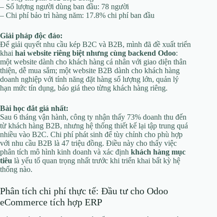
– Số lượng người dùng ban đầu: 78 người
– Chi phí bảo trì hàng năm: 17.8% chi phí ban đầu
Giải pháp độc đáo:
Để giải quyết nhu cầu kép B2C và B2B, mình đã đề xuất triển
khai
hai website riêng biệt nhưng cùng backend Odoo
:
một website dành cho khách hàng cá nhân với giao diện thân
thiện, dễ mua sắm; một website B2B dành cho khách hàng
doanh nghiệp với tính năng đặt hàng số lượng lớn, quản lý
hạn mức tín dụng, báo giá theo từng khách hàng riêng.
Bài học đắt giá nhất:
Sau 6 tháng vận hành, công ty nhận thấy 73% doanh thu đến
từ khách hàng B2B, nhưng hệ thống thiết kế lại tập trung quá
nhiều vào B2C. Chi phí phát sinh để tùy chỉnh cho phù hợp
với nhu cầu B2B là 47 triệu đồng. Điều này cho thấy việc
phân tích mô hình kinh doanh và xác định
khách hàng mục
tiêu
là yếu tố quan trọng nhất trước khi triển khai bất kỳ hệ
thống nào.
Phân tích chi phí thực tế: Đầu tư cho Odoo
eCommerce tích hợp ERP