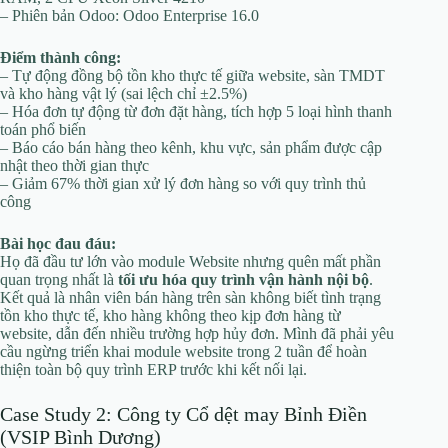
– Phiên bản Odoo: Odoo Enterprise 16.0
Điểm thành công:
– Tự động đồng bộ tồn kho thực tế giữa website, sàn TMDT
và kho hàng vật lý (sai lệch chỉ ±2.5%)
– Hóa đơn tự động từ đơn đặt hàng, tích hợp 5 loại hình thanh
toán phổ biến
– Báo cáo bán hàng theo kênh, khu vực, sản phẩm được cập
nhật theo thời gian thực
– Giảm 67% thời gian xử lý đơn hàng so với quy trình thủ
công
Bài học đau đáu:
Họ đã đầu tư lớn vào module Website nhưng quên mất phần
quan trọng nhất là
tối ưu hóa quy trình vận hành nội bộ
.
Kết quả là nhân viên bán hàng trên sàn không biết tình trạng
tồn kho thực tế, kho hàng không theo kịp đơn hàng từ
website, dẫn đến nhiều trường hợp hủy đơn. Mình đã phải yêu
cầu ngừng triển khai module website trong 2 tuần để hoàn
thiện toàn bộ quy trình ERP trước khi kết nối lại.
Case Study 2: Công ty Cổ dệt may Bỉnh Điền
(VSIP Bình Dương)