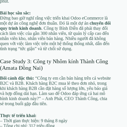
phút.
Bài học sâu sắc:
Đừng bao giờ nghĩ rằng việc triển khai Odoo eCommerce là
một dự án công nghệ đơn thuần. Đó là một dự án
chuyển đổi
quy trình kinh doanh
. Công ty Bỉnh Điền đã phải thay đổi
cách làm việc của gần 300 nhân viên, từ quản lý cấp cao đến
nhân viên kho, nhân viên bán hàng. Nhiều người đã không
quen với việc làm việc trên một hệ thống thống nhất, dẫn đến
tình trạng “tức giận” và từ chối sử dụng.
Case Study 3: Công ty Nhôm kính Thành Công
(Amata Đồng Nai)
Bối cảnh đặc thù:
“Công ty em cần bán hàng trên cả website
B2C và B2B. Khách hàng B2C mua lẻ theo đơn nhỏ, trong
khi khách hàng B2B cần đặt hàng số lượng lớn, yêu báo giá
và hợp đồng dài hạn. Làm sao để Odoo đáp ứng cả hai mô
hình kinh doanh này?” – Anh Phát, CEO Thành Công, chia
sẻ trong buổi gặp đầu tiên.
Thực tế triển khai:
– Thời gian thực hiện: 9 tháng 8 ngày
– Tổng chi phí: 312 triệu đồng