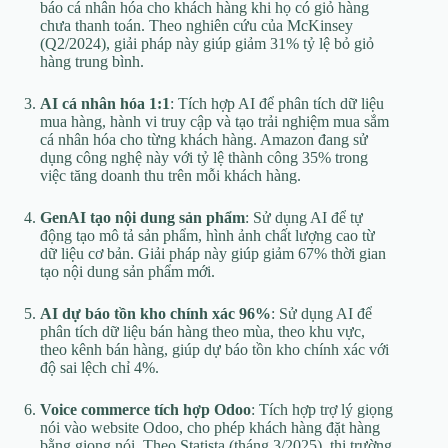
báo cá nhân hóa cho khách hàng khi họ có giỏ hàng
chưa thanh toán. Theo nghiên cứu của McKinsey
(Q2/2024), giải pháp này giúp giảm 31% tỷ lệ bỏ giỏ
hàng trung bình.
AI cá nhân hóa 1:1
: Tích hợp AI để phân tích dữ liệu
mua hàng, hành vi truy cập và tạo trải nghiệm mua sắm
cá nhân hóa cho từng khách hàng. Amazon đang sử
dụng công nghệ này với tỷ lệ thành công 35% trong
việc tăng doanh thu trên mỗi khách hàng.
GenAI tạo nội dung sản phẩm
: Sử dụng AI để tự
động tạo mô tả sản phẩm, hình ảnh chất lượng cao từ
dữ liệu cơ bản. Giải pháp này giúp giảm 67% thời gian
tạo nội dung sản phẩm mới.
AI dự báo tồn kho chính xác 96%
: Sử dụng AI để
phân tích dữ liệu bán hàng theo mùa, theo khu vực,
theo kênh bán hàng, giúp dự báo tồn kho chính xác với
độ sai lệch chỉ 4%.
Voice commerce tích hợp Odoo
: Tích hợp trợ lý giọng
nói vào website Odoo, cho phép khách hàng đặt hàng
bằng giọng nói. Theo Statista (tháng 3/2025), thị trường