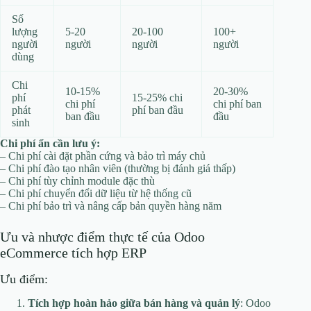
Số
lượng
5-20
20-100
100+
người
người
người
người
dùng
Chi
10-15%
20-30%
phí
15-25% chi
chi phí
chi phí ban
phát
phí ban đầu
ban đầu
đầu
sinh
Chi phí ẩn cần lưu ý:
– Chi phí cài đặt phần cứng và bảo trì máy chủ
– Chi phí đào tạo nhân viên (thường bị đánh giá thấp)
– Chi phí tùy chỉnh module đặc thù
– Chi phí chuyển đổi dữ liệu từ hệ thống cũ
– Chi phí bảo trì và nâng cấp bản quyền hàng năm
Ưu và nhược điểm thực tế của Odoo
eCommerce tích hợp ERP
Ưu điểm:
Tích hợp hoàn hảo giữa bán hàng và quản lý
: Odoo