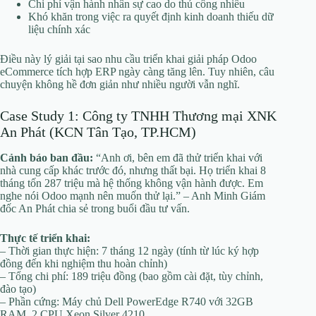
Chi phí vận hành nhân sự cao do thủ công nhiều
Khó khăn trong việc ra quyết định kinh doanh thiếu dữ
liệu chính xác
Điều này lý giải tại sao nhu cầu triển khai giải pháp Odoo
eCommerce tích hợp ERP ngày càng tăng lên. Tuy nhiên, câu
chuyện không hề đơn giản như nhiều người vẫn nghĩ.
Case Study 1: Công ty TNHH Thương mại XNK
An Phát (KCN Tân Tạo, TP.HCM)
Cảnh báo ban đầu:
“Anh ơi, bên em đã thử triển khai với
nhà cung cấp khác trước đó, nhưng thất bại. Họ triển khai 8
tháng tốn 287 triệu mà hệ thống không vận hành được. Em
nghe nói Odoo mạnh nên muốn thử lại.” – Anh Minh Giám
đốc An Phát chia sẻ trong buổi đầu tư vấn.
Thực tế triển khai:
– Thời gian thực hiện: 7 tháng 12 ngày (tính từ lúc ký hợp
đồng đến khi nghiệm thu hoàn chỉnh)
– Tổng chi phí: 189 triệu đồng (bao gồm cài đặt, tùy chỉnh,
đào tạo)
– Phần cứng: Máy chủ Dell PowerEdge R740 với 32GB
RAM, 2 CPU Xeon Silver 4210