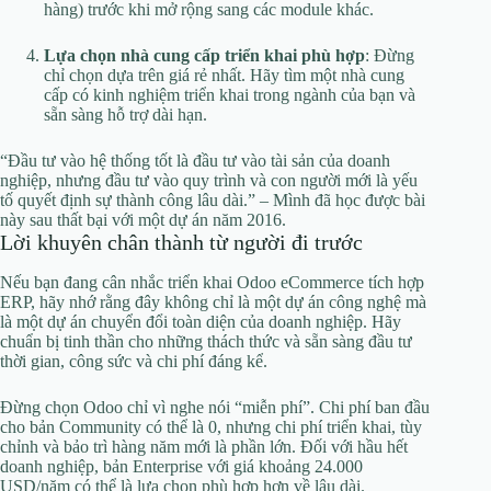
hàng) trước khi mở rộng sang các module khác.
Lựa chọn nhà cung cấp triển khai phù hợp
: Đừng
chỉ chọn dựa trên giá rẻ nhất. Hãy tìm một nhà cung
cấp có kinh nghiệm triển khai trong ngành của bạn và
sẵn sàng hỗ trợ dài hạn.
“Đầu tư vào hệ thống tốt là đầu tư vào tài sản của doanh
nghiệp, nhưng đầu tư vào quy trình và con người mới là yếu
tố quyết định sự thành công lâu dài.” – Mình đã học được bài
này sau thất bại với một dự án năm 2016.
Lời khuyên chân thành từ người đi trước
Nếu bạn đang cân nhắc triển khai Odoo eCommerce tích hợp
ERP, hãy nhớ rằng đây không chỉ là một dự án công nghệ mà
là một dự án chuyển đổi toàn diện của doanh nghiệp. Hãy
chuẩn bị tinh thần cho những thách thức và sẵn sàng đầu tư
thời gian, công sức và chi phí đáng kể.
Đừng chọn Odoo chỉ vì nghe nói “miễn phí”. Chi phí ban đầu
cho bản Community có thể là 0, nhưng chi phí triển khai, tùy
chỉnh và bảo trì hàng năm mới là phần lớn. Đối với hầu hết
doanh nghiệp, bản Enterprise với giá khoảng 24.000
USD/năm có thể là lựa chọn phù hợp hơn về lâu dài.