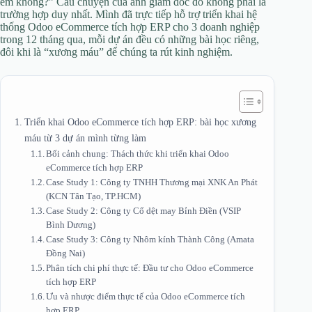
em không?” Câu chuyện của anh giám đốc đó không phải là
trường hợp duy nhất. Mình đã trực tiếp hỗ trợ triển khai hệ
thống Odoo eCommerce tích hợp ERP cho 3 doanh nghiệp
trong 12 tháng qua, mỗi dự án đều có những bài học riêng,
đôi khi là “xương máu” để chúng ta rút kinh nghiệm.
Triển khai Odoo eCommerce tích hợp ERP: bài học xương
máu từ 3 dự án mình từng làm
Bối cảnh chung: Thách thức khi triển khai Odoo
eCommerce tích hợp ERP
Case Study 1: Công ty TNHH Thương mại XNK An Phát
(KCN Tân Tạo, TP.HCM)
Case Study 2: Công ty Cổ dệt may Bỉnh Điền (VSIP
Bình Dương)
Case Study 3: Công ty Nhôm kính Thành Công (Amata
Đồng Nai)
Phân tích chi phí thực tế: Đầu tư cho Odoo eCommerce
tích hợp ERP
Ưu và nhược điểm thực tế của Odoo eCommerce tích
hợp ERP