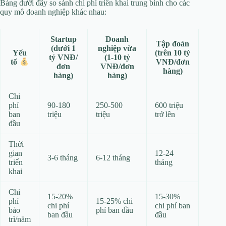
Bảng dưới đây so sánh chi phí triển khai trung bình cho các
quy mô doanh nghiệp khác nhau:
Startup
Doanh
Tập đoàn
(dưới 1
nghiệp vừa
Yếu
(trên 10 tỷ
tỷ VNĐ/
(1-10 tỷ
VNĐ/đơn
tố
đơn
VNĐ/đơn
hàng)
hàng)
hàng)
Chi
phí
90-180
250-500
600 triệu
ban
triệu
triệu
trở lên
đầu
Thời
gian
12-24
3-6 tháng
6-12 tháng
triển
tháng
khai
Chi
15-20%
15-30%
phí
15-25% chi
chi phí
chi phí ban
bảo
phí ban đầu
ban đầu
đầu
trì/năm