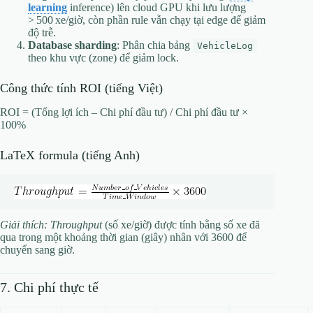
learning
inference) lên cloud GPU khi lưu lượng
> 500 xe/giờ, còn phần rule vẫn chạy tại edge để giảm
độ trễ.
Database sharding
: Phân chia bảng
VehicleLog
theo khu vực (zone) để giảm lock.
Công thức tính ROI (tiếng Việt)
ROI = (Tổng lợi ích – Chi phí đầu tư) / Chi phí đầu tư ×
100%
LaTeX formula (tiếng Anh)
Giải thích:
Throughput
(số xe/giờ) được tính bằng số xe đã
qua trong một khoảng thời gian (giây) nhân với 3600 để
chuyển sang giờ.
7. Chi phí thực tế