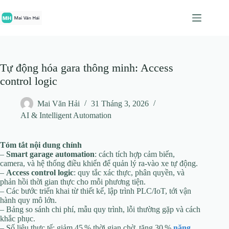
Chuyển
đến
phần
nội
dung
Tự động hóa gara thông minh: Access
control logic
Mai Văn Hải
31 Tháng 3, 2026
AI & Intelligent Automation
Tóm tắt nội dung chính
–
Smart garage automation
: cách tích hợp cảm biến,
camera, và hệ thống điều khiển để quản lý ra‑vào xe tự động.
–
Access control logic
: quy tắc xác thực, phân quyền, và
phản hồi thời gian thực cho mỗi phương tiện.
– Các bước triển khai từ thiết kế, lập trình PLC/IoT, tới vận
hành quy mô lớn.
– Bảng so sánh chi phí, mẫu quy trình, lỗi thường gặp và cách
khắc phục.
– Số liệu thực tế: giảm 45 % thời gian chờ, tăng 30 %
năng