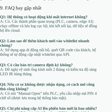
9. FAQ hay gặp nhất
Q1: Hệ thống có hoạt động khi mất internet không?
A: Có. Các thành phần quan trọng (PLC, camera, edge AI)
chạy offline và lưu log cục bộ; khi kết nối lại, dữ liệu sẽ đồng
bộ lên cloud.
Q2: Làm sao để thêm khách mới vào whitelist nhanh
chóng?
A: Sử dụng app di động nội bộ, quét QR code của khách, hệ
thống sẽ tự động cập nhật whitelist qua API.
Q3: Có cần bảo trì camera định kỳ không?
A: Đề nghị vệ sinh ống kính mỗi 2 tháng và kiểm tra độ sáng
LED IR hàng tháng.
Q4: Nếu có xe không được nhận dạng, có cách mở cổng
thủ công không?
A: Có nút “Manual Open” trên PLC, yêu cầu nhập mã PIN 4
chữ số (được lưu trong hệ thống bảo mật).
Q5: Chi phí nâng cấp AI lên phiên bản mới là bao nhiêu?