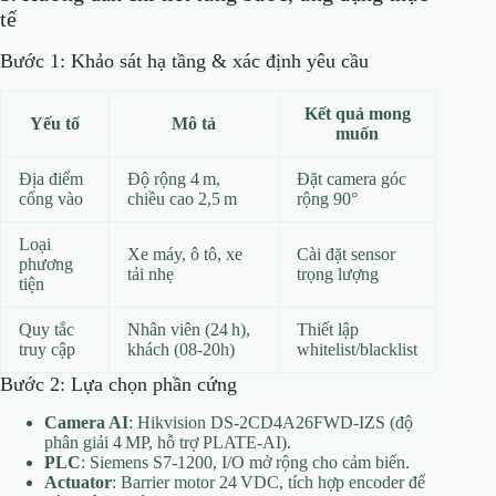
tế
Bước 1: Khảo sát hạ tầng & xác định yêu cầu
Kết quả mong
Yếu tố
Mô tả
muốn
Địa điểm
Độ rộng 4 m,
Đặt camera góc
cổng vào
chiều cao 2,5 m
rộng 90°
Loại
Xe máy, ô tô, xe
Cài đặt sensor
phương
tải nhẹ
trọng lượng
tiện
Quy tắc
Nhân viên (24 h),
Thiết lập
truy cập
khách (08‑20h)
whitelist/blacklist
Bước 2: Lựa chọn phần cứng
Camera AI
: Hikvision DS‑2CD4A26FWD‑IZS (độ
phân giải 4 MP, hỗ trợ PLATE‑AI).
PLC
: Siemens S7‑1200, I/O mở rộng cho cảm biến.
Actuator
: Barrier motor 24 VDC, tích hợp encoder để