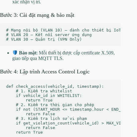
xác nhận vị trí.
Bước 3: Cài đặt mạng & bảo mật
# Mạng nội bộ (VLAN 10) – dành cho thiết bị IoT

# VLAN 20 – Kết nối server ứng dụng

Bảo mật
: Mỗi thiết bị được cấp certificate X.509,
giao tiếp qua MQTT TLS.
Bước 4: Lập trình Access Control Logic
def check_access(vehicle_id, timestamp):

    # 1. Kiểm tra whitelist

    if vehicle_id in WHITELIST:

        return True

    # 2. Kiểm tra thời gian cho phép

    if not (START_HOUR <= timestamp.hour < END_HOUR):

        return False

    # 3. Kiểm tra lịch sử vi phạm

    if get_violation_count(vehicle_id) > MAX_VIOLATION
        return False
