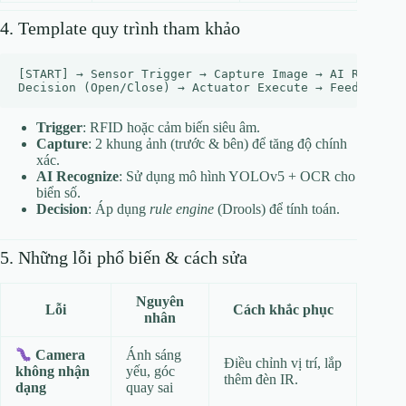
4. Template quy trình tham khảo
[START] → Sensor Trigger → Capture Image → AI Recogniz
Trigger
: RFID hoặc cảm biến siêu âm.
Capture
: 2 khung ảnh (trước & bên) để tăng độ chính
xác.
AI Recognize
: Sử dụng mô hình YOLOv5 + OCR cho
biển số.
Decision
: Áp dụng
rule engine
(Drools) để tính toán.
5. Những lỗi phổ biến & cách sửa
Nguyên
Lỗi
Cách khắc phục
nhân
Ánh sáng
Camera
Điều chỉnh vị trí, lắp
yếu, góc
không nhận
thêm đèn IR.
quay sai
dạng