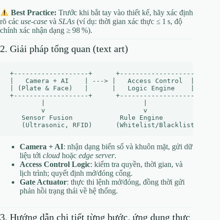
Best Practice:
Trước khi bắt tay vào thiết kế, hãy xác định
rõ các
use‑case
và
SLAs
(ví dụ: thời gian xác thực ≤ 1 s, độ
chính xác nhận dạng ≥ 98 %).
2. Giải pháp tổng quan (text art)
+-------------------+      +-------------------+      
|   Camera + AI    | ---> |   Access Control  | ---> |
| (Plate & Face)   |      |   Logic Engine    |      |
+-------------------+      +-------------------+      
        |                         |                   
        v                         v                   
   Sensor Fusion            Rule Engine            Mot
Camera + AI
: nhận dạng biển số và khuôn mặt, gửi dữ
liệu tới
cloud
hoặc
edge server
.
Access Control Logic
: kiểm tra quyền, thời gian, và
lịch trình; quyết định mở/đóng cổng.
Gate Actuator
: thực thi lệnh mở/đóng, đồng thời gửi
phản hồi trạng thái về hệ thống.
3. Hướng dẫn chi tiết từng bước, ứng dụng thực