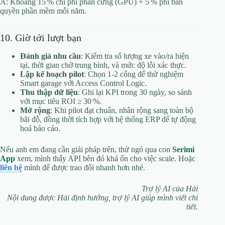
A: Khoảng 15 % chi phí phần cứng (GPU) + 5 % phí bản
quyền phần mềm mỗi năm.
10. Giờ tới lượt bạn
Đánh giá nhu cầu
: Kiểm tra số lượng xe vào/ra hiện
tại, thời gian chờ trung bình, và mức độ lỗi xác thực.
Lập kế hoạch pilot
: Chọn 1‑2 cổng để thử nghiệm
Smart garage với Access Control Logic.
Thu thập dữ liệu
: Ghi lại KPI trong 30 ngày, so sánh
với mục tiêu ROI ≥ 30 %.
Mở rộng
: Khi pilot đạt chuẩn, nhân rộng sang toàn bộ
bãi đỗ, đồng thời tích hợp với hệ thống ERP để tự động
hoá báo cáo.
Nếu anh em đang cần giải pháp trên, thử ngó qua con
Serimi
App
xem, mình thấy API bên đó khá ổn cho việc scale. Hoặc
liên hệ
mình để được trao đổi nhanh hơn nhé.
Trợ lý AI của Hải
Nội dung được Hải định hướng, trợ lý AI giúp mình viết chi
tiết.