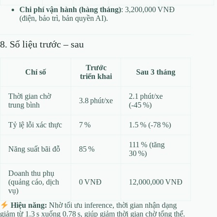
Chi phí vận hành (hàng tháng)
: 3,200,000 VNĐ
(điện, bảo trì, bản quyền AI).
8. Số liệu trước – sau
Trước
Chỉ số
Sau 3 tháng
triển khai
Thời gian chờ
2.1 phút/xe
3.8 phút/xe
trung bình
(‑45 %)
Tỷ lệ lỗi xác thực
7 %
1.5 % (‑78 %)
111 % (tăng
Năng suất bãi đỗ
85 %
30 %)
Doanh thu phụ
(quảng cáo, dịch
0 VNĐ
12,000,000 VNĐ
vụ)
Hiệu năng:
Nhờ tối ưu inference, thời gian nhận dạng
giảm từ 1.3 s xuống 0.78 s, giúp giảm thời gian chờ tổng thể.