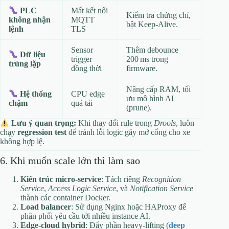
Mất kết nối
PLC
Kiểm tra chứng chỉ,
MQTT
không nhận
bật Keep‑Alive.
TLS
lệnh
Sensor
Thêm debounce
Dữ liệu
trigger
200 ms trong
trùng lặp
đồng thời
firmware.
Nâng cấp RAM, tối
CPU edge
Hệ thống
ưu mô hình AI
quá tải
chậm
(prune).
Lưu ý quan trọng:
Khi thay đổi rule trong
Drools
, luôn
chạy
regression test
để tránh lỗi logic gây mở cổng cho xe
không hợp lệ.
6. Khi muốn scale lớn thì làm sao
Kiến trúc micro‑service
: Tách riêng
Recognition
Service
,
Access Logic Service
, và
Notification Service
thành các container Docker.
Load balancer
: Sử dụng Nginx hoặc HAProxy để
phân phối yêu cầu tới nhiều instance AI.
Edge‑cloud hybrid
: Đẩy phần heavy‑lifting (
deep