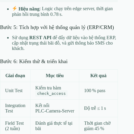
Hiệu năng
: Logic chạy trên edge server, thời gian
phản hồi trung bình 0.78 s.
Bước 5: Tích hợp với hệ thống quản lý (ERP/CRM)
Sử dụng
REST API
để đẩy dữ liệu vào hệ thống ERP,
cập nhật trạng thái bãi đỗ, và gửi thông báo SMS cho
khách.
Bước 6: Kiểm thử & triển khai
Giai đoạn
Mục tiêu
Kết quả
Kiểm tra hàm
Unit Test
100 % pass
check_access
Integration
Kết nối
Độ trễ ≤ 1 s
Test
PLC‑Camera‑Server
Field Test
Đánh giá thực tế tại
Thời gian chờ
(2 tuần)
bãi
giảm 45 %