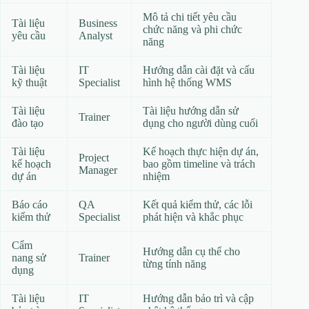
Mô tả chi tiết yêu cầu
Tài liệu
Business
chức năng và phi chức
yêu cầu
Analyst
năng
Tài liệu
IT
Hướng dẫn cài đặt và cấu
kỹ thuật
Specialist
hình hệ thống WMS
Tài liệu
Tài liệu hướng dẫn sử
Trainer
đào tạo
dụng cho người dùng cuối
Tài liệu
Kế hoạch thực hiện dự án,
Project
kế hoạch
bao gồm timeline và trách
Manager
dự án
nhiệm
Báo cáo
QA
Kết quả kiểm thử, các lỗi
kiểm thử
Specialist
phát hiện và khắc phục
Cẩm
Hướng dẫn cụ thể cho
nang sử
Trainer
từng tính năng
dụng
Tài liệu
IT
Hướng dẫn bảo trì và cập