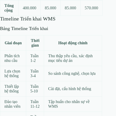
Tổng
400.000
85.000
85.000
570.000
cộng
Timeline Triển khai WMS
Bảng Timeline Triển khai
Thời
Giai đoạn
Hoạt động chính
gian
Phân tích
Tuần
Thu thập yêu cầu, xác định
nhu cầu
1-2
mục tiêu dự án
Lựa chọn
Tuần
So sánh công nghệ, chọn lựa
hệ thống
3-4
Thiết lập
Tuần
Cài đặt, cấu hình hệ thống
hệ thống
5-10
Đào tạo
Tuần
Tập huấn cho nhân sự về
nhân viên
11-12
WMS