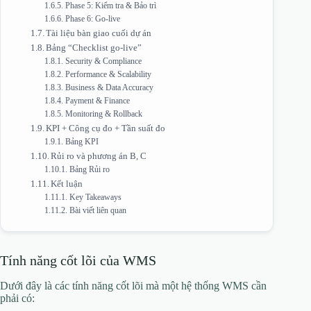
Phase 5: Kiểm tra & Bảo trì
Phase 6: Go-live
Tài liệu bàn giao cuối dự án
Bảng “Checklist go-live”
Security & Compliance
Performance & Scalability
Business & Data Accuracy
Payment & Finance
Monitoring & Rollback
KPI + Công cụ đo + Tần suất đo
Bảng KPI
Rủi ro và phương án B, C
Bảng Rủi ro
Kết luận
Key Takeaways
Bài viết liên quan
Tính năng cốt lõi của WMS
Dưới đây là các tính năng cốt lõi mà một hệ thống WMS cần
phải có: