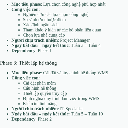
Mục tiêu phase
: Lựa chọn công nghệ phù hợp nhất.
Công việc con
:
Nghiên cứu các lựa chọn công nghệ
So sánh ưu nhược điểm
Xác định ngân sách
Tham khảo ý kiến từ các bộ phận liên quan
Chọn lựa nhà cung cấp
Người chịu trách nhiệm
: Project Manager
Ngày bắt đầu – ngày kết thúc
: Tuần 3 – Tuần 4
Dependency
: Phase 1
Phase 3: Thiết lập hệ thống
Mục tiêu phase
: Cài đặt và tùy chỉnh hệ thống WMS.
Công việc con
:
Cài đặt phần mềm
Cấu hình hệ thống
Thiết lập quyền truy cập
Định nghĩa quy trình làm việc trong WMS
Kiểm tra tính năng
Người chịu trách nhiệm
: IT Specialist
Ngày bắt đầu – ngày kết thúc
: Tuần 5 – Tuần 10
Dependency
: Phase 2