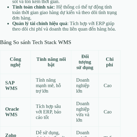
sót và tốn kém thời gian.
Tính toán chính xác
: Hệ thống có thể tự động tính
toán thời gian giao hàng dự kiến và theo dõi tình trạng
đơn hàng.
Quản lý tài chính hiệu quả
: Tích hợp với ERP giúp
theo dõi chi phí và doanh thu liên quan đến hàng hóa.
Bảng So sánh Tech Stack WMS
Đối
Công
Tính năng nổi
Chi
tượng
nghệ
bật
phí
sử dụng
Tính năng
Doanh
SAP
mạnh mẽ, hỗ
nghiệp
Cao
WMS
trợ lớn
lớn
Doanh
Tích hợp sâu
Oracle
nghiệp
với ERP, báo
Cao
WMS
vừa và
cáo tốt
lớn
Dễ sử dụng,
Doanh
Zoho