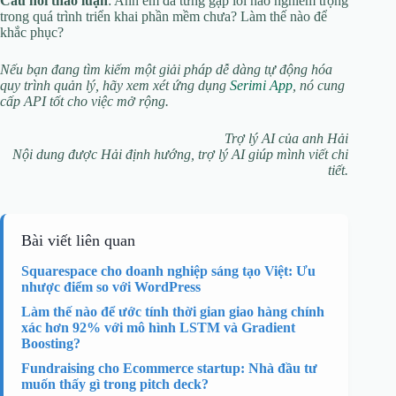
Câu hỏi thảo luận
: Anh em đã từng gặp lỗi nào nghiêm trọng
trong quá trình triển khai phần mềm chưa? Làm thế nào để
khắc phục?
Nếu bạn đang tìm kiếm một giải pháp dễ dàng tự động hóa
quy trình quản lý, hãy xem xét ứng dụng
Serimi App
, nó cung
cấp API tốt cho việc mở rộng.
Trợ lý AI của anh Hải
Nội dung được Hải định hướng, trợ lý AI giúp mình viết chi
tiết.
Bài viết liên quan
Squarespace cho doanh nghiệp sáng tạo Việt: Ưu
nhược điểm so với WordPress
Làm thế nào để ước tính thời gian giao hàng chính
xác hơn 92% với mô hình LSTM và Gradient
Boosting?
Fundraising cho Ecommerce startup: Nhà đầu tư
muốn thấy gì trong pitch deck?