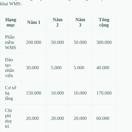
khai WMS:
Hạng
Năm
Năm
Tổng
Năm 1
mục
2
3
cộng
Phần
mềm
200.000
50.000
50.000
300.000
WMS
Đào
tạo
30.000
5.000
5.000
40.000
nhân
viên
Cơ sở
hạ
150.000
10.000
10.000
170.000
tầng
Chi
phí
20.000
20.000
20.000
60.000
duy
trì