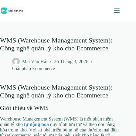
Chuyển
đến
phần
nội
dung
WMS (Warehouse Management System):
Công nghệ quản lý kho cho Ecommerce
Mai Văn Hải
26 Tháng 3, 2026
Giải pháp Ecommerce
WMS (Warehouse Management System):
Công nghệ quản lý kho cho Ecommerce
Giới thiệu về WMS
Warehouse Management System (WMS) là một phần mềm
quản lý kho
tự động hóa
quy trình lưu trữ và theo dõi hàng
hóa trong kho. Với sự phát triển bùng nổ của thương mại điện
tử (eCommerce), việc tối ưu hóa hiệu suất kho hàng là vô