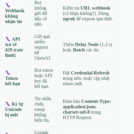
Bot
không
Kiểm tra
URL webhook
Webhook
gửi dữ
(có https không?). Dùng
không
liệu về
ngrok
để expose tạm thời.
nhận tin
n8n.
Gửi quá
API
nhiều
Thêm
Delay Node
(1‑2 s)
trả về
request
hoặc
Batch
các tin.
429 (rate
tới
limit)
OpenAI.
Bot token
Đặt
Credential Refresh
hoặc API
trong n8n, hoặc cập nhật
Token
key đã
token mới.
hết hạn
hết hạn.
Tin nhắn
Đảm bảo
Content-Type:
chứa
Ký tự
application/json;
emoji
Unicode
charset=utf-8
trong
không
bị mất
HTTP Request.
hiển thị.
Google