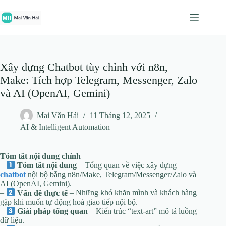
Chuyển
đến
phần
nội
dung
Xây dựng Chatbot tùy chỉnh với n8n,
Make: Tích hợp Telegram, Messenger, Zalo
và AI (OpenAI, Gemini)
Mai Văn Hải
11 Tháng 12, 2025
AI & Intelligent Automation
Tóm tắt nội dung chính
–
Tóm tắt nội dung
– Tổng quan về việc xây dựng
chatbot
nội bộ bằng n8n/Make, Telegram/Messenger/Zalo và
AI (OpenAI, Gemini).
–
Vấn đề thực tế
– Những khó khăn mình và khách hàng
gặp khi muốn tự động hoá giao tiếp nội bộ.
–
Giải pháp tổng quan
– Kiến trúc “text‑art” mô tả luồng
dữ liệu.