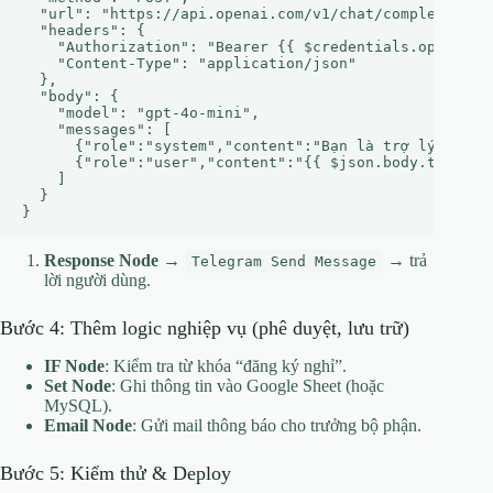
  "url": "https://api.openai.com/v1/chat/completions",
  "headers": {

    "Authorization": "Bearer {{ $credentials.openaiApi
    "Content-Type": "application/json"

  },

  "body": {

    "model": "gpt-4o-mini",

    "messages": [

      {"role":"system","content":"Bạn là trợ lý nội bộ
      {"role":"user","content":"{{ $json.body.text }}"
    ]

  }

Response Node
→
→ trả
Telegram Send Message
lời người dùng.
Bước 4: Thêm logic nghiệp vụ (phê duyệt, lưu trữ)
IF Node
: Kiểm tra từ khóa “đăng ký nghỉ”.
Set Node
: Ghi thông tin vào Google Sheet (hoặc
MySQL).
Email Node
: Gửi mail thông báo cho trưởng bộ phận.
Bước 5: Kiểm thử & Deploy