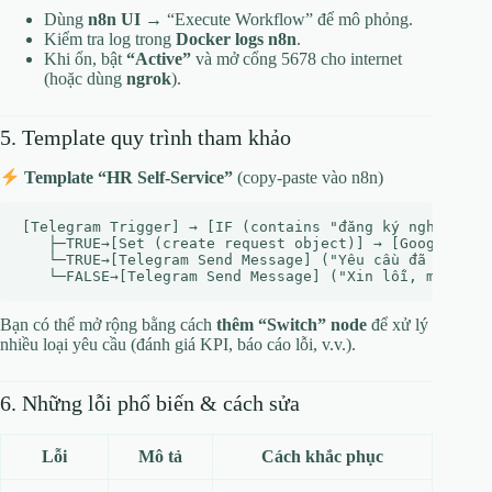
Dùng
n8n UI
→ “Execute Workflow” để mô phỏng.
Kiểm tra log trong
Docker logs n8n
.
Khi ổn, bật
“Active”
và mở cổng 5678 cho internet
(hoặc dùng
ngrok
).
5. Template quy trình tham khảo
Template “HR Self‑Service”
(copy‑paste vào n8n)
[Telegram Trigger] → [IF (contains "đăng ký nghỉ")] → 
   ├─TRUE→[Set (create request object)] → [Google Shee
   └─TRUE→[Telegram Send Message] ("Yêu cầu đã ghi nhậ
Bạn có thể mở rộng bằng cách
thêm “Switch” node
để xử lý
nhiều loại yêu cầu (đánh giá KPI, báo cáo lỗi, v.v.).
6. Những lỗi phổ biến & cách sửa
Lỗi
Mô tả
Cách khắc phục