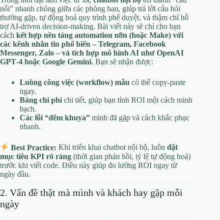
nối” nhanh chóng giữa các phòng ban, giúp trả lời câu hỏi
thường gặp, tự động hoá quy trình phê duyệt, và thậm chí hỗ
trợ AI‑driven decision‑making. Bài viết này sẽ chỉ cho bạn
cách
kết hợp nền tảng automation n8n (hoặc Make) với
các kênh nhắn tin phổ biến – Telegram, Facebook
Messenger, Zalo – và tích hợp mô hình AI như OpenAI
GPT‑4 hoặc Google Gemini
. Bạn sẽ nhận được:
Luồng công việc (workflow) mẫu
có thể copy‑paste
ngay.
Bảng chi phí
chi tiết, giúp bạn tính ROI một cách minh
bạch.
Các lỗi “đêm khuya”
mình đã gặp và cách khắc phục
nhanh.
Best Practice:
Khi triển khai chatbot nội bộ, luôn
đặt
mục tiêu KPI rõ ràng
(thời gian phản hồi, tỷ lệ tự động hoá)
trước khi viết code. Điều này giúp đo lường ROI ngay từ
ngày đầu.
2. Vấn đề thật mà mình và khách hay gặp mỗi
ngày