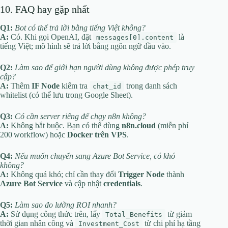
10. FAQ hay gặp nhất
Q1:
Bot có thể trả lời bằng tiếng Việt không?
A:
Có. Khi gọi OpenAI, đặt
là
messages[0].content
tiếng Việt; mô hình sẽ trả lời bằng ngôn ngữ đầu vào.
Q2:
Làm sao để giới hạn người dùng không được phép truy
cập?
A:
Thêm
IF Node
kiểm tra
trong danh sách
chat_id
whitelist (có thể lưu trong Google Sheet).
Q3:
Có cần server riêng để chạy n8n không?
A:
Không bắt buộc. Bạn có thể dùng
n8n.cloud
(miễn phí
200 workflow) hoặc
Docker trên VPS
.
Q4:
Nếu muốn chuyển sang Azure Bot Service, có khó
không?
A:
Không quá khó; chỉ cần thay đổi
Trigger Node
thành
Azure Bot Service
và cập nhật
credentials
.
Q5:
Làm sao đo lường ROI nhanh?
A:
Sử dụng công thức trên, lấy
từ giảm
Total_Benefits
thời gian nhân công và
từ chi phí hạ tầng
Investment_Cost