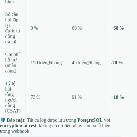
bình
Số câu
hỏi lặp
lại
0 %
68 %
+68 %
được tự
động
trả lời
Chi phí
hỗ trợ
150 triệu₫/tháng
45 triệu₫/tháng
‑70 %
(nhân
công)
Tỷ lệ
hài
lòng
73 %
91 %
+18 %
người
dùng
(CSAT)
Bảo mật:
Tất cả log được lưu trong
PostgreSQL
với
encryption at rest
, không có dữ liệu nhạy cảm xuất hiện
trong webhook.