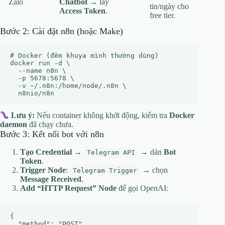
Zalo
Chatbot
→ lấy
tin/ngày cho
Access Token
.
free tier.
Bước 2: Cài đặt n8n (hoặc Make)
# Docker (đêm khuya mình thường dùng)

docker run -d \

  --name n8n \

  -p 5678:5678 \

  -v ~/.n8n:/home/node/.n8n \

Lưu ý:
Nếu container không khởi động, kiểm tra
Docker
daemon
đã chạy chưa.
Bước 3: Kết nối bot với n8n
Tạo Credential
→
→ dán
Bot
Telegram API
Token
.
Trigger Node
:
→ chọn
Telegram Trigger
Message Received
.
Add “HTTP Request” Node
để gọi OpenAI:
{

  "method": "POST",
