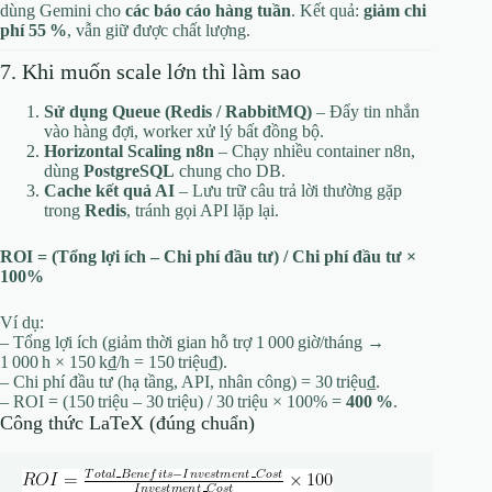
dùng Gemini cho
các báo cáo hàng tuần
. Kết quả:
giảm chi
phí 55 %
, vẫn giữ được chất lượng.
7. Khi muốn scale lớn thì làm sao
Sử dụng Queue (Redis / RabbitMQ)
– Đẩy tin nhắn
vào hàng đợi, worker xử lý bất đồng bộ.
Horizontal Scaling n8n
– Chạy nhiều container n8n,
dùng
PostgreSQL
chung cho DB.
Cache kết quả AI
– Lưu trữ câu trả lời thường gặp
trong
Redis
, tránh gọi API lặp lại.
ROI = (Tổng lợi ích – Chi phí đầu tư) / Chi phí đầu tư ×
100%
Ví dụ:
– Tổng lợi ích (giảm thời gian hỗ trợ 1 000 giờ/tháng →
1 000 h × 150 k₫/h = 150 triệu₫).
– Chi phí đầu tư (hạ tầng, API, nhân công) = 30 triệu₫.
– ROI = (150 triệu – 30 triệu) / 30 triệu × 100% =
400 %
.
Công thức LaTeX (đúng chuẩn)