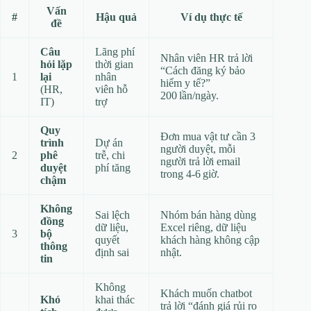
Vấn
#
Hậu quả
Ví dụ thực tế
đề
Câu
Lãng phí
Nhân viên HR trả lời
hỏi lặp
thời gian
“Cách đăng ký bảo
1
lại
nhân
hiểm y tế?”
(HR,
viên hỗ
200 lần/ngày.
IT)
trợ
Quy
Đơn mua vật tư cần 3
trình
Dự án
người duyệt, mỗi
2
phê
trễ, chi
người trả lời email
duyệt
phí tăng
trong 4‑6 giờ.
chậm
Không
Sai lệch
Nhóm bán hàng dùng
đồng
dữ liệu,
Excel riêng, dữ liệu
3
bộ
quyết
khách hàng không cập
thông
định sai
nhật.
tin
Không
Khách muốn chatbot
Khó
khai thác
trả lời “đánh giá rủi ro