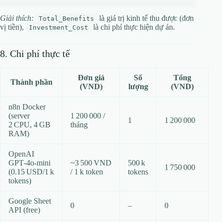
Giải thích:
là giá trị kinh tế thu được (đơn
Total_Benefits
vị tiền),
là chi phí thực hiện dự án.
Investment_Cost
8. Chi phí thực tế
Đơn giá
Số
Tổng
Thành phần
(VND)
lượng
(VND)
n8n Docker
(server
1 200 000 /
1
1 200 000
2 CPU, 4 GB
tháng
RAM)
OpenAI
GPT‑4o‑mini
~3 500 VND
500 k
1 750 000
(0.15 USD/1 k
/ 1 k token
tokens
tokens)
Google Sheet
0
–
0
API (free)