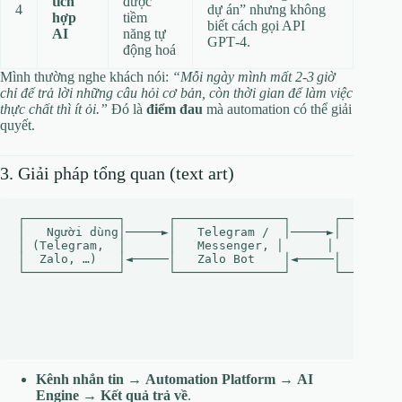
tích
được
4
dự án” nhưng không
hợp
tiềm
biết cách gọi API
AI
năng tự
GPT‑4.
động hoá
Mình thường nghe khách nói:
“Mỗi ngày mình mất 2‑3 giờ
chỉ để trả lời những câu hỏi cơ bản, còn thời gian để làm việc
thực chất thì ít ỏi.”
Đó là
điểm đau
mà automation có thể giải
quyết.
3. Giải pháp tổng quan (text art)
┌─────────────┐      ┌───────────────┐      ┌─────────
│   Người dùng│─────►│   Telegram /  │─────►│   n8n / 
│ (Telegram,  │      │   Messenger, │      │   (Workfl
│  Zalo, …)   │◄─────│   Zalo Bot    │◄─────│   (API C
└─────────────┘      └───────────────┘      └───────▲─
                                                │

                                                │   ┌─
                                                └──►│ 
                                                    │ 
Kênh nhắn tin
→
Automation Platform
→
AI
Engine
→
Kết quả trả về
.