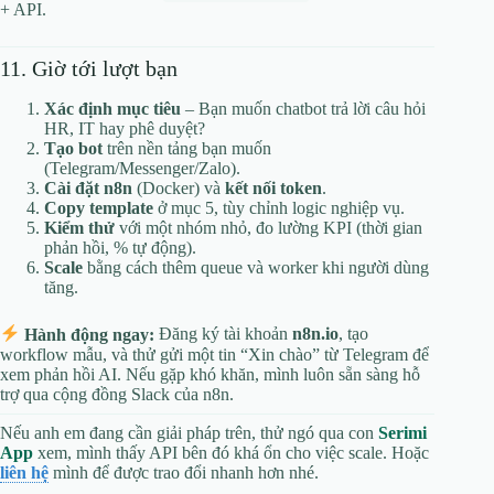
+ API.
11. Giờ tới lượt bạn
Xác định mục tiêu
– Bạn muốn chatbot trả lời câu hỏi
HR, IT hay phê duyệt?
Tạo bot
trên nền tảng bạn muốn
(Telegram/Messenger/Zalo).
Cài đặt n8n
(Docker) và
kết nối token
.
Copy template
ở mục 5, tùy chỉnh logic nghiệp vụ.
Kiểm thử
với một nhóm nhỏ, đo lường KPI (thời gian
phản hồi, % tự động).
Scale
bằng cách thêm queue và worker khi người dùng
tăng.
Hành động ngay:
Đăng ký tài khoản
n8n.io
, tạo
workflow mẫu, và thử gửi một tin “Xin chào” từ Telegram để
xem phản hồi AI. Nếu gặp khó khăn, mình luôn sẵn sàng hỗ
trợ qua cộng đồng Slack của n8n.
Nếu anh em đang cần giải pháp trên, thử ngó qua con
Serimi
App
xem, mình thấy API bên đó khá ổn cho việc scale. Hoặc
liên hệ
mình để được trao đổi nhanh hơn nhé.