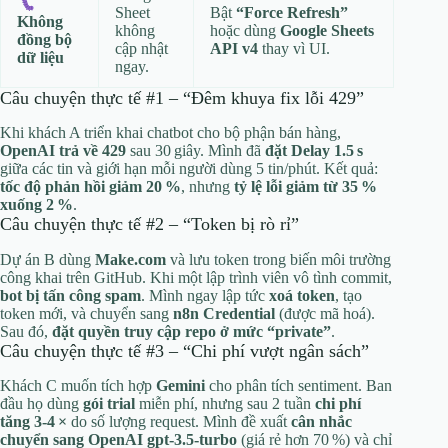
Sheet
Bật
“Force Refresh”
Không
không
hoặc dùng
Google Sheets
đồng bộ
cập nhật
API v4
thay vì UI.
dữ liệu
ngay.
Câu chuyện thực tế #1 – “Đêm khuya fix lỗi 429”
Khi khách A triển khai chatbot cho bộ phận bán hàng,
OpenAI trả về 429
sau 30 giây. Mình đã
đặt Delay 1.5 s
giữa các tin và giới hạn mỗi người dùng 5 tin/phút. Kết quả:
tốc độ phản hồi giảm 20 %
, nhưng
tỷ lệ lỗi giảm từ 35 %
xuống 2 %
.
Câu chuyện thực tế #2 – “Token bị rò rỉ”
Dự án B dùng
Make.com
và lưu token trong biến môi trường
công khai trên GitHub. Khi một lập trình viên vô tình commit,
bot bị tấn công spam
. Mình ngay lập tức
xoá token
, tạo
token mới, và chuyển sang
n8n Credential
(được mã hoá).
Sau đó,
đặt quyền truy cập repo ở mức “private”
.
Câu chuyện thực tế #3 – “Chi phí vượt ngân sách”
Khách C muốn tích hợp
Gemini
cho phân tích sentiment. Ban
đầu họ dùng
gói trial
miễn phí, nhưng sau 2 tuần
chi phí
tăng 3‑4 ×
do số lượng request. Mình đề xuất
cân nhắc
chuyển sang OpenAI gpt‑3.5‑turbo
(giá rẻ hơn 70 %) và chỉ