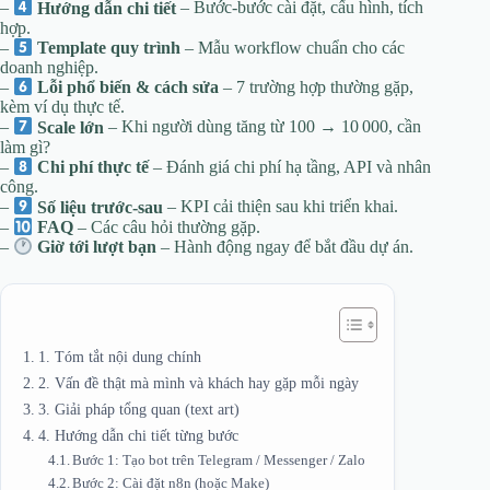
–
Hướng dẫn chi tiết
– Bước‑bước cài đặt, cấu hình, tích
hợp.
–
Template quy trình
– Mẫu workflow chuẩn cho các
doanh nghiệp.
–
Lỗi phổ biến & cách sửa
– 7 trường hợp thường gặp,
kèm ví dụ thực tế.
–
Scale lớn
– Khi người dùng tăng từ 100 → 10 000, cần
làm gì?
–
Chi phí thực tế
– Đánh giá chi phí hạ tầng, API và nhân
công.
–
Số liệu trước‑sau
– KPI cải thiện sau khi triển khai.
–
FAQ
– Các câu hỏi thường gặp.
–
Giờ tới lượt bạn
– Hành động ngay để bắt đầu dự án.
1. Tóm tắt nội dung chính
2. Vấn đề thật mà mình và khách hay gặp mỗi ngày
3. Giải pháp tổng quan (text art)
4. Hướng dẫn chi tiết từng bước
Bước 1: Tạo bot trên Telegram / Messenger / Zalo
Bước 2: Cài đặt n8n (hoặc Make)