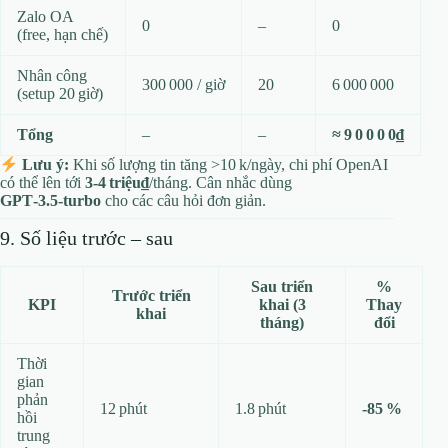
Zalo OA
0
–
0
(free, hạn chế)
Nhân công
300 000 / giờ
20
6 000 000
(setup 20 giờ)
Tổng
–
–
≈ 9 0 0 0 0₫
Lưu ý:
Khi số lượng tin tăng >10 k/ngày, chi phí OpenAI
có thể lên tới
3‑4 triệu₫
/tháng. Cân nhắc dùng
GPT‑3.5‑turbo
cho các câu hỏi đơn giản.
9. Số liệu trước – sau
Sau triển
%
Trước triển
KPI
khai (3
Thay
khai
tháng)
đổi
Thời
gian
phản
12 phút
1.8 phút
‑85 %
hồi
trung