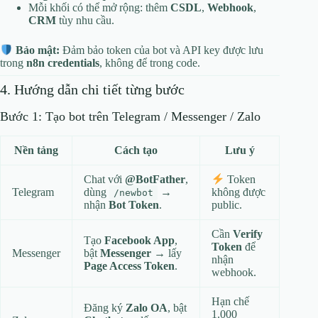
Mỗi khối có thể mở rộng: thêm
CSDL
,
Webhook
,
CRM
tùy nhu cầu.
Bảo mật:
Đảm bảo token của bot và API key được lưu
trong
n8n credentials
, không để trong code.
4. Hướng dẫn chi tiết từng bước
Bước 1: Tạo bot trên Telegram / Messenger / Zalo
Nền tảng
Cách tạo
Lưu ý
Chat với
@BotFather
,
Token
Telegram
dùng
→
không được
/newbot
nhận
Bot Token
.
public.
Cần
Verify
Tạo
Facebook App
,
Token
để
Messenger
bật
Messenger
→ lấy
nhận
Page Access Token
.
webhook.
Hạn chế
Đăng ký
Zalo OA
, bật
1.000