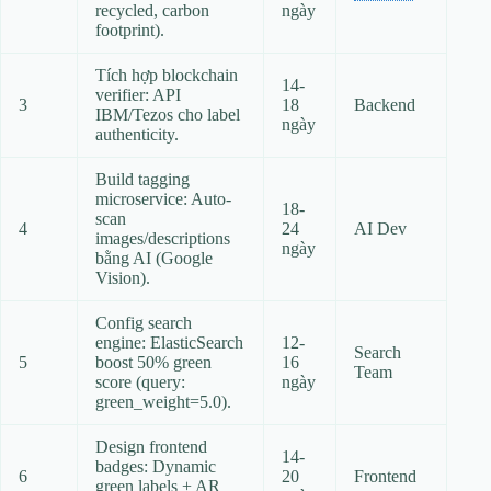
recycled, carbon
ngày
footprint).
Tích hợp blockchain
14-
verifier: API
3
18
Backend
IBM/Tezos cho label
ngày
authenticity.
Build tagging
microservice: Auto-
18-
scan
4
24
AI Dev
images/descriptions
ngày
bằng AI (Google
Vision).
Config search
engine: ElasticSearch
12-
Search
5
boost 50% green
16
Team
score (query:
ngày
green_weight=5.0).
Design frontend
14-
badges: Dynamic
6
20
Frontend
green labels + AR