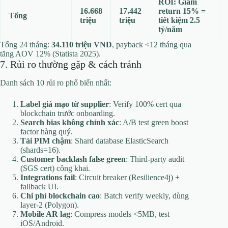
ROI: Giảm
16.668
17.442
return 15% =
Tổng
triệu
triệu
tiết kiệm 2.5
tỷ/năm
Tổng 24 tháng:
34.110 triệu VND
, payback <12 tháng qua
tăng AOV 12% (Statista 2025).
7. Rủi ro thường gặp & cách tránh
Danh sách 10 rủi ro phổ biến nhất:
Label giả mạo từ supplier
: Verify 100% cert qua
blockchain trước onboarding.
Search bias không chính xác
: A/B test green boost
factor hàng quý.
Tải PIM chậm
: Shard database ElasticSearch
(shards=16).
Customer backlash false green
: Third-party audit
(SGS cert) công khai.
Integrations fail
: Circuit breaker (Resilience4j) +
fallback UI.
Chi phí blockchain cao
: Batch verify weekly, dùng
layer-2 (Polygon).
Mobile AR lag
: Compress models <5MB, test
iOS/Android.