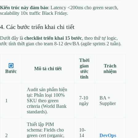
Kiến trúc này đảm bảo
: Latency <200ms cho green search,
scalability 10x traffic Black Friday.
4. Các bước triển khai chi tiết
Dưới đây là
checklist triển khai 15 bước
, theo thứ tự logic,
ước tính thời gian cho team 8-12 dev/BA (agile sprints 2 tuần).
Thời
gian
Trách
Mô tả chi tiết
ước
nhiệm
Bước
tính
Audit sản phẩm hiện
tại: Phân loại 100%
7-10
BA +
1
SKU theo green
ngày
Supplier
criteria (World Bank
standards).
Thiết lập PIM
schema: Fields cho
10-
2
green cert (organic,
14
DevOps