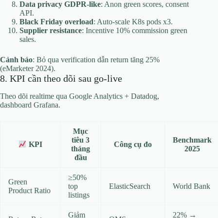
Data privacy GDPR-like
: Anon green scores, consent
API.
Black Friday overload
: Auto-scale K8s pods x3.
Supplier resistance
: Incentive 10% commission green
sales.
Cảnh báo
: Bỏ qua verification dẫn return tăng 25%
(eMarketer 2024).
8. KPI cần theo dõi sau go-live
Theo dõi realtime qua Google Analytics + Datadog,
dashboard Grafana.
Mục
tiêu 3
Benchmark
Công cụ đo
KPI
tháng
2025
đầu
≥50%
Green
top
ElasticSearch
World Bank
Product Ratio
listings
Giảm
22% →