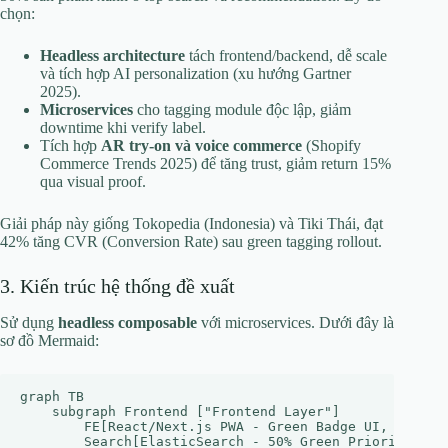
chọn:
Headless architecture
tách frontend/backend, dễ scale
và tích hợp AI personalization (xu hướng Gartner
2025).
Microservices
cho tagging module độc lập, giảm
downtime khi verify label.
Tích hợp
AR try-on và voice commerce
(Shopify
Commerce Trends 2025) để tăng trust, giảm return 15%
qua visual proof.
Giải pháp này giống Tokopedia (Indonesia) và Tiki Thái, đạt
42% tăng CVR (Conversion Rate) sau green tagging rollout.
3. Kiến trúc hệ thống đề xuất
Sử dụng
headless composable
với microservices. Dưới đây là
sơ đồ Mermaid:
graph TB

    subgraph Frontend ["Frontend Layer"]

        FE[React/Next.js PWA - Green Badge UI, AR Try-
        Search[ElasticSearch - 50% Green Priority]
