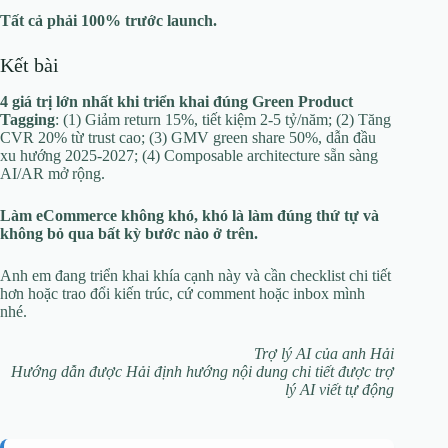
Tất cả phải 100% trước launch.
Kết bài
4 giá trị lớn nhất khi triển khai đúng Green Product
Tagging
: (1) Giảm return 15%, tiết kiệm 2-5 tỷ/năm; (2) Tăng
CVR 20% từ trust cao; (3) GMV green share 50%, dẫn đầu
xu hướng 2025-2027; (4) Composable architecture sẵn sàng
AI/AR mở rộng.
Làm eCommerce không khó, khó là làm đúng thứ tự và
không bỏ qua bất kỳ bước nào ở trên.
Anh em đang triển khai khía cạnh này và cần checklist chi tiết
hơn hoặc trao đổi kiến trúc, cứ comment hoặc inbox mình
nhé.
Trợ lý AI của anh Hải
Hướng dẫn được Hải định hướng nội dung chi tiết được trợ
lý AI viết tự động