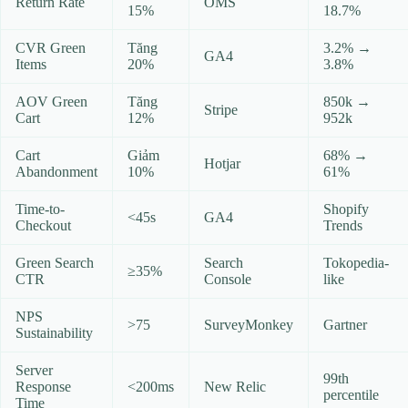
Return Rate
OMS
15%
18.7%
CVR Green
Tăng
3.2% →
GA4
Items
20%
3.8%
AOV Green
Tăng
850k →
Stripe
Cart
12%
952k
Cart
Giảm
68% →
Hotjar
Abandonment
10%
61%
Time-to-
Shopify
<45s
GA4
Checkout
Trends
Green Search
Search
Tokopedia-
≥35%
CTR
Console
like
NPS
>75
SurveyMonkey
Gartner
Sustainability
Server
99th
Response
<200ms
New Relic
percentile
Time