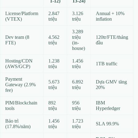
1-12)
13-24)
License/Platform
2.847
3.126
Annual + 10%
(VTEX)
triệu
triệu
inflation
3.289
Dev team (8
4.562
triệu
120tr/FTE/tháng
FTE)
triệu
(in-
đầu
house)
Hosting/CDN
1.238
1.456
1TB traffic
(AWS/GCP)
triệu
triệu
Payment
5.673
6.892
Dựa GMV tăng
Gateway (2.9%
triệu
triệu
20%
fee)
PIM/Blockchain
892
956
IBM
tools
triệu
triệu
Hyperledger
Bảo trì
1.456
1.723
SLA 99.9%
(17.8%/năm)
triệu
triệu