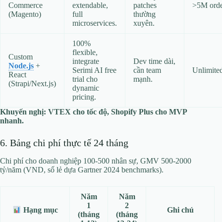
Commerce
extendable,
patches
>5M orde
(Magento)
full
thường
microservices.
xuyên.
100%
flexible,
Custom
integrate
Dev time dài,
Node.js
+
Serimi AI free
cần team
Unlimite
React
trial cho
mạnh.
(Strapi/Next.js)
dynamic
pricing.
Khuyến nghị: VTEX cho tốc độ, Shopify Plus cho MVP
nhanh.
6. Bảng chi phí thực tế 24 tháng
Chi phí cho doanh nghiệp 100-500 nhân sự, GMV 500-2000
tỷ/năm (VND, số lẻ dựa Gartner 2024 benchmarks).
Năm
Năm
1
2
Ghi chú
Hạng mục
(tháng
(tháng