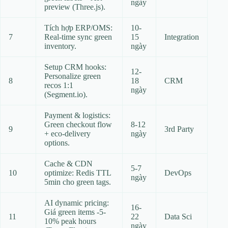
ngày
preview (Three.js).
Tích hợp ERP/OMS:
10-
7
Real-time sync green
15
Integration
inventory.
ngày
Setup CRM hooks:
12-
Personalize green
8
18
CRM
recos 1:1
ngày
(Segment.io).
Payment & logistics:
Green checkout flow
8-12
9
3rd Party
+ eco-delivery
ngày
options.
Cache & CDN
5-7
10
optimize: Redis TTL
DevOps
ngày
5min cho green tags.
AI dynamic pricing:
16-
Giá green items -5-
11
22
Data Sci
10% peak hours
ngày