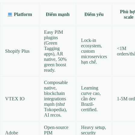
Phù h
Điểm mạnh
Điểm yếu
Platform
scale
Easy PIM
plugins
Lock-in
(Green
ecosystem,
Tagging
<1M
Shopify Plus
custom
apps), AR
orders/th
microservices
native, 50%
hạn chế.
green boost
ready.
Composable
native,
Learning
blockchain
curve cao,
VTEX IO
integrations
cần dev
1-5M ord
mạnh (như
Brazil-
Tokopedia),
certified.
AI recos.
Open-source
Heavy setup,
Adobe
PIM
security