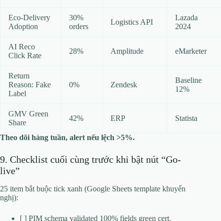
Eco-Delivery
30%
Lazada
Logistics API
Adoption
orders
2024
AI Reco
28%
Amplitude
eMarketer
Click Rate
Return
Baseline
Reason: Fake
0%
Zendesk
12%
Label
GMV Green
42%
ERP
Statista
Share
Theo dõi hàng tuần, alert nếu lệch >5%.
9. Checklist cuối cùng trước khi bật nút “Go-
live”
25 item bắt buộc tick xanh (Google Sheets template khuyến
nghị):
[ ] PIM schema validated 100% fields green cert.