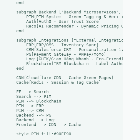
    end

    subgraph Backend ["Backend Microservices"]

        PIM[PIM System - Green Tagging & Verification]
        Auth[Auth0 - User Trust Score]

        Reco[AI Recommender - Dynamic Pricing Green It
    end

    subgraph Integrations ["External Integrations"]

        ERP[ERP/OMS - Inventory Sync]

        CRM[Salesforce CRM - Personalization 1:1]

        PG[Payment Gateway - VNPay/MoMo]

        Logi[GHTK/Giao Hàng Nhanh - Eco-Friendly Deliv
        Blockchain[IBM Blockchain - Label Authenticity
    end

    CDN[Cloudflare CDN - Cache Green Pages]

    Cache[Redis - Session & Tag Cache]

    FE --> Search

    Search --> PIM

    PIM --> Blockchain

    PIM --> ERP

    PIM --> CRM

    Backend --> PG

    Backend --> Logi

    Frontend --> CDN --> Cache
