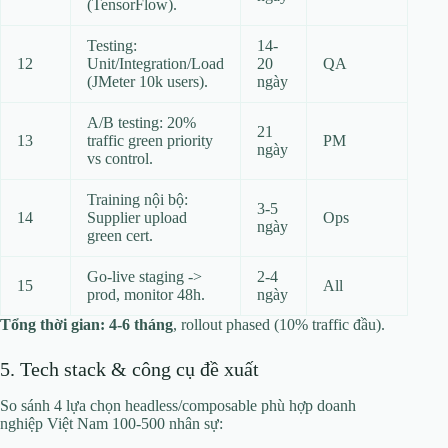
(TensorFlow).
Testing:
14-
12
Unit/Integration/Load
20
QA
(JMeter 10k users).
ngày
A/B testing: 20%
21
13
traffic green priority
PM
ngày
vs control.
Training nội bộ:
3-5
14
Supplier upload
Ops
ngày
green cert.
Go-live staging ->
2-4
15
All
prod, monitor 48h.
ngày
Tổng thời gian: 4-6 tháng
, rollout phased (10% traffic đầu).
5. Tech stack & công cụ đề xuất
So sánh 4 lựa chọn headless/composable phù hợp doanh
nghiệp Việt Nam 100-500 nhân sự: