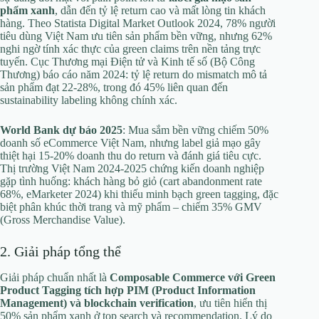
phẩm xanh
, dẫn đến tỷ lệ return cao và mất lòng tin khách
hàng. Theo Statista Digital Market Outlook 2024, 78% người
tiêu dùng Việt Nam ưu tiên sản phẩm bền vững, nhưng 62%
nghi ngờ tính xác thực của green claims trên nền tảng trực
tuyến. Cục Thương mại Điện tử và Kinh tế số (Bộ Công
Thương) báo cáo năm 2024: tỷ lệ return do mismatch mô tả
sản phẩm đạt 22-28%, trong đó 45% liên quan đến
sustainability labeling không chính xác.
World Bank dự báo 2025
: Mua sắm bền vững chiếm 50%
doanh số eCommerce Việt Nam, nhưng label giả mạo gây
thiệt hại 15-20% doanh thu do return và đánh giá tiêu cực.
Thị trường Việt Nam 2024-2025 chứng kiến doanh nghiệp
gặp tình huống: khách hàng bỏ giỏ (cart abandonment rate
68%, eMarketer 2024) khi thiếu minh bạch green tagging, đặc
biệt phân khúc thời trang và mỹ phẩm – chiếm 35% GMV
(Gross Merchandise Value).
2. Giải pháp tổng thể
Giải pháp chuẩn nhất là
Composable Commerce với Green
Product Tagging tích hợp PIM (Product Information
Management) và blockchain verification
, ưu tiên hiển thị
50% sản phẩm xanh ở top search và recommendation. Lý do