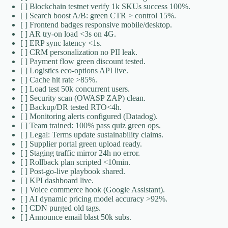
[ ] Blockchain testnet verify 1k SKUs success 100%.
[ ] Search boost A/B: green CTR > control 15%.
[ ] Frontend badges responsive mobile/desktop.
[ ] AR try-on load <3s on 4G.
[ ] ERP sync latency <1s.
[ ] CRM personalization no PII leak.
[ ] Payment flow green discount tested.
[ ] Logistics eco-options API live.
[ ] Cache hit rate >85%.
[ ] Load test 50k concurrent users.
[ ] Security scan (OWASP ZAP) clean.
[ ] Backup/DR tested RTO<4h.
[ ] Monitoring alerts configured (Datadog).
[ ] Team trained: 100% pass quiz green ops.
[ ] Legal: Terms update sustainability claims.
[ ] Supplier portal green upload ready.
[ ] Staging traffic mirror 24h no error.
[ ] Rollback plan scripted <10min.
[ ] Post-go-live playbook shared.
[ ] KPI dashboard live.
[ ] Voice commerce hook (Google Assistant).
[ ] AI dynamic pricing model accuracy >92%.
[ ] CDN purged old tags.
[ ] Announce email blast 50k subs.