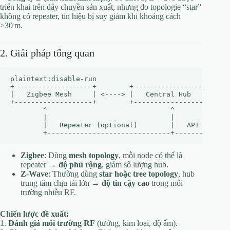
triển khai trên dây chuyền sản xuất, nhưng do topologie “star”
không có repeater, tín hiệu bị suy giảm khi khoảng cách
>30 m.
2. Giải pháp tổng quan
plaintext:disable-run

+-------------------+        +-------------------+    
|   Zigbee Mesh     | <----> |   Central Hub     | <--
+-------------------+        +-------------------+    
        ^                              ^              
        |                              |              
        |   Repeater (optional)        |   API Integra
Zigbee
: Dùng
mesh topology
, mỗi node có thể là
repeater →
độ phủ rộng
, giảm số lượng hub.
Z‑Wave
: Thường dùng
star hoặc tree topology
, hub
trung tâm chịu tải lớn →
độ tin cậy cao
trong môi
trường nhiễu RF.
Chiến lược đề xuất:
1.
Đánh giá môi trường RF
(tường, kim loại, độ ẩm).