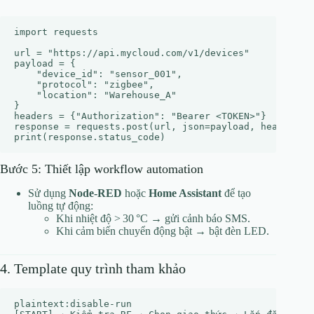
import requests

url = "https://api.mycloud.com/v1/devices"

payload = {

    "device_id": "sensor_001",

    "protocol": "zigbee",

    "location": "Warehouse_A"

}

headers = {"Authorization": "Bearer <TOKEN>"}

response = requests.post(url, json=payload, headers=he
Bước 5: Thiết lập workflow automation
Sử dụng
Node‑RED
hoặc
Home Assistant
để tạo
luồng tự động:
Khi nhiệt độ > 30 °C → gửi cảnh báo SMS.
Khi cảm biến chuyển động bật → bật đèn LED.
4. Template quy trình tham khảo
plaintext:disable-run
