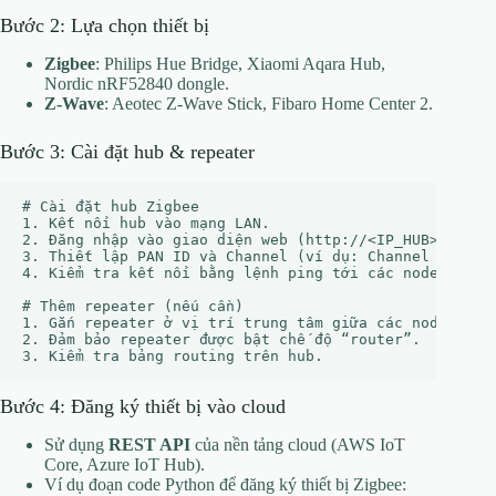
Bước 2: Lựa chọn thiết bị
Zigbee
: Philips Hue Bridge, Xiaomi Aqara Hub,
Nordic nRF52840 dongle.
Z‑Wave
: Aeotec Z‑Wave Stick, Fibaro Home Center 2.
Bước 3: Cài đặt hub & repeater
# Cài đặt hub Zigbee

1. Kết nối hub vào mạng LAN.

2. Đăng nhập vào giao diện web (http://<IP_HUB>/setup)
3. Thiết lập PAN ID và Channel (ví dụ: Channel 15).

4. Kiểm tra kết nối bằng lệnh ping tới các node.

# Thêm repeater (nếu cần)

1. Gắn repeater ở vị trí trung tâm giữa các node.

2. Đảm bảo repeater được bật chế độ “router”.

Bước 4: Đăng ký thiết bị vào cloud
Sử dụng
REST API
của nền tảng cloud (AWS IoT
Core, Azure IoT Hub).
Ví dụ đoạn code Python để đăng ký thiết bị Zigbee: