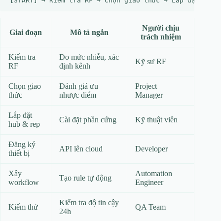
Người chịu
Giai đoạn
Mô tả ngắn
trách nhiệm
Kiểm tra
Đo mức nhiễu, xác
Kỹ sư RF
RF
định kênh
Chọn giao
Đánh giá ưu
Project
thức
nhược điểm
Manager
Lắp đặt
Cài đặt phần cứng
Kỹ thuật viên
hub & rep
Đăng ký
API lên cloud
Developer
thiết bị
Xây
Automation
Tạo rule tự động
workflow
Engineer
Kiểm tra độ tin cậy
Kiểm thử
QA Team
24h