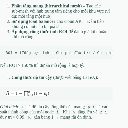
Phân tầng mạng (hierarchical mesh)
– Tạo các
sub‑mesh với hub trung tâm riêng cho mỗi khu vực (ví
dụ: mỗi tầng một hub).
Sử dụng load balancer
cho cloud API – Đảm bảo
không có nút nào bị quá tải.
Áp dụng công thức tính ROI
để đánh giá lợi nhuận
khi mở rộng:
Nếu ROI > 150 % thì dự án mở rộng là hợp lý.
Công thức độ tin cậy
(được viết bằng LaTeX):
Giải thích:
là độ tin cậy tổng thể của mạng;
là xác
R
p_i
suất thành công của mỗi node
. Khi
tăng lên và
i
n
p_i
duy trì > 0.99,
gần bằng 1 → mạng rất ổn định.
R