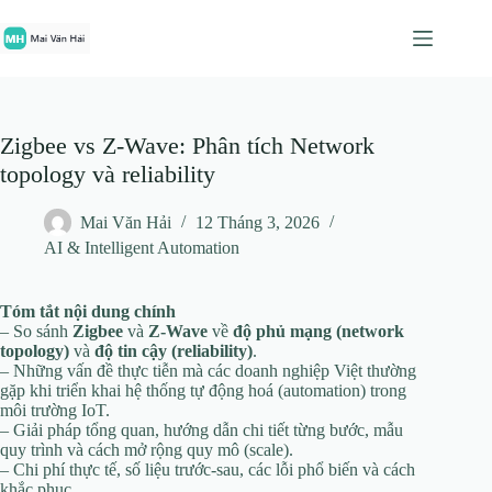
Chuyển
đến
phần
nội
dung
Zigbee vs Z-Wave: Phân tích Network
topology và reliability
Mai Văn Hải
12 Tháng 3, 2026
AI & Intelligent Automation
Tóm tắt nội dung chính
– So sánh
Zigbee
và
Z‑Wave
về
độ phủ mạng (network
topology)
và
độ tin cậy (reliability)
.
– Những vấn đề thực tiễn mà các doanh nghiệp Việt thường
gặp khi triển khai hệ thống tự động hoá (automation) trong
môi trường IoT.
– Giải pháp tổng quan, hướng dẫn chi tiết từng bước, mẫu
quy trình và cách mở rộng quy mô (scale).
– Chi phí thực tế, số liệu trước‑sau, các lỗi phổ biến và cách
khắc phục.