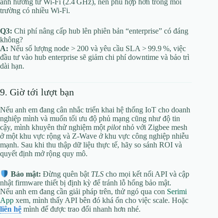
ảnh hưởng từ Wi‑Fi (2.4 GHz), nên phù hợp hơn trong môi
trường có nhiều Wi‑Fi.
Q3:
Chi phí nâng cấp hub lên phiên bản “enterprise” có đáng
không?
A:
Nếu số lượng node > 200 và yêu cầu SLA > 99.9 %, việc
đầu tư vào hub enterprise sẽ giảm chi phí downtime và bảo trì
dài hạn.
9. Giờ tới lượt bạn
Nếu anh em đang cân nhắc triển khai hệ thống IoT cho doanh
nghiệp mình và muốn tối ưu độ phủ mạng cũng như độ tin
cậy, mình khuyên thử nghiệm một
pilot
nhỏ với Zigbee mesh
ở một khu vực rộng và Z‑Wave ở khu vực công nghiệp nhiễu
mạnh. Sau khi thu thập dữ liệu thực tế, hãy so sánh ROI và
quyết định mở rộng quy mô.
Bảo mật:
Đừng quên bật
TLS
cho mọi kết nối API và cập
nhật firmware thiết bị định kỳ để tránh lỗ hổng bảo mật.
Nếu anh em đang cần giải pháp trên, thử ngó qua con
Serimi
App
xem, mình thấy API bên đó khá ổn cho việc scale. Hoặc
liên hệ
mình để được trao đổi nhanh hơn nhé.