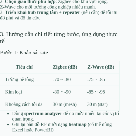
2.
Chọn giao thức phù hợp
: Zigbee cho khu vực rộng,
Z‑Wave cho môi trường công nghiệp nhiễu mạnh.
3.
Triển khai hub trung tâm + repeater
(nếu cần) để tối ưu
độ phủ và độ tin cậy.
3. Hướng dẫn chi tiết từng bước, ứng dụng thực
tế
Bước 1: Khảo sát site
Tiêu chí
Zigbee (dB)
Z‑Wave (dB)
Tường bê tông
-70 ~ -80
-75 ~ -85
Kim loại
-80 ~ -90
-85 ~ -95
Khoảng cách tối đa
30 m (mesh)
30 m (star)
Dùng
spectrum analyzer
để đo mức nhiễu tại các vị trí
quan trọng.
Ghi lại bản đồ RF dưới dạng
heatmap
(có thể dùng
Excel hoặc PowerBI).