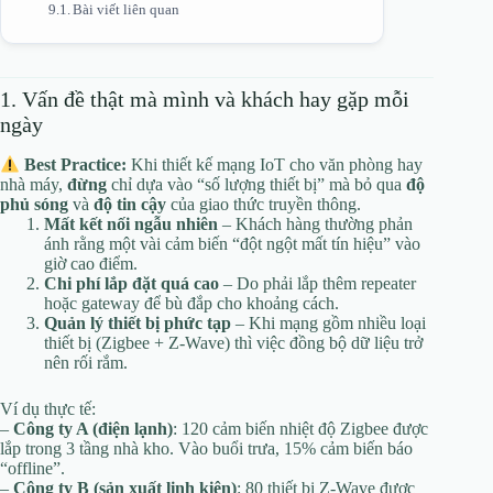
Bài viết liên quan
1. Vấn đề thật mà mình và khách hay gặp mỗi
ngày
Best Practice:
Khi thiết kế mạng IoT cho văn phòng hay
nhà máy,
đừng
chỉ dựa vào “số lượng thiết bị” mà bỏ qua
độ
phủ sóng
và
độ tin cậy
của giao thức truyền thông.
Mất kết nối ngẫu nhiên
– Khách hàng thường phản
ánh rằng một vài cảm biến “đột ngột mất tín hiệu” vào
giờ cao điểm.
Chi phí lắp đặt quá cao
– Do phải lắp thêm repeater
hoặc gateway để bù đắp cho khoảng cách.
Quản lý thiết bị phức tạp
– Khi mạng gồm nhiều loại
thiết bị (Zigbee + Z‑Wave) thì việc đồng bộ dữ liệu trở
nên rối rắm.
Ví dụ thực tế:
–
Công ty A (điện lạnh)
: 120 cảm biến nhiệt độ Zigbee được
lắp trong 3 tầng nhà kho. Vào buổi trưa, 15% cảm biến báo
“offline”.
–
Công ty B (sản xuất linh kiện)
: 80 thiết bị Z‑Wave được