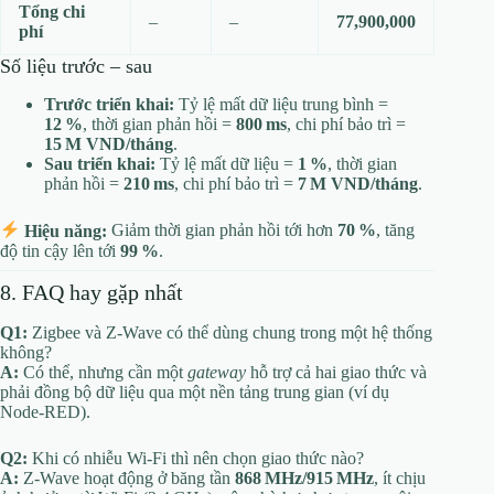
Tổng chi
–
–
77,900,000
phí
Số liệu trước – sau
Trước triển khai:
Tỷ lệ mất dữ liệu trung bình =
12 %
, thời gian phản hồi =
800 ms
, chi phí bảo trì =
15 M VND/tháng
.
Sau triển khai:
Tỷ lệ mất dữ liệu =
1 %
, thời gian
phản hồi =
210 ms
, chi phí bảo trì =
7 M VND/tháng
.
Hiệu năng:
Giảm thời gian phản hồi tới hơn
70 %
, tăng
độ tin cậy lên tới
99 %
.
8. FAQ hay gặp nhất
Q1:
Zigbee và Z‑Wave có thể dùng chung trong một hệ thống
không?
A:
Có thể, nhưng cần một
gateway
hỗ trợ cả hai giao thức và
phải đồng bộ dữ liệu qua một nền tảng trung gian (ví dụ
Node‑RED).
Q2:
Khi có nhiễu Wi‑Fi thì nên chọn giao thức nào?
A:
Z‑Wave hoạt động ở băng tần
868 MHz/915 MHz
, ít chịu