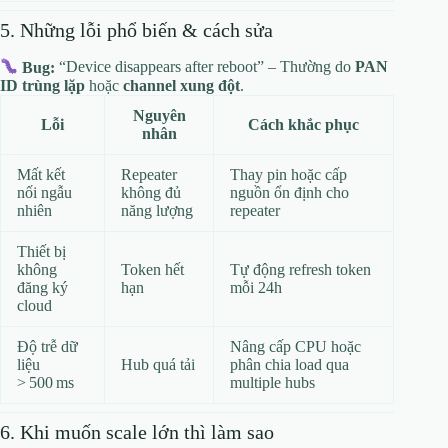
5. Những lỗi phổ biến & cách sửa
Bug:
“Device disappears after reboot” – Thường do
PAN
ID trùng lặp
hoặc
channel xung đột
.
Nguyên
Lỗi
Cách khắc phục
nhân
Mất kết
Repeater
Thay pin hoặc cấp
nối ngẫu
không đủ
nguồn ổn định cho
nhiên
năng lượng
repeater
Thiết bị
không
Token hết
Tự động refresh token
đăng ký
hạn
mỗi 24h
cloud
Độ trễ dữ
Nâng cấp CPU hoặc
liệu
Hub quá tải
phân chia load qua
> 500 ms
multiple hubs
6. Khi muốn scale lớn thì làm sao