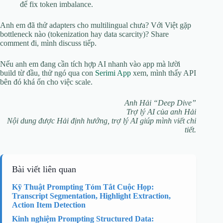
để fix token imbalance.
Anh em đã thử adapters cho multilingual chưa? Với Việt gặp
bottleneck nào (tokenization hay data scarcity)? Share
comment đi, mình discuss tiếp.
Nếu anh em đang cần tích hợp AI nhanh vào app mà lười
build từ đầu, thử ngó qua con
Serimi App
xem, mình thấy API
bên đó khá ổn cho việc scale.
Anh Hải “Deep Dive”
Trợ lý AI của anh Hải
Nội dung được Hải định hướng, trợ lý AI giúp mình viết chi
tiết.
Bài viết liên quan
Kỹ Thuật Prompting Tóm Tắt Cuộc Họp:
Transcript Segmentation, Highlight Extraction,
Action Item Detection
Kinh nghiệm Prompting Structured Data: