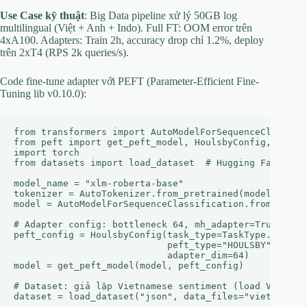
Use Case kỹ thuật
: Big Data pipeline xử lý 50GB log
multilingual (Việt + Anh + Indo). Full FT: OOM error trên
4xA100. Adapters: Train 2h, accuracy drop chỉ 1.2%, deploy
trên 2xT4 (RPS 2k queries/s).
Code fine-tune adapter với PEFT (Parameter-Efficient Fine-
Tuning lib v0.10.0):
from transformers import AutoModelForSequenceClassific
from peft import get_peft_model, HoulsbyConfig, TaskTy
import torch

from datasets import load_dataset  # Hugging Face data
model_name = "xlm-roberta-base"

tokenizer = AutoTokenizer.from_pretrained(model_name)

model = AutoModelForSequenceClassification.from_pretra
# Adapter config: bottleneck 64, mh_adapter=True (mult
peft_config = HoulsbyConfig(task_type=TaskType.SEQ_CLS
                            peft_type="HOULSBY", 

                            adapter_dim=64)

model = get_peft_model(model, peft_config)

# Dataset: giả lập Vietnamese sentiment (load ViNewsSa
dataset = load_dataset("json", data_files="viet_sentim