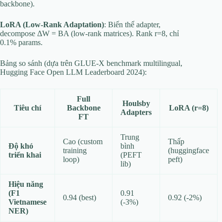
backbone).
LoRA (Low-Rank Adaptation)
: Biến thể adapter,
decompose ΔW = BA (low-rank matrices). Rank r=8, chỉ
0.1% params.
Bảng so sánh (dựa trên GLUE-X benchmark multilingual,
Hugging Face Open LLM Leaderboard 2024):
Full
Houlsby
Tiêu chí
Backbone
LoRA (r=8)
Adapters
FT
Trung
Cao (custom
Thấp
Độ khó
bình
training
(huggingface
triển khai
(PEFT
loop)
peft)
lib)
Hiệu năng
(F1
0.91
0.94 (best)
0.92 (-2%)
Vietnamese
(-3%)
NER)