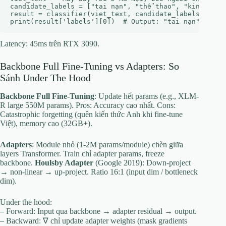
candidate_labels = ["tai nạn", "thể thao", "kinh tế"]

result = classifier(viet_text, candidate_labels)

Latency: 45ms trên RTX 3090.
Backbone Full Fine-Tuning vs Adapters: So
Sánh Under The Hood
Backbone Full Fine-Tuning
: Update hết params (e.g., XLM-
R large 550M params). Pros: Accuracy cao nhất. Cons:
Catastrophic forgetting (quên kiến thức Anh khi fine-tune
Việt), memory cao (32GB+).
Adapters
: Module nhỏ (1-2M params/module) chèn giữa
layers Transformer. Train chỉ adapter params, freeze
backbone.
Houlsby Adapter
(Google 2019): Down-project
→ non-linear → up-project. Ratio 16:1 (input dim / bottleneck
dim).
Under the hood:
– Forward: Input qua backbone → adapter residual → output.
– Backward: ∇ chỉ update adapter weights (mask gradients