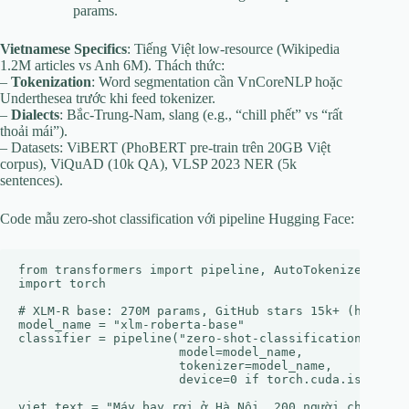
params.
Vietnamese Specifics
: Tiếng Việt low-resource (Wikipedia
1.2M articles vs Anh 6M). Thách thức:
–
Tokenization
: Word segmentation cần VnCoreNLP hoặc
Underthesea trước khi feed tokenizer.
–
Dialects
: Bắc-Trung-Nam, slang (e.g., “chill phết” vs “rất
thoải mái”).
– Datasets: ViBERT (PhoBERT pre-train trên 20GB Việt
corpus), ViQuAD (10k QA), VLSP 2023 NER (5k
sentences).
Code mẫu zero-shot classification với pipeline Hugging Face:
from transformers import pipeline, AutoTokenizer, Auto
import torch

# XLM-R base: 270M params, GitHub stars 15k+ (huggingf
model_name = "xlm-roberta-base"

classifier = pipeline("zero-shot-classification", 

                      model=model_name, 

                      tokenizer=model_name, 

                      device=0 if torch.cuda.is_availa
viet_text = "Máy bay rơi ở Hà Nội, 200 người chết."  #