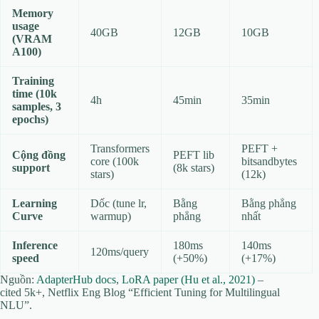
Memory
usage
40GB
12GB
10GB
(VRAM
A100)
Training
time (10k
4h
45min
35min
samples, 3
epochs)
Transformers
PEFT +
Cộng đồng
PEFT lib
core (100k
bitsandbytes
support
(8k stars)
stars)
(12k)
Learning
Dốc (tune lr,
Bằng
Bằng phẳng
Curve
warmup)
phẳng
nhất
Inference
180ms
140ms
120ms/query
speed
(+50%)
(+17%)
Nguồn:
AdapterHub docs
,
LoRA paper (Hu et al., 2021)
–
cited 5k+, Netflix Eng Blog “Efficient Tuning for Multilingual
NLU”.