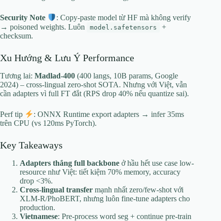
Security Note
: Copy-paste model từ HF mà không verify
→ poisoned weights. Luôn
+
model.safetensors
checksum.
Xu Hướng & Lưu Ý Performance
Tương lai:
Madlad-400
(400 langs, 10B params, Google
2024) – cross-lingual zero-shot SOTA. Nhưng với Việt, vẫn
cần adapters vì full FT đắt (RPS drop 40% nếu quantize sai).
Perf tip
: ONNX Runtime export adapters → infer 35ms
trên CPU (vs 120ms PyTorch).
Key Takeaways
Adapters thắng full backbone
ở hầu hết use case low-
resource như Việt: tiết kiệm 70% memory, accuracy
drop <3%.
Cross-lingual transfer
mạnh nhất zero/few-shot với
XLM-R/PhoBERT, nhưng luôn fine-tune adapters cho
production.
Vietnamese
: Pre-process word seg + continue pre-train