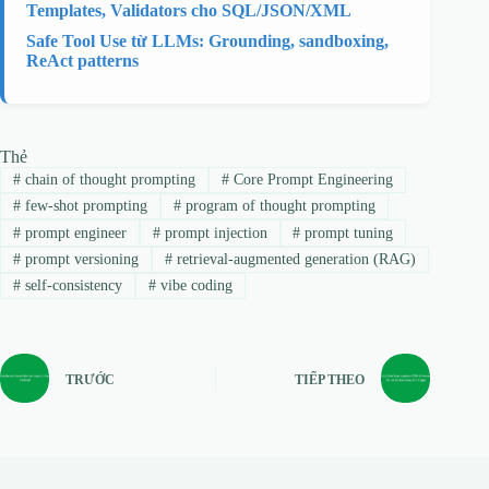
Templates, Validators cho SQL/JSON/XML
Safe Tool Use từ LLMs: Grounding, sandboxing,
ReAct patterns
Thẻ
#
chain of thought prompting
#
Core Prompt Engineering
#
few-shot prompting
#
program of thought prompting
#
prompt engineer
#
prompt injection
#
prompt tuning
#
prompt versioning
#
retrieval-augmented generation (RAG)
#
self-consistency
#
vibe coding
TRƯỚC
TIẾP THEO