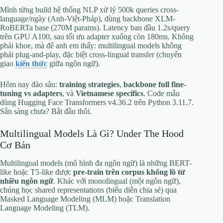
Mình từng build hệ thống NLP xử lý 500k queries cross-
language/ngày (Anh-Việt-Pháp), dùng backbone XLM-
RoBERTa base (270M params). Latency ban đầu 1.2s/query
trên GPU A100, sau tối ưu adapter xuống còn 180ms. Không
phải khoe, mà để anh em thấy: multilingual models không
phải plug-and-play, đặc biệt cross-lingual transfer (chuyển
giao
kiến thức
giữa ngôn ngữ).
Hôm nay đào sâu:
training strategies
,
backbone full fine-
tuning vs adapters
, và
Vietnamese specifics
. Code mẫu
dùng Hugging Face Transformers v4.36.2 trên Python 3.11.7.
Sẵn sàng chưa? Bắt đầu thôi.
Multilingual Models Là Gì? Under The Hood
Cơ Bản
Multilingual models (mô hình đa ngôn ngữ) là những BERT-
like hoặc T5-like được
pre-train trên corpus khổng lồ từ
nhiều ngôn ngữ
. Khác với monolingual (một ngôn ngữ),
chúng học shared representations (biểu diễn chia sẻ) qua
Masked Language Modeling (MLM) hoặc Translation
Language Modeling (TLM).