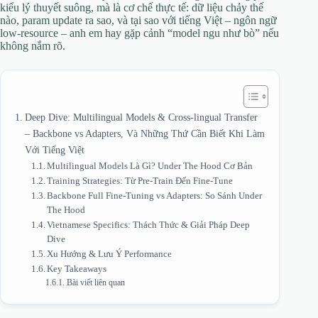
kiểu lý thuyết suông, mà là cơ chế thực tế: dữ liệu chảy thế
nào, param update ra sao, và tại sao với tiếng Việt – ngôn ngữ
low-resource – anh em hay gặp cảnh “model ngu như bò” nếu
không nắm rõ.
Deep Dive: Multilingual Models & Cross-lingual Transfer
– Backbone vs Adapters, Và Những Thứ Cần Biết Khi Làm
Với Tiếng Việt
Multilingual Models Là Gì? Under The Hood Cơ Bản
Training Strategies: Từ Pre-Train Đến Fine-Tune
Backbone Full Fine-Tuning vs Adapters: So Sánh Under
The Hood
Vietnamese Specifics: Thách Thức & Giải Pháp Deep
Dive
Xu Hướng & Lưu Ý Performance
Key Takeaways
Bài viết liên quan