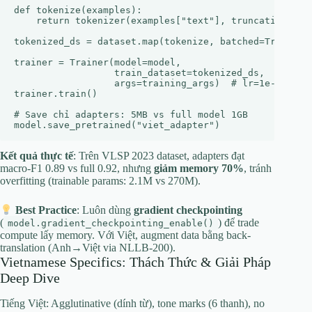
def tokenize(examples):

    return tokenizer(examples["text"], truncation=True
tokenized_ds = dataset.map(tokenize, batched=True)

trainer = Trainer(model=model, 

                  train_dataset=tokenized_ds, 

                  args=training_args)  # lr=1e-3, epoc
trainer.train()

# Save chỉ adapters: 5MB vs full model 1GB

Kết quả thực tế
: Trên VLSP 2023 dataset, adapters đạt
macro-F1 0.89 vs full 0.92, nhưng
giảm memory 70%
, tránh
overfitting (trainable params: 2.1M vs 270M).
Best Practice
: Luôn dùng
gradient checkpointing
(
) để trade
model.gradient_checkpointing_enable()
compute lấy memory. Với Việt, augment data bằng back-
translation (Anh→Việt via NLLB-200).
Vietnamese Specifics: Thách Thức & Giải Pháp
Deep Dive
Tiếng Việt: Agglutinative (dính từ), tone marks (6 thanh), no