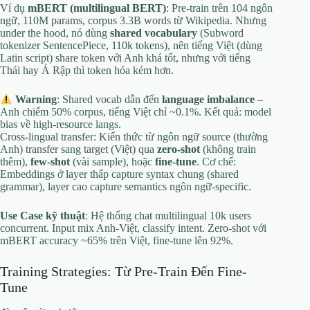
Ví dụ
mBERT (multilingual BERT)
: Pre-train trên 104 ngôn
ngữ, 110M params, corpus 3.3B words từ Wikipedia. Nhưng
under the hood, nó dùng
shared vocabulary
(Subword
tokenizer SentencePiece, 110k tokens), nên tiếng Việt (dùng
Latin script) share token với Anh khá tốt, nhưng với tiếng
Thái hay Ả Rập thì token hóa kém hơn.
Warning
: Shared vocab dẫn đến
language imbalance
–
Anh chiếm 50% corpus, tiếng Việt chỉ ~0.1%. Kết quả: model
bias về high-resource langs.
Cross-lingual transfer: Kiến thức từ ngôn ngữ source (thường
Anh) transfer sang target (Việt) qua
zero-shot
(không train
thêm),
few-shot
(vài sample), hoặc
fine-tune
. Cơ chế:
Embeddings ở layer thấp capture syntax chung (shared
grammar), layer cao capture semantics ngôn ngữ-specific.
Use Case kỹ thuật
: Hệ thống chat multilingual 10k users
concurrent. Input mix Anh-Việt, classify intent. Zero-shot với
mBERT accuracy ~65% trên Việt, fine-tune lên 92%.
Training Strategies: Từ Pre-Train Đến Fine-
Tune