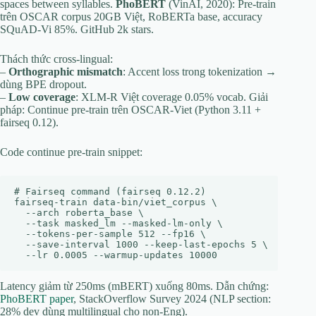
spaces between syllables.
PhoBERT
(VinAI, 2020): Pre-train
trên OSCAR corpus 20GB Việt, RoBERTa base, accuracy
SQuAD-Vi 85%. GitHub 2k stars.
Thách thức cross-lingual:
–
Orthographic mismatch
: Accent loss trong tokenization →
dùng BPE dropout.
–
Low coverage
: XLM-R Việt coverage 0.05% vocab. Giải
pháp: Continue pre-train trên OSCAR-Viet (Python 3.11 +
fairseq 0.12).
Code continue pre-train snippet:
# Fairseq command (fairseq 0.12.2)

fairseq-train data-bin/viet_corpus \

  --arch roberta_base \

  --task masked_lm --masked-lm-only \

  --tokens-per-sample 512 --fp16 \

  --save-interval 1000 --keep-last-epochs 5 \

Latency giảm từ 250ms (mBERT) xuống 80ms. Dẫn chứng:
PhoBERT paper
, StackOverflow Survey 2024 (NLP section:
28% dev dùng multilingual cho non-Eng).