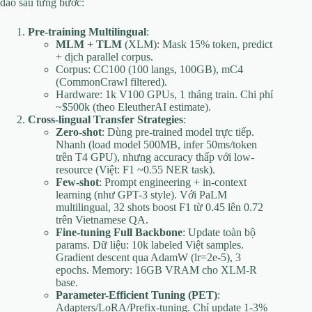
đào sâu từng bước:
Pre-training Multilingual
:
MLM + TLM
(XLM): Mask 15% token, predict
+ dịch parallel corpus.
Corpus: CC100 (100 langs, 100GB), mC4
(CommonCrawl filtered).
Hardware: 1k V100 GPUs, 1 tháng train. Chi phí
~$500k (theo EleutherAI estimate).
Cross-lingual Transfer Strategies
:
Zero-shot
: Dùng pre-trained model trực tiếp.
Nhanh (load model 500MB, infer 50ms/token
trên T4 GPU), nhưng accuracy thấp với low-
resource (Việt: F1 ~0.55 NER task).
Few-shot
: Prompt engineering + in-context
learning (như GPT-3 style). Với PaLM
multilingual, 32 shots boost F1 từ 0.45 lên 0.72
trên Vietnamese QA.
Fine-tuning Full Backbone
: Update toàn bộ
params. Dữ liệu: 10k labeled Việt samples.
Gradient descent qua AdamW (lr=2e-5), 3
epochs. Memory: 16GB VRAM cho XLM-R
base.
Parameter-Efficient Tuning (PET)
:
Adapters/LoRA/Prefix-tuning. Chỉ update 1-3%