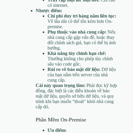
có internet.
Nhược điểm:
Chi phí duy trì hàng năm liên tục:
Về lâu dài có thể tốn kém hơn On-
premise.
Phụ thuộc vào nhà cung cấp:
Nếu
nhà cung cấp gặp vấn đề, hoặc thay
đổi chính sách giá, bạn có thể bị ảnh
hưởng.
Khả năng tùy chỉnh hạn chế:
Thường không cho phép tùy chỉnh
sâu vào code gốc.
Rủi ro về bảo mật dữ liệu:
Dữ liệu
của bạn nằm trên server của nhà
cung cấp.
Cái này quan trọng lắm:
Phải đọc kỹ hợp
đồng, đặc biệt là các điều khoản về bảo
mật dữ liệu, quyền sở hữu dữ liệu, và quy
trình khi bạn muốn “thoát” khỏi nhà cung
cấp đó.
Phần Mềm On-Premise
Ưu điểm: