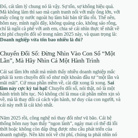
Đó, cái tâm lý chung nó là vậy. Sợ tốn, sợ không hiệu quả.
Mà không làm thì sao mà cạnh tranh nổi với mấy ông lớn, với
mấy công ty nước ngoài họ làm bài bản từ lâu rồi. Thế nên,
hôm nay, mình ngồi đây, không quảng cáo, không sáo rỗng,
chỉ là ngồi cà phê với anh em, chia sẻ cái nhìn thực tế nhất về
chi phí chuyển đổi số trong năm 2025 này, và quan trọng là:
Doanh nghiệp vừa tốn bao nhiêu là đủ?
Chuyển Đổi Số: Đừng Nhìn Vào Con Số “Một
Lần”, Mà Hãy Nhìn Cả Một Hành Trình
Cái sai lầm lớn nhất mà mình thấy nhiều doanh nghiệp mắc
phải là xem chuyển đổi số như một khoản đầu tư “một lần và
mãi mãi”. Cứ mua phần mềm về, cài đặt xong là xong.
Sai
lầm này cực kỳ tai hại!
Chuyển đổi số, nói thật, nó là một
hành trình liên tục. Nó không chỉ là mua cái phần mềm xịn sò
về, mà là thay đổi cả cách vận hành, tư duy của con người, và
cái này mới là cái khó nhất.
Năm 2025 rồi, công nghệ nó thay đổi như vũ bão. Cái hệ
thống hôm nay bạn thấy “ngon lành”, ngày mai có thể đã lỗi
thời hoặc không còn đáp ứng được nhu cầu phát triển của
doanh nghiệp. Nên khi nói về chi phí, chúng ta phải nhìn nó