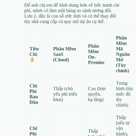
Để anh chị em dễ hình dung hơn về bức tranh chi
phí, mình có làm một bảng so sánh tương đối.
Lưu ý, đây là con số ước tính và có thể thay đổi
tùy nhà cung cấp và quy mô dự án cụ thể.
Phần
Mềm
Phần
Tiêu
Phần Mềm
Mã
Mềm
Chí
SaaS
Nguồn
On-
(Cloud)
Mở
Premise
(Tùy
chỉnh)
Trung
Chi
Thấp (chủ
Cao (bản
bình (tùy
Phí
yếu phí triển
quyền,
mức độ
Ban
khai)
hạ tầng)
tùy
Đầu
chỉnh)
Thấp
(nếu tự
Chi
vận
Thấp
Phí
hành),