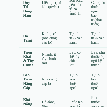
hơn (chủ
Duy
Liên tục (phí
Cao (nếu
yếu bảo
Trì
bản quyền)
thuê
trì hạ
Hàng
ngoài
tầng, IT)
Năm
bảo
trì/phát
triển)
Không cần
Tự đầu
Tự đầu
Hạ
(nhà cung
tư & vận
tư & vận
Tầng
cấp lo)
hành
hành
Triển
Lâu, có
Lâu, phụ
Nhanh, ít
Khai
thể tùy
thuộc đội
tùy chỉnh
& Tùy
chỉnh
ngũ kỹ
sâu
Chỉnh
sâu
thuật
Bảo
Tự lo
Tự lo
Trì &
Nhà cung
hoặc
hoặc
Nâng
cấp lo
thuê
thuê
Cấp
ngoài
ngoài
Phụ
Khả
Dễ dàng
Phức tạp
thuộc
Năng
(thêm
hơn, tốn
vào kiến