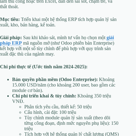
làm thủ công hoặc trên Excel, dẫn đến sai sót, chậm trễ, và
thất thoát.
Mục tiêu:
Triển khai một hệ thống ERP tích hợp quản lý sản
xuất, kho, bán hàng, kế toán.
Giải pháp:
Sau khi khảo sát, mình tư vấn họ chọn một
giải
pháp ERP
mã nguồn mở (như Odoo phiên bản Enterprise)
kết hợp với một số tùy chỉnh để phù hợp với quy trình sản
xuất đặc thù của ngành may.
Chi phí thực tế (Ước tính năm 2024-2025):
Bản quyền phần mềm (Odoo Enterprise):
Khoảng
15.000 USD/năm (cho khoảng 200 user, bao gồm các
module cơ bản).
Chi phí triển khai & tùy chỉnh:
Khoảng 350 triệu
VNĐ.
Phân tích yêu cầu, thiết kế: 50 triệu
Cấu hình, cài đặt: 100 triệu
Tùy chỉnh module quản lý sản xuất (theo dõi
từng công đoạn, định mức nguyên phụ liệu): 150
triệu
Tích hợp với hệ thống quản lý chất lượng (QMS)