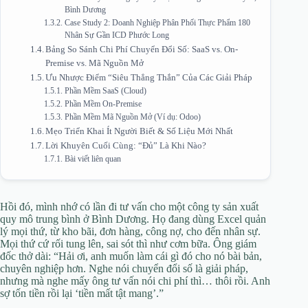
Bình Dương
Case Study 2: Doanh Nghiệp Phân Phối Thực Phẩm 180
Nhân Sự Gần ICD Phước Long
Bảng So Sánh Chi Phí Chuyển Đổi Số: SaaS vs. On-
Premise vs. Mã Nguồn Mở
Ưu Nhược Điểm “Siêu Thẳng Thắn” Của Các Giải Pháp
Phần Mềm SaaS (Cloud)
Phần Mềm On-Premise
Phần Mềm Mã Nguồn Mở (Ví dụ: Odoo)
Mẹo Triển Khai Ít Người Biết & Số Liệu Mới Nhất
Lời Khuyên Cuối Cùng: “Đủ” Là Khi Nào?
Bài viết liên quan
Hồi đó, mình nhớ có lần đi tư vấn cho một công ty sản xuất
quy mô trung bình ở Bình Dương. Họ đang dùng Excel quản
lý mọi thứ, từ kho bãi, đơn hàng, công nợ, cho đến nhân sự.
Mọi thứ cứ rối tung lên, sai sót thì như cơm bữa. Ông giám
đốc thở dài: “Hải ơi, anh muốn làm cái gì đó cho nó bài bản,
chuyên nghiệp hơn. Nghe nói chuyển đổi số là giải pháp,
nhưng mà nghe mấy ông tư vấn nói chi phí thì… thôi rồi. Anh
sợ tốn tiền rồi lại ‘tiền mất tật mang’.”