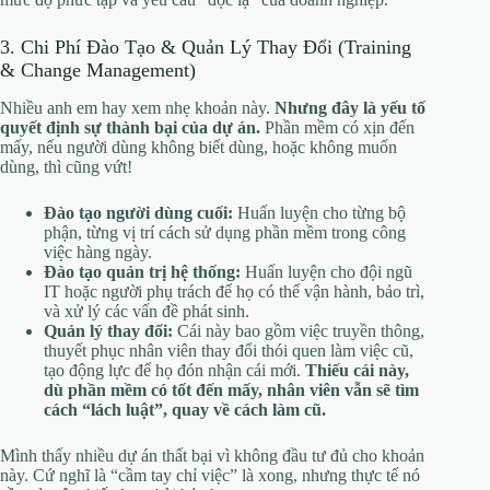
3. Chi Phí Đào Tạo & Quản Lý Thay Đổi (Training
& Change Management)
Nhiều anh em hay xem nhẹ khoản này.
Nhưng đây là yếu tố
quyết định sự thành bại của dự án.
Phần mềm có xịn đến
mấy, nếu người dùng không biết dùng, hoặc không muốn
dùng, thì cũng vứt!
Đào tạo người dùng cuối:
Huấn luyện cho từng bộ
phận, từng vị trí cách sử dụng phần mềm trong công
việc hàng ngày.
Đào tạo quản trị hệ thống:
Huấn luyện cho đội ngũ
IT hoặc người phụ trách để họ có thể vận hành, bảo trì,
và xử lý các vấn đề phát sinh.
Quản lý thay đổi:
Cái này bao gồm việc truyền thông,
thuyết phục nhân viên thay đổi thói quen làm việc cũ,
tạo động lực để họ đón nhận cái mới.
Thiếu cái này,
dù phần mềm có tốt đến mấy, nhân viên vẫn sẽ tìm
cách “lách luật”, quay về cách làm cũ.
Mình thấy nhiều dự án thất bại vì không đầu tư đủ cho khoản
này. Cứ nghĩ là “cầm tay chỉ việc” là xong, nhưng thực tế nó