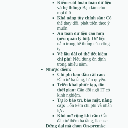
Kiểm soát hoàn toàn dữ liệu
và hệ thống:
Bạn làm chủ
mọi thứ.
Khả năng tùy chỉnh sâu:
Có
thể thay đổi, phát triển theo ý
muốn.
An toàn dữ liệu cao hơn
(nếu quản lý tốt):
Dữ liệu
nằm trong hệ thống của công
ty.
Về lâu dài có thể tiết kiệm
chi phí:
Nếu dùng ổn định
trong nhiều năm.
Nhược điểm:
Chi phí ban đầu rất cao:
Đầu tư hạ tầng, bản quyền.
Triển khai phức tạp, tốn
thời gian:
Cần đội ngũ IT có
kinh nghiệm.
Tự lo bảo trì, bảo mật, nâng
cấp:
Tốn kém chi phí và nhân
lực.
Khó mở rộng khi cần:
Cần
đầu tư thêm hạ tầng, license.
Đừng dại mà chọn On-premise