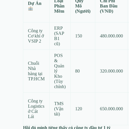
Loại
Quy
Chi Phí
Dự Án
Phần
Mô
Ban Đầu
Mềm
(Người)
(VNĐ)
ERP
Công ty
(SAP
Cơ khí ở
150
480.000.000
B1
VSIP 2
cũ)
POS
&
Chuỗi
Quản
Nhà
lý
80
320.000.000
hàng tại
Kho
TP.HCM
(Tùy
chỉnh)
Công ty
TMS
Logistics
(Vận
120
650.000.000
ở Cát
tải)
Lái
Hồi đó mình từng thấy có công ty đầu tư 1 tỷ