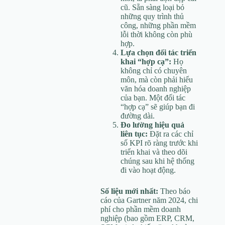
cũ. Sẵn sàng loại bỏ
những quy trình thủ
công, những phần mềm
lỗi thời không còn phù
hợp.
Lựa chọn đối tác triển
khai “hợp cạ”:
Họ
không chỉ có chuyên
môn, mà còn phải hiểu
văn hóa doanh nghiệp
của bạn. Một đối tác
“hợp cạ” sẽ giúp bạn đi
đường dài.
Đo lường hiệu quả
liên tục:
Đặt ra các chỉ
số KPI rõ ràng trước khi
triển khai và theo dõi
chúng sau khi hệ thống
đi vào hoạt động.
Số liệu mới nhất:
Theo báo
cáo của Gartner năm 2024, chi
phí cho phần mềm doanh
nghiệp (bao gồm ERP, CRM,