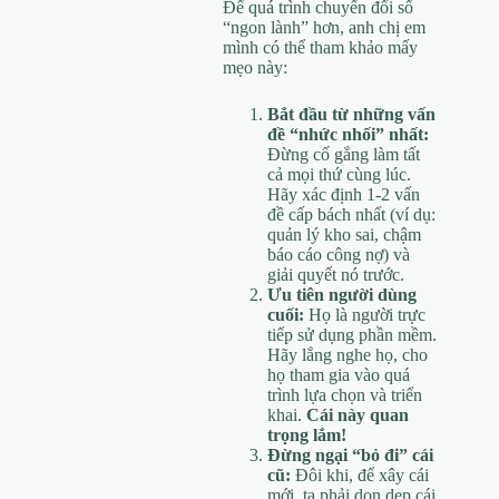
Để quá trình chuyển đổi số
“ngon lành” hơn, anh chị em
mình có thể tham khảo mấy
mẹo này:
Bắt đầu từ những vấn
đề “nhức nhối” nhất:
Đừng cố gắng làm tất
cả mọi thứ cùng lúc.
Hãy xác định 1-2 vấn
đề cấp bách nhất (ví dụ:
quản lý kho sai, chậm
báo cáo công nợ) và
giải quyết nó trước.
Ưu tiên người dùng
cuối:
Họ là người trực
tiếp sử dụng phần mềm.
Hãy lắng nghe họ, cho
họ tham gia vào quá
trình lựa chọn và triển
khai.
Cái này quan
trọng lắm!
Đừng ngại “bỏ đi” cái
cũ:
Đôi khi, để xây cái
mới, ta phải dọn dẹp cái