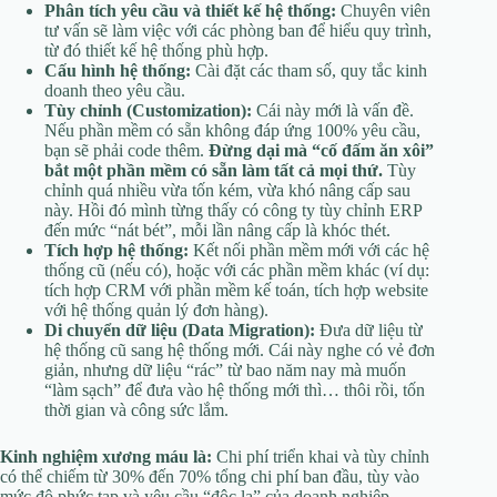
Phân tích yêu cầu và thiết kế hệ thống:
Chuyên viên
tư vấn sẽ làm việc với các phòng ban để hiểu quy trình,
từ đó thiết kế hệ thống phù hợp.
Cấu hình hệ thống:
Cài đặt các tham số, quy tắc kinh
doanh theo yêu cầu.
Tùy chỉnh (Customization):
Cái này mới là vấn đề.
Nếu phần mềm có sẵn không đáp ứng 100% yêu cầu,
bạn sẽ phải code thêm.
Đừng dại mà “cố đấm ăn xôi”
bắt một phần mềm có sẵn làm tất cả mọi thứ.
Tùy
chỉnh quá nhiều vừa tốn kém, vừa khó nâng cấp sau
này. Hồi đó mình từng thấy có công ty tùy chỉnh ERP
đến mức “nát bét”, mỗi lần nâng cấp là khóc thét.
Tích hợp hệ thống:
Kết nối phần mềm mới với các hệ
thống cũ (nếu có), hoặc với các phần mềm khác (ví dụ:
tích hợp CRM với phần mềm kế toán, tích hợp website
với hệ thống quản lý đơn hàng).
Di chuyển dữ liệu (Data Migration):
Đưa dữ liệu từ
hệ thống cũ sang hệ thống mới. Cái này nghe có vẻ đơn
giản, nhưng dữ liệu “rác” từ bao năm nay mà muốn
“làm sạch” để đưa vào hệ thống mới thì… thôi rồi, tốn
thời gian và công sức lắm.
Kinh nghiệm xương máu là:
Chi phí triển khai và tùy chỉnh
có thể chiếm từ 30% đến 70% tổng chi phí ban đầu, tùy vào
mức độ phức tạp và yêu cầu “độc lạ” của doanh nghiệp.