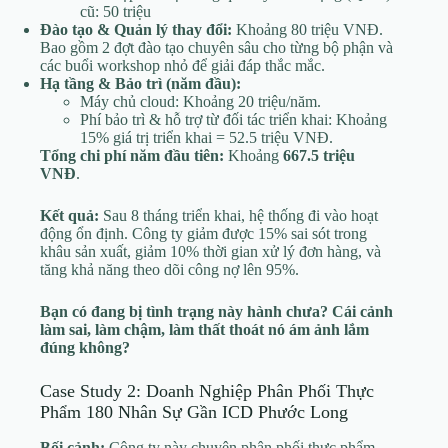
cũ: 50 triệu
Đào tạo & Quản lý thay đổi:
Khoảng 80 triệu VNĐ.
Bao gồm 2 đợt đào tạo chuyên sâu cho từng bộ phận và
các buổi workshop nhỏ để giải đáp thắc mắc.
Hạ tầng & Bảo trì (năm đầu):
Máy chủ cloud: Khoảng 20 triệu/năm.
Phí bảo trì & hỗ trợ từ đối tác triển khai: Khoảng
15% giá trị triển khai = 52.5 triệu VNĐ.
Tổng chi phí năm đầu tiên:
Khoảng
667.5 triệu
VNĐ
.
Kết quả:
Sau 8 tháng triển khai, hệ thống đi vào hoạt
động ổn định. Công ty giảm được 15% sai sót trong
khâu sản xuất, giảm 10% thời gian xử lý đơn hàng, và
tăng khả năng theo dõi công nợ lên 95%.
Bạn có đang bị tình trạng này hành chưa? Cái cảnh
làm sai, làm chậm, làm thất thoát nó ám ảnh lắm
đúng không?
Case Study 2: Doanh Nghiệp Phân Phối Thực
Phẩm 180 Nhân Sự Gần ICD Phước Long
Bối cảnh:
Công ty này chuyên phân phối thực phẩm