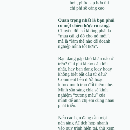
hơn, phức tạp hơn thì
chi phí sẽ càng cao.
Quan trọng nhất là bạn phải
có một chiến lược rõ ràng.
Chuyển đổi số không phải là
“mua cái gì đó cho nó mới”,
mà là “làm thế nào để doanh
nghiệp mình tốt hơn”.
Bạn đang gặp khó khăn nào ở
trên? Chi phí là rào cản lớn
nhất, hay bạn đang loay hoay
không biết bắt đầu từ đâu?
Comment bên dưới hoặc
inbox mình trao đổi thêm nhé.
Mình sẵn sàng chia sẻ kinh
nghiệm “xương máu” của
mình để anh chị em cùng nhau
phát triển.
Nếu các bạn đang cần một
nền tảng AI tích hợp nhanh
vào quy trình hiện tại, thử xem