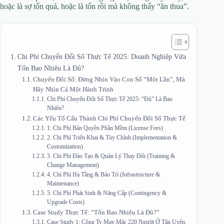
hoặc là sợ tốn quá, hoặc là tốn rồi mà không thấy “ăn thua”.
Chi Phí Chuyển Đổi Số Thực Tế 2025: Doanh Nghiệp Vừa
Tốn Bao Nhiêu Là Đủ?
Chuyển Đổi Số: Đừng Nhìn Vào Con Số “Một Lần”, Mà
Hãy Nhìn Cả Một Hành Trình
Chi Phí Chuyển Đổi Số Thực Tế 2025: “Đủ” Là Bao
Nhiêu?
Các Yếu Tố Cấu Thành Chi Phí Chuyển Đổi Số Thực Tế
1. Chi Phí Bản Quyền Phần Mềm (License Fees)
2. Chi Phí Triển Khai & Tùy Chỉnh (Implementation &
Customization)
3. Chi Phí Đào Tạo & Quản Lý Thay Đổi (Training &
Change Management)
4. Chi Phí Hạ Tầng & Bảo Trì (Infrastructure &
Maintenance)
5. Chi Phí Phát Sinh & Nâng Cấp (Contingency &
Upgrade Costs)
Case Study Thực Tế: “Tốn Bao Nhiêu Là Đủ?”
Case Study 1: Công Ty May Mặc 220 Người Ở Tân Uyên,