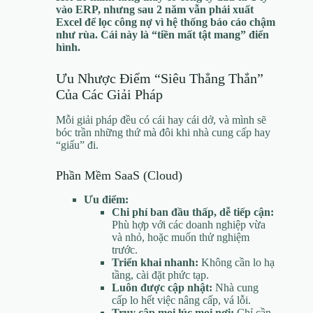
vào ERP, nhưng sau 2 năm vẫn phải xuất
Excel để lọc công nợ vì hệ thống báo cáo chậm
như rùa. Cái này là “tiền mất tật mang” điển
hình.
Ưu Nhược Điểm “Siêu Thẳng Thắn”
Của Các Giải Pháp
Mỗi giải pháp đều có cái hay cái dở, và mình sẽ
bóc trần những thứ mà đôi khi nhà cung cấp hay
“giấu” đi.
Phần Mềm SaaS (Cloud)
Ưu điểm:
Chi phí ban đầu thấp, dễ tiếp cận:
Phù hợp với các doanh nghiệp vừa
và nhỏ, hoặc muốn thử nghiệm
trước.
Triển khai nhanh:
Không cần lo hạ
tầng, cài đặt phức tạp.
Luôn được cập nhật:
Nhà cung
cấp lo hết việc nâng cấp, vá lỗi.
Truy cập mọi lúc mọi nơi:
Chỉ cần