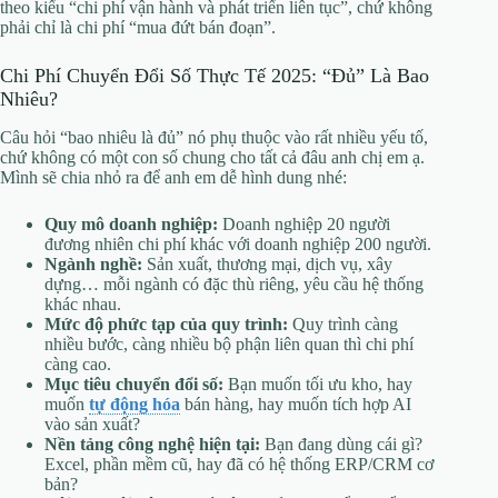
theo kiểu “chi phí vận hành và phát triển liên tục”, chứ không
phải chỉ là chi phí “mua đứt bán đoạn”.
Chi Phí Chuyển Đổi Số Thực Tế 2025: “Đủ” Là Bao
Nhiêu?
Câu hỏi “bao nhiêu là đủ” nó phụ thuộc vào rất nhiều yếu tố,
chứ không có một con số chung cho tất cả đâu anh chị em ạ.
Mình sẽ chia nhỏ ra để anh em dễ hình dung nhé:
Quy mô doanh nghiệp:
Doanh nghiệp 20 người
đương nhiên chi phí khác với doanh nghiệp 200 người.
Ngành nghề:
Sản xuất, thương mại, dịch vụ, xây
dựng… mỗi ngành có đặc thù riêng, yêu cầu hệ thống
khác nhau.
Mức độ phức tạp của quy trình:
Quy trình càng
nhiều bước, càng nhiều bộ phận liên quan thì chi phí
càng cao.
Mục tiêu chuyển đổi số:
Bạn muốn tối ưu kho, hay
muốn
tự động hóa
bán hàng, hay muốn tích hợp AI
vào sản xuất?
Nền tảng công nghệ hiện tại:
Bạn đang dùng cái gì?
Excel, phần mềm cũ, hay đã có hệ thống ERP/CRM cơ
bản?