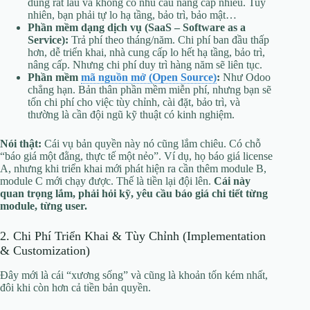
dùng rất lâu và không có nhu cầu nâng cấp nhiều. Tuy
nhiên, bạn phải tự lo hạ tầng, bảo trì, bảo mật…
Phần mềm dạng dịch vụ (SaaS – Software as a
Service):
Trả phí theo tháng/năm. Chi phí ban đầu thấp
hơn, dễ triển khai, nhà cung cấp lo hết hạ tầng, bảo trì,
nâng cấp. Nhưng chi phí duy trì hàng năm sẽ liên tục.
Phần mềm
mã nguồn mở (Open Source)
:
Như Odoo
chẳng hạn. Bản thân phần mềm miễn phí, nhưng bạn sẽ
tốn chi phí cho việc tùy chỉnh, cài đặt, bảo trì, và
thường là cần đội ngũ kỹ thuật có kinh nghiệm.
Nói thật:
Cái vụ bản quyền này nó cũng lắm chiêu. Có chỗ
“báo giá một đằng, thực tế một nẻo”. Ví dụ, họ báo giá license
A, nhưng khi triển khai mới phát hiện ra cần thêm module B,
module C mới chạy được. Thế là tiền lại đội lên.
Cái này
quan trọng lắm, phải hỏi kỹ, yêu cầu báo giá chi tiết từng
module, từng user.
2. Chi Phí Triển Khai & Tùy Chỉnh (Implementation
& Customization)
Đây mới là cái “xương sống” và cũng là khoản tốn kém nhất,
đôi khi còn hơn cả tiền bản quyền.