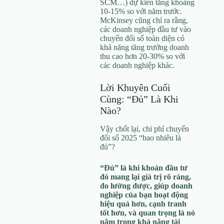
SCM…) dự kiến tăng khoảng
10-15% so với năm trước.
McKinsey cũng chỉ ra rằng,
các doanh nghiệp đầu tư vào
chuyển đổi số toàn diện có
khả năng tăng trưởng doanh
thu cao hơn 20-30% so với
các doanh nghiệp khác.
Lời Khuyên Cuối
Cùng: “Đủ” Là Khi
Nào?
Vậy chốt lại, chi phí chuyển
đổi số 2025 “bao nhiêu là
đủ”?
“Đủ” là khi khoản đầu tư
đó mang lại giá trị rõ ràng,
đo lường được, giúp doanh
nghiệp của bạn hoạt động
hiệu quả hơn, cạnh tranh
tốt hơn, và quan trọng là nó
nằm trong khả năng tài