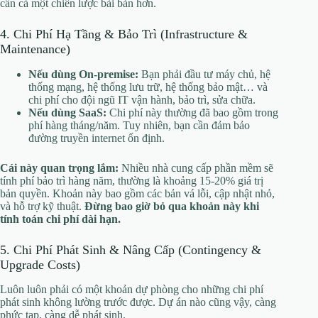
cần cả một chiến lược bài bản hơn.
4. Chi Phí Hạ Tầng & Bảo Trì (Infrastructure &
Maintenance)
Nếu dùng On-premise:
Bạn phải đầu tư máy chủ, hệ
thống mạng, hệ thống lưu trữ, hệ thống bảo mật… và
chi phí cho đội ngũ IT vận hành, bảo trì, sửa chữa.
Nếu dùng SaaS:
Chi phí này thường đã bao gồm trong
phí hàng tháng/năm. Tuy nhiên, bạn cần đảm bảo
đường truyền internet ổn định.
Cái này quan trọng lắm:
Nhiều nhà cung cấp phần mềm sẽ
tính phí bảo trì hàng năm, thường là khoảng 15-20% giá trị
bản quyền. Khoản này bao gồm các bản vá lỗi, cập nhật nhỏ,
và hỗ trợ kỹ thuật.
Đừng bao giờ bỏ qua khoản này khi
tính toán chi phí dài hạn.
5. Chi Phí Phát Sinh & Nâng Cấp (Contingency &
Upgrade Costs)
Luôn luôn phải có một khoản dự phòng cho những chi phí
phát sinh không lường trước được. Dự án nào cũng vậy, càng
phức tạp, càng dễ phát sinh.