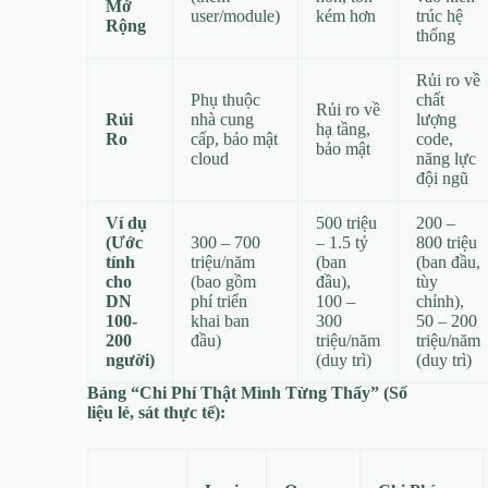
Mở
user/module)
kém hơn
trúc hệ
Rộng
thống
Rủi ro về
Phụ thuộc
chất
Rủi ro về
Rủi
nhà cung
lượng
hạ tầng,
Ro
cấp, bảo mật
code,
bảo mật
cloud
năng lực
đội ngũ
Ví dụ
500 triệu
200 –
(Ước
300 – 700
– 1.5 tỷ
800 triệu
tính
triệu/năm
(ban
(ban đầu,
cho
(bao gồm
đầu),
tùy
DN
phí triển
100 –
chỉnh),
100-
khai ban
300
50 – 200
200
đầu)
triệu/năm
triệu/năm
người)
(duy trì)
(duy trì)
Bảng “Chi Phí Thật Mình Từng Thấy” (Số
liệu lẻ, sát thực tế):