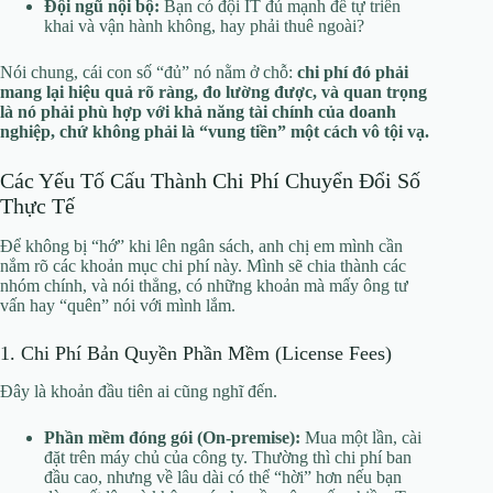
Đội ngũ nội bộ:
Bạn có đội IT đủ mạnh để tự triển
khai và vận hành không, hay phải thuê ngoài?
Nói chung, cái con số “đủ” nó nằm ở chỗ:
chi phí đó phải
mang lại hiệu quả rõ ràng, đo lường được, và quan trọng
là nó phải phù hợp với khả năng tài chính của doanh
nghiệp, chứ không phải là “vung tiền” một cách vô tội vạ.
Các Yếu Tố Cấu Thành Chi Phí Chuyển Đổi Số
Thực Tế
Để không bị “hớ” khi lên ngân sách, anh chị em mình cần
nắm rõ các khoản mục chi phí này. Mình sẽ chia thành các
nhóm chính, và nói thẳng, có những khoản mà mấy ông tư
vấn hay “quên” nói với mình lắm.
1. Chi Phí Bản Quyền Phần Mềm (License Fees)
Đây là khoản đầu tiên ai cũng nghĩ đến.
Phần mềm đóng gói (On-premise):
Mua một lần, cài
đặt trên máy chủ của công ty. Thường thì chi phí ban
đầu cao, nhưng về lâu dài có thể “hời” hơn nếu bạn