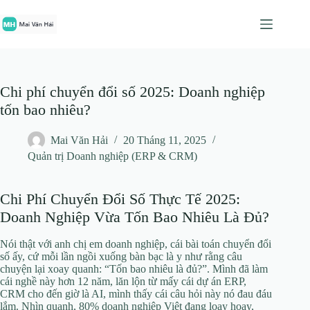
Chuyển
đến
phần
nội
dung
Chi phí chuyển đổi số 2025: Doanh nghiệp
tốn bao nhiêu?
Mai Văn Hải
20 Tháng 11, 2025
Quản trị Doanh nghiệp (ERP & CRM)
Chi Phí Chuyển Đổi Số Thực Tế 2025:
Doanh Nghiệp Vừa Tốn Bao Nhiêu Là Đủ?
Nói thật với anh chị em doanh nghiệp, cái bài toán chuyển đổi
số ấy, cứ mỗi lần ngồi xuống bàn bạc là y như rằng câu
chuyện lại xoay quanh: “Tốn bao nhiêu là đủ?”. Mình đã làm
cái nghề này hơn 12 năm, lăn lộn từ mấy cái dự án ERP,
CRM cho đến giờ là AI, mình thấy cái câu hỏi này nó đau đáu
lắm. Nhìn quanh, 80% doanh nghiệp Việt đang loay hoay,