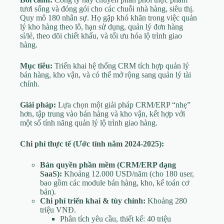
tươi sống và đóng gói cho các chuỗi nhà hàng, siêu thị.
Quy mô 180 nhân sự. Họ gặp khó khăn trong việc quản
lý kho hàng theo lô, hạn sử dụng, quản lý đơn hàng
sỉ/lẻ, theo dõi chiết khấu, và tối ưu hóa lộ trình giao
hàng.
Mục tiêu:
Triển khai hệ thống CRM tích hợp quản lý
bán hàng, kho vận, và có thể mở rộng sang quản lý tài
chính.
Giải pháp:
Lựa chọn một giải pháp CRM/ERP “nhẹ”
hơn, tập trung vào bán hàng và kho vận, kết hợp với
một số tính năng quản lý lộ trình giao hàng.
Chi phí thực tế (Ước tính năm 2024-2025):
Bản quyền phần mềm (CRM/ERP dạng
SaaS):
Khoảng 12.000 USD/năm (cho 180 user,
bao gồm các module bán hàng, kho, kế toán cơ
bản).
Chi phí triển khai & tùy chỉnh:
Khoảng 280
triệu VNĐ.
Phân tích yêu cầu, thiết kế: 40 triệu