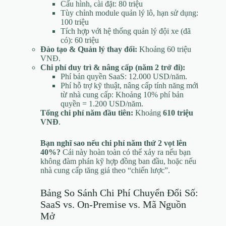
Cấu hình, cài đặt: 80 triệu
Tùy chỉnh module quản lý lô, hạn sử dụng:
100 triệu
Tích hợp với hệ thống quản lý đội xe (đã
có): 60 triệu
Đào tạo & Quản lý thay đổi:
Khoảng 60 triệu
VNĐ.
Chi phí duy trì & nâng cấp (năm 2 trở đi):
Phí bản quyền SaaS: 12.000 USD/năm.
Phí hỗ trợ kỹ thuật, nâng cấp tính năng mới
từ nhà cung cấp: Khoảng 10% phí bản
quyền = 1.200 USD/năm.
Tổng chi phí năm đầu tiên:
Khoảng
610 triệu
VNĐ
.
Bạn nghĩ sao nếu chi phí năm thứ 2 vọt lên
40%?
Cái này hoàn toàn có thể xảy ra nếu bạn
không đàm phán kỹ hợp đồng ban đầu, hoặc nếu
nhà cung cấp tăng giá theo “chiến lược”.
Bảng So Sánh Chi Phí Chuyển Đổi Số:
SaaS vs. On-Premise vs. Mã Nguồn
Mở