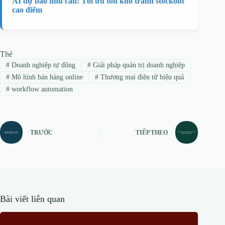
AI dự báo nhu cầu: Tối ưu tồn kho tránh stockout
cao điểm
Thẻ
#
Doanh nghiệp tự động
#
Giải pháp quản trị doanh nghiệp
#
Mô hình bán hàng online
#
Thương mại điện tử hiệu quả
#
workflow automation
TRƯỚC
TIẾP THEO
Bài viết liên quan