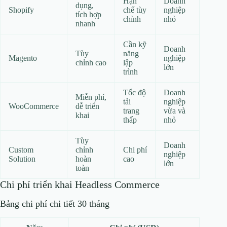
Hạn
Doanh
dụng,
Shopify
chế tùy
nghiệp
tích hợp
chỉnh
nhỏ
nhanh
Cần kỹ
Doanh
Tùy
năng
Magento
nghiệp
chỉnh cao
lập
lớn
trình
Tốc độ
Doanh
Miễn phí,
tải
nghiệp
WooCommerce
dễ triển
trang
vừa và
khai
thấp
nhỏ
Tùy
Doanh
Custom
chỉnh
Chi phí
nghiệp
Solution
hoàn
cao
lớn
toàn
Chi phí triển khai Headless Commerce
Bảng chi phí chi tiết 30 tháng