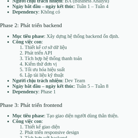
Người chịu trách nhiệm
: BA (Business Analyst)
Ngày bắt đầu – ngày kết thúc
: Tuần 1 – Tuần 4
Dependency
: Không có
Phase 2: Phát triển backend
Mục tiêu phase
: Xây dựng hệ thống backend ổn định.
Công việc con
:
Thiết kế cơ sở dữ liệu
Phát triển API
Tích hợp hệ thống thanh toán
Kiểm thử đơn vị
Tối ưu hóa hiệu suất
Lập tài liệu kỹ thuật
Người chịu trách nhiệm
: Dev Team
Ngày bắt đầu – ngày kết thúc
: Tuần 5 – Tuần 8
Dependency
: Phase 1
Phase 3: Phát triển frontend
Mục tiêu phase
: Tạo giao diện người dùng thân thiện.
Công việc con
:
Thiết kế giao diện
Phát triển responsive design
Tích hợp với backend