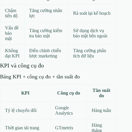
Chậm
Tăng cường nhân
Rà soát lại kế hoạch
tiến độ
lực
Vấn đề
Tăng cường kiểm
Sử dụng dịch vụ
bảo
tra bảo mật
bảo mật bên ngoài
mật
Không
Điều chỉnh chiến
Tăng cường phân
đạt KPI
lược marketing
tích dữ liệu
KPI và công cụ đo
Bảng KPI + công cụ đo + tần suất đo
Tần suất
KPI
Công cụ đo
đo
Google
Tỷ lệ chuyển đổi
Hàng tuần
Analytics
Hàng
Thời gian tải trang
GTmetrix
tháng