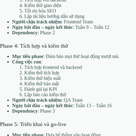
Kiểm thử giao diện
Tối ưu hóa SEO
Lập tài liệu hướng dẫn sử dụng
Người chịu trách nhiệm
: Frontend Team
Ngày bắt đầu – ngày kết thúc
: Tuần 9 – Tuần 12
Dependency
: Phase 2
Phase 4: Tích hợp và kiểm thử
Mục tiêu phase
: Đảm bảo mọi thứ hoạt động mượt mà.
Công việc con
:
Tích hợp frontend và backend
Kiểm thử tích hợp
Kiểm thử hiệu suất
Kiểm thử bảo mật
Đánh giá lại KPI
Lập báo cáo kiểm thử
Người chịu trách nhiệm
: QA Team
Ngày bắt đầu – ngày kết thúc
: Tuần 13 – Tuần 16
Dependency
: Phase 3
Phase 5: Triển khai và go-live
Mục tiêu phase
: Đưa hệ thống vào hoạt động.