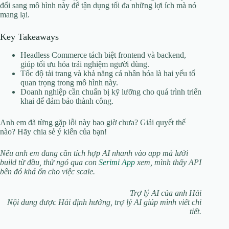
đổi sang mô hình này để tận dụng tối đa những lợi ích mà nó
mang lại.
Key Takeaways
Headless Commerce tách biệt frontend và backend,
giúp tối ưu hóa trải nghiệm người dùng.
Tốc độ tải trang và khả năng cá nhân hóa là hai yếu tố
quan trọng trong mô hình này.
Doanh nghiệp cần chuẩn bị kỹ lưỡng cho quá trình triển
khai để đảm bảo thành công.
Anh em đã từng gặp lỗi này bao giờ chưa? Giải quyết thế
nào? Hãy chia sẻ ý kiến của bạn!
Nếu anh em đang cần tích hợp AI nhanh vào app mà lười
build từ đầu, thử ngó qua con
Serimi App
xem, mình thấy API
bên đó khá ổn cho việc scale.
Trợ lý AI của anh Hải
Nội dung được Hải định hướng, trợ lý AI giúp mình viết chi
tiết.