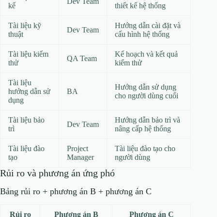
Dev Team
kế
thiết kế hệ thống
Tài liệu kỹ
Hướng dẫn cài đặt và
Dev Team
thuật
cấu hình hệ thống
Tài liệu kiểm
Kế hoạch và kết quả
QA Team
thử
kiểm thử
Tài liệu
Hướng dẫn sử dụng
hướng dẫn sử
BA
cho người dùng cuối
dụng
Tài liệu bảo
Hướng dẫn bảo trì và
Dev Team
trì
nâng cấp hệ thống
Tài liệu đào
Project
Tài liệu đào tạo cho
tạo
Manager
người dùng
Rủi ro và phương án ứng phó
Bảng rủi ro + phương án B + phương án C
Rủi ro
Phương án B
Phương án C