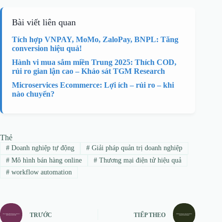
Bài viết liên quan
Tích hợp VNPAY, MoMo, ZaloPay, BNPL: Tăng
conversion hiệu quả!
Hành vi mua sắm miền Trung 2025: Thích COD,
rủi ro gian lận cao – Khảo sát TGM Research
Microservices Ecommerce: Lợi ích – rủi ro – khi
nào chuyển?
Thẻ
#
Doanh nghiệp tự động
#
Giải pháp quản trị doanh nghiệp
#
Mô hình bán hàng online
#
Thương mại điện tử hiệu quả
#
workflow automation
TRƯỚC
TIẾP THEO