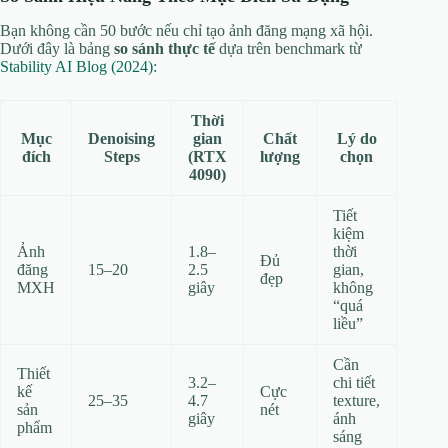
Bạn không cần 50 bước nếu chỉ tạo ảnh đăng mạng xã hội.
Dưới đây là bảng
so sánh thực tế
dựa trên benchmark từ
Stability AI Blog (2024)
:
Thời
Mục
Denoising
gian
Chất
Lý do
đích
Steps
(RTX
lượng
chọn
4090)
Tiết
kiệm
Ảnh
1.8–
thời
Đủ
đăng
15–20
2.5
gian,
đẹp
MXH
giây
không
“quá
liều”
Cần
Thiết
3.2–
chi tiết
kế
Cực
25–35
4.7
texture,
sản
nét
giây
ánh
phẩm
sáng