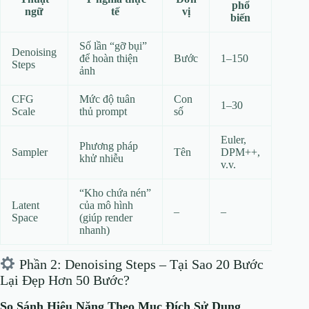
phổ
ngữ
tế
vị
biến
Số lần “gỡ bụi”
Denoising
để hoàn thiện
Bước
1–150
Steps
ảnh
CFG
Mức độ tuân
Con
1–30
Scale
thủ prompt
số
Euler,
Phương pháp
Sampler
Tên
DPM++,
khử nhiễu
v.v.
“Kho chứa nén”
Latent
của mô hình
–
–
Space
(giúp render
nhanh)
Phần 2: Denoising Steps – Tại Sao 20 Bước
Lại Đẹp Hơn 50 Bước?
So Sánh Hiệu Năng Theo Mục Đích Sử Dụng