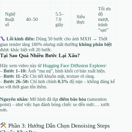
Tối ưu
Nghệ
5.5–
độ
Siêu
thuật
40–50
7.0
mượt,
thực
số
giây
tránh
“sạn”
Lỗi kinh điển:
Dùng 50 bước cho ảnh MXH → Thời
gian render tăng 180% nhưng mắt thường
không phân biệt
được khác biệt với 20 bước.
Tại Sao Quá Nhiều Bước Lại Xấu?
Hãy xem video này từ
Hugging Face Diffusion Explorer
:
–
Bước 1–10:
Ảnh “ma mị”, hình khối cơ bản xuất hiện.
–
Bước 11–25:
Chi tiết khuôn mặt, texture rõ ràng.
–
Bước 26–50:
Chỉ tinh chỉnh
0.3%
độ mịn – không đáng kể
so với thời gian tốn thêm.
Nguyên nhân:
Mô hình đã đạt
điểm bão hòa
(saturation
point) – như việc bạn đánh bóng chiếc xe đến mức… xước
sơn.
Phần 3: Hướng Dẫn Chọn Denoising Steps