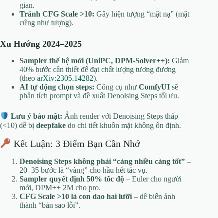
gian.
Tránh CFG Scale >10:
Gây hiện tượng “mặt nạ” (mặt
cứng như tượng).
Xu Hướng 2024–2025
Sampler thế hệ mới (UniPC, DPM-Solver++):
Giảm
40% bước cần thiết để đạt chất lượng tương đương
(theo
arXiv:2305.14282
).
AI tự động chọn steps:
Công cụ như
ComfyUI
sẽ
phân tích prompt và đề xuất Denoising Steps tối ưu.
Lưu ý bảo mật:
Ảnh render với Denoising Steps thấp
(<10) dễ bị
deepfake
do chi tiết khuôn mặt không ổn định.
Kết Luận: 3 Điểm Bạn Cần Nhớ
Denoising Steps không phải “càng nhiều càng tốt”
–
20–35 bước là “vàng” cho hầu hết tác vụ.
Sampler quyết định 50% tốc độ
– Euler cho người
mới, DPM++ 2M cho pro.
CFG Scale >10 là con dao hai lưỡi
– dễ biến ảnh
thành “bản sao lỗi”.