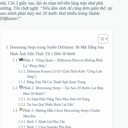
nút. Chỉ 3 giây sau, làn da mụn trở nên láng mịn như phủ
sương. Tôi chợt nghĩ:
“Nếu làm ảnh AI cũng đơn giản thế, tại
sao mình phải mày mò 50 bước khử nhiễu trong Stable
Diffusion?”
Denoising Steps trong Stable Diffusion: Bí Mật Đằng Sau
Hình Ảnh Siêu Thực Từ 1 Đến 50 Bước
Phần 1: Tổng Quan – Diffusion Process Không Phải
Là “Phép Màu”
Diffusion Process Là Gì? (Giải Thích Kiểu “Uống Cafe
Sáng”)
Bảng Tóm Tắt Các Thuật Ngữ Quan Trọng
Phần 2: Denoising Steps – Tại Sao 20 Bước Lại Đẹp
Hơn 50 Bước?
So Sánh Hiệu Năng Theo Mục Đích Sử Dụng
Tại Sao Quá Nhiều Bước Lại Xấu?
Phần 3: Hướng Dẫn Chọn Denoising Steps Chuẩn
Như Pro
Bước 1: Đánh Giá Nhu Cầu
Bước 2: Chọn Sampler Phù Hợp