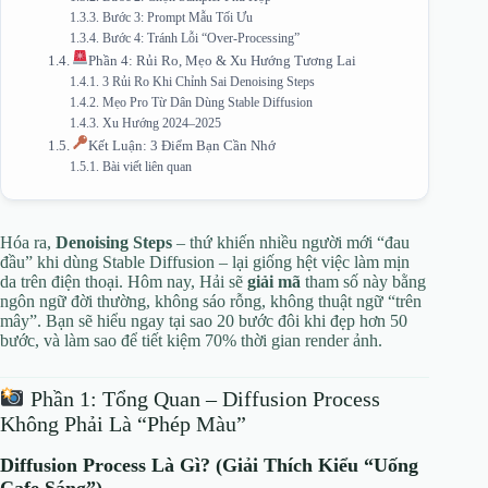
Bước 3: Prompt Mẫu Tối Ưu
Bước 4: Tránh Lỗi “Over-Processing”
Phần 4: Rủi Ro, Mẹo & Xu Hướng Tương Lai
3 Rủi Ro Khi Chỉnh Sai Denoising Steps
Mẹo Pro Từ Dân Dùng Stable Diffusion
Xu Hướng 2024–2025
Kết Luận: 3 Điểm Bạn Cần Nhớ
Bài viết liên quan
Hóa ra,
Denoising Steps
– thứ khiến nhiều người mới “đau
đầu” khi dùng Stable Diffusion – lại giống hệt việc làm mịn
da trên điện thoại. Hôm nay, Hải sẽ
giải mã
tham số này bằng
ngôn ngữ đời thường, không sáo rỗng, không thuật ngữ “trên
mây”. Bạn sẽ hiểu ngay tại sao 20 bước đôi khi đẹp hơn 50
bước, và làm sao để tiết kiệm 70% thời gian render ảnh.
Phần 1: Tổng Quan – Diffusion Process
Không Phải Là “Phép Màu”
Diffusion Process Là Gì? (Giải Thích Kiểu “Uống
Cafe Sáng”)