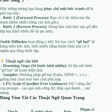
Hãy tưởng tượng bạn đang
phục chế một bức tranh cổ
bị
phủ bụi dày:
–
Bước 1 (Forward Process):
Bạn
cố ý
rắc thêm bụi lên
tranh (thêm nhiễu trắng vào ảnh gốc).
–
Bước 2 (Reverse Process):
Dùng bàn chải tinh xảo
gỡ dần
lớp bụi (khử nhiễu để tái tạo ảnh).
Stable Diffusion
hoạt động y hệt! Nó học cách
“gỡ bụi”
từ
hàng triệu bức ảnh, biến nhiễu trắng thành hình ảnh có ý
nghĩa qua từng bước lặp.
Thuật ngữ cần biết
–
Denoising Steps (Số bước khử nhiễu):
Số lần mô hình
“gỡ bụi” để hoàn thiện ảnh.
–
Sampler:
Phương pháp gỡ bụi (Euler, DPM++, v.v.) –
giống như chọn
loại bàn chải
phù hợp.
–
CFG Scale (Classifier-Free Guidance):
Độ “cứng rắn”
của prompt – cao quá ảnh cứng đờ, thấp quá thành… mơ
màng.
Bảng Tóm Tắt Các Thuật Ngữ Quan Trọng
Phạm vi
Thuật
Ý nghĩa thực
Đơn