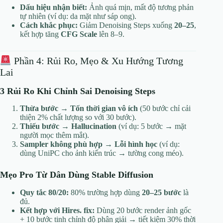
Dấu hiệu nhận biết:
Ảnh quá mịn, mất độ tương phản
tự nhiên (ví dụ: da mặt như sáp ong).
Cách khắc phục:
Giảm Denoising Steps xuống
20–25
,
kết hợp tăng
CFG Scale
lên 8–9.
Phần 4: Rủi Ro, Mẹo & Xu Hướng Tương
Lai
3 Rủi Ro Khi Chỉnh Sai Denoising Steps
Thừa bước → Tốn thời gian vô ích
(50 bước chỉ cải
thiện 2% chất lượng so với 30 bước).
Thiếu bước → Hallucination
(ví dụ: 5 bước → mặt
người mọc thêm mắt).
Sampler không phù hợp → Lỗi hình học
(ví dụ:
dùng UniPC cho ảnh kiến trúc → tường cong méo).
Mẹo Pro Từ Dân Dùng Stable Diffusion
Quy tắc 80/20:
80% trường hợp dùng
20–25 bước
là
đủ.
Kết hợp với Hires. fix:
Dùng 20 bước render ảnh gốc
+ 10 bước tinh chỉnh độ phân giải → tiết kiệm 30% thời