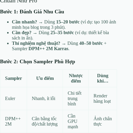
Chuẩn Như Pro
Bước 1: Đánh Giá Nhu Cầu
Cần nhanh?
→ Dùng
15–20 bước
(ví dụ: tạo 100 ảnh
minh họa blog trong 3 phút).
Cần đẹp?
→ Dùng
25–35 bước
(ví dụ: thiết kế bìa
sách in ấn).
Thí nghiệm nghệ thuật?
→ Dùng
40–50 bước
+
Sampler
DPM++ 2M Karras
.
Bước 2: Chọn Sampler Phù Hợp
Nhược
Dùng
Sampler
Ưu điểm
điểm
khi…
Chi tiết
Render
Euler
Nhanh, ít lỗi
trung
hàng loạt
bình
Cần
DPM++
Cân bằng tốc
Ảnh chân
GPU
2M
độ/chất lượng
thực
mạnh