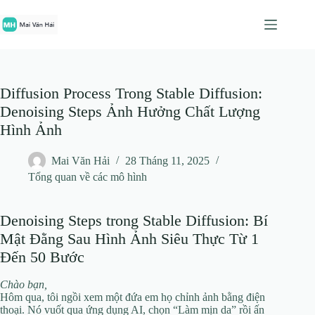
Chuyển
đến
phần
nội
dung
Diffusion Process Trong Stable Diffusion:
Denoising Steps Ảnh Hưởng Chất Lượng
Hình Ảnh
Mai Văn Hải
28 Tháng 11, 2025
Tổng quan về các mô hình
Denoising Steps trong Stable Diffusion: Bí
Mật Đằng Sau Hình Ảnh Siêu Thực Từ 1
Đến 50 Bước
Chào bạn,
Hôm qua, tôi ngồi xem một đứa em họ chỉnh ảnh bằng điện
thoại. Nó vuốt qua ứng dụng AI, chọn “Làm mịn da” rồi ấn