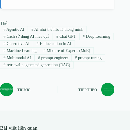
Thẻ
#
Agentic AI
#
AI như thế nào là thông minh
#
Cách sử dụng AI hiệu quả
#
Chat GPT
#
Deep Learning
#
Generative AI
#
Hallucination in AI
#
Machine Learning
#
Mixture of Experts (MoE)
#
Multimodal AI
#
prompt engineer
#
prompt tuning
#
retrieval-augmented generation (RAG)
TRƯỚC
TIẾP THEO
Bài viết liên quan