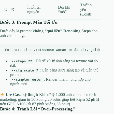
Thiết bị
Ít tốn tài
Đôi khi
UniPC
yếu
nguyên
“mờ”
(Colab)
Bước 3: Prompt Mẫu Tối Ưu
Dưới đây là prompt
không “quá liều” Denoising Steps
cho
ảnh chân dung:
: Đủ để xử lý ánh sáng và texture vải áo
--steps 22
dài.
: Cân bằng giữa sáng tạo và tuân thủ
--cfg_scale 7
prompt.
: Render nhanh, phù hợp cho
--sampler euler
người mới.
Use Case kỹ thuật:
Khi xử lý 1.000 ảnh cho chiến dịch
marketing, giảm từ 50 xuống 20 bước giúp
tiết kiệm 52 phút
trên GPU A100 (từ 87 phút xuống 35 phút).
Bước 4: Tránh Lỗi “Over-Processing”