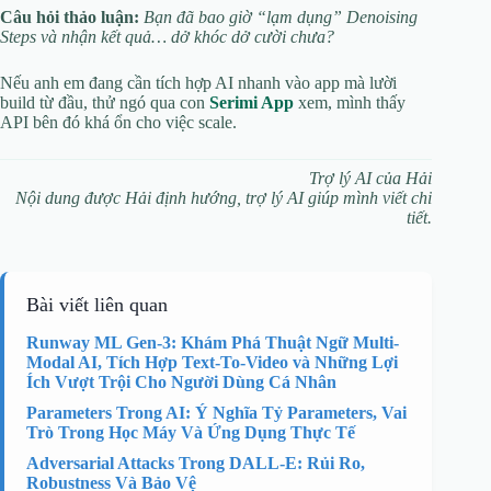
Câu hỏi thảo luận:
Bạn đã bao giờ “lạm dụng” Denoising
Steps và nhận kết quả… dở khóc dở cười chưa?
Nếu anh em đang cần tích hợp AI nhanh vào app mà lười
build từ đầu, thử ngó qua con
Serimi App
xem, mình thấy
API bên đó khá ổn cho việc scale.
Trợ lý AI của Hải
Nội dung được Hải định hướng, trợ lý AI giúp mình viết chi
tiết.
Bài viết liên quan
Runway ML Gen-3: Khám Phá Thuật Ngữ Multi-
Modal AI, Tích Hợp Text-To-Video và Những Lợi
Ích Vượt Trội Cho Người Dùng Cá Nhân
Parameters Trong AI: Ý Nghĩa Tỷ Parameters, Vai
Trò Trong Học Máy Và Ứng Dụng Thực Tế
Adversarial Attacks Trong DALL-E: Rủi Ro,
Robustness Và Bảo Vệ