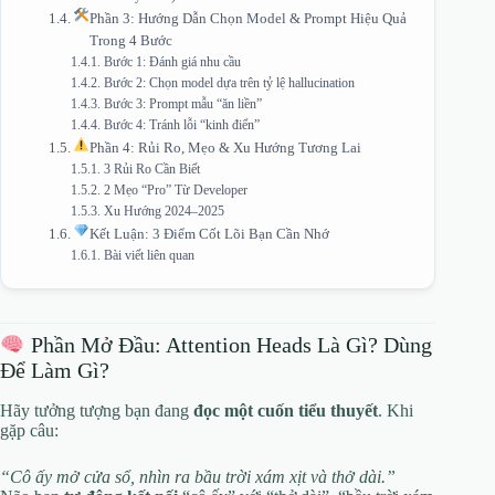
Phần 3: Hướng Dẫn Chọn Model & Prompt Hiệu Quả
Trong 4 Bước
Bước 1: Đánh giá nhu cầu
Bước 2: Chọn model dựa trên tỷ lệ hallucination
Bước 3: Prompt mẫu “ăn liền”
Bước 4: Tránh lỗi “kinh điển”
Phần 4: Rủi Ro, Mẹo & Xu Hướng Tương Lai
3 Rủi Ro Cần Biết
2 Mẹo “Pro” Từ Developer
Xu Hướng 2024–2025
Kết Luận: 3 Điểm Cốt Lõi Bạn Cần Nhớ
Bài viết liên quan
Phần Mở Đầu: Attention Heads Là Gì? Dùng
Để Làm Gì?
Hãy tưởng tượng bạn đang
đọc một cuốn tiểu thuyết
. Khi
gặp câu:
“Cô ấy mở cửa sổ, nhìn ra bầu trời xám xịt và thở dài.”