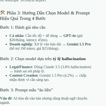
và Anthropic Technical Report.
Phần 3: Hướng Dẫn Chọn Model & Prompt
Hiệu Quả Trong 4 Bước
Bước 1: Đánh giá nhu cầu
Cá nhân
: Cần tốc độ + dễ dùng →
GPT-4o
(giá
$20/tháng, latency 45ms).
Doanh nghiệp
: Xử lý văn bản dài →
Gemini 1.5 Pro
(hỗ trợ 1M token, giá $25/tháng).
Bước 2: Chọn model dựa trên
tỷ lệ hallucination
Legal/Finance
: Dùng Claude 3.5 (3.8% hallucination)
→ tránh sai sót pháp lý.
Content Creation
: Gemini 1.5 Pro (4.2%) → chấp
nhận được vì cần sáng tạo.
Bước 3: Prompt mẫu “ăn liền”
Vấn đề
: AI tóm tắt văn bản nhưng dùng thuật ngữ chuyên
ngành.