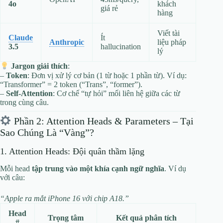
4o
khách
giá rẻ
hàng
Viết tài
Claude
Ít
Anthropic
liệu pháp
3.5
hallucination
lý
Jargon giải thích
:
–
Token
: Đơn vị xử lý cơ bản (1 từ hoặc 1 phần từ). Ví dụ:
“Transformer” = 2 token (“Trans”, “former”).
–
Self-Attention
: Cơ chế “tự hỏi” mối liên hệ giữa các từ
trong cùng câu.
Phần 2: Attention Heads & Parameters – Tại
Sao Chúng Là “Vàng”?
1. Attention Heads: Đội quân thầm lặng
Mỗi head
tập trung vào một khía cạnh ngữ nghĩa
. Ví dụ
với câu:
“Apple ra mắt iPhone 16 với chip A18.”
Head
Trọng tâm
Kết quả phân tích
#