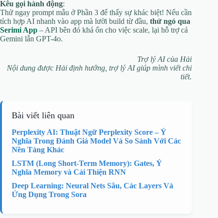
Kêu gọi hành động
:
Thử ngay prompt mẫu ở Phần 3 để thấy sự khác biệt! Nếu cần
tích hợp AI nhanh vào app mà lười build từ đầu,
thử ngó qua
Serimi App
– API bên đó khá ổn cho việc scale, lại hỗ trợ cả
Gemini lẫn GPT-4o.
Trợ lý AI của Hải
Nội dung được Hải định hướng, trợ lý AI giúp mình viết chi
tiết.
Bài viết liên quan
Perplexity AI: Thuật Ngữ Perplexity Score – Ý
Nghĩa Trong Đánh Giá Model Và So Sánh Với Các
Nền Tảng Khác
LSTM (Long Short-Term Memory): Gates, Ý
Nghĩa Memory và Cải Thiện RNN
Deep Learning: Neural Nets Sâu, Các Layers Và
Ứng Dụng Trong Sora