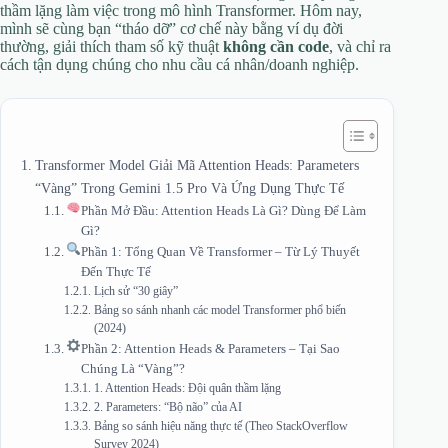
thầm lặng làm việc trong mô hình Transformer. Hôm nay,
mình sẽ cùng bạn “tháo dỡ” cơ chế này bằng ví dụ đời
thường, giải thích tham số kỹ thuật
không cần code
, và chỉ ra
cách tận dụng chúng cho nhu cầu cá nhân/doanh nghiệp.
Transformer Model Giải Mã Attention Heads: Parameters
“Vàng” Trong Gemini 1.5 Pro Và Ứng Dụng Thực Tế
Phần Mở Đầu: Attention Heads Là Gì? Dùng Để Làm
Gì?
Phần 1: Tổng Quan Về Transformer – Từ Lý Thuyết
Đến Thực Tế
Lịch sử “30 giây”
Bảng so sánh nhanh các model Transformer phổ biến
(2024)
Phần 2: Attention Heads & Parameters – Tại Sao
Chúng Là “Vàng”?
1. Attention Heads: Đội quân thầm lặng
2. Parameters: “Bộ não” của AI
Bảng so sánh hiệu năng thực tế (Theo StackOverflow
Survey 2024)