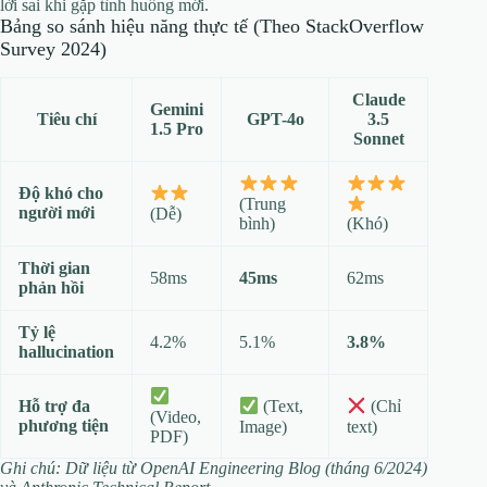
lời sai khi gặp tình huống mới.
Bảng so sánh hiệu năng thực tế (Theo StackOverflow
Survey 2024)
Claude
Gemini
Tiêu chí
GPT-4o
3.5
1.5 Pro
Sonnet
Độ khó cho
(Trung
người mới
(Dễ)
bình)
(Khó)
Thời gian
58ms
45ms
62ms
phản hồi
Tỷ lệ
4.2%
5.1%
3.8%
hallucination
Hỗ trợ đa
(Text,
(Chỉ
(Video,
phương tiện
Image)
text)
PDF)
Ghi chú: Dữ liệu từ OpenAI Engineering Blog (tháng 6/2024)