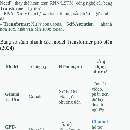
Need”
, thay thế hoàn toàn RNN/LSTM (công nghệ cũ) bằng
Transformer
. Lý do?
–
RNN
: Xử lý tuần tự → chậm, không nắm được ngữ cảnh
dài.
–
Transformer
: Xử lý song song +
Self-Attention
→ nhanh
hơn 10x, hiểu văn bản 100k token.
Bảng so sánh nhanh các model Transformer phổ biến
(2024)
Ứng
Model
Công ty
Điểm mạnh
dụng
thực tế
Tóm tắt
video,
Xử lý 1M
Gemini
phân tích
Google
token, đa
1.5 Pro
dữ liệu
phương tiện
doanh
nghiệp
Chatbot
Tốc độ
GPT-
hỗ trợ
OpenAI
45ms/query,