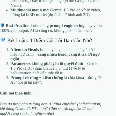
parameters) chạy trên điện thoại (ví dụ: Google Gemini
Nano).
Multimodal mạnh mẽ
: Gemini 1.5 Pro đã xử lý video,
tương lai là
3D model
(dự đoán từ hình ảnh 2D).
Best Practice
: Luôn dùng
prompt engineering
thay vì tin
100% vào output. AI là công cụ, không phải “thần tiên”.
Kết Luận: 3 Điểm Cốt Lõi Bạn Cần Nhớ
Attention Heads
là “chuyên gia phân tích” giúp AI
hiểu ngữ cảnh –
càng nhiều head, càng ít trả lời ngớ
ngẩn
.
Parameters không phải yếu tố quyết định
– Gemini
1.5 Pro (1.8T) thua Claude 3.5 (1.3T) về tỷ lệ
hallucination nhờ kiến trúc tối ưu.
Prompt rõ ràng + kiểm chứng
là chìa khóa – đừng để
AI “nói gì tin nấy”.
Câu hỏi thảo luận
:
Bạn đã từng gặp trường hợp AI “bịa chuyện” (hallucination)
khi dùng Gemini/GPT chưa? Chia sẻ trải nghiệm để mọi
người cùng rút kinh nghiệm nhé!