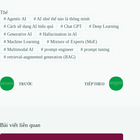
Thẻ
#
Agentic AI
#
AI như thế nào là thông minh
#
Cách sử dụng AI hiệu quả
#
Chat GPT
#
Deep Learning
#
Generative AI
#
Hallucination in AI
#
Machine Learning
#
Mixture of Experts (MoE)
#
Multimodal AI
#
prompt engineer
#
prompt tuning
#
retrieval-augmented generation (RAG)
TRƯỚC
TIẾP THEO
Bài viết liên quan