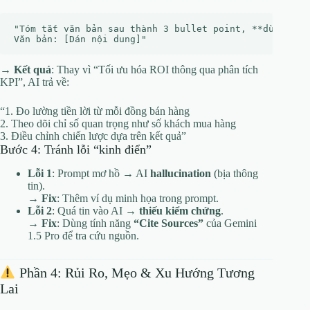
"Tóm tắt văn bản sau thành 3 bullet point, **dùng ngôn
→
Kết quả
: Thay vì “Tối ưu hóa ROI thông qua phân tích
KPI”, AI trả về:
“1. Đo lường tiền lời từ mỗi đồng bán hàng
2. Theo dõi chỉ số quan trọng như số khách mua hàng
3. Điều chỉnh chiến lược dựa trên kết quả”
Bước 4: Tránh lỗi “kinh điển”
Lỗi 1
: Prompt mơ hồ → AI
hallucination
(bịa thông
tin).
→
Fix
: Thêm ví dụ minh họa trong prompt.
Lỗi 2
: Quá tin vào AI →
thiếu kiểm chứng
.
→
Fix
: Dùng tính năng
“Cite Sources”
của Gemini
1.5 Pro để tra cứu nguồn.
Phần 4: Rủi Ro, Mẹo & Xu Hướng Tương
Lai