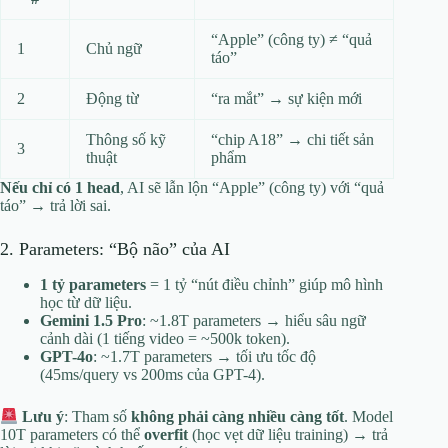
“Apple” (công ty) ≠ “quả
1
Chủ ngữ
táo”
2
Động từ
“ra mắt” → sự kiện mới
Thông số kỹ
“chip A18” → chi tiết sản
3
thuật
phẩm
Nếu chỉ có 1 head
, AI sẽ lẫn lộn “Apple” (công ty) với “quả
táo” → trả lời sai.
2. Parameters: “Bộ não” của AI
1 tỷ parameters
= 1 tỷ “nút điều chỉnh” giúp mô hình
học từ dữ liệu.
Gemini 1.5 Pro
: ~1.8T parameters → hiểu sâu ngữ
cảnh dài (1 tiếng video = ~500k token).
GPT-4o
: ~1.7T parameters → tối ưu tốc độ
(45ms/query vs 200ms của GPT-4).
Lưu ý
: Tham số
không phải càng nhiều càng tốt
. Model
10T parameters có thể
overfit
(học vẹt dữ liệu training) → trả