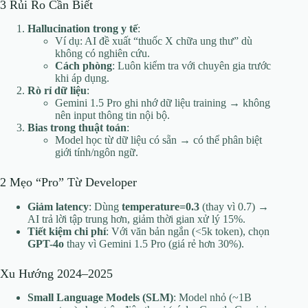
3 Rủi Ro Cần Biết
Hallucination trong y tế
:
Ví dụ: AI đề xuất “thuốc X chữa ung thư” dù
không có nghiên cứu.
Cách phòng
: Luôn kiểm tra với chuyên gia trước
khi áp dụng.
Rò rỉ dữ liệu
:
Gemini 1.5 Pro ghi nhớ dữ liệu training → không
nên input thông tin nội bộ.
Bias trong thuật toán
:
Model học từ dữ liệu có sẵn → có thể phân biệt
giới tính/ngôn ngữ.
2 Mẹo “Pro” Từ Developer
Giảm latency
: Dùng
temperature=0.3
(thay vì 0.7) →
AI trả lời tập trung hơn, giảm thời gian xử lý 15%.
Tiết kiệm chi phí
: Với văn bản ngắn (<5k token), chọn
GPT-4o
thay vì Gemini 1.5 Pro (giá rẻ hơn 30%).
Xu Hướng 2024–2025
Small Language Models (SLM)
: Model nhỏ (~1B